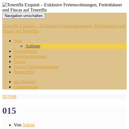
Navigation umschalten
Teneriffa Exquisit – Exklusive Ferienwohnungen, Ferienhäuser und
Fincas auf Teneriffa
Start
Anfrage
Ferienhäuser
Ferienwohnungen
Fincas
Luxus Ferienvermietung
Barrierefrei
mit Haustier
Gruppenreise
ID7698
015
Von
Admin