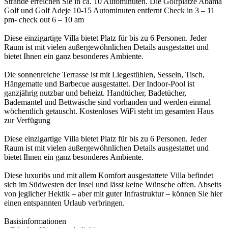
Strände erreichen Sie in ca. 10 Autominuten. Die Golfplätze Abama
Golf und Golf Adeje 10-15 Autominuten entfernt Check in 3 – 11
pm- check out 6 – 10 am
Diese einzigartige Villa bietet Platz für bis zu 6 Personen. Jeder
Raum ist mit vielen außergewöhnlichen Details ausgestattet und
bietet Ihnen ein ganz besonderes Ambiente.
Die sonnenreiche Terrasse ist mit Liegestühlen, Sesseln, Tisch,
Hängematte und Barbecue ausgestattet. Der Indoor-Pool ist
ganzjährig nutzbar und beheizt. Handtücher, Badetücher,
Bademantel und Bettwäsche sind vorhanden und werden einmal
wöchentlich getauscht. Kostenloses WiFi steht im gesamten Haus
zur Verfügung
Diese einzigartige Villa bietet Platz für bis zu 6 Personen. Jeder
Raum ist mit vielen außergewöhnlichen Details ausgestattet und
bietet Ihnen ein ganz besonderes Ambiente.
Diese luxuriös und mit allem Komfort ausgestattete Villa befindet
sich im Südwesten der Insel und lässt keine Wünsche offen. Abseits
von jeglicher Hektik – aber mit guter Infrastruktur – können Sie hier
einen entspannten Urlaub verbringen.
Basisinformationen