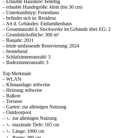
– Erlaubte Haustiere: beliebig
– erlaubte Hundegröße: klein (bis 30 cm)
– Unterkunftstyp: Ferienhaus
– befindet sich in: Residenz
– Art d. Gebäudes: Einfamilienhaus
– Gesamtanzahl d. Stockwerke im Gebäude über EG: 2
– Grundstücksfläche: 300 m²
– Baujahr: 2011
– letzte umfassende Renovierung: 2024
– freistehend
– Schlafzimmeranzahl: 3
– Badezimmeranzahl: 3
Top Merkmale
– WLAN
– Klimaanlage: teilweise
– Heizung: teilweise
– Balkon
– Terrasse
– Garten: zur alleinigen Nutzung
– Outdoorpool
– ㄴ zur alleinigen Nutzung
– ㄴ maximale Tiefe: 165 cm
– ㄴ Länge: 1000 cm
– ㄴ Breite: 280 cm