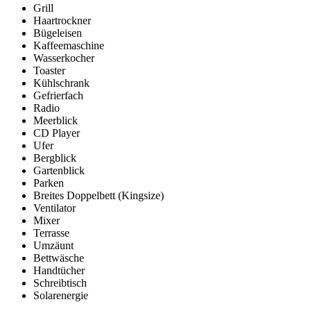
Grill
Haartrockner
Bügeleisen
Kaffeemaschine
Wasserkocher
Toaster
Kühlschrank
Gefrierfach
Radio
Meerblick
CD Player
Ufer
Bergblick
Gartenblick
Parken
Breites Doppelbett (Kingsize)
Ventilator
Mixer
Terrasse
Umzäunt
Bettwäsche
Handtücher
Schreibtisch
Solarenergie