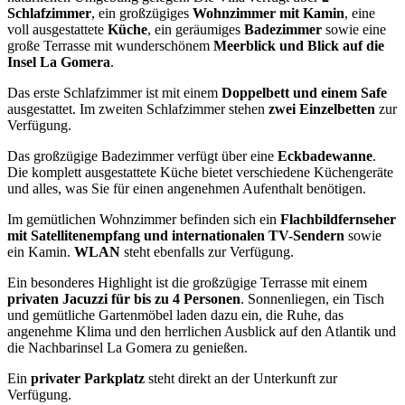
Schlafzimmer
, ein großzügiges
Wohnzimmer mit Kamin
, eine
voll ausgestattete
Küche
, ein geräumiges
Badezimmer
sowie eine
große Terrasse mit wunderschönem
Meerblick und Blick auf die
Insel La Gomera
.
Das erste Schlafzimmer ist mit einem
Doppelbett und einem Safe
ausgestattet. Im zweiten Schlafzimmer stehen
zwei Einzelbetten
zur
Verfügung.
Das großzügige Badezimmer verfügt über eine
Eckbadewanne
.
Die komplett ausgestattete Küche bietet verschiedene Küchengeräte
und alles, was Sie für einen angenehmen Aufenthalt benötigen.
Im gemütlichen Wohnzimmer befinden sich ein
Flachbildfernseher
mit Satellitenempfang und internationalen TV-Sendern
sowie
ein Kamin.
WLAN
steht ebenfalls zur Verfügung.
Ein besonderes Highlight ist die großzügige Terrasse mit einem
privaten Jacuzzi für bis zu 4 Personen
. Sonnenliegen, ein Tisch
und gemütliche Gartenmöbel laden dazu ein, die Ruhe, das
angenehme Klima und den herrlichen Ausblick auf den Atlantik und
die Nachbarinsel La Gomera zu genießen.
Ein
privater Parkplatz
steht direkt an der Unterkunft zur
Verfügung.