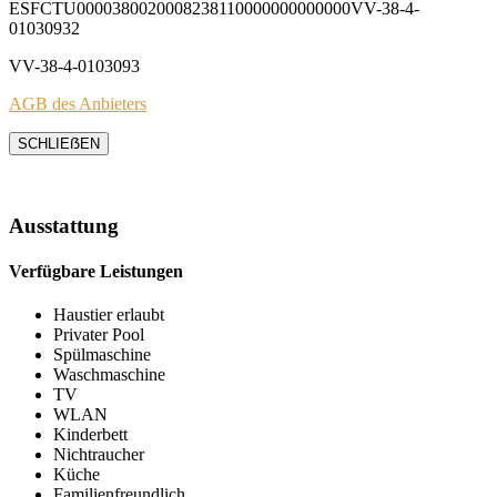
ESFCTU0000380020008238110000000000000VV-38-4-
01030932
VV-38-4-0103093
AGB des Anbieters
SCHLIEẞEN
Ausstattung
Verfügbare Leistungen
Haustier erlaubt
Privater Pool
Spülmaschine
Waschmaschine
TV
WLAN
Kinderbett
Nichtraucher
Küche
Familienfreundlich