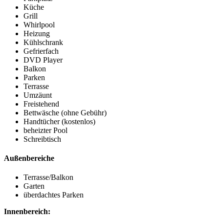
Küche
Grill
Whirlpool
Heizung
Kühlschrank
Gefrierfach
DVD Player
Balkon
Parken
Terrasse
Umzäunt
Freistehend
Bettwäsche (ohne Gebühr)
Handtücher (kostenlos)
beheizter Pool
Schreibtisch
Außenbereiche
Terrasse/Balkon
Garten
überdachtes Parken
Innenbereich: