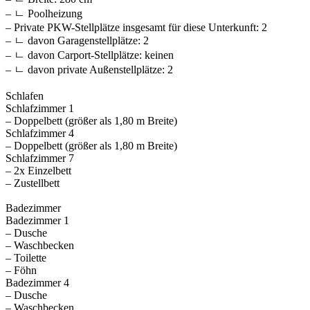
– ㄴ Poolheizung
– Private PKW-Stellplätze insgesamt für diese Unterkunft: 2
– ㄴ davon Garagenstellplätze: 2
– ㄴ davon Carport-Stellplätze: keinen
– ㄴ davon private Außen­stellplätze: 2
Schlafen
Schlafzimmer 1
– Doppelbett (größer als 1,80 m Breite)
Schlafzimmer 4
– Doppelbett (größer als 1,80 m Breite)
Schlafzimmer 7
– 2x Einzelbett
– Zustellbett
Badezimmer
Badezimmer 1
– Dusche
– Waschbecken
– Toilette
– Föhn
Badezimmer 4
– Dusche
– Waschbecken