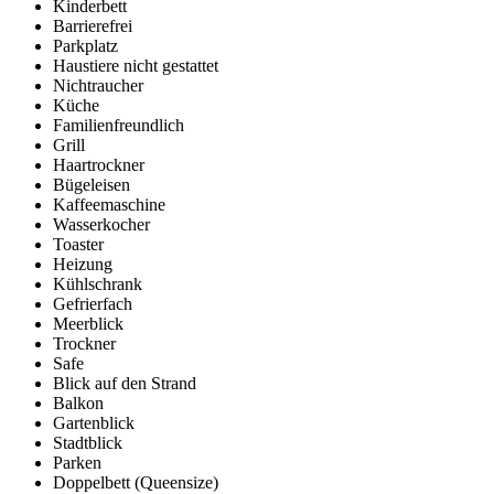
Kinderbett
Barrierefrei
Parkplatz
Haustiere nicht gestattet
Nichtraucher
Küche
Familienfreundlich
Grill
Haartrockner
Bügeleisen
Kaffeemaschine
Wasserkocher
Toaster
Heizung
Kühlschrank
Gefrierfach
Meerblick
Trockner
Safe
Blick auf den Strand
Balkon
Gartenblick
Stadtblick
Parken
Doppelbett (Queensize)