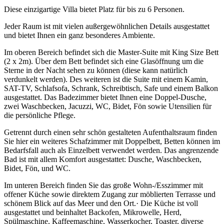
Diese einzigartige Villa bietet Platz für bis zu 6 Personen.
Jeder Raum ist mit vielen außergewöhnlichen Details ausgestattet
und bietet Ihnen ein ganz besonderes Ambiente.
Im oberen Bereich befindet sich die Master-Suite mit King Size Bett
(2 x 2m). Über dem Bett befindet sich eine Glasöffnung um die
Sterne in der Nacht sehen zu können (diese kann natürlich
verdunkelt werden). Des weiteren ist die Suite mit einem Kamin,
SAT-TV, Schlafsofa, Schrank, Schreibtisch, Safe und einem Balkon
ausgestattet. Das Badezimmer bietet Ihnen eine Doppel-Dusche,
zwei Waschbecken, Jacuzzi, WC, Bidet, Fön sowie Utensilien für
die persönliche Pflege.
Getrennt durch einen sehr schön gestalteten Aufenthaltsraum finden
Sie hier ein weiteres Schafzimmer mit Doppelbett, Betten können im
Bedarfsfall auch als Einzelbett verwendet werden. Das angrenzende
Bad ist mit allem Komfort ausgestattet: Dusche, Waschbecken,
Bidet, Fön, und WC.
Im unteren Bereich finden Sie das große Wohn-/Esszimmer mit
offener Küche sowie direktem Zugang zur möblierten Terrasse und
schönem Blick auf das Meer und den Ort.· Die Küche ist voll
ausgestattet und beinhaltet Backofen, Mikrowelle, Herd,
Spülmaschine, Kaffeemaschine, Wasserkocher, Toaster, diverse