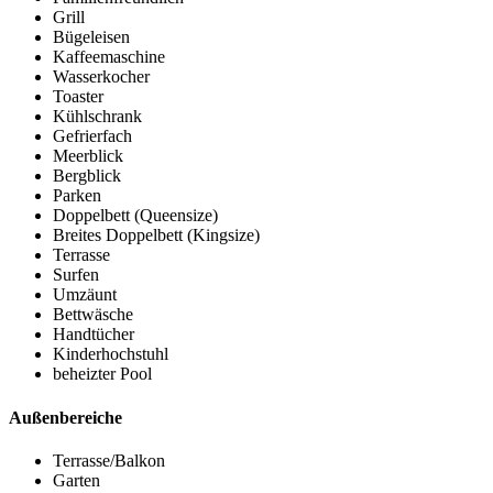
Grill
Bügeleisen
Kaffeemaschine
Wasserkocher
Toaster
Kühlschrank
Gefrierfach
Meerblick
Bergblick
Parken
Doppelbett (Queensize)
Breites Doppelbett (Kingsize)
Terrasse
Surfen
Umzäunt
Bettwäsche
Handtücher
Kinderhochstuhl
beheizter Pool
Außenbereiche
Terrasse/Balkon
Garten