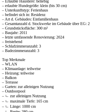
– Erlaubte Haustiere: beliebig
– erlaubte Hundegröße: klein (bis 30 cm)
– Unterkunftstyp: Ferienhaus
– befindet sich in: Residenz
– Art d. Gebäudes: Einfamilienhaus
– Gesamtanzahl d. Stockwerke im Gebäude über EG: 2
– Grundstücksfläche: 300 m²
– Baujahr: 2011
– letzte umfassende Renovierung: 2024
– freistehend
– Schlafzimmeranzahl: 3
– Badezimmeranzahl: 3
Top Merkmale
– WLAN
– Klimaanlage: teilweise
– Heizung: teilweise
– Balkon
– Terrasse
– Garten: zur alleinigen Nutzung
– Outdoorpool
– ㄴ zur alleinigen Nutzung
– ㄴ maximale Tiefe: 165 cm
– ㄴ Länge: 1000 cm
– ㄴ Breite: 280 cm