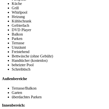
Küche
Grill
Whirlpool
Heizung
Kühlschrank
Gefrierfach
DVD Player
Balkon
Parken
Terrasse
Umzäunt
Freistehend
Bettwäsche (ohne Gebühr)
Handtücher (kostenlos)
beheizter Pool
Schreibtisch
Außenbereiche
Terrasse/Balkon
Garten
überdachtes Parken
Innenbereich: