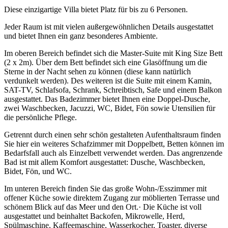
Diese einzigartige Villa bietet Platz für bis zu 6 Personen.
Jeder Raum ist mit vielen außergewöhnlichen Details ausgestattet
und bietet Ihnen ein ganz besonderes Ambiente.
Im oberen Bereich befindet sich die Master-Suite mit King Size Bett
(2 x 2m). Über dem Bett befindet sich eine Glasöffnung um die
Sterne in der Nacht sehen zu können (diese kann natürlich
verdunkelt werden). Des weiteren ist die Suite mit einem Kamin,
SAT-TV, Schlafsofa, Schrank, Schreibtisch, Safe und einem Balkon
ausgestattet. Das Badezimmer bietet Ihnen eine Doppel-Dusche,
zwei Waschbecken, Jacuzzi, WC, Bidet, Fön sowie Utensilien für
die persönliche Pflege.
Getrennt durch einen sehr schön gestalteten Aufenthaltsraum finden
Sie hier ein weiteres Schafzimmer mit Doppelbett, Betten können im
Bedarfsfall auch als Einzelbett verwendet werden. Das angrenzende
Bad ist mit allem Komfort ausgestattet: Dusche, Waschbecken,
Bidet, Fön, und WC.
Im unteren Bereich finden Sie das große Wohn-/Esszimmer mit
offener Küche sowie direktem Zugang zur möblierten Terrasse und
schönem Blick auf das Meer und den Ort.· Die Küche ist voll
ausgestattet und beinhaltet Backofen, Mikrowelle, Herd,
Spülmaschine, Kaffeemaschine, Wasserkocher, Toaster, diverse