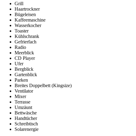
Grill
Haartrockner
Bügeleisen
Kaffeemaschine
Wasserkocher
Toaster
Kühlschrank
Gefrierfach
Radio
Meerblick
CD Player
Ufer
Bergblick
Gartenblick
Parken
Breites Doppelbett (Kingsize)
Ventilator
Mixer
Terrasse
Umzäunt
Bettwäsche
Handtücher
Schreibtisch
Solarenergie