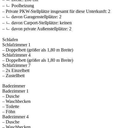
– ㄴ Poolheizung
– Private PKW-Stellplätze insgesamt für diese Unterkunft: 2
– ㄴ davon Garagenstellplätze: 2
– ㄴ davon Carport-Stellplätze: keinen
– ㄴ davon private Außen­stellplätze: 2
Schlafen
Schlafzimmer 1
– Doppelbett (größer als 1,80 m Breite)
Schlafzimmer 4
– Doppelbett (größer als 1,80 m Breite)
Schlafzimmer 7
– 2x Einzelbett
– Zustellbett
Badezimmer
Badezimmer 1
– Dusche
– Waschbecken
– Toilette
– Föhn
Badezimmer 4
– Dusche
– Waschbecken