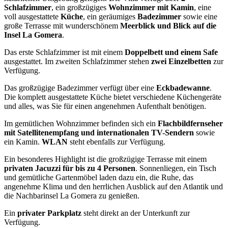
Schlafzimmer
, ein großzügiges
Wohnzimmer mit Kamin
, eine
voll ausgestattete
Küche
, ein geräumiges
Badezimmer
sowie eine
große Terrasse mit wunderschönem
Meerblick und Blick auf die
Insel La Gomera
.
Das erste Schlafzimmer ist mit einem
Doppelbett und einem Safe
ausgestattet. Im zweiten Schlafzimmer stehen
zwei Einzelbetten
zur
Verfügung.
Das großzügige Badezimmer verfügt über eine
Eckbadewanne
.
Die komplett ausgestattete Küche bietet verschiedene Küchengeräte
und alles, was Sie für einen angenehmen Aufenthalt benötigen.
Im gemütlichen Wohnzimmer befinden sich ein
Flachbildfernseher
mit Satellitenempfang und internationalen TV-Sendern
sowie
ein Kamin.
WLAN
steht ebenfalls zur Verfügung.
Ein besonderes Highlight ist die großzügige Terrasse mit einem
privaten Jacuzzi für bis zu 4 Personen
. Sonnenliegen, ein Tisch
und gemütliche Gartenmöbel laden dazu ein, die Ruhe, das
angenehme Klima und den herrlichen Ausblick auf den Atlantik und
die Nachbarinsel La Gomera zu genießen.
Ein
privater Parkplatz
steht direkt an der Unterkunft zur
Verfügung.