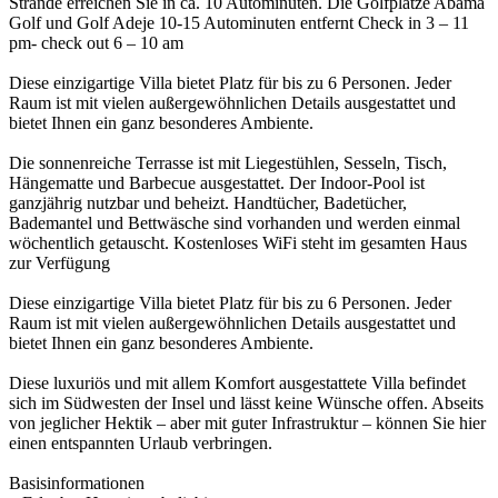
Strände erreichen Sie in ca. 10 Autominuten. Die Golfplätze Abama
Golf und Golf Adeje 10-15 Autominuten entfernt Check in 3 – 11
pm- check out 6 – 10 am
Diese einzigartige Villa bietet Platz für bis zu 6 Personen. Jeder
Raum ist mit vielen außergewöhnlichen Details ausgestattet und
bietet Ihnen ein ganz besonderes Ambiente.
Die sonnenreiche Terrasse ist mit Liegestühlen, Sesseln, Tisch,
Hängematte und Barbecue ausgestattet. Der Indoor-Pool ist
ganzjährig nutzbar und beheizt. Handtücher, Badetücher,
Bademantel und Bettwäsche sind vorhanden und werden einmal
wöchentlich getauscht. Kostenloses WiFi steht im gesamten Haus
zur Verfügung
Diese einzigartige Villa bietet Platz für bis zu 6 Personen. Jeder
Raum ist mit vielen außergewöhnlichen Details ausgestattet und
bietet Ihnen ein ganz besonderes Ambiente.
Diese luxuriös und mit allem Komfort ausgestattete Villa befindet
sich im Südwesten der Insel und lässt keine Wünsche offen. Abseits
von jeglicher Hektik – aber mit guter Infrastruktur – können Sie hier
einen entspannten Urlaub verbringen.
Basisinformationen