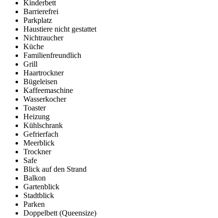
Kinderbett
Barrierefrei
Parkplatz
Haustiere nicht gestattet
Nichtraucher
Küche
Familienfreundlich
Grill
Haartrockner
Bügeleisen
Kaffeemaschine
Wasserkocher
Toaster
Heizung
Kühlschrank
Gefrierfach
Meerblick
Trockner
Safe
Blick auf den Strand
Balkon
Gartenblick
Stadtblick
Parken
Doppelbett (Queensize)