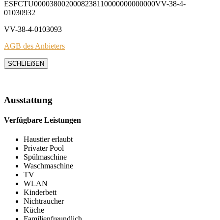
ESFCTU0000380020008238110000000000000VV-38-4-
01030932
VV-38-4-0103093
AGB des Anbieters
SCHLIEẞEN
Ausstattung
Verfügbare Leistungen
Haustier erlaubt
Privater Pool
Spülmaschine
Waschmaschine
TV
WLAN
Kinderbett
Nichtraucher
Küche
Familienfreundlich