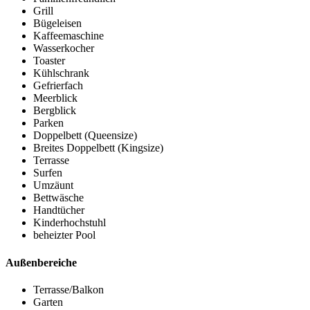
Grill
Bügeleisen
Kaffeemaschine
Wasserkocher
Toaster
Kühlschrank
Gefrierfach
Meerblick
Bergblick
Parken
Doppelbett (Queensize)
Breites Doppelbett (Kingsize)
Terrasse
Surfen
Umzäunt
Bettwäsche
Handtücher
Kinderhochstuhl
beheizter Pool
Außenbereiche
Terrasse/Balkon
Garten