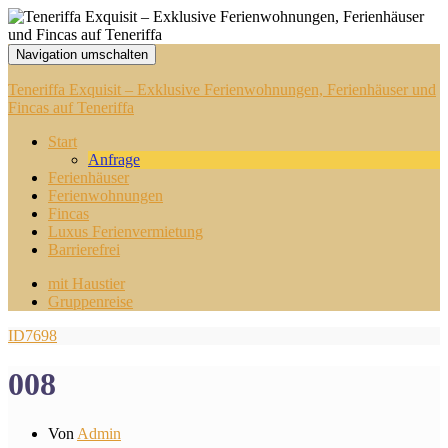
Navigation umschalten
Teneriffa Exquisit – Exklusive Ferienwohnungen, Ferienhäuser und
Fincas auf Teneriffa
Start
Anfrage
Ferienhäuser
Ferienwohnungen
Fincas
Luxus Ferienvermietung
Barrierefrei
mit Haustier
Gruppenreise
ID7698
008
Von
Admin