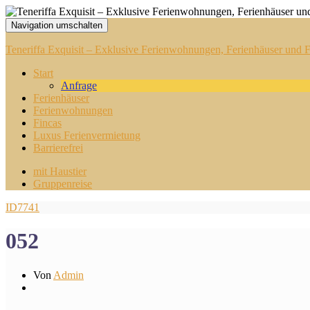
Navigation umschalten
Teneriffa Exquisit – Exklusive Ferienwohnungen, Ferienhäuser und Fi
Start
Anfrage
Ferienhäuser
Ferienwohnungen
Fincas
Luxus Ferienvermietung
Barrierefrei
mit Haustier
Gruppenreise
ID7741
052
Von
Admin