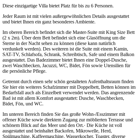
Diese einzigartige Villa bietet Platz für bis zu 6 Personen.
Jeder Raum ist mit vielen außergewöhnlichen Details ausgestattet
und bietet Ihnen ein ganz besonderes Ambiente.
Im oberen Bereich befindet sich die Master-Suite mit King Size Bett
(2 x 2m). Über dem Bett befindet sich eine Glasöffnung um die
Sterne in der Nacht sehen zu können (diese kann natürlich
verdunkelt werden). Des weiteren ist die Suite mit einem Kamin,
SAT-TV, Schlafsofa, Schrank, Schreibtisch, Safe und einem Balkon
ausgestattet. Das Badezimmer bietet Ihnen eine Doppel-Dusche,
zwei Waschbecken, Jacuzzi, WC, Bidet, Fön sowie Utensilien für
die persönliche Pflege.
Getrennt durch einen sehr schön gestalteten Aufenthaltsraum finden
Sie hier ein weiteres Schafzimmer mit Doppelbett, Betten können im
Bedarfsfall auch als Einzelbett verwendet werden. Das angrenzende
Bad ist mit allem Komfort ausgestattet: Dusche, Waschbecken,
Bidet, Fön, und WC.
Im unteren Bereich finden Sie das große Wohn-/Esszimmer mit
offener Küche sowie direktem Zugang zur möblierten Terrasse und
schönem Blick auf das Meer und den Ort.· Die Küche ist voll
ausgestattet und beinhaltet Backofen, Mikrowelle, Herd,
Spülmaschine, Kaffeemaschine, Wasserkocher, Toaster, diverse