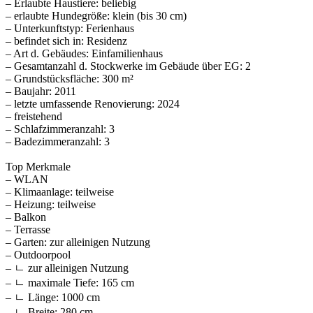
– Erlaubte Haustiere: beliebig
– erlaubte Hundegröße: klein (bis 30 cm)
– Unterkunftstyp: Ferienhaus
– befindet sich in: Residenz
– Art d. Gebäudes: Einfamilienhaus
– Gesamtanzahl d. Stockwerke im Gebäude über EG: 2
– Grundstücksfläche: 300 m²
– Baujahr: 2011
– letzte umfassende Renovierung: 2024
– freistehend
– Schlafzimmeranzahl: 3
– Badezimmeranzahl: 3
Top Merkmale
– WLAN
– Klimaanlage: teilweise
– Heizung: teilweise
– Balkon
– Terrasse
– Garten: zur alleinigen Nutzung
– Outdoorpool
– ㄴ zur alleinigen Nutzung
– ㄴ maximale Tiefe: 165 cm
– ㄴ Länge: 1000 cm
– ㄴ Breite: 280 cm