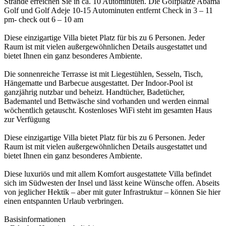
Strände erreichen Sie in ca. 10 Autominuten. Die Golfplätze Abama
Golf und Golf Adeje 10-15 Autominuten entfernt Check in 3 – 11
pm- check out 6 – 10 am
Diese einzigartige Villa bietet Platz für bis zu 6 Personen. Jeder
Raum ist mit vielen außergewöhnlichen Details ausgestattet und
bietet Ihnen ein ganz besonderes Ambiente.
Die sonnenreiche Terrasse ist mit Liegestühlen, Sesseln, Tisch,
Hängematte und Barbecue ausgestattet. Der Indoor-Pool ist
ganzjährig nutzbar und beheizt. Handtücher, Badetücher,
Bademantel und Bettwäsche sind vorhanden und werden einmal
wöchentlich getauscht. Kostenloses WiFi steht im gesamten Haus
zur Verfügung
Diese einzigartige Villa bietet Platz für bis zu 6 Personen. Jeder
Raum ist mit vielen außergewöhnlichen Details ausgestattet und
bietet Ihnen ein ganz besonderes Ambiente.
Diese luxuriös und mit allem Komfort ausgestattete Villa befindet
sich im Südwesten der Insel und lässt keine Wünsche offen. Abseits
von jeglicher Hektik – aber mit guter Infrastruktur – können Sie hier
einen entspannten Urlaub verbringen.
Basisinformationen