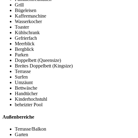
Grill
Bügeleisen
Kaffeemaschine
Wasserkocher
Toaster
Kühlschrank
Gefrierfach
Meerblick
Bergblick
Parken
Doppelbett (Queensize)
Breites Doppelbett (Kingsize)
Terrasse
Surfen
Umzäunt
Bettwäsche
Handtücher
Kinderhochstuhl
beheizter Pool
Außenbereiche
Terrasse/Balkon
Garten