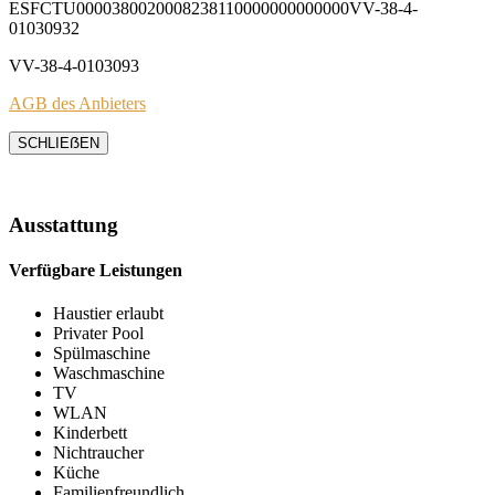
ESFCTU0000380020008238110000000000000VV-38-4-
01030932
VV-38-4-0103093
AGB des Anbieters
SCHLIEẞEN
Ausstattung
Verfügbare Leistungen
Haustier erlaubt
Privater Pool
Spülmaschine
Waschmaschine
TV
WLAN
Kinderbett
Nichtraucher
Küche
Familienfreundlich