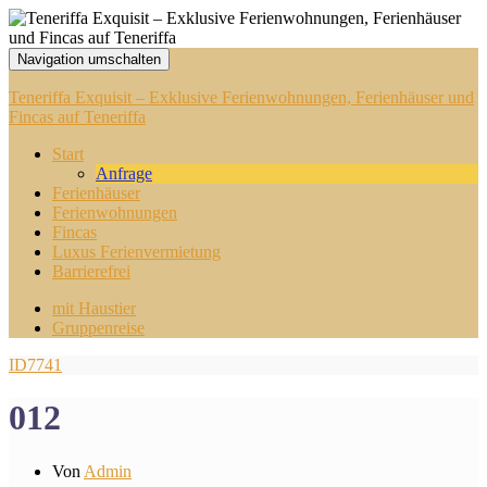
Navigation umschalten
Teneriffa Exquisit – Exklusive Ferienwohnungen, Ferienhäuser und
Fincas auf Teneriffa
Start
Anfrage
Ferienhäuser
Ferienwohnungen
Fincas
Luxus Ferienvermietung
Barrierefrei
mit Haustier
Gruppenreise
ID7741
012
Von
Admin