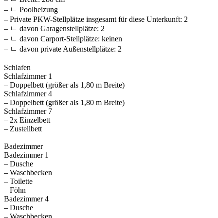
– ㄴ Poolheizung
– Private PKW-Stellplätze insgesamt für diese Unterkunft: 2
– ㄴ davon Garagenstellplätze: 2
– ㄴ davon Carport-Stellplätze: keinen
– ㄴ davon private Außen­stellplätze: 2
Schlafen
Schlafzimmer 1
– Doppelbett (größer als 1,80 m Breite)
Schlafzimmer 4
– Doppelbett (größer als 1,80 m Breite)
Schlafzimmer 7
– 2x Einzelbett
– Zustellbett
Badezimmer
Badezimmer 1
– Dusche
– Waschbecken
– Toilette
– Föhn
Badezimmer 4
– Dusche
– Waschbecken