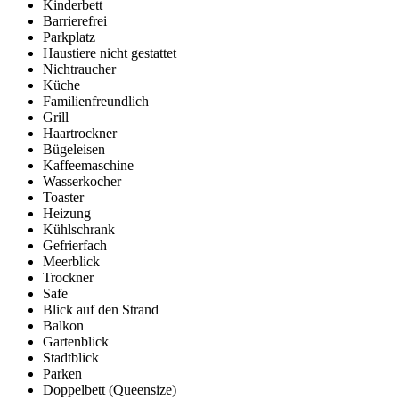
Kinderbett
Barrierefrei
Parkplatz
Haustiere nicht gestattet
Nichtraucher
Küche
Familienfreundlich
Grill
Haartrockner
Bügeleisen
Kaffeemaschine
Wasserkocher
Toaster
Heizung
Kühlschrank
Gefrierfach
Meerblick
Trockner
Safe
Blick auf den Strand
Balkon
Gartenblick
Stadtblick
Parken
Doppelbett (Queensize)