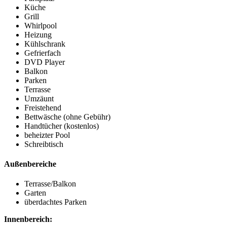
Küche
Grill
Whirlpool
Heizung
Kühlschrank
Gefrierfach
DVD Player
Balkon
Parken
Terrasse
Umzäunt
Freistehend
Bettwäsche (ohne Gebühr)
Handtücher (kostenlos)
beheizter Pool
Schreibtisch
Außenbereiche
Terrasse/Balkon
Garten
überdachtes Parken
Innenbereich: