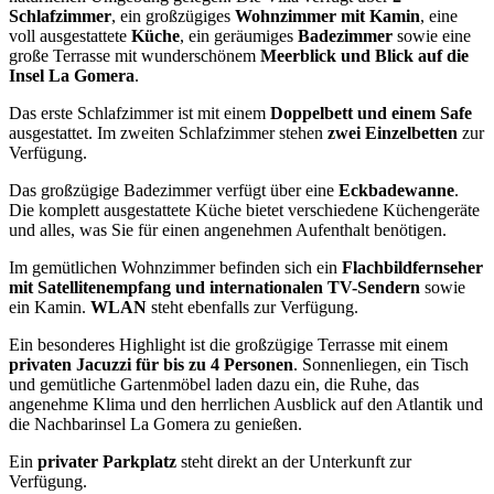
Schlafzimmer
, ein großzügiges
Wohnzimmer mit Kamin
, eine
voll ausgestattete
Küche
, ein geräumiges
Badezimmer
sowie eine
große Terrasse mit wunderschönem
Meerblick und Blick auf die
Insel La Gomera
.
Das erste Schlafzimmer ist mit einem
Doppelbett und einem Safe
ausgestattet. Im zweiten Schlafzimmer stehen
zwei Einzelbetten
zur
Verfügung.
Das großzügige Badezimmer verfügt über eine
Eckbadewanne
.
Die komplett ausgestattete Küche bietet verschiedene Küchengeräte
und alles, was Sie für einen angenehmen Aufenthalt benötigen.
Im gemütlichen Wohnzimmer befinden sich ein
Flachbildfernseher
mit Satellitenempfang und internationalen TV-Sendern
sowie
ein Kamin.
WLAN
steht ebenfalls zur Verfügung.
Ein besonderes Highlight ist die großzügige Terrasse mit einem
privaten Jacuzzi für bis zu 4 Personen
. Sonnenliegen, ein Tisch
und gemütliche Gartenmöbel laden dazu ein, die Ruhe, das
angenehme Klima und den herrlichen Ausblick auf den Atlantik und
die Nachbarinsel La Gomera zu genießen.
Ein
privater Parkplatz
steht direkt an der Unterkunft zur
Verfügung.