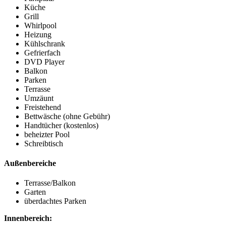
Küche
Grill
Whirlpool
Heizung
Kühlschrank
Gefrierfach
DVD Player
Balkon
Parken
Terrasse
Umzäunt
Freistehend
Bettwäsche (ohne Gebühr)
Handtücher (kostenlos)
beheizter Pool
Schreibtisch
Außenbereiche
Terrasse/Balkon
Garten
überdachtes Parken
Innenbereich: