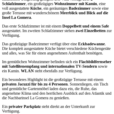
Schlafzimmer
, ein großzügiges
Wohnzimmer mit Kamin
, eine
voll ausgestattete
Küche
, ein geräumiges
Badezimmer
sowie eine
große Terrasse mit wunderschönem
Meerblick und Blick auf die
Insel La Gomera
.
Das erste Schlafzimmer ist mit einem
Doppelbett und einem Safe
ausgestattet. Im zweiten Schlafzimmer stehen
zwei Einzelbetten
zur
Verfügung.
Das großzügige Badezimmer verfügt über eine
Eckbadewanne
.
Die komplett ausgestattete Küche bietet verschiedene Küchengeräte
und alles, was Sie für einen angenehmen Aufenthalt benötigen.
Im gemütlichen Wohnzimmer befinden sich ein
Flachbildfernseher
mit Satellitenempfang und internationalen TV-Sendern
sowie
ein Kamin.
WLAN
steht ebenfalls zur Verfügung.
Ein besonderes Highlight ist die großzügige Terrasse mit einem
privaten Jacuzzi für bis zu 4 Personen
. Sonnenliegen, ein Tisch
und gemütliche Gartenmöbel laden dazu ein, die Ruhe, das
angenehme Klima und den herrlichen Ausblick auf den Atlantik und
die Nachbarinsel La Gomera zu genießen.
Ein
privater Parkplatz
steht direkt an der Unterkunft zur
Verfügung.