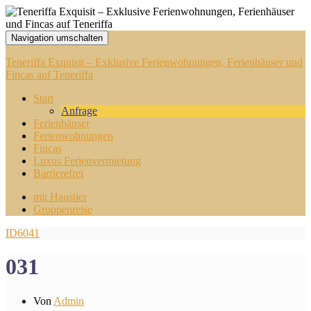
Navigation umschalten
Teneriffa Exquisit – Exklusive Ferienwohnungen, Ferienhäuser und
Fincas auf Teneriffa
Start
Anfrage
Ferienhäuser
Ferienwohnungen
Fincas
Luxus Ferienvermietung
Barrierefrei
mit Haustier
Gruppenreise
ID6041
031
Von
Admin