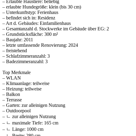
– Erlaubte Haustiere: beliebig
– erlaubte Hundegröße: klein (bis 30 cm)
– Unterkunftstyp: Ferienhaus
– befindet sich in: Residenz
– Art d. Gebäudes: Einfamilienhaus
– Gesamtanzahl d. Stockwerke im Gebäude über EG: 2
– Grundstücksfläche: 300 m²
– Baujahr: 2011
– letzte umfassende Renovierung: 2024
– freistehend
– Schlafzimmeranzahl: 3
– Badezimmeranzahl: 3
Top Merkmale
– WLAN
– Klimaanlage: teilweise
– Heizung: teilweise
– Balkon
– Terrasse
– Garten: zur alleinigen Nutzung
– Outdoorpool
– ㄴ zur alleinigen Nutzung
– ㄴ maximale Tiefe: 165 cm
– ㄴ Länge: 1000 cm
– ㄴ Breite: 280 cm