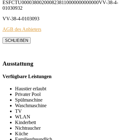
ESFCTU0000380020008238110000000000000VV-38-4-
01030932
VV-38-4-0103093
AGB des Anbieters
SCHLIEẞEN
Ausstattung
Verfügbare Leistungen
Haustier erlaubt
Privater Pool
Spülmaschine
Waschmaschine
TV
WLAN
Kinderbett
Nichtraucher
Küche
Familienfreundlich