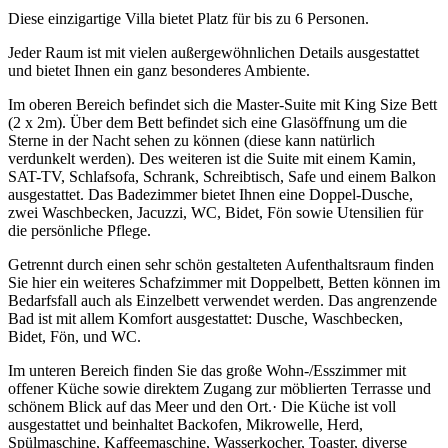
Diese einzigartige Villa bietet Platz für bis zu 6 Personen.
Jeder Raum ist mit vielen außergewöhnlichen Details ausgestattet
und bietet Ihnen ein ganz besonderes Ambiente.
Im oberen Bereich befindet sich die Master-Suite mit King Size Bett
(2 x 2m). Über dem Bett befindet sich eine Glasöffnung um die
Sterne in der Nacht sehen zu können (diese kann natürlich
verdunkelt werden). Des weiteren ist die Suite mit einem Kamin,
SAT-TV, Schlafsofa, Schrank, Schreibtisch, Safe und einem Balkon
ausgestattet. Das Badezimmer bietet Ihnen eine Doppel-Dusche,
zwei Waschbecken, Jacuzzi, WC, Bidet, Fön sowie Utensilien für
die persönliche Pflege.
Getrennt durch einen sehr schön gestalteten Aufenthaltsraum finden
Sie hier ein weiteres Schafzimmer mit Doppelbett, Betten können im
Bedarfsfall auch als Einzelbett verwendet werden. Das angrenzende
Bad ist mit allem Komfort ausgestattet: Dusche, Waschbecken,
Bidet, Fön, und WC.
Im unteren Bereich finden Sie das große Wohn-/Esszimmer mit
offener Küche sowie direktem Zugang zur möblierten Terrasse und
schönem Blick auf das Meer und den Ort.· Die Küche ist voll
ausgestattet und beinhaltet Backofen, Mikrowelle, Herd,
Spülmaschine, Kaffeemaschine, Wasserkocher, Toaster, diverse