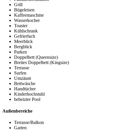
Grill
Bügeleisen
Kaffeemaschine
Wasserkocher
Toaster
Kühlschrank
Gefrierfach
Meerblick
Bergblick
Parken
Doppelbett (Queensize)
Breites Doppelbett (Kingsize)
Terrasse
Surfen
Umzäunt
Bettwäsche
Handtücher
Kinderhochstuhl
beheizter Pool
Außenbereiche
Terrasse/Balkon
Garten