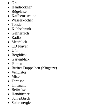
Grill
Haartrockner
Bügeleisen
Kaffeemaschine
Wasserkocher
Toaster
Kühlschrank
Gefrierfach
Radio
Meerblick
CD Player
Ufer
Bergblick
Gartenblick
Parken
Breites Doppelbett (Kingsize)
Ventilator
Mixer
Terrasse
Umzäunt
Bettwäsche
Handtücher
Schreibtisch
Solarenergie