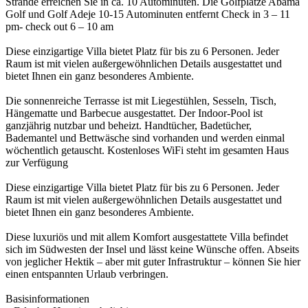
Strände erreichen Sie in ca. 10 Autominuten. Die Golfplätze Abama
Golf und Golf Adeje 10-15 Autominuten entfernt Check in 3 – 11
pm- check out 6 – 10 am
Diese einzigartige Villa bietet Platz für bis zu 6 Personen. Jeder
Raum ist mit vielen außergewöhnlichen Details ausgestattet und
bietet Ihnen ein ganz besonderes Ambiente.
Die sonnenreiche Terrasse ist mit Liegestühlen, Sesseln, Tisch,
Hängematte und Barbecue ausgestattet. Der Indoor-Pool ist
ganzjährig nutzbar und beheizt. Handtücher, Badetücher,
Bademantel und Bettwäsche sind vorhanden und werden einmal
wöchentlich getauscht. Kostenloses WiFi steht im gesamten Haus
zur Verfügung
Diese einzigartige Villa bietet Platz für bis zu 6 Personen. Jeder
Raum ist mit vielen außergewöhnlichen Details ausgestattet und
bietet Ihnen ein ganz besonderes Ambiente.
Diese luxuriös und mit allem Komfort ausgestattete Villa befindet
sich im Südwesten der Insel und lässt keine Wünsche offen. Abseits
von jeglicher Hektik – aber mit guter Infrastruktur – können Sie hier
einen entspannten Urlaub verbringen.
Basisinformationen