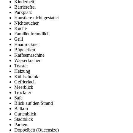
Kinderbett
Barrierefrei
Parkplatz
Haustiere nicht gestattet
Nichtraucher
Küche
Familienfreundlich
Grill
Haartrockner
Bügeleisen
Kaffeemaschine
Wasserkocher
Toaster
Heizung
Kühlschrank
Gefrierfach
Meerblick
Trockner
Safe
Blick auf den Strand
Balkon
Gartenblick
Stadtblick
Parken
Doppelbett (Queensize)