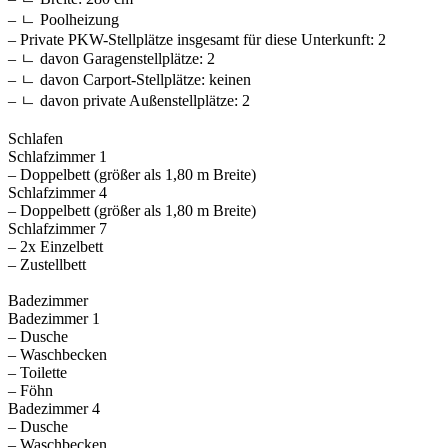
– ㄴ Poolheizung
– Private PKW-Stellplätze insgesamt für diese Unterkunft: 2
– ㄴ davon Garagenstellplätze: 2
– ㄴ davon Carport-Stellplätze: keinen
– ㄴ davon private Außen­stellplätze: 2
Schlafen
Schlafzimmer 1
– Doppelbett (größer als 1,80 m Breite)
Schlafzimmer 4
– Doppelbett (größer als 1,80 m Breite)
Schlafzimmer 7
– 2x Einzelbett
– Zustellbett
Badezimmer
Badezimmer 1
– Dusche
– Waschbecken
– Toilette
– Föhn
Badezimmer 4
– Dusche
– Waschbecken