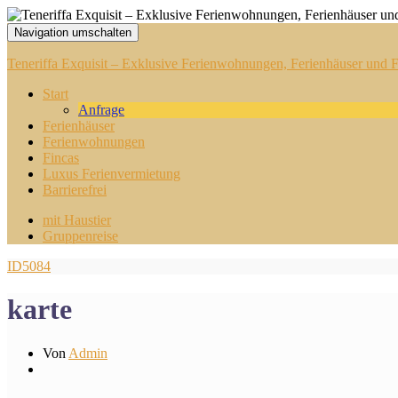
Navigation umschalten
Teneriffa Exquisit – Exklusive Ferienwohnungen, Ferienhäuser und Fi
Start
Anfrage
Ferienhäuser
Ferienwohnungen
Fincas
Luxus Ferienvermietung
Barrierefrei
mit Haustier
Gruppenreise
ID5084
karte
Von
Admin