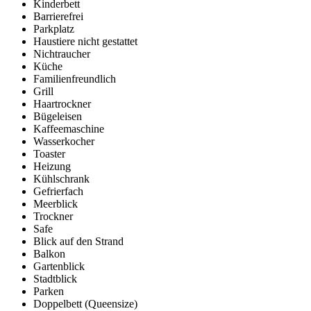
Kinderbett
Barrierefrei
Parkplatz
Haustiere nicht gestattet
Nichtraucher
Küche
Familienfreundlich
Grill
Haartrockner
Bügeleisen
Kaffeemaschine
Wasserkocher
Toaster
Heizung
Kühlschrank
Gefrierfach
Meerblick
Trockner
Safe
Blick auf den Strand
Balkon
Gartenblick
Stadtblick
Parken
Doppelbett (Queensize)