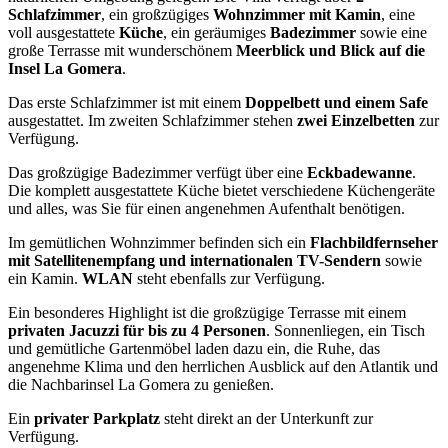
Schlafzimmer
, ein großzügiges
Wohnzimmer mit Kamin
, eine
voll ausgestattete
Küche
, ein geräumiges
Badezimmer
sowie eine
große Terrasse mit wunderschönem
Meerblick und Blick auf die
Insel La Gomera
.
Das erste Schlafzimmer ist mit einem
Doppelbett und einem Safe
ausgestattet. Im zweiten Schlafzimmer stehen
zwei Einzelbetten
zur
Verfügung.
Das großzügige Badezimmer verfügt über eine
Eckbadewanne
.
Die komplett ausgestattete Küche bietet verschiedene Küchengeräte
und alles, was Sie für einen angenehmen Aufenthalt benötigen.
Im gemütlichen Wohnzimmer befinden sich ein
Flachbildfernseher
mit Satellitenempfang und internationalen TV-Sendern
sowie
ein Kamin.
WLAN
steht ebenfalls zur Verfügung.
Ein besonderes Highlight ist die großzügige Terrasse mit einem
privaten Jacuzzi für bis zu 4 Personen
. Sonnenliegen, ein Tisch
und gemütliche Gartenmöbel laden dazu ein, die Ruhe, das
angenehme Klima und den herrlichen Ausblick auf den Atlantik und
die Nachbarinsel La Gomera zu genießen.
Ein
privater Parkplatz
steht direkt an der Unterkunft zur
Verfügung.