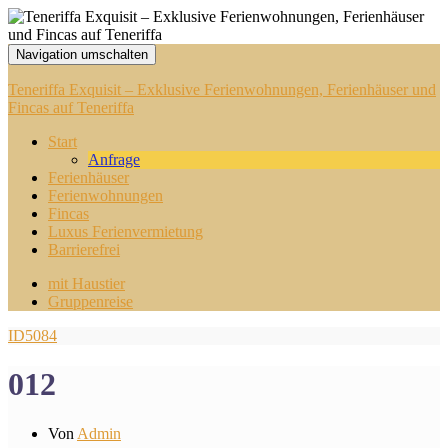
Navigation umschalten
Teneriffa Exquisit – Exklusive Ferienwohnungen, Ferienhäuser und
Fincas auf Teneriffa
Start
Anfrage
Ferienhäuser
Ferienwohnungen
Fincas
Luxus Ferienvermietung
Barrierefrei
mit Haustier
Gruppenreise
ID5084
012
Von
Admin