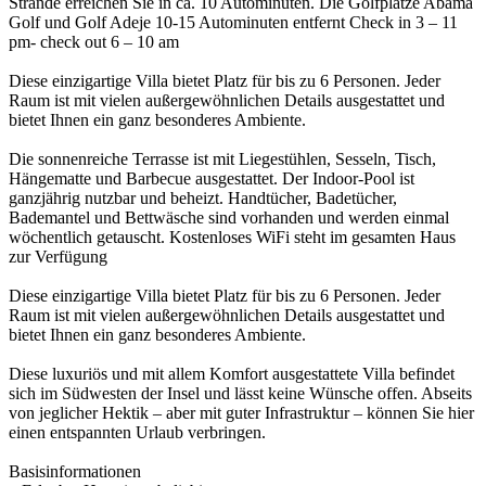
Strände erreichen Sie in ca. 10 Autominuten. Die Golfplätze Abama
Golf und Golf Adeje 10-15 Autominuten entfernt Check in 3 – 11
pm- check out 6 – 10 am
Diese einzigartige Villa bietet Platz für bis zu 6 Personen. Jeder
Raum ist mit vielen außergewöhnlichen Details ausgestattet und
bietet Ihnen ein ganz besonderes Ambiente.
Die sonnenreiche Terrasse ist mit Liegestühlen, Sesseln, Tisch,
Hängematte und Barbecue ausgestattet. Der Indoor-Pool ist
ganzjährig nutzbar und beheizt. Handtücher, Badetücher,
Bademantel und Bettwäsche sind vorhanden und werden einmal
wöchentlich getauscht. Kostenloses WiFi steht im gesamten Haus
zur Verfügung
Diese einzigartige Villa bietet Platz für bis zu 6 Personen. Jeder
Raum ist mit vielen außergewöhnlichen Details ausgestattet und
bietet Ihnen ein ganz besonderes Ambiente.
Diese luxuriös und mit allem Komfort ausgestattete Villa befindet
sich im Südwesten der Insel und lässt keine Wünsche offen. Abseits
von jeglicher Hektik – aber mit guter Infrastruktur – können Sie hier
einen entspannten Urlaub verbringen.
Basisinformationen