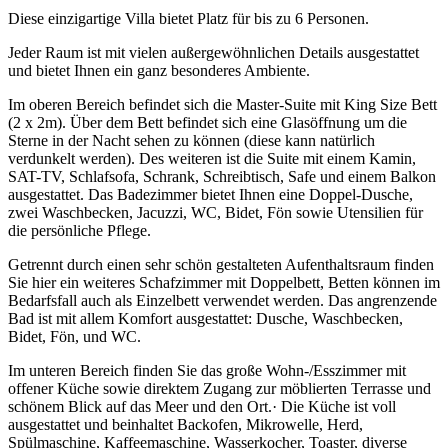
Diese einzigartige Villa bietet Platz für bis zu 6 Personen.
Jeder Raum ist mit vielen außergewöhnlichen Details ausgestattet
und bietet Ihnen ein ganz besonderes Ambiente.
Im oberen Bereich befindet sich die Master-Suite mit King Size Bett
(2 x 2m). Über dem Bett befindet sich eine Glasöffnung um die
Sterne in der Nacht sehen zu können (diese kann natürlich
verdunkelt werden). Des weiteren ist die Suite mit einem Kamin,
SAT-TV, Schlafsofa, Schrank, Schreibtisch, Safe und einem Balkon
ausgestattet. Das Badezimmer bietet Ihnen eine Doppel-Dusche,
zwei Waschbecken, Jacuzzi, WC, Bidet, Fön sowie Utensilien für
die persönliche Pflege.
Getrennt durch einen sehr schön gestalteten Aufenthaltsraum finden
Sie hier ein weiteres Schafzimmer mit Doppelbett, Betten können im
Bedarfsfall auch als Einzelbett verwendet werden. Das angrenzende
Bad ist mit allem Komfort ausgestattet: Dusche, Waschbecken,
Bidet, Fön, und WC.
Im unteren Bereich finden Sie das große Wohn-/Esszimmer mit
offener Küche sowie direktem Zugang zur möblierten Terrasse und
schönem Blick auf das Meer und den Ort.· Die Küche ist voll
ausgestattet und beinhaltet Backofen, Mikrowelle, Herd,
Spülmaschine, Kaffeemaschine, Wasserkocher, Toaster, diverse