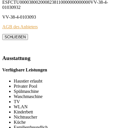
ESFCTU0000380020008238110000000000000VV-38-4-
01030932
VV-38-4-0103093
AGB des Anbieters
SCHLIEẞEN
Ausstattung
Verfügbare Leistungen
Haustier erlaubt
Privater Pool
Spülmaschine
Waschmaschine
TV
WLAN
Kinderbett
Nichtraucher
Küche
Familienfreundlich