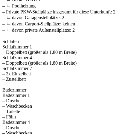
– ㄴ Poolheizung
– Private PKW-Stellplätze insgesamt für diese Unterkunft: 2
– ㄴ davon Garagenstellplätze: 2
– ㄴ davon Carport-Stellplätze: keinen
– ㄴ davon private Außen­stellplätze: 2
Schlafen
Schlafzimmer 1
– Doppelbett (größer als 1,80 m Breite)
Schlafzimmer 4
– Doppelbett (größer als 1,80 m Breite)
Schlafzimmer 7
– 2x Einzelbett
– Zustellbett
Badezimmer
Badezimmer 1
– Dusche
– Waschbecken
– Toilette
– Föhn
Badezimmer 4
– Dusche
– Waschbecken