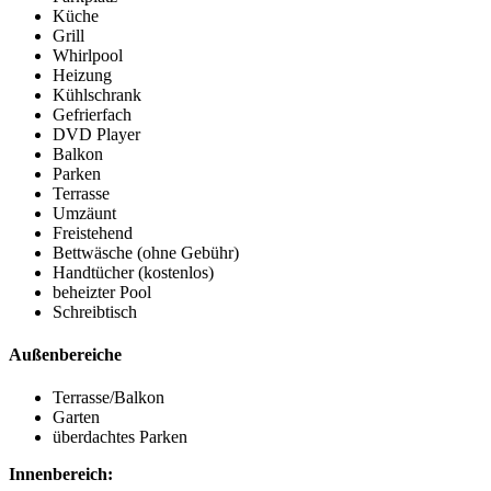
Küche
Grill
Whirlpool
Heizung
Kühlschrank
Gefrierfach
DVD Player
Balkon
Parken
Terrasse
Umzäunt
Freistehend
Bettwäsche (ohne Gebühr)
Handtücher (kostenlos)
beheizter Pool
Schreibtisch
Außenbereiche
Terrasse/Balkon
Garten
überdachtes Parken
Innenbereich: