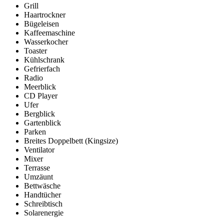
Grill
Haartrockner
Bügeleisen
Kaffeemaschine
Wasserkocher
Toaster
Kühlschrank
Gefrierfach
Radio
Meerblick
CD Player
Ufer
Bergblick
Gartenblick
Parken
Breites Doppelbett (Kingsize)
Ventilator
Mixer
Terrasse
Umzäunt
Bettwäsche
Handtücher
Schreibtisch
Solarenergie