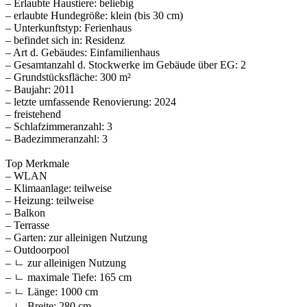
– Erlaubte Haustiere: beliebig
– erlaubte Hundegröße: klein (bis 30 cm)
– Unterkunftstyp: Ferienhaus
– befindet sich in: Residenz
– Art d. Gebäudes: Einfamilienhaus
– Gesamtanzahl d. Stockwerke im Gebäude über EG: 2
– Grundstücksfläche: 300 m²
– Baujahr: 2011
– letzte umfassende Renovierung: 2024
– freistehend
– Schlafzimmeranzahl: 3
– Badezimmeranzahl: 3
Top Merkmale
– WLAN
– Klimaanlage: teilweise
– Heizung: teilweise
– Balkon
– Terrasse
– Garten: zur alleinigen Nutzung
– Outdoorpool
– ㄴ zur alleinigen Nutzung
– ㄴ maximale Tiefe: 165 cm
– ㄴ Länge: 1000 cm
– ㄴ Breite: 280 cm