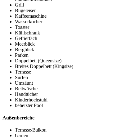
Grill
Bügeleisen
Kaffeemaschine
Wasserkocher
Toaster
Kühlschrank
Gefrierfach
Meerblick
Bergblick
Parken
Doppelbett (Queensize)
Breites Doppelbett (Kingsize)
Terrasse
Surfen
Umzäunt
Bettwäsche
Handtücher
Kinderhochstuhl
beheizter Pool
Außenbereiche
Terrasse/Balkon
Garten