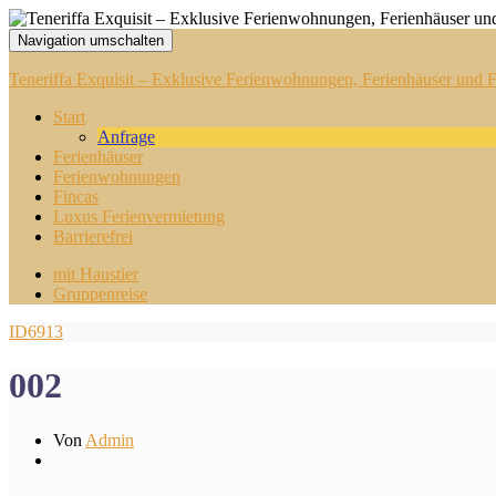
Navigation umschalten
Teneriffa Exquisit – Exklusive Ferienwohnungen, Ferienhäuser und Fi
Start
Anfrage
Ferienhäuser
Ferienwohnungen
Fincas
Luxus Ferienvermietung
Barrierefrei
mit Haustier
Gruppenreise
ID6913
002
Von
Admin