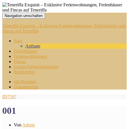
Navigation umschalten
Teneriffa Exquisit – Exklusive Ferienwohnungen, Ferienhäuser und
Fincas auf Teneriffa
Start
Anfrage
Ferienhäuser
Ferienwohnungen
Fincas
Luxus Ferienvermietung
Barrierefrei
mit Haustier
Gruppenreise
ID7597
001
Von
Admin