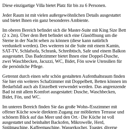
Diese einzigartige Villa bietet Platz für bis zu 6 Personen.
Jeder Raum ist mit vielen außergewöhnlichen Details ausgestattet
und bietet Ihnen ein ganz besonderes Ambiente.
Im oberen Bereich befindet sich die Master-Suite mit King Size Bett
(2 x 2m). Über dem Bett befindet sich eine Glasöffnung um die
Sterne in der Nacht sehen zu können (diese kann natürlich
verdunkelt werden). Des weiteren ist die Suite mit einem Kamin,
SAT-TV, Schlafsofa, Schrank, Schreibtisch, Safe und einem Balkon
ausgestattet. Das Badezimmer bietet Ihnen eine Doppel-Dusche,
zwei Waschbecken, Jacuzzi, WC, Bidet, Fön sowie Utensilien für
die persönliche Pflege.
Getrennt durch einen sehr schön gestalteten Aufenthaltsraum finden
Sie hier ein weiteres Schafzimmer mit Doppelbett, Betten können im
Bedarfsfall auch als Einzelbett verwendet werden. Das angrenzende
Bad ist mit allem Komfort ausgestattet: Dusche, Waschbecken,
Bidet, Fön, und WC.
Im unteren Bereich finden Sie das große Wohn-/Esszimmer mit
offener Küche sowie direktem Zugang zur möblierten Terrasse und
schönem Blick auf das Meer und den Ort.· Die Küche ist voll
ausgestattet und beinhaltet Backofen, Mikrowelle, Herd,
Spülmaschine, Kaffeemaschine, Wasserkocher, Toaster, diverse