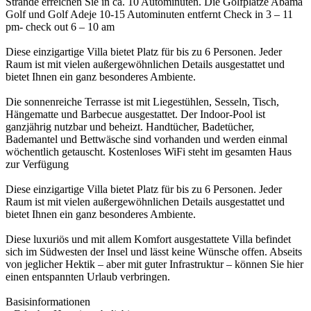
Strände erreichen Sie in ca. 10 Autominuten. Die Golfplätze Abama
Golf und Golf Adeje 10-15 Autominuten entfernt Check in 3 – 11
pm- check out 6 – 10 am
Diese einzigartige Villa bietet Platz für bis zu 6 Personen. Jeder
Raum ist mit vielen außergewöhnlichen Details ausgestattet und
bietet Ihnen ein ganz besonderes Ambiente.
Die sonnenreiche Terrasse ist mit Liegestühlen, Sesseln, Tisch,
Hängematte und Barbecue ausgestattet. Der Indoor-Pool ist
ganzjährig nutzbar und beheizt. Handtücher, Badetücher,
Bademantel und Bettwäsche sind vorhanden und werden einmal
wöchentlich getauscht. Kostenloses WiFi steht im gesamten Haus
zur Verfügung
Diese einzigartige Villa bietet Platz für bis zu 6 Personen. Jeder
Raum ist mit vielen außergewöhnlichen Details ausgestattet und
bietet Ihnen ein ganz besonderes Ambiente.
Diese luxuriös und mit allem Komfort ausgestattete Villa befindet
sich im Südwesten der Insel und lässt keine Wünsche offen. Abseits
von jeglicher Hektik – aber mit guter Infrastruktur – können Sie hier
einen entspannten Urlaub verbringen.
Basisinformationen