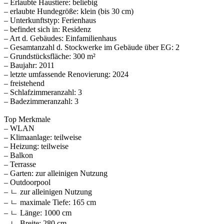
– Erlaubte Haustiere: beliebig
– erlaubte Hundegröße: klein (bis 30 cm)
– Unterkunftstyp: Ferienhaus
– befindet sich in: Residenz
– Art d. Gebäudes: Einfamilienhaus
– Gesamtanzahl d. Stockwerke im Gebäude über EG: 2
– Grundstücksfläche: 300 m²
– Baujahr: 2011
– letzte umfassende Renovierung: 2024
– freistehend
– Schlafzimmeranzahl: 3
– Badezimmeranzahl: 3
Top Merkmale
– WLAN
– Klimaanlage: teilweise
– Heizung: teilweise
– Balkon
– Terrasse
– Garten: zur alleinigen Nutzung
– Outdoorpool
– ㄴ zur alleinigen Nutzung
– ㄴ maximale Tiefe: 165 cm
– ㄴ Länge: 1000 cm
– ㄴ Breite: 280 cm