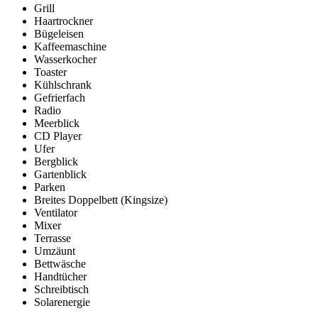
Grill
Haartrockner
Bügeleisen
Kaffeemaschine
Wasserkocher
Toaster
Kühlschrank
Gefrierfach
Radio
Meerblick
CD Player
Ufer
Bergblick
Gartenblick
Parken
Breites Doppelbett (Kingsize)
Ventilator
Mixer
Terrasse
Umzäunt
Bettwäsche
Handtücher
Schreibtisch
Solarenergie