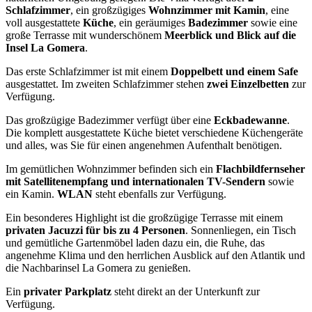
Schlafzimmer
, ein großzügiges
Wohnzimmer mit Kamin
, eine
voll ausgestattete
Küche
, ein geräumiges
Badezimmer
sowie eine
große Terrasse mit wunderschönem
Meerblick und Blick auf die
Insel La Gomera
.
Das erste Schlafzimmer ist mit einem
Doppelbett und einem Safe
ausgestattet. Im zweiten Schlafzimmer stehen
zwei Einzelbetten
zur
Verfügung.
Das großzügige Badezimmer verfügt über eine
Eckbadewanne
.
Die komplett ausgestattete Küche bietet verschiedene Küchengeräte
und alles, was Sie für einen angenehmen Aufenthalt benötigen.
Im gemütlichen Wohnzimmer befinden sich ein
Flachbildfernseher
mit Satellitenempfang und internationalen TV-Sendern
sowie
ein Kamin.
WLAN
steht ebenfalls zur Verfügung.
Ein besonderes Highlight ist die großzügige Terrasse mit einem
privaten Jacuzzi für bis zu 4 Personen
. Sonnenliegen, ein Tisch
und gemütliche Gartenmöbel laden dazu ein, die Ruhe, das
angenehme Klima und den herrlichen Ausblick auf den Atlantik und
die Nachbarinsel La Gomera zu genießen.
Ein
privater Parkplatz
steht direkt an der Unterkunft zur
Verfügung.