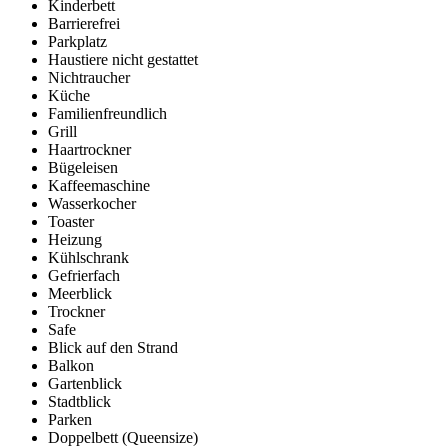
Kinderbett
Barrierefrei
Parkplatz
Haustiere nicht gestattet
Nichtraucher
Küche
Familienfreundlich
Grill
Haartrockner
Bügeleisen
Kaffeemaschine
Wasserkocher
Toaster
Heizung
Kühlschrank
Gefrierfach
Meerblick
Trockner
Safe
Blick auf den Strand
Balkon
Gartenblick
Stadtblick
Parken
Doppelbett (Queensize)