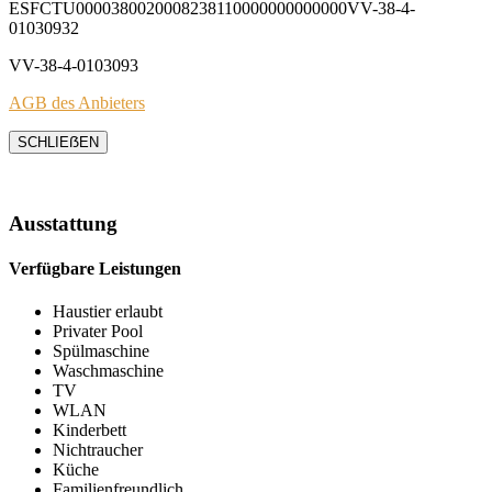
ESFCTU0000380020008238110000000000000VV-38-4-
01030932
VV-38-4-0103093
AGB des Anbieters
SCHLIEẞEN
Ausstattung
Verfügbare Leistungen
Haustier erlaubt
Privater Pool
Spülmaschine
Waschmaschine
TV
WLAN
Kinderbett
Nichtraucher
Küche
Familienfreundlich