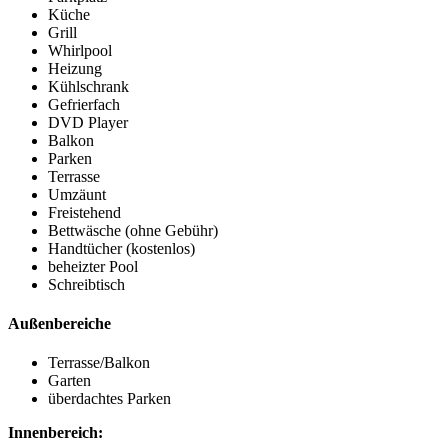
Küche
Grill
Whirlpool
Heizung
Kühlschrank
Gefrierfach
DVD Player
Balkon
Parken
Terrasse
Umzäunt
Freistehend
Bettwäsche (ohne Gebühr)
Handtücher (kostenlos)
beheizter Pool
Schreibtisch
Außenbereiche
Terrasse/Balkon
Garten
überdachtes Parken
Innenbereich: