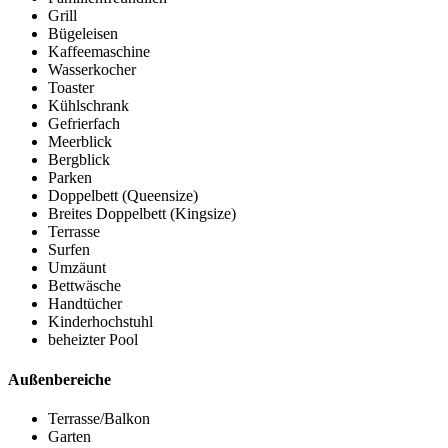
Grill
Bügeleisen
Kaffeemaschine
Wasserkocher
Toaster
Kühlschrank
Gefrierfach
Meerblick
Bergblick
Parken
Doppelbett (Queensize)
Breites Doppelbett (Kingsize)
Terrasse
Surfen
Umzäunt
Bettwäsche
Handtücher
Kinderhochstuhl
beheizter Pool
Außenbereiche
Terrasse/Balkon
Garten