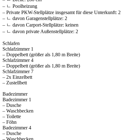
– ㄴ Poolheizung
– Private PKW-Stellplätze insgesamt für diese Unterkunft: 2
– ㄴ davon Garagenstellplätze: 2
– ㄴ davon Carport-Stellplätze: keinen
– ㄴ davon private Außen­stellplätze: 2
Schlafen
Schlafzimmer 1
– Doppelbett (größer als 1,80 m Breite)
Schlafzimmer 4
– Doppelbett (größer als 1,80 m Breite)
Schlafzimmer 7
– 2x Einzelbett
– Zustellbett
Badezimmer
Badezimmer 1
– Dusche
– Waschbecken
– Toilette
– Föhn
Badezimmer 4
– Dusche
– Waschbecken