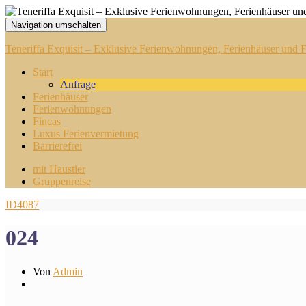
Navigation umschalten
Teneriffa Exquisit – Exklusive Ferienwohnungen, Ferienhäuser und Fi
Start
Anfrage
Ferienhäuser
Ferienwohnungen
Fincas
Luxus Ferienvermietung
Barrierefrei
mit Haustier
Gruppenreise
ID4087
024
Von
Admin