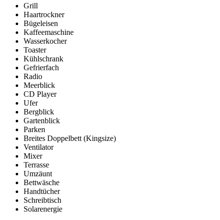
Grill
Haartrockner
Bügeleisen
Kaffeemaschine
Wasserkocher
Toaster
Kühlschrank
Gefrierfach
Radio
Meerblick
CD Player
Ufer
Bergblick
Gartenblick
Parken
Breites Doppelbett (Kingsize)
Ventilator
Mixer
Terrasse
Umzäunt
Bettwäsche
Handtücher
Schreibtisch
Solarenergie