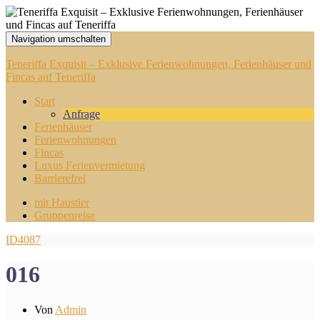
Navigation umschalten
Teneriffa Exquisit – Exklusive Ferienwohnungen, Ferienhäuser und
Fincas auf Teneriffa
Start
Anfrage
Ferienhäuser
Ferienwohnungen
Fincas
Luxus Ferienvermietung
Barrierefrei
mit Haustier
Gruppenreise
ID4087
016
Von
Admin