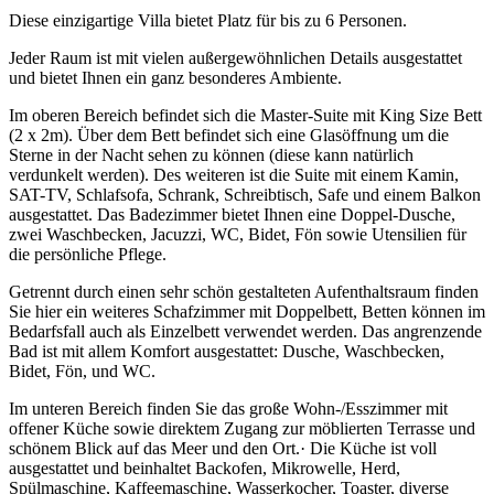
Diese einzigartige Villa bietet Platz für bis zu 6 Personen.
Jeder Raum ist mit vielen außergewöhnlichen Details ausgestattet
und bietet Ihnen ein ganz besonderes Ambiente.
Im oberen Bereich befindet sich die Master-Suite mit King Size Bett
(2 x 2m). Über dem Bett befindet sich eine Glasöffnung um die
Sterne in der Nacht sehen zu können (diese kann natürlich
verdunkelt werden). Des weiteren ist die Suite mit einem Kamin,
SAT-TV, Schlafsofa, Schrank, Schreibtisch, Safe und einem Balkon
ausgestattet. Das Badezimmer bietet Ihnen eine Doppel-Dusche,
zwei Waschbecken, Jacuzzi, WC, Bidet, Fön sowie Utensilien für
die persönliche Pflege.
Getrennt durch einen sehr schön gestalteten Aufenthaltsraum finden
Sie hier ein weiteres Schafzimmer mit Doppelbett, Betten können im
Bedarfsfall auch als Einzelbett verwendet werden. Das angrenzende
Bad ist mit allem Komfort ausgestattet: Dusche, Waschbecken,
Bidet, Fön, und WC.
Im unteren Bereich finden Sie das große Wohn-/Esszimmer mit
offener Küche sowie direktem Zugang zur möblierten Terrasse und
schönem Blick auf das Meer und den Ort.· Die Küche ist voll
ausgestattet und beinhaltet Backofen, Mikrowelle, Herd,
Spülmaschine, Kaffeemaschine, Wasserkocher, Toaster, diverse