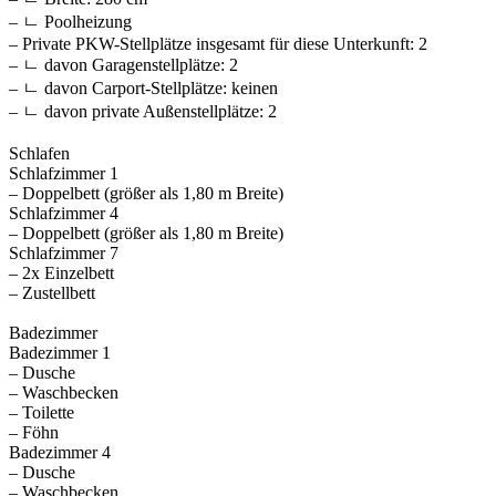
– ㄴ Poolheizung
– Private PKW-Stellplätze insgesamt für diese Unterkunft: 2
– ㄴ davon Garagenstellplätze: 2
– ㄴ davon Carport-Stellplätze: keinen
– ㄴ davon private Außen­stellplätze: 2
Schlafen
Schlafzimmer 1
– Doppelbett (größer als 1,80 m Breite)
Schlafzimmer 4
– Doppelbett (größer als 1,80 m Breite)
Schlafzimmer 7
– 2x Einzelbett
– Zustellbett
Badezimmer
Badezimmer 1
– Dusche
– Waschbecken
– Toilette
– Föhn
Badezimmer 4
– Dusche
– Waschbecken