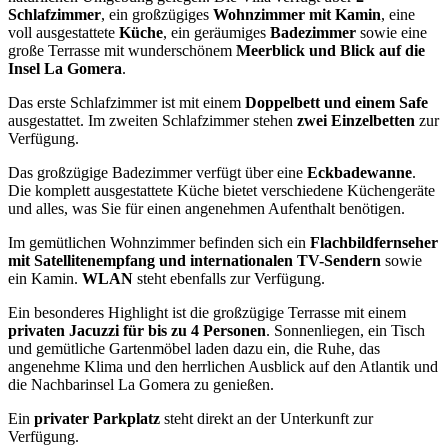
Schlafzimmer
, ein großzügiges
Wohnzimmer mit Kamin
, eine
voll ausgestattete
Küche
, ein geräumiges
Badezimmer
sowie eine
große Terrasse mit wunderschönem
Meerblick und Blick auf die
Insel La Gomera
.
Das erste Schlafzimmer ist mit einem
Doppelbett und einem Safe
ausgestattet. Im zweiten Schlafzimmer stehen
zwei Einzelbetten
zur
Verfügung.
Das großzügige Badezimmer verfügt über eine
Eckbadewanne
.
Die komplett ausgestattete Küche bietet verschiedene Küchengeräte
und alles, was Sie für einen angenehmen Aufenthalt benötigen.
Im gemütlichen Wohnzimmer befinden sich ein
Flachbildfernseher
mit Satellitenempfang und internationalen TV-Sendern
sowie
ein Kamin.
WLAN
steht ebenfalls zur Verfügung.
Ein besonderes Highlight ist die großzügige Terrasse mit einem
privaten Jacuzzi für bis zu 4 Personen
. Sonnenliegen, ein Tisch
und gemütliche Gartenmöbel laden dazu ein, die Ruhe, das
angenehme Klima und den herrlichen Ausblick auf den Atlantik und
die Nachbarinsel La Gomera zu genießen.
Ein
privater Parkplatz
steht direkt an der Unterkunft zur
Verfügung.