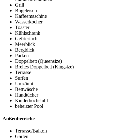
Grill
Bügeleisen
Kaffeemaschine
Wasserkocher
Toaster
Kühlschrank
Gefrierfach
Meerblick
Bergblick
Parken
Doppelbett (Queensize)
Breites Doppelbett (Kingsize)
Terrasse
Surfen
Umzäunt
Bettwäsche
Handtücher
Kinderhochstuhl
beheizter Pool
Außenbereiche
Terrasse/Balkon
Garten