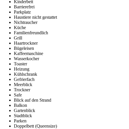
Kinderbett
Barrierefrei
Parkplatz
Haustiere nicht gestattet
Nichtraucher
Küche
Familienfreundlich
Grill
Haartrockner
Bügeleisen
Kaffeemaschine
Wasserkocher
Toaster
Heizung
Kühlschrank
Gefrierfach
Meerblick
Trockner
Safe
Blick auf den Strand
Balkon
Gartenblick
Stadtblick
Parken
Doppelbett (Queensize)