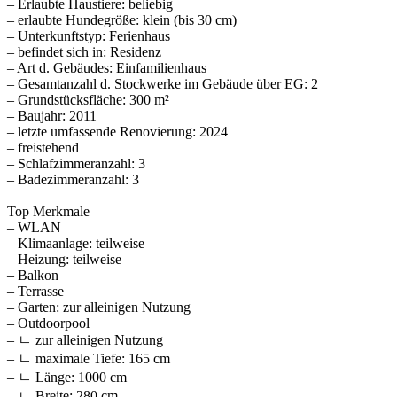
– Erlaubte Haustiere: beliebig
– erlaubte Hundegröße: klein (bis 30 cm)
– Unterkunftstyp: Ferienhaus
– befindet sich in: Residenz
– Art d. Gebäudes: Einfamilienhaus
– Gesamtanzahl d. Stockwerke im Gebäude über EG: 2
– Grundstücksfläche: 300 m²
– Baujahr: 2011
– letzte umfassende Renovierung: 2024
– freistehend
– Schlafzimmeranzahl: 3
– Badezimmeranzahl: 3
Top Merkmale
– WLAN
– Klimaanlage: teilweise
– Heizung: teilweise
– Balkon
– Terrasse
– Garten: zur alleinigen Nutzung
– Outdoorpool
– ㄴ zur alleinigen Nutzung
– ㄴ maximale Tiefe: 165 cm
– ㄴ Länge: 1000 cm
– ㄴ Breite: 280 cm