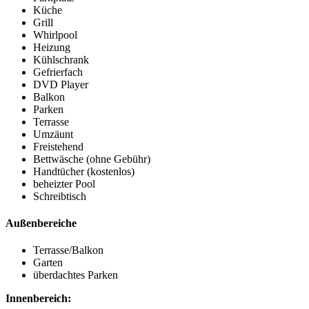
Küche
Grill
Whirlpool
Heizung
Kühlschrank
Gefrierfach
DVD Player
Balkon
Parken
Terrasse
Umzäunt
Freistehend
Bettwäsche (ohne Gebühr)
Handtücher (kostenlos)
beheizter Pool
Schreibtisch
Außenbereiche
Terrasse/Balkon
Garten
überdachtes Parken
Innenbereich: