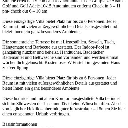
Strände erreichen Sie in ca. 10 Autominuten. Die Golfplätze Abama
Golf und Golf Adeje 10-15 Autominuten entfernt Check in 3 – 11
pm- check out 6 – 10 am
Diese einzigartige Villa bietet Platz für bis zu 6 Personen. Jeder
Raum ist mit vielen außergewöhnlichen Details ausgestattet und
bietet Ihnen ein ganz besonderes Ambiente.
Die sonnenreiche Terrasse ist mit Liegestühlen, Sesseln, Tisch,
Hängematte und Barbecue ausgestattet. Der Indoor-Pool ist
ganzjährig nutzbar und beheizt. Handtücher, Badetücher,
Bademantel und Bettwäsche sind vorhanden und werden einmal
wöchentlich getauscht. Kostenloses WiFi steht im gesamten Haus
zur Verfügung
Diese einzigartige Villa bietet Platz für bis zu 6 Personen. Jeder
Raum ist mit vielen außergewöhnlichen Details ausgestattet und
bietet Ihnen ein ganz besonderes Ambiente.
Diese luxuriös und mit allem Komfort ausgestattete Villa befindet
sich im Südwesten der Insel und lässt keine Wünsche offen. Abseits
von jeglicher Hektik – aber mit guter Infrastruktur – können Sie hier
einen entspannten Urlaub verbringen.
Basisinformationen