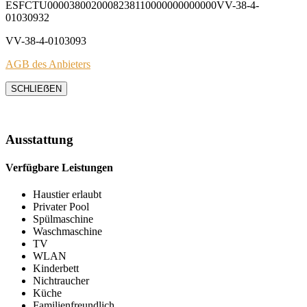
ESFCTU0000380020008238110000000000000VV-38-4-
01030932
VV-38-4-0103093
AGB des Anbieters
SCHLIEẞEN
Ausstattung
Verfügbare Leistungen
Haustier erlaubt
Privater Pool
Spülmaschine
Waschmaschine
TV
WLAN
Kinderbett
Nichtraucher
Küche
Familienfreundlich