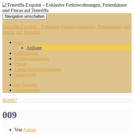
Navigation umschalten
Teneriffa Exquisit – Exklusive Ferienwohnungen, Ferienhäuser und
Fincas auf Teneriffa
Start
Anfrage
Ferienhäuser
Ferienwohnungen
Fincas
Luxus Ferienvermietung
Barrierefrei
mit Haustier
Gruppenreise
ID4087
009
Von
Admin