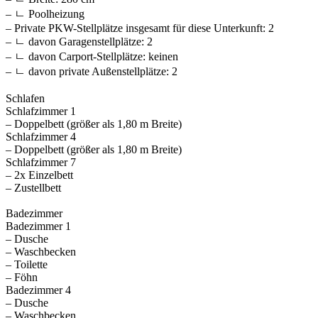
– ㄴ Poolheizung
– Private PKW-Stellplätze insgesamt für diese Unterkunft: 2
– ㄴ davon Garagenstellplätze: 2
– ㄴ davon Carport-Stellplätze: keinen
– ㄴ davon private Außen­stellplätze: 2
Schlafen
Schlafzimmer 1
– Doppelbett (größer als 1,80 m Breite)
Schlafzimmer 4
– Doppelbett (größer als 1,80 m Breite)
Schlafzimmer 7
– 2x Einzelbett
– Zustellbett
Badezimmer
Badezimmer 1
– Dusche
– Waschbecken
– Toilette
– Föhn
Badezimmer 4
– Dusche
– Waschbecken