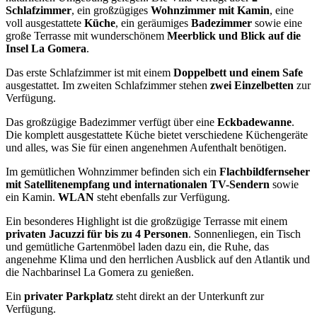
Schlafzimmer
, ein großzügiges
Wohnzimmer mit Kamin
, eine
voll ausgestattete
Küche
, ein geräumiges
Badezimmer
sowie eine
große Terrasse mit wunderschönem
Meerblick und Blick auf die
Insel La Gomera
.
Das erste Schlafzimmer ist mit einem
Doppelbett und einem Safe
ausgestattet. Im zweiten Schlafzimmer stehen
zwei Einzelbetten
zur
Verfügung.
Das großzügige Badezimmer verfügt über eine
Eckbadewanne
.
Die komplett ausgestattete Küche bietet verschiedene Küchengeräte
und alles, was Sie für einen angenehmen Aufenthalt benötigen.
Im gemütlichen Wohnzimmer befinden sich ein
Flachbildfernseher
mit Satellitenempfang und internationalen TV-Sendern
sowie
ein Kamin.
WLAN
steht ebenfalls zur Verfügung.
Ein besonderes Highlight ist die großzügige Terrasse mit einem
privaten Jacuzzi für bis zu 4 Personen
. Sonnenliegen, ein Tisch
und gemütliche Gartenmöbel laden dazu ein, die Ruhe, das
angenehme Klima und den herrlichen Ausblick auf den Atlantik und
die Nachbarinsel La Gomera zu genießen.
Ein
privater Parkplatz
steht direkt an der Unterkunft zur
Verfügung.