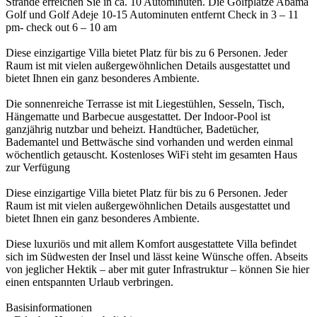
Strände erreichen Sie in ca. 10 Autominuten. Die Golfplätze Abama
Golf und Golf Adeje 10-15 Autominuten entfernt Check in 3 – 11
pm- check out 6 – 10 am
Diese einzigartige Villa bietet Platz für bis zu 6 Personen. Jeder
Raum ist mit vielen außergewöhnlichen Details ausgestattet und
bietet Ihnen ein ganz besonderes Ambiente.
Die sonnenreiche Terrasse ist mit Liegestühlen, Sesseln, Tisch,
Hängematte und Barbecue ausgestattet. Der Indoor-Pool ist
ganzjährig nutzbar und beheizt. Handtücher, Badetücher,
Bademantel und Bettwäsche sind vorhanden und werden einmal
wöchentlich getauscht. Kostenloses WiFi steht im gesamten Haus
zur Verfügung
Diese einzigartige Villa bietet Platz für bis zu 6 Personen. Jeder
Raum ist mit vielen außergewöhnlichen Details ausgestattet und
bietet Ihnen ein ganz besonderes Ambiente.
Diese luxuriös und mit allem Komfort ausgestattete Villa befindet
sich im Südwesten der Insel und lässt keine Wünsche offen. Abseits
von jeglicher Hektik – aber mit guter Infrastruktur – können Sie hier
einen entspannten Urlaub verbringen.
Basisinformationen