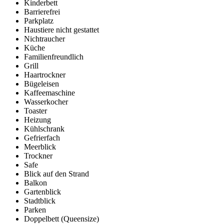
Kinderbett
Barrierefrei
Parkplatz
Haustiere nicht gestattet
Nichtraucher
Küche
Familienfreundlich
Grill
Haartrockner
Bügeleisen
Kaffeemaschine
Wasserkocher
Toaster
Heizung
Kühlschrank
Gefrierfach
Meerblick
Trockner
Safe
Blick auf den Strand
Balkon
Gartenblick
Stadtblick
Parken
Doppelbett (Queensize)