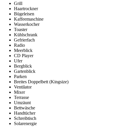
Grill
Haartrockner
Bügeleisen
Kaffeemaschine
Wasserkocher
Toaster
Kühlschrank
Gefrierfach
Radio
Meerblick
CD Player
Ufer
Bergblick
Gartenblick
Parken
Breites Doppelbett (Kingsize)
Ventilator
Mixer
Terrasse
Umzäunt
Bettwäsche
Handtücher
Schreibtisch
Solarenergie