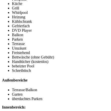
Küche
Grill
Whirlpool
Heizung
Kühlschrank
Gefrierfach
DVD Player
Balkon
Parken
Terrasse
Umzäunt
Freistehend
Bettwäsche (ohne Gebühr)
Handtücher (kostenlos)
beheizter Pool
Schreibtisch
Außenbereiche
Terrasse/Balkon
Garten
überdachtes Parken
Innenbereich: