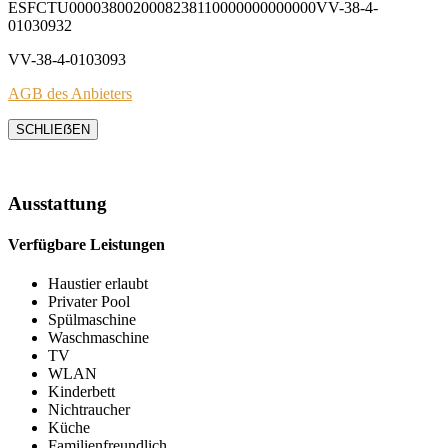
ESFCTU0000380020008238110000000000000VV-38-4-
01030932
VV-38-4-0103093
AGB des Anbieters
SCHLIEẞEN
Ausstattung
Verfügbare Leistungen
Haustier erlaubt
Privater Pool
Spülmaschine
Waschmaschine
TV
WLAN
Kinderbett
Nichtraucher
Küche
Familienfreundlich