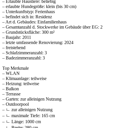
– Erlaubte Haustiere: beliebig
– erlaubte Hundegröße: klein (bis 30 cm)
– Unterkunftstyp: Ferienhaus
– befindet sich in: Residenz
– Art d. Gebäudes: Einfamilienhaus
– Gesamtanzahl d. Stockwerke im Gebäude über EG: 2
– Grundstücksfläche: 300 m²
– Baujahr: 2011
– letzte umfassende Renovierung: 2024
– freistehend
– Schlafzimmeranzahl: 3
– Badezimmeranzahl: 3
Top Merkmale
– WLAN
– Klimaanlage: teilweise
– Heizung: teilweise
– Balkon
– Terrasse
– Garten: zur alleinigen Nutzung
– Outdoorpool
– ㄴ zur alleinigen Nutzung
– ㄴ maximale Tiefe: 165 cm
– ㄴ Länge: 1000 cm
– ㄴ Breite: 280 cm