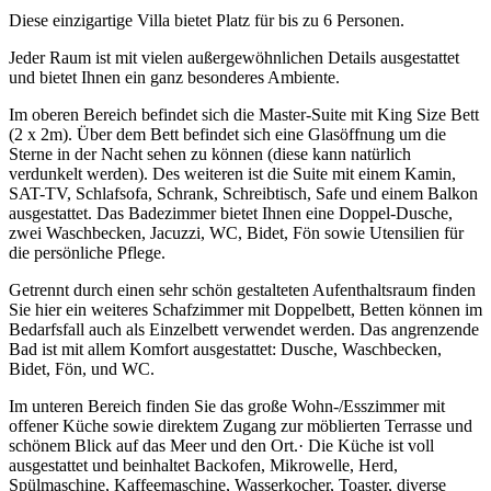
Diese einzigartige Villa bietet Platz für bis zu 6 Personen.
Jeder Raum ist mit vielen außergewöhnlichen Details ausgestattet
und bietet Ihnen ein ganz besonderes Ambiente.
Im oberen Bereich befindet sich die Master-Suite mit King Size Bett
(2 x 2m). Über dem Bett befindet sich eine Glasöffnung um die
Sterne in der Nacht sehen zu können (diese kann natürlich
verdunkelt werden). Des weiteren ist die Suite mit einem Kamin,
SAT-TV, Schlafsofa, Schrank, Schreibtisch, Safe und einem Balkon
ausgestattet. Das Badezimmer bietet Ihnen eine Doppel-Dusche,
zwei Waschbecken, Jacuzzi, WC, Bidet, Fön sowie Utensilien für
die persönliche Pflege.
Getrennt durch einen sehr schön gestalteten Aufenthaltsraum finden
Sie hier ein weiteres Schafzimmer mit Doppelbett, Betten können im
Bedarfsfall auch als Einzelbett verwendet werden. Das angrenzende
Bad ist mit allem Komfort ausgestattet: Dusche, Waschbecken,
Bidet, Fön, und WC.
Im unteren Bereich finden Sie das große Wohn-/Esszimmer mit
offener Küche sowie direktem Zugang zur möblierten Terrasse und
schönem Blick auf das Meer und den Ort.· Die Küche ist voll
ausgestattet und beinhaltet Backofen, Mikrowelle, Herd,
Spülmaschine, Kaffeemaschine, Wasserkocher, Toaster, diverse