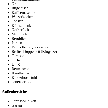
Grill
Bügeleisen
Kaffeemaschine
Wasserkocher
Toaster
Kühlschrank
Gefrierfach
Meerblick
Bergblick
Parken
Doppelbett (Queensize)
Breites Doppelbett (Kingsize)
Terrasse
Surfen
Umzäunt
Bettwäsche
Handtücher
Kinderhochstuhl
beheizter Pool
Außenbereiche
Terrasse/Balkon
Garten