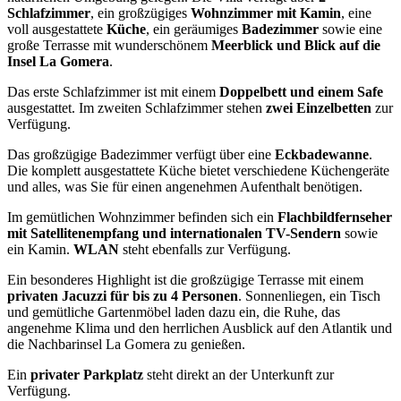
Schlafzimmer
, ein großzügiges
Wohnzimmer mit Kamin
, eine
voll ausgestattete
Küche
, ein geräumiges
Badezimmer
sowie eine
große Terrasse mit wunderschönem
Meerblick und Blick auf die
Insel La Gomera
.
Das erste Schlafzimmer ist mit einem
Doppelbett und einem Safe
ausgestattet. Im zweiten Schlafzimmer stehen
zwei Einzelbetten
zur
Verfügung.
Das großzügige Badezimmer verfügt über eine
Eckbadewanne
.
Die komplett ausgestattete Küche bietet verschiedene Küchengeräte
und alles, was Sie für einen angenehmen Aufenthalt benötigen.
Im gemütlichen Wohnzimmer befinden sich ein
Flachbildfernseher
mit Satellitenempfang und internationalen TV-Sendern
sowie
ein Kamin.
WLAN
steht ebenfalls zur Verfügung.
Ein besonderes Highlight ist die großzügige Terrasse mit einem
privaten Jacuzzi für bis zu 4 Personen
. Sonnenliegen, ein Tisch
und gemütliche Gartenmöbel laden dazu ein, die Ruhe, das
angenehme Klima und den herrlichen Ausblick auf den Atlantik und
die Nachbarinsel La Gomera zu genießen.
Ein
privater Parkplatz
steht direkt an der Unterkunft zur
Verfügung.