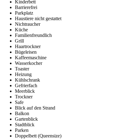
Kinderbett
Barrierefrei
Parkplatz
Haustiere nicht gestattet
Nichtraucher
Küche
Familienfreundlich
Grill
Haartrockner
Bügeleisen
Kaffeemaschine
Wasserkocher
Toaster
Heizung
Kühlschrank
Gefrierfach
Meerblick
Trockner
Safe
Blick auf den Strand
Balkon
Gartenblick
Stadtblick
Parken
Doppelbett (Queensize)