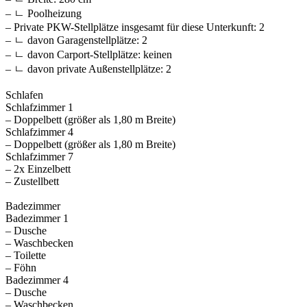
– ㄴ Poolheizung
– Private PKW-Stellplätze insgesamt für diese Unterkunft: 2
– ㄴ davon Garagenstellplätze: 2
– ㄴ davon Carport-Stellplätze: keinen
– ㄴ davon private Außen­stellplätze: 2
Schlafen
Schlafzimmer 1
– Doppelbett (größer als 1,80 m Breite)
Schlafzimmer 4
– Doppelbett (größer als 1,80 m Breite)
Schlafzimmer 7
– 2x Einzelbett
– Zustellbett
Badezimmer
Badezimmer 1
– Dusche
– Waschbecken
– Toilette
– Föhn
Badezimmer 4
– Dusche
– Waschbecken