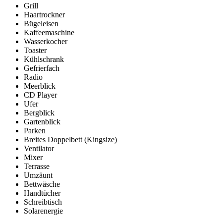
Grill
Haartrockner
Bügeleisen
Kaffeemaschine
Wasserkocher
Toaster
Kühlschrank
Gefrierfach
Radio
Meerblick
CD Player
Ufer
Bergblick
Gartenblick
Parken
Breites Doppelbett (Kingsize)
Ventilator
Mixer
Terrasse
Umzäunt
Bettwäsche
Handtücher
Schreibtisch
Solarenergie