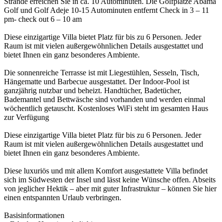
Strände erreichen Sie in ca. 10 Autominuten. Die Golfplätze Abama
Golf und Golf Adeje 10-15 Autominuten entfernt Check in 3 – 11
pm- check out 6 – 10 am
Diese einzigartige Villa bietet Platz für bis zu 6 Personen. Jeder
Raum ist mit vielen außergewöhnlichen Details ausgestattet und
bietet Ihnen ein ganz besonderes Ambiente.
Die sonnenreiche Terrasse ist mit Liegestühlen, Sesseln, Tisch,
Hängematte und Barbecue ausgestattet. Der Indoor-Pool ist
ganzjährig nutzbar und beheizt. Handtücher, Badetücher,
Bademantel und Bettwäsche sind vorhanden und werden einmal
wöchentlich getauscht. Kostenloses WiFi steht im gesamten Haus
zur Verfügung
Diese einzigartige Villa bietet Platz für bis zu 6 Personen. Jeder
Raum ist mit vielen außergewöhnlichen Details ausgestattet und
bietet Ihnen ein ganz besonderes Ambiente.
Diese luxuriös und mit allem Komfort ausgestattete Villa befindet
sich im Südwesten der Insel und lässt keine Wünsche offen. Abseits
von jeglicher Hektik – aber mit guter Infrastruktur – können Sie hier
einen entspannten Urlaub verbringen.
Basisinformationen