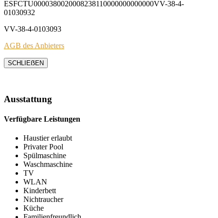
ESFCTU0000380020008238110000000000000VV-38-4-
01030932
VV-38-4-0103093
AGB des Anbieters
SCHLIEẞEN
Ausstattung
Verfügbare Leistungen
Haustier erlaubt
Privater Pool
Spülmaschine
Waschmaschine
TV
WLAN
Kinderbett
Nichtraucher
Küche
Familienfreundlich