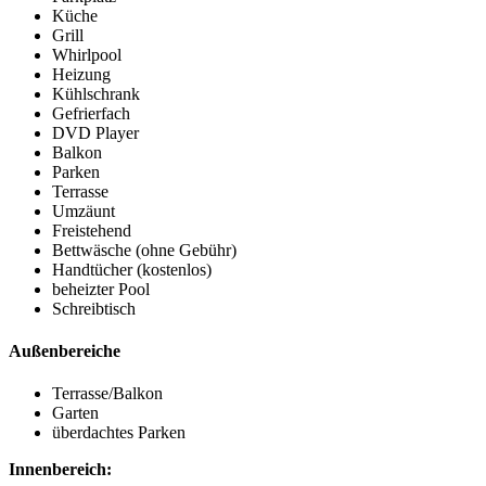
Küche
Grill
Whirlpool
Heizung
Kühlschrank
Gefrierfach
DVD Player
Balkon
Parken
Terrasse
Umzäunt
Freistehend
Bettwäsche (ohne Gebühr)
Handtücher (kostenlos)
beheizter Pool
Schreibtisch
Außenbereiche
Terrasse/Balkon
Garten
überdachtes Parken
Innenbereich: