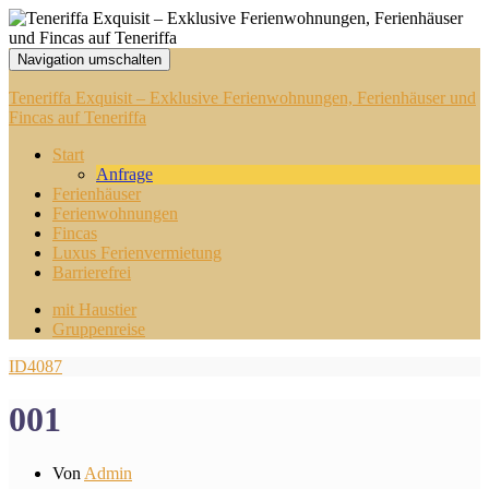
Navigation umschalten
Teneriffa Exquisit – Exklusive Ferienwohnungen, Ferienhäuser und
Fincas auf Teneriffa
Start
Anfrage
Ferienhäuser
Ferienwohnungen
Fincas
Luxus Ferienvermietung
Barrierefrei
mit Haustier
Gruppenreise
ID4087
001
Von
Admin