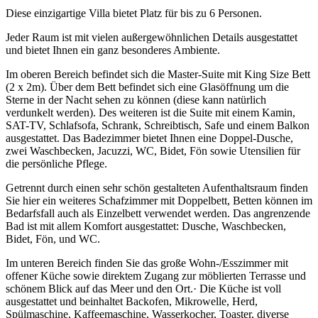
Diese einzigartige Villa bietet Platz für bis zu 6 Personen.
Jeder Raum ist mit vielen außergewöhnlichen Details ausgestattet
und bietet Ihnen ein ganz besonderes Ambiente.
Im oberen Bereich befindet sich die Master-Suite mit King Size Bett
(2 x 2m). Über dem Bett befindet sich eine Glasöffnung um die
Sterne in der Nacht sehen zu können (diese kann natürlich
verdunkelt werden). Des weiteren ist die Suite mit einem Kamin,
SAT-TV, Schlafsofa, Schrank, Schreibtisch, Safe und einem Balkon
ausgestattet. Das Badezimmer bietet Ihnen eine Doppel-Dusche,
zwei Waschbecken, Jacuzzi, WC, Bidet, Fön sowie Utensilien für
die persönliche Pflege.
Getrennt durch einen sehr schön gestalteten Aufenthaltsraum finden
Sie hier ein weiteres Schafzimmer mit Doppelbett, Betten können im
Bedarfsfall auch als Einzelbett verwendet werden. Das angrenzende
Bad ist mit allem Komfort ausgestattet: Dusche, Waschbecken,
Bidet, Fön, und WC.
Im unteren Bereich finden Sie das große Wohn-/Esszimmer mit
offener Küche sowie direktem Zugang zur möblierten Terrasse und
schönem Blick auf das Meer und den Ort.· Die Küche ist voll
ausgestattet und beinhaltet Backofen, Mikrowelle, Herd,
Spülmaschine, Kaffeemaschine, Wasserkocher, Toaster, diverse