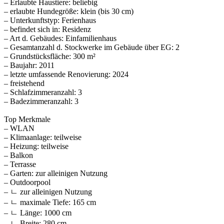
– Erlaubte Haustiere: beliebig
– erlaubte Hundegröße: klein (bis 30 cm)
– Unterkunftstyp: Ferienhaus
– befindet sich in: Residenz
– Art d. Gebäudes: Einfamilienhaus
– Gesamtanzahl d. Stockwerke im Gebäude über EG: 2
– Grundstücksfläche: 300 m²
– Baujahr: 2011
– letzte umfassende Renovierung: 2024
– freistehend
– Schlafzimmeranzahl: 3
– Badezimmeranzahl: 3
Top Merkmale
– WLAN
– Klimaanlage: teilweise
– Heizung: teilweise
– Balkon
– Terrasse
– Garten: zur alleinigen Nutzung
– Outdoorpool
– ㄴ zur alleinigen Nutzung
– ㄴ maximale Tiefe: 165 cm
– ㄴ Länge: 1000 cm
– ㄴ Breite: 280 cm