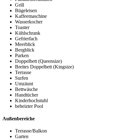
Grill
Bügeleisen
Kaffeemaschine
Wasserkocher
Toaster
Kühlschrank
Gefrierfach
Meerblick
Bergblick
Parken
Doppelbett (Queensize)
Breites Doppelbett (Kingsize)
Terrasse
Surfen
Umzäunt
Bettwäsche
Handtücher
Kinderhochstuhl
beheizter Pool
Außenbereiche
Terrasse/Balkon
Garten