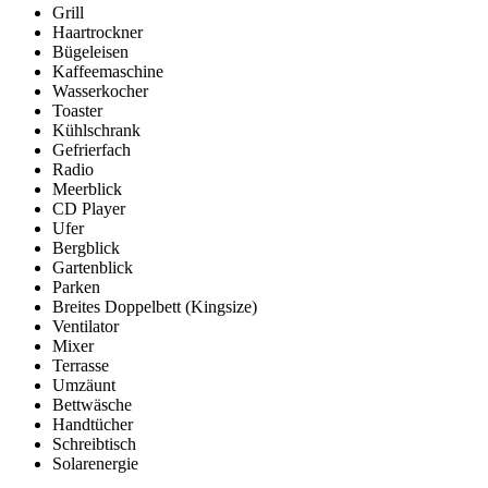
Grill
Haartrockner
Bügeleisen
Kaffeemaschine
Wasserkocher
Toaster
Kühlschrank
Gefrierfach
Radio
Meerblick
CD Player
Ufer
Bergblick
Gartenblick
Parken
Breites Doppelbett (Kingsize)
Ventilator
Mixer
Terrasse
Umzäunt
Bettwäsche
Handtücher
Schreibtisch
Solarenergie