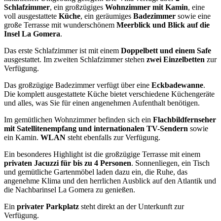
Schlafzimmer
, ein großzügiges
Wohnzimmer mit Kamin
, eine
voll ausgestattete
Küche
, ein geräumiges
Badezimmer
sowie eine
große Terrasse mit wunderschönem
Meerblick und Blick auf die
Insel La Gomera
.
Das erste Schlafzimmer ist mit einem
Doppelbett und einem Safe
ausgestattet. Im zweiten Schlafzimmer stehen
zwei Einzelbetten
zur
Verfügung.
Das großzügige Badezimmer verfügt über eine
Eckbadewanne
.
Die komplett ausgestattete Küche bietet verschiedene Küchengeräte
und alles, was Sie für einen angenehmen Aufenthalt benötigen.
Im gemütlichen Wohnzimmer befinden sich ein
Flachbildfernseher
mit Satellitenempfang und internationalen TV-Sendern
sowie
ein Kamin.
WLAN
steht ebenfalls zur Verfügung.
Ein besonderes Highlight ist die großzügige Terrasse mit einem
privaten Jacuzzi für bis zu 4 Personen
. Sonnenliegen, ein Tisch
und gemütliche Gartenmöbel laden dazu ein, die Ruhe, das
angenehme Klima und den herrlichen Ausblick auf den Atlantik und
die Nachbarinsel La Gomera zu genießen.
Ein
privater Parkplatz
steht direkt an der Unterkunft zur
Verfügung.