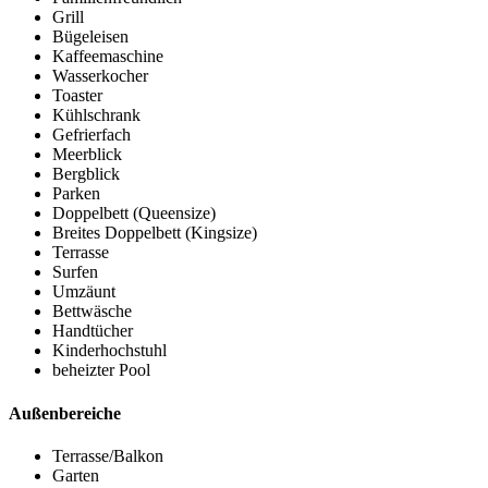
Grill
Bügeleisen
Kaffeemaschine
Wasserkocher
Toaster
Kühlschrank
Gefrierfach
Meerblick
Bergblick
Parken
Doppelbett (Queensize)
Breites Doppelbett (Kingsize)
Terrasse
Surfen
Umzäunt
Bettwäsche
Handtücher
Kinderhochstuhl
beheizter Pool
Außenbereiche
Terrasse/Balkon
Garten