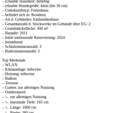
– Erlaubte Haustiere: beliebig
– erlaubte Hundegröße: klein (bis 30 cm)
– Unterkunftstyp: Ferienhaus
– befindet sich in: Residenz
– Art d. Gebäudes: Einfamilienhaus
– Gesamtanzahl d. Stockwerke im Gebäude über EG: 2
– Grundstücksfläche: 300 m²
– Baujahr: 2011
– letzte umfassende Renovierung: 2024
– freistehend
– Schlafzimmeranzahl: 3
– Badezimmeranzahl: 3
Top Merkmale
– WLAN
– Klimaanlage: teilweise
– Heizung: teilweise
– Balkon
– Terrasse
– Garten: zur alleinigen Nutzung
– Outdoorpool
– ㄴ zur alleinigen Nutzung
– ㄴ maximale Tiefe: 165 cm
– ㄴ Länge: 1000 cm
– ㄴ Breite: 280 cm