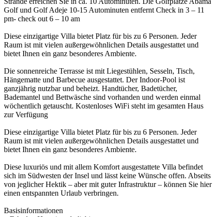
Strände erreichen Sie in ca. 10 Autominuten. Die Golfplätze Abama
Golf und Golf Adeje 10-15 Autominuten entfernt Check in 3 – 11
pm- check out 6 – 10 am
Diese einzigartige Villa bietet Platz für bis zu 6 Personen. Jeder
Raum ist mit vielen außergewöhnlichen Details ausgestattet und
bietet Ihnen ein ganz besonderes Ambiente.
Die sonnenreiche Terrasse ist mit Liegestühlen, Sesseln, Tisch,
Hängematte und Barbecue ausgestattet. Der Indoor-Pool ist
ganzjährig nutzbar und beheizt. Handtücher, Badetücher,
Bademantel und Bettwäsche sind vorhanden und werden einmal
wöchentlich getauscht. Kostenloses WiFi steht im gesamten Haus
zur Verfügung
Diese einzigartige Villa bietet Platz für bis zu 6 Personen. Jeder
Raum ist mit vielen außergewöhnlichen Details ausgestattet und
bietet Ihnen ein ganz besonderes Ambiente.
Diese luxuriös und mit allem Komfort ausgestattete Villa befindet
sich im Südwesten der Insel und lässt keine Wünsche offen. Abseits
von jeglicher Hektik – aber mit guter Infrastruktur – können Sie hier
einen entspannten Urlaub verbringen.
Basisinformationen