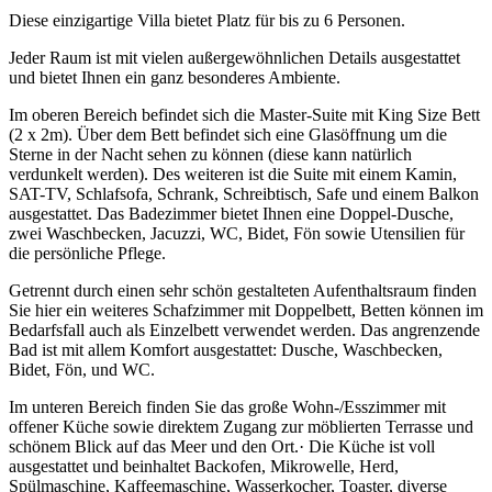
Diese einzigartige Villa bietet Platz für bis zu 6 Personen.
Jeder Raum ist mit vielen außergewöhnlichen Details ausgestattet
und bietet Ihnen ein ganz besonderes Ambiente.
Im oberen Bereich befindet sich die Master-Suite mit King Size Bett
(2 x 2m). Über dem Bett befindet sich eine Glasöffnung um die
Sterne in der Nacht sehen zu können (diese kann natürlich
verdunkelt werden). Des weiteren ist die Suite mit einem Kamin,
SAT-TV, Schlafsofa, Schrank, Schreibtisch, Safe und einem Balkon
ausgestattet. Das Badezimmer bietet Ihnen eine Doppel-Dusche,
zwei Waschbecken, Jacuzzi, WC, Bidet, Fön sowie Utensilien für
die persönliche Pflege.
Getrennt durch einen sehr schön gestalteten Aufenthaltsraum finden
Sie hier ein weiteres Schafzimmer mit Doppelbett, Betten können im
Bedarfsfall auch als Einzelbett verwendet werden. Das angrenzende
Bad ist mit allem Komfort ausgestattet: Dusche, Waschbecken,
Bidet, Fön, und WC.
Im unteren Bereich finden Sie das große Wohn-/Esszimmer mit
offener Küche sowie direktem Zugang zur möblierten Terrasse und
schönem Blick auf das Meer und den Ort.· Die Küche ist voll
ausgestattet und beinhaltet Backofen, Mikrowelle, Herd,
Spülmaschine, Kaffeemaschine, Wasserkocher, Toaster, diverse