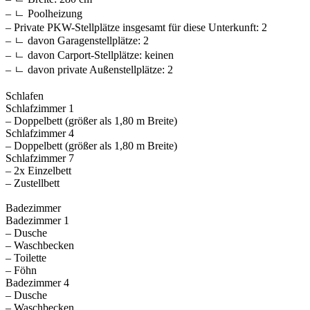
– ㄴ Poolheizung
– Private PKW-Stellplätze insgesamt für diese Unterkunft: 2
– ㄴ davon Garagenstellplätze: 2
– ㄴ davon Carport-Stellplätze: keinen
– ㄴ davon private Außen­stellplätze: 2
Schlafen
Schlafzimmer 1
– Doppelbett (größer als 1,80 m Breite)
Schlafzimmer 4
– Doppelbett (größer als 1,80 m Breite)
Schlafzimmer 7
– 2x Einzelbett
– Zustellbett
Badezimmer
Badezimmer 1
– Dusche
– Waschbecken
– Toilette
– Föhn
Badezimmer 4
– Dusche
– Waschbecken