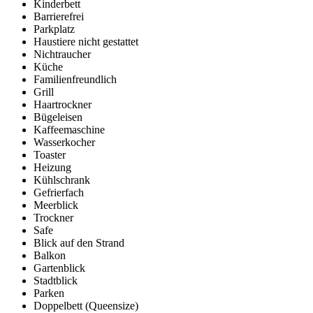
Kinderbett
Barrierefrei
Parkplatz
Haustiere nicht gestattet
Nichtraucher
Küche
Familienfreundlich
Grill
Haartrockner
Bügeleisen
Kaffeemaschine
Wasserkocher
Toaster
Heizung
Kühlschrank
Gefrierfach
Meerblick
Trockner
Safe
Blick auf den Strand
Balkon
Gartenblick
Stadtblick
Parken
Doppelbett (Queensize)