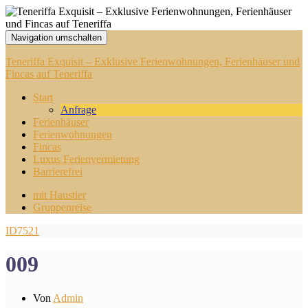
Navigation umschalten
Teneriffa Exquisit – Exklusive Ferienwohnungen, Ferienhäuser und
Fincas auf Teneriffa
Start
Anfrage
Ferienhäuser
Ferienwohnungen
Fincas
Luxus Ferienvermietung
Barrierefrei
mit Haustier
Gruppenreise
ID7521
009
Von
Admin