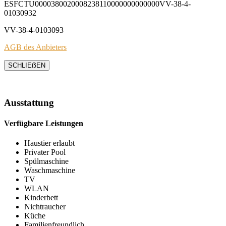
ESFCTU0000380020008238110000000000000VV-38-4-
01030932
VV-38-4-0103093
AGB des Anbieters
SCHLIEẞEN
Ausstattung
Verfügbare Leistungen
Haustier erlaubt
Privater Pool
Spülmaschine
Waschmaschine
TV
WLAN
Kinderbett
Nichtraucher
Küche
Familienfreundlich