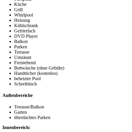
Küche
Grill
Whirlpool
Heizung
Kühlschrank
Gefrierfach
DVD Player
Balkon
Parken
Terrasse
Umzäunt
Freistehend
Bettwäsche (ohne Gebühr)
Handtücher (kostenlos)
beheizter Pool
Schreibtisch
Außenbereiche
Terrasse/Balkon
Garten
überdachtes Parken
Innenbereich: