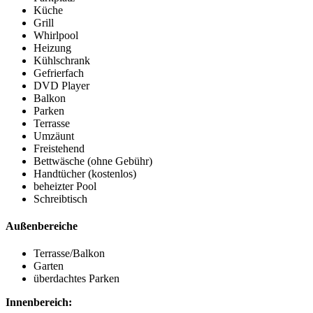
Küche
Grill
Whirlpool
Heizung
Kühlschrank
Gefrierfach
DVD Player
Balkon
Parken
Terrasse
Umzäunt
Freistehend
Bettwäsche (ohne Gebühr)
Handtücher (kostenlos)
beheizter Pool
Schreibtisch
Außenbereiche
Terrasse/Balkon
Garten
überdachtes Parken
Innenbereich: