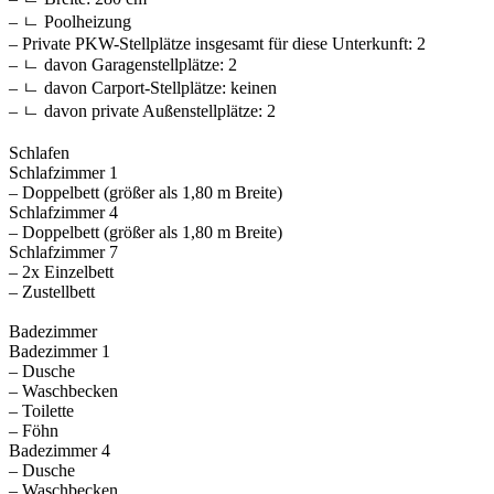
– ㄴ Poolheizung
– Private PKW-Stellplätze insgesamt für diese Unterkunft: 2
– ㄴ davon Garagenstellplätze: 2
– ㄴ davon Carport-Stellplätze: keinen
– ㄴ davon private Außen­stellplätze: 2
Schlafen
Schlafzimmer 1
– Doppelbett (größer als 1,80 m Breite)
Schlafzimmer 4
– Doppelbett (größer als 1,80 m Breite)
Schlafzimmer 7
– 2x Einzelbett
– Zustellbett
Badezimmer
Badezimmer 1
– Dusche
– Waschbecken
– Toilette
– Föhn
Badezimmer 4
– Dusche
– Waschbecken