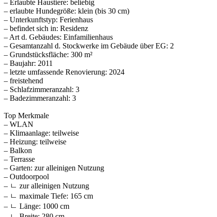
– Erlaubte Haustiere: beliebig
– erlaubte Hundegröße: klein (bis 30 cm)
– Unterkunftstyp: Ferienhaus
– befindet sich in: Residenz
– Art d. Gebäudes: Einfamilienhaus
– Gesamtanzahl d. Stockwerke im Gebäude über EG: 2
– Grundstücksfläche: 300 m²
– Baujahr: 2011
– letzte umfassende Renovierung: 2024
– freistehend
– Schlafzimmeranzahl: 3
– Badezimmeranzahl: 3
Top Merkmale
– WLAN
– Klimaanlage: teilweise
– Heizung: teilweise
– Balkon
– Terrasse
– Garten: zur alleinigen Nutzung
– Outdoorpool
– ㄴ zur alleinigen Nutzung
– ㄴ maximale Tiefe: 165 cm
– ㄴ Länge: 1000 cm
– ㄴ Breite: 280 cm