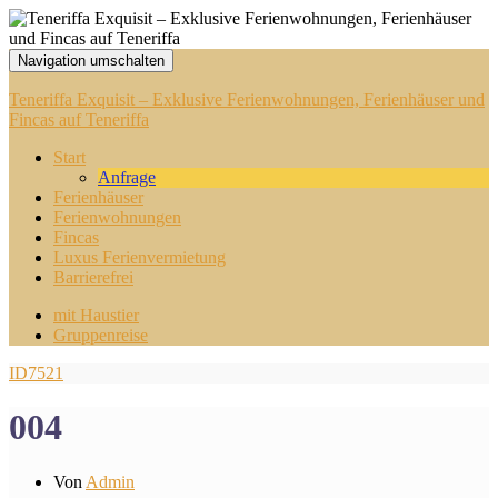
Navigation umschalten
Teneriffa Exquisit – Exklusive Ferienwohnungen, Ferienhäuser und
Fincas auf Teneriffa
Start
Anfrage
Ferienhäuser
Ferienwohnungen
Fincas
Luxus Ferienvermietung
Barrierefrei
mit Haustier
Gruppenreise
ID7521
004
Von
Admin