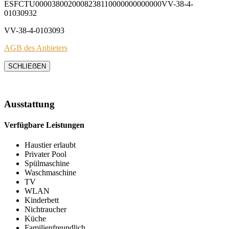
ESFCTU0000380020008238110000000000000VV-38-4-
01030932
VV-38-4-0103093
AGB des Anbieters
SCHLIEẞEN
Ausstattung
Verfügbare Leistungen
Haustier erlaubt
Privater Pool
Spülmaschine
Waschmaschine
TV
WLAN
Kinderbett
Nichtraucher
Küche
Familienfreundlich