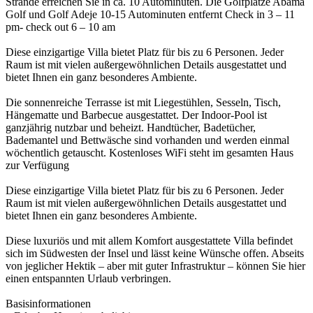
Strände erreichen Sie in ca. 10 Autominuten. Die Golfplätze Abama
Golf und Golf Adeje 10-15 Autominuten entfernt Check in 3 – 11
pm- check out 6 – 10 am
Diese einzigartige Villa bietet Platz für bis zu 6 Personen. Jeder
Raum ist mit vielen außergewöhnlichen Details ausgestattet und
bietet Ihnen ein ganz besonderes Ambiente.
Die sonnenreiche Terrasse ist mit Liegestühlen, Sesseln, Tisch,
Hängematte und Barbecue ausgestattet. Der Indoor-Pool ist
ganzjährig nutzbar und beheizt. Handtücher, Badetücher,
Bademantel und Bettwäsche sind vorhanden und werden einmal
wöchentlich getauscht. Kostenloses WiFi steht im gesamten Haus
zur Verfügung
Diese einzigartige Villa bietet Platz für bis zu 6 Personen. Jeder
Raum ist mit vielen außergewöhnlichen Details ausgestattet und
bietet Ihnen ein ganz besonderes Ambiente.
Diese luxuriös und mit allem Komfort ausgestattete Villa befindet
sich im Südwesten der Insel und lässt keine Wünsche offen. Abseits
von jeglicher Hektik – aber mit guter Infrastruktur – können Sie hier
einen entspannten Urlaub verbringen.
Basisinformationen