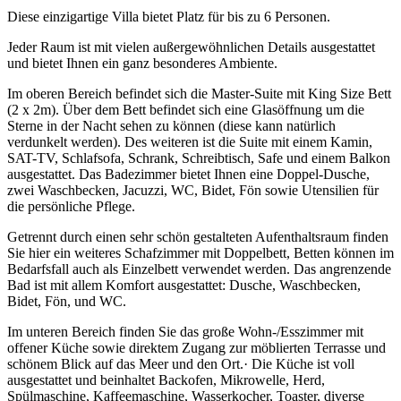
Diese einzigartige Villa bietet Platz für bis zu 6 Personen.
Jeder Raum ist mit vielen außergewöhnlichen Details ausgestattet
und bietet Ihnen ein ganz besonderes Ambiente.
Im oberen Bereich befindet sich die Master-Suite mit King Size Bett
(2 x 2m). Über dem Bett befindet sich eine Glasöffnung um die
Sterne in der Nacht sehen zu können (diese kann natürlich
verdunkelt werden). Des weiteren ist die Suite mit einem Kamin,
SAT-TV, Schlafsofa, Schrank, Schreibtisch, Safe und einem Balkon
ausgestattet. Das Badezimmer bietet Ihnen eine Doppel-Dusche,
zwei Waschbecken, Jacuzzi, WC, Bidet, Fön sowie Utensilien für
die persönliche Pflege.
Getrennt durch einen sehr schön gestalteten Aufenthaltsraum finden
Sie hier ein weiteres Schafzimmer mit Doppelbett, Betten können im
Bedarfsfall auch als Einzelbett verwendet werden. Das angrenzende
Bad ist mit allem Komfort ausgestattet: Dusche, Waschbecken,
Bidet, Fön, und WC.
Im unteren Bereich finden Sie das große Wohn-/Esszimmer mit
offener Küche sowie direktem Zugang zur möblierten Terrasse und
schönem Blick auf das Meer und den Ort.· Die Küche ist voll
ausgestattet und beinhaltet Backofen, Mikrowelle, Herd,
Spülmaschine, Kaffeemaschine, Wasserkocher, Toaster, diverse