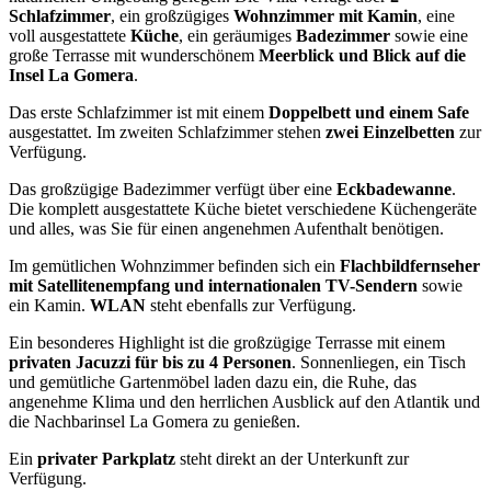
Schlafzimmer
, ein großzügiges
Wohnzimmer mit Kamin
, eine
voll ausgestattete
Küche
, ein geräumiges
Badezimmer
sowie eine
große Terrasse mit wunderschönem
Meerblick und Blick auf die
Insel La Gomera
.
Das erste Schlafzimmer ist mit einem
Doppelbett und einem Safe
ausgestattet. Im zweiten Schlafzimmer stehen
zwei Einzelbetten
zur
Verfügung.
Das großzügige Badezimmer verfügt über eine
Eckbadewanne
.
Die komplett ausgestattete Küche bietet verschiedene Küchengeräte
und alles, was Sie für einen angenehmen Aufenthalt benötigen.
Im gemütlichen Wohnzimmer befinden sich ein
Flachbildfernseher
mit Satellitenempfang und internationalen TV-Sendern
sowie
ein Kamin.
WLAN
steht ebenfalls zur Verfügung.
Ein besonderes Highlight ist die großzügige Terrasse mit einem
privaten Jacuzzi für bis zu 4 Personen
. Sonnenliegen, ein Tisch
und gemütliche Gartenmöbel laden dazu ein, die Ruhe, das
angenehme Klima und den herrlichen Ausblick auf den Atlantik und
die Nachbarinsel La Gomera zu genießen.
Ein
privater Parkplatz
steht direkt an der Unterkunft zur
Verfügung.