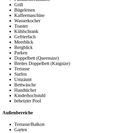
Grill
Bügeleisen
Kaffeemaschine
Wasserkocher
Toaster
Kühlschrank
Gefrierfach
Meerblick
Bergblick
Parken
Doppelbett (Queensize)
Breites Doppelbett (Kingsize)
Terrasse
Surfen
Umzäunt
Bettwäsche
Handtücher
Kinderhochstuhl
beheizter Pool
Außenbereiche
Terrasse/Balkon
Garten