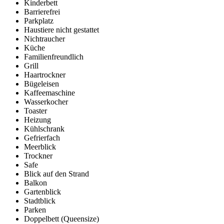
Kinderbett
Barrierefrei
Parkplatz
Haustiere nicht gestattet
Nichtraucher
Küche
Familienfreundlich
Grill
Haartrockner
Bügeleisen
Kaffeemaschine
Wasserkocher
Toaster
Heizung
Kühlschrank
Gefrierfach
Meerblick
Trockner
Safe
Blick auf den Strand
Balkon
Gartenblick
Stadtblick
Parken
Doppelbett (Queensize)