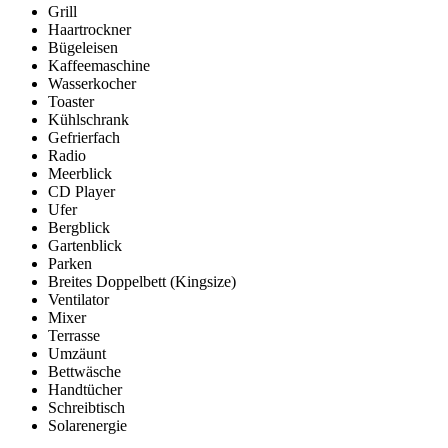
Grill
Haartrockner
Bügeleisen
Kaffeemaschine
Wasserkocher
Toaster
Kühlschrank
Gefrierfach
Radio
Meerblick
CD Player
Ufer
Bergblick
Gartenblick
Parken
Breites Doppelbett (Kingsize)
Ventilator
Mixer
Terrasse
Umzäunt
Bettwäsche
Handtücher
Schreibtisch
Solarenergie