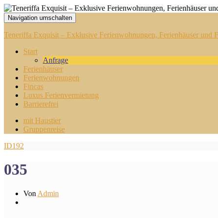
Navigation umschalten
Teneriffa Exquisit – Exklusive Ferienwohnungen, Ferienhäuser und Fi
Start
Anfrage
Ferienhäuser
Ferienwohnungen
Fincas
Luxus Ferienvermietung
Barrierefrei
mit Haustier
Gruppenreise
ID192
035
Von
Admin