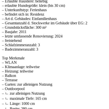
– Erlaubte Haustiere: beliebig
– erlaubte Hundegröße: klein (bis 30 cm)
– Unterkunftstyp: Ferienhaus
– befindet sich in: Residenz
– Art d. Gebäudes: Einfamilienhaus
– Gesamtanzahl d. Stockwerke im Gebäude über EG: 2
– Grundstücksfläche: 300 m²
– Baujahr: 2011
– letzte umfassende Renovierung: 2024
– freistehend
– Schlafzimmeranzahl: 3
– Badezimmeranzahl: 3
Top Merkmale
– WLAN
– Klimaanlage: teilweise
– Heizung: teilweise
– Balkon
– Terrasse
– Garten: zur alleinigen Nutzung
– Outdoorpool
– ㄴ zur alleinigen Nutzung
– ㄴ maximale Tiefe: 165 cm
– ㄴ Länge: 1000 cm
– ㄴ Breite: 280 cm