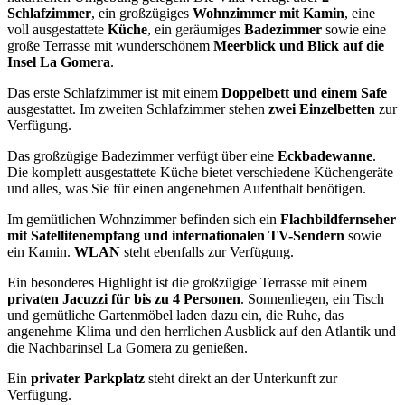
Schlafzimmer
, ein großzügiges
Wohnzimmer mit Kamin
, eine
voll ausgestattete
Küche
, ein geräumiges
Badezimmer
sowie eine
große Terrasse mit wunderschönem
Meerblick und Blick auf die
Insel La Gomera
.
Das erste Schlafzimmer ist mit einem
Doppelbett und einem Safe
ausgestattet. Im zweiten Schlafzimmer stehen
zwei Einzelbetten
zur
Verfügung.
Das großzügige Badezimmer verfügt über eine
Eckbadewanne
.
Die komplett ausgestattete Küche bietet verschiedene Küchengeräte
und alles, was Sie für einen angenehmen Aufenthalt benötigen.
Im gemütlichen Wohnzimmer befinden sich ein
Flachbildfernseher
mit Satellitenempfang und internationalen TV-Sendern
sowie
ein Kamin.
WLAN
steht ebenfalls zur Verfügung.
Ein besonderes Highlight ist die großzügige Terrasse mit einem
privaten Jacuzzi für bis zu 4 Personen
. Sonnenliegen, ein Tisch
und gemütliche Gartenmöbel laden dazu ein, die Ruhe, das
angenehme Klima und den herrlichen Ausblick auf den Atlantik und
die Nachbarinsel La Gomera zu genießen.
Ein
privater Parkplatz
steht direkt an der Unterkunft zur
Verfügung.