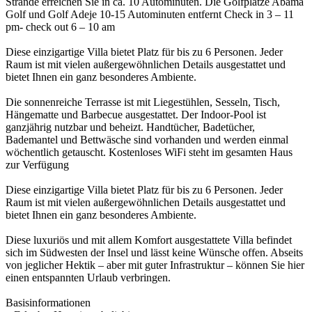
Strände erreichen Sie in ca. 10 Autominuten. Die Golfplätze Abama
Golf und Golf Adeje 10-15 Autominuten entfernt Check in 3 – 11
pm- check out 6 – 10 am
Diese einzigartige Villa bietet Platz für bis zu 6 Personen. Jeder
Raum ist mit vielen außergewöhnlichen Details ausgestattet und
bietet Ihnen ein ganz besonderes Ambiente.
Die sonnenreiche Terrasse ist mit Liegestühlen, Sesseln, Tisch,
Hängematte und Barbecue ausgestattet. Der Indoor-Pool ist
ganzjährig nutzbar und beheizt. Handtücher, Badetücher,
Bademantel und Bettwäsche sind vorhanden und werden einmal
wöchentlich getauscht. Kostenloses WiFi steht im gesamten Haus
zur Verfügung
Diese einzigartige Villa bietet Platz für bis zu 6 Personen. Jeder
Raum ist mit vielen außergewöhnlichen Details ausgestattet und
bietet Ihnen ein ganz besonderes Ambiente.
Diese luxuriös und mit allem Komfort ausgestattete Villa befindet
sich im Südwesten der Insel und lässt keine Wünsche offen. Abseits
von jeglicher Hektik – aber mit guter Infrastruktur – können Sie hier
einen entspannten Urlaub verbringen.
Basisinformationen