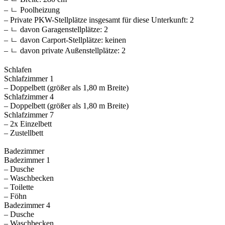
– ㄴ Poolheizung
– Private PKW-Stellplätze insgesamt für diese Unterkunft: 2
– ㄴ davon Garagenstellplätze: 2
– ㄴ davon Carport-Stellplätze: keinen
– ㄴ davon private Außen­stellplätze: 2
Schlafen
Schlafzimmer 1
– Doppelbett (größer als 1,80 m Breite)
Schlafzimmer 4
– Doppelbett (größer als 1,80 m Breite)
Schlafzimmer 7
– 2x Einzelbett
– Zustellbett
Badezimmer
Badezimmer 1
– Dusche
– Waschbecken
– Toilette
– Föhn
Badezimmer 4
– Dusche
– Waschbecken