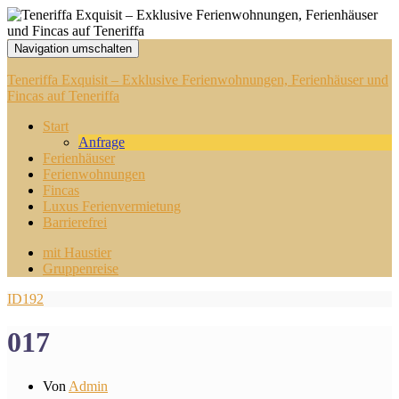
Navigation umschalten
Teneriffa Exquisit – Exklusive Ferienwohnungen, Ferienhäuser und
Fincas auf Teneriffa
Start
Anfrage
Ferienhäuser
Ferienwohnungen
Fincas
Luxus Ferienvermietung
Barrierefrei
mit Haustier
Gruppenreise
ID192
017
Von
Admin