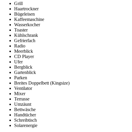
Grill
Haartrockner
Bügeleisen
Kaffeemaschine
Wasserkocher
Toaster
Kühlschrank
Gefrierfach
Radio
Meerblick
CD Player
Ufer
Bergblick
Gartenblick
Parken
Breites Doppelbett (Kingsize)
Ventilator
Mixer
Terrasse
Umzäunt
Bettwäsche
Handtücher
Schreibtisch
Solarenergie