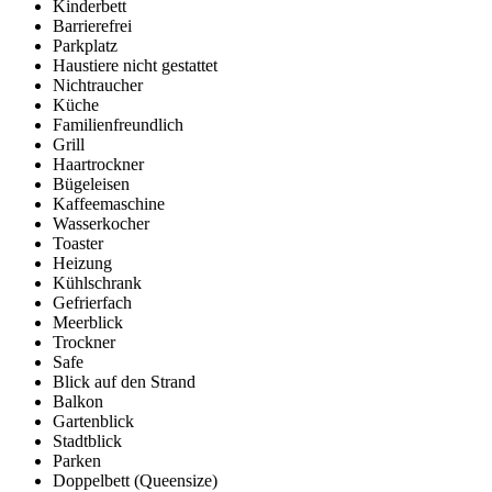
Kinderbett
Barrierefrei
Parkplatz
Haustiere nicht gestattet
Nichtraucher
Küche
Familienfreundlich
Grill
Haartrockner
Bügeleisen
Kaffeemaschine
Wasserkocher
Toaster
Heizung
Kühlschrank
Gefrierfach
Meerblick
Trockner
Safe
Blick auf den Strand
Balkon
Gartenblick
Stadtblick
Parken
Doppelbett (Queensize)