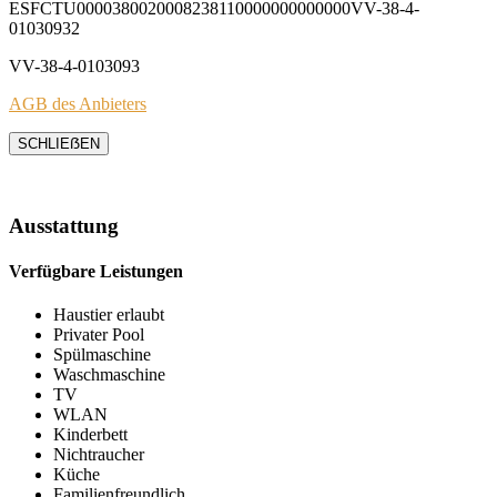
ESFCTU0000380020008238110000000000000VV-38-4-
01030932
VV-38-4-0103093
AGB des Anbieters
SCHLIEẞEN
Ausstattung
Verfügbare Leistungen
Haustier erlaubt
Privater Pool
Spülmaschine
Waschmaschine
TV
WLAN
Kinderbett
Nichtraucher
Küche
Familienfreundlich