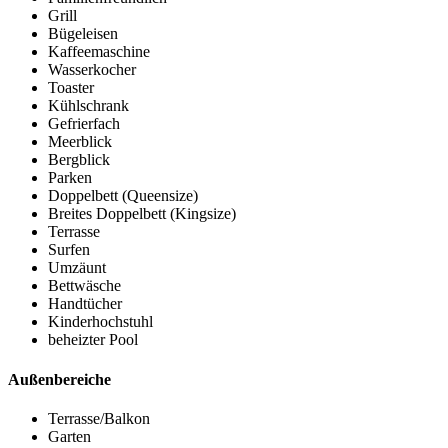
Grill
Bügeleisen
Kaffeemaschine
Wasserkocher
Toaster
Kühlschrank
Gefrierfach
Meerblick
Bergblick
Parken
Doppelbett (Queensize)
Breites Doppelbett (Kingsize)
Terrasse
Surfen
Umzäunt
Bettwäsche
Handtücher
Kinderhochstuhl
beheizter Pool
Außenbereiche
Terrasse/Balkon
Garten