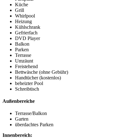
Küche
Grill
Whirlpool
Heizung
Kühlschrank
Gefrierfach
DVD Player
Balkon
Parken
Terrasse
Umzäunt
Freistehend
Bettwäsche (ohne Gebühr)
Handtücher (kostenlos)
beheizter Pool
Schreibtisch
Außenbereiche
Terrasse/Balkon
Garten
überdachtes Parken
Innenbereich: