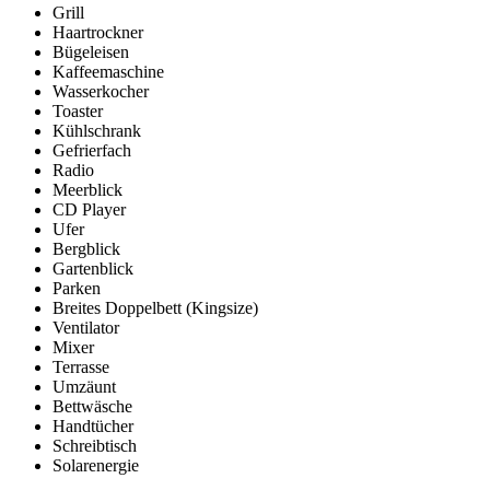
Grill
Haartrockner
Bügeleisen
Kaffeemaschine
Wasserkocher
Toaster
Kühlschrank
Gefrierfach
Radio
Meerblick
CD Player
Ufer
Bergblick
Gartenblick
Parken
Breites Doppelbett (Kingsize)
Ventilator
Mixer
Terrasse
Umzäunt
Bettwäsche
Handtücher
Schreibtisch
Solarenergie