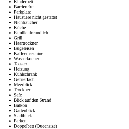
Kinderbett
Barrierefrei
Parkplatz
Haustiere nicht gestattet
Nichtraucher
Küche
Familienfreundlich
Grill
Haartrockner
Bügeleisen
Kaffeemaschine
Wasserkocher
Toaster
Heizung
Kühlschrank
Gefrierfach
Meerblick
Trockner
Safe
Blick auf den Strand
Balkon
Gartenblick
Stadtblick
Parken
Doppelbett (Queensize)