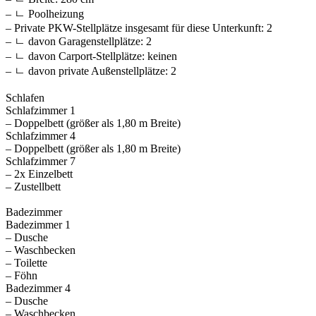
– ㄴ Poolheizung
– Private PKW-Stellplätze insgesamt für diese Unterkunft: 2
– ㄴ davon Garagenstellplätze: 2
– ㄴ davon Carport-Stellplätze: keinen
– ㄴ davon private Außen­stellplätze: 2
Schlafen
Schlafzimmer 1
– Doppelbett (größer als 1,80 m Breite)
Schlafzimmer 4
– Doppelbett (größer als 1,80 m Breite)
Schlafzimmer 7
– 2x Einzelbett
– Zustellbett
Badezimmer
Badezimmer 1
– Dusche
– Waschbecken
– Toilette
– Föhn
Badezimmer 4
– Dusche
– Waschbecken