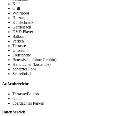
Küche
Grill
Whirlpool
Heizung
Kühlschrank
Gefrierfach
DVD Player
Balkon
Parken
Terrasse
Umzäunt
Freistehend
Bettwäsche (ohne Gebühr)
Handtücher (kostenlos)
beheizter Pool
Schreibtisch
Außenbereiche
Terrasse/Balkon
Garten
überdachtes Parken
Innenbereich: