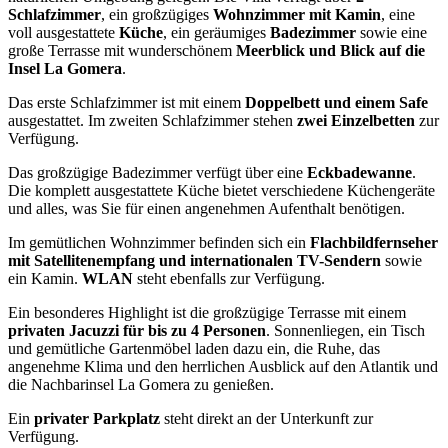
Schlafzimmer
, ein großzügiges
Wohnzimmer mit Kamin
, eine
voll ausgestattete
Küche
, ein geräumiges
Badezimmer
sowie eine
große Terrasse mit wunderschönem
Meerblick und Blick auf die
Insel La Gomera
.
Das erste Schlafzimmer ist mit einem
Doppelbett und einem Safe
ausgestattet. Im zweiten Schlafzimmer stehen
zwei Einzelbetten
zur
Verfügung.
Das großzügige Badezimmer verfügt über eine
Eckbadewanne
.
Die komplett ausgestattete Küche bietet verschiedene Küchengeräte
und alles, was Sie für einen angenehmen Aufenthalt benötigen.
Im gemütlichen Wohnzimmer befinden sich ein
Flachbildfernseher
mit Satellitenempfang und internationalen TV-Sendern
sowie
ein Kamin.
WLAN
steht ebenfalls zur Verfügung.
Ein besonderes Highlight ist die großzügige Terrasse mit einem
privaten Jacuzzi für bis zu 4 Personen
. Sonnenliegen, ein Tisch
und gemütliche Gartenmöbel laden dazu ein, die Ruhe, das
angenehme Klima und den herrlichen Ausblick auf den Atlantik und
die Nachbarinsel La Gomera zu genießen.
Ein
privater Parkplatz
steht direkt an der Unterkunft zur
Verfügung.