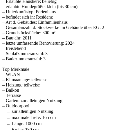
– Erlaubte Haustiere: beliebig
– erlaubte Hundegröße: klein (bis 30 cm)
– Unterkunftstyp: Ferienhaus
– befindet sich in: Residenz
– Art d. Gebäudes: Einfamilienhaus
– Gesamtanzahl d. Stockwerke im Gebäude über EG: 2
– Grundstücksfläche: 300 m²
– Baujahr: 2011
– letzte umfassende Renovierung: 2024
– freistehend
– Schlafzimmeranzahl: 3
– Badezimmeranzahl: 3
Top Merkmale
– WLAN
– Klimaanlage: teilweise
– Heizung: teilweise
– Balkon
– Terrasse
– Garten: zur alleinigen Nutzung
– Outdoorpool
– ㄴ zur alleinigen Nutzung
– ㄴ maximale Tiefe: 165 cm
– ㄴ Länge: 1000 cm
– ㄴ Breite: 280 cm