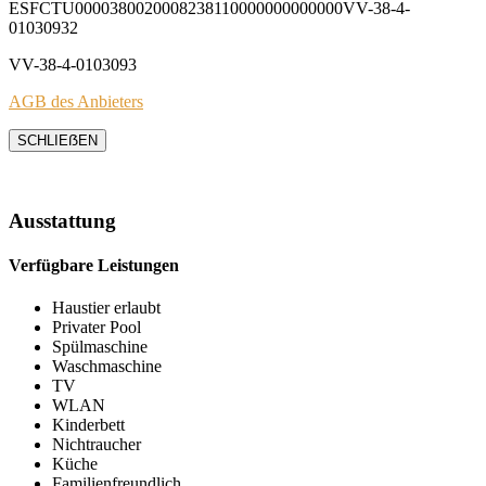
ESFCTU0000380020008238110000000000000VV-38-4-
01030932
VV-38-4-0103093
AGB des Anbieters
SCHLIEẞEN
Ausstattung
Verfügbare Leistungen
Haustier erlaubt
Privater Pool
Spülmaschine
Waschmaschine
TV
WLAN
Kinderbett
Nichtraucher
Küche
Familienfreundlich