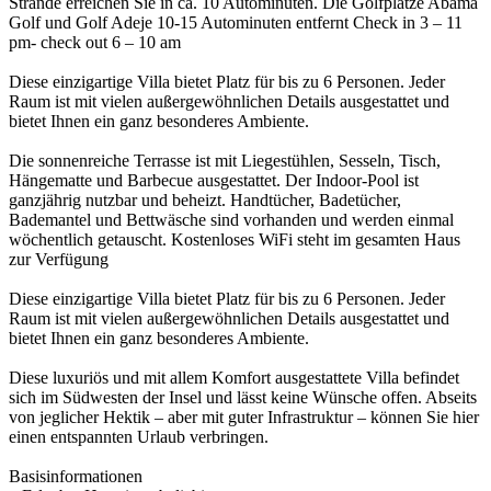
Strände erreichen Sie in ca. 10 Autominuten. Die Golfplätze Abama
Golf und Golf Adeje 10-15 Autominuten entfernt Check in 3 – 11
pm- check out 6 – 10 am
Diese einzigartige Villa bietet Platz für bis zu 6 Personen. Jeder
Raum ist mit vielen außergewöhnlichen Details ausgestattet und
bietet Ihnen ein ganz besonderes Ambiente.
Die sonnenreiche Terrasse ist mit Liegestühlen, Sesseln, Tisch,
Hängematte und Barbecue ausgestattet. Der Indoor-Pool ist
ganzjährig nutzbar und beheizt. Handtücher, Badetücher,
Bademantel und Bettwäsche sind vorhanden und werden einmal
wöchentlich getauscht. Kostenloses WiFi steht im gesamten Haus
zur Verfügung
Diese einzigartige Villa bietet Platz für bis zu 6 Personen. Jeder
Raum ist mit vielen außergewöhnlichen Details ausgestattet und
bietet Ihnen ein ganz besonderes Ambiente.
Diese luxuriös und mit allem Komfort ausgestattete Villa befindet
sich im Südwesten der Insel und lässt keine Wünsche offen. Abseits
von jeglicher Hektik – aber mit guter Infrastruktur – können Sie hier
einen entspannten Urlaub verbringen.
Basisinformationen