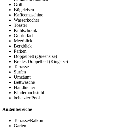
Grill
Bügeleisen
Kaffeemaschine
Wasserkocher
Toaster
Kühlschrank
Gefrierfach
Meerblick
Bergblick
Parken
Doppelbett (Queensize)
Breites Doppelbett (Kingsize)
Terrasse
Surfen
Umzäunt
Bettwäsche
Handtücher
Kinderhochstuhl
beheizter Pool
Außenbereiche
Terrasse/Balkon
Garten