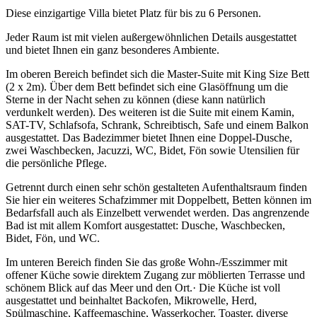
Diese einzigartige Villa bietet Platz für bis zu 6 Personen.
Jeder Raum ist mit vielen außergewöhnlichen Details ausgestattet
und bietet Ihnen ein ganz besonderes Ambiente.
Im oberen Bereich befindet sich die Master-Suite mit King Size Bett
(2 x 2m). Über dem Bett befindet sich eine Glasöffnung um die
Sterne in der Nacht sehen zu können (diese kann natürlich
verdunkelt werden). Des weiteren ist die Suite mit einem Kamin,
SAT-TV, Schlafsofa, Schrank, Schreibtisch, Safe und einem Balkon
ausgestattet. Das Badezimmer bietet Ihnen eine Doppel-Dusche,
zwei Waschbecken, Jacuzzi, WC, Bidet, Fön sowie Utensilien für
die persönliche Pflege.
Getrennt durch einen sehr schön gestalteten Aufenthaltsraum finden
Sie hier ein weiteres Schafzimmer mit Doppelbett, Betten können im
Bedarfsfall auch als Einzelbett verwendet werden. Das angrenzende
Bad ist mit allem Komfort ausgestattet: Dusche, Waschbecken,
Bidet, Fön, und WC.
Im unteren Bereich finden Sie das große Wohn-/Esszimmer mit
offener Küche sowie direktem Zugang zur möblierten Terrasse und
schönem Blick auf das Meer und den Ort.· Die Küche ist voll
ausgestattet und beinhaltet Backofen, Mikrowelle, Herd,
Spülmaschine, Kaffeemaschine, Wasserkocher, Toaster, diverse