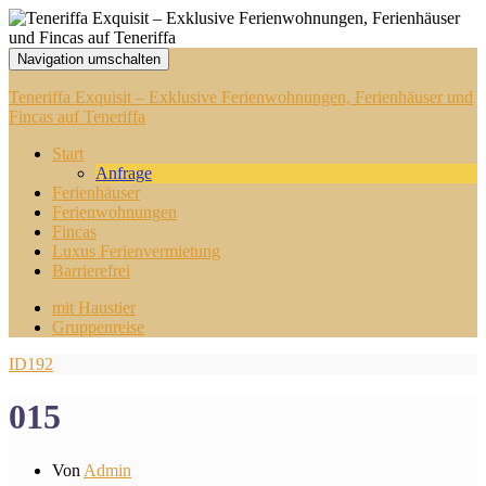
Navigation umschalten
Teneriffa Exquisit – Exklusive Ferienwohnungen, Ferienhäuser und
Fincas auf Teneriffa
Start
Anfrage
Ferienhäuser
Ferienwohnungen
Fincas
Luxus Ferienvermietung
Barrierefrei
mit Haustier
Gruppenreise
ID192
015
Von
Admin