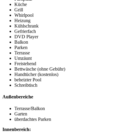
Küche
Grill
Whirlpool
Heizung
Kühlschrank
Gefrierfach
DVD Player
Balkon
Parken
Terrasse
Umzäunt
Freistehend
Bettwäsche (ohne Gebühr)
Handtücher (kostenlos)
beheizter Pool
Schreibtisch
Außenbereiche
Terrasse/Balkon
Garten
überdachtes Parken
Innenbereich: