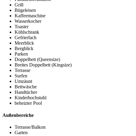
Grill
Bügeleisen
Kaffeemaschine
Wasserkocher
Toaster
Kühlschrank
Gefrierfach
Meerblick
Bergblick
Parken
Doppelbett (Queensize)
Breites Doppelbett (Kingsize)
Terrasse
Surfen
Umzäunt
Bettwäsche
Handtücher
Kinderhochstuhl
beheizter Pool
Außenbereiche
Terrasse/Balkon
Garten