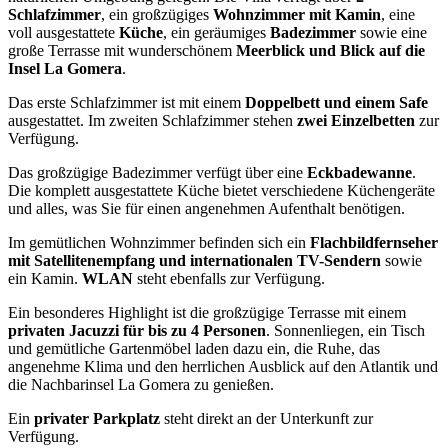
Schlafzimmer
, ein großzügiges
Wohnzimmer mit Kamin
, eine
voll ausgestattete
Küche
, ein geräumiges
Badezimmer
sowie eine
große Terrasse mit wunderschönem
Meerblick und Blick auf die
Insel La Gomera
.
Das erste Schlafzimmer ist mit einem
Doppelbett und einem Safe
ausgestattet. Im zweiten Schlafzimmer stehen
zwei Einzelbetten
zur
Verfügung.
Das großzügige Badezimmer verfügt über eine
Eckbadewanne
.
Die komplett ausgestattete Küche bietet verschiedene Küchengeräte
und alles, was Sie für einen angenehmen Aufenthalt benötigen.
Im gemütlichen Wohnzimmer befinden sich ein
Flachbildfernseher
mit Satellitenempfang und internationalen TV-Sendern
sowie
ein Kamin.
WLAN
steht ebenfalls zur Verfügung.
Ein besonderes Highlight ist die großzügige Terrasse mit einem
privaten Jacuzzi für bis zu 4 Personen
. Sonnenliegen, ein Tisch
und gemütliche Gartenmöbel laden dazu ein, die Ruhe, das
angenehme Klima und den herrlichen Ausblick auf den Atlantik und
die Nachbarinsel La Gomera zu genießen.
Ein
privater Parkplatz
steht direkt an der Unterkunft zur
Verfügung.