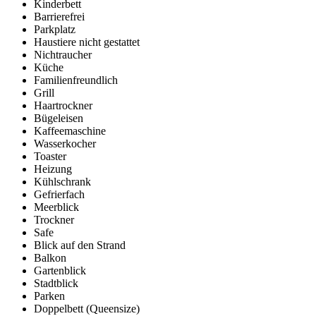
Kinderbett
Barrierefrei
Parkplatz
Haustiere nicht gestattet
Nichtraucher
Küche
Familienfreundlich
Grill
Haartrockner
Bügeleisen
Kaffeemaschine
Wasserkocher
Toaster
Heizung
Kühlschrank
Gefrierfach
Meerblick
Trockner
Safe
Blick auf den Strand
Balkon
Gartenblick
Stadtblick
Parken
Doppelbett (Queensize)