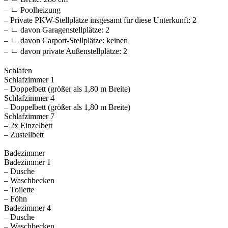
– ㄴ Poolheizung
– Private PKW-Stellplätze insgesamt für diese Unterkunft: 2
– ㄴ davon Garagenstellplätze: 2
– ㄴ davon Carport-Stellplätze: keinen
– ㄴ davon private Außen­stellplätze: 2
Schlafen
Schlafzimmer 1
– Doppelbett (größer als 1,80 m Breite)
Schlafzimmer 4
– Doppelbett (größer als 1,80 m Breite)
Schlafzimmer 7
– 2x Einzelbett
– Zustellbett
Badezimmer
Badezimmer 1
– Dusche
– Waschbecken
– Toilette
– Föhn
Badezimmer 4
– Dusche
– Waschbecken