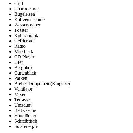
Grill
Haartrockner
Bügeleisen
Kaffeemaschine
Wasserkocher
Toaster
Kühlschrank
Gefrierfach
Radio
Meerblick
CD Player
Ufer
Bergblick
Gartenblick
Parken
Breites Doppelbett (Kingsize)
Ventilator
Mixer
Terrasse
Umzäunt
Bettwäsche
Handtücher
Schreibtisch
Solarenergie