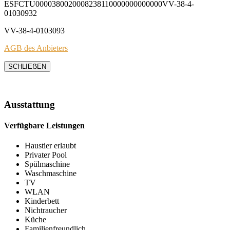
ESFCTU0000380020008238110000000000000VV-38-4-
01030932
VV-38-4-0103093
AGB des Anbieters
SCHLIEẞEN
Ausstattung
Verfügbare Leistungen
Haustier erlaubt
Privater Pool
Spülmaschine
Waschmaschine
TV
WLAN
Kinderbett
Nichtraucher
Küche
Familienfreundlich