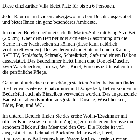
Diese einzigartige Villa bietet Platz für bis zu 6 Personen.
Jeder Raum ist mit vielen außergewöhnlichen Details ausgestattet
und bietet Ihnen ein ganz besonderes Ambiente.
Im oberen Bereich befindet sich die Master-Suite mit King Size Bett
(2 x 2m). Über dem Bett befindet sich eine Glasöffnung um die
Sterne in der Nacht sehen zu können (diese kann natürlich
verdunkelt werden). Des weiteren ist die Suite mit einem Kamin,
SAT-TV, Schlafsofa, Schrank, Schreibtisch, Safe und einem Balkon
ausgestattet. Das Badezimmer bietet Ihnen eine Doppel-Dusche,
zwei Waschbecken, Jacuzzi, WC, Bidet, Fön sowie Utensilien für
die persönliche Pflege.
Getrennt durch einen sehr schön gestalteten Aufenthaltsraum finden
Sie hier ein weiteres Schafzimmer mit Doppelbett, Betten können im
Bedarfsfall auch als Einzelbett verwendet werden. Das angrenzende
Bad ist mit allem Komfort ausgestattet: Dusche, Waschbecken,
Bidet, Fön, und WC.
Im unteren Bereich finden Sie das große Wohn-/Esszimmer mit
offener Küche sowie direktem Zugang zur möblierten Terrasse und
schönem Blick auf das Meer und den Ort.· Die Küche ist voll
ausgestattet und beinhaltet Backofen, Mikrowelle, Herd,
Spülmaschine, Kaffeemaschine, Wasserkocher, Toaster, diverse