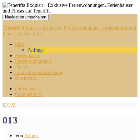
Navigation umschalten
Teneriffa Exquisit – Exklusive Ferienwohnungen, Ferienhäuser und
Fincas auf Teneriffa
Start
Anfrage
Ferienhäuser
Ferienwohnungen
Fincas
Luxus Ferienvermietung
Barrierefrei
mit Haustier
Gruppenreise
ID192
013
Von
Admin