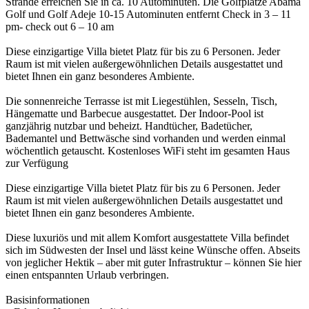
Strände erreichen Sie in ca. 10 Autominuten. Die Golfplätze Abama
Golf und Golf Adeje 10-15 Autominuten entfernt Check in 3 – 11
pm- check out 6 – 10 am
Diese einzigartige Villa bietet Platz für bis zu 6 Personen. Jeder
Raum ist mit vielen außergewöhnlichen Details ausgestattet und
bietet Ihnen ein ganz besonderes Ambiente.
Die sonnenreiche Terrasse ist mit Liegestühlen, Sesseln, Tisch,
Hängematte und Barbecue ausgestattet. Der Indoor-Pool ist
ganzjährig nutzbar und beheizt. Handtücher, Badetücher,
Bademantel und Bettwäsche sind vorhanden und werden einmal
wöchentlich getauscht. Kostenloses WiFi steht im gesamten Haus
zur Verfügung
Diese einzigartige Villa bietet Platz für bis zu 6 Personen. Jeder
Raum ist mit vielen außergewöhnlichen Details ausgestattet und
bietet Ihnen ein ganz besonderes Ambiente.
Diese luxuriös und mit allem Komfort ausgestattete Villa befindet
sich im Südwesten der Insel und lässt keine Wünsche offen. Abseits
von jeglicher Hektik – aber mit guter Infrastruktur – können Sie hier
einen entspannten Urlaub verbringen.
Basisinformationen