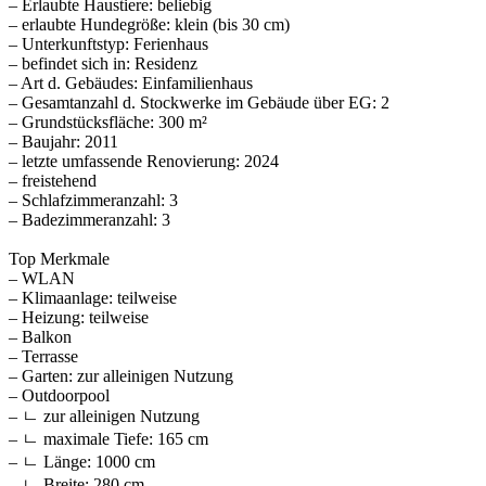
– Erlaubte Haustiere: beliebig
– erlaubte Hundegröße: klein (bis 30 cm)
– Unterkunftstyp: Ferienhaus
– befindet sich in: Residenz
– Art d. Gebäudes: Einfamilienhaus
– Gesamtanzahl d. Stockwerke im Gebäude über EG: 2
– Grundstücksfläche: 300 m²
– Baujahr: 2011
– letzte umfassende Renovierung: 2024
– freistehend
– Schlafzimmeranzahl: 3
– Badezimmeranzahl: 3
Top Merkmale
– WLAN
– Klimaanlage: teilweise
– Heizung: teilweise
– Balkon
– Terrasse
– Garten: zur alleinigen Nutzung
– Outdoorpool
– ㄴ zur alleinigen Nutzung
– ㄴ maximale Tiefe: 165 cm
– ㄴ Länge: 1000 cm
– ㄴ Breite: 280 cm