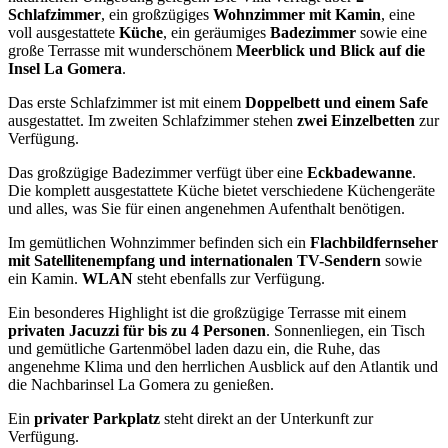
Schlafzimmer
, ein großzügiges
Wohnzimmer mit Kamin
, eine
voll ausgestattete
Küche
, ein geräumiges
Badezimmer
sowie eine
große Terrasse mit wunderschönem
Meerblick und Blick auf die
Insel La Gomera
.
Das erste Schlafzimmer ist mit einem
Doppelbett und einem Safe
ausgestattet. Im zweiten Schlafzimmer stehen
zwei Einzelbetten
zur
Verfügung.
Das großzügige Badezimmer verfügt über eine
Eckbadewanne
.
Die komplett ausgestattete Küche bietet verschiedene Küchengeräte
und alles, was Sie für einen angenehmen Aufenthalt benötigen.
Im gemütlichen Wohnzimmer befinden sich ein
Flachbildfernseher
mit Satellitenempfang und internationalen TV-Sendern
sowie
ein Kamin.
WLAN
steht ebenfalls zur Verfügung.
Ein besonderes Highlight ist die großzügige Terrasse mit einem
privaten Jacuzzi für bis zu 4 Personen
. Sonnenliegen, ein Tisch
und gemütliche Gartenmöbel laden dazu ein, die Ruhe, das
angenehme Klima und den herrlichen Ausblick auf den Atlantik und
die Nachbarinsel La Gomera zu genießen.
Ein
privater Parkplatz
steht direkt an der Unterkunft zur
Verfügung.