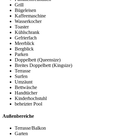
Grill
Bügeleisen
Kaffeemaschine
Wasserkocher
Toaster
Kühlschrank
Gefrierfach
Meerblick
Bergblick
Parken
Doppelbett (Queensize)
Breites Doppelbett (Kingsize)
Terrasse
Surfen
Umzäunt
Bettwäsche
Handtücher
Kinderhochstuhl
beheizter Pool
Außenbereiche
Terrasse/Balkon
Garten