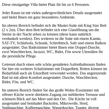
Diese einzigartige Villa bietet Platz für bis zu 6 Personen.
Jeder Raum ist mit vielen außergewöhnlichen Details ausgestattet
und bietet Ihnen ein ganz besonderes Ambiente.
Im oberen Bereich befindet sich die Master-Suite mit King Size Bett
(2 x 2m). Über dem Bett befindet sich eine Glasöffnung um die
Sterne in der Nacht sehen zu können (diese kann natürlich
verdunkelt werden). Des weiteren ist die Suite mit einem Kamin,
SAT-TV, Schlafsofa, Schrank, Schreibtisch, Safe und einem Balkon
ausgestattet. Das Badezimmer bietet Ihnen eine Doppel-Dusche,
zwei Waschbecken, Jacuzzi, WC, Bidet, Fön sowie Utensilien für
die persönliche Pflege.
Getrennt durch einen sehr schön gestalteten Aufenthaltsraum finden
Sie hier ein weiteres Schafzimmer mit Doppelbett, Betten können im
Bedarfsfall auch als Einzelbett verwendet werden. Das angrenzende
Bad ist mit allem Komfort ausgestattet: Dusche, Waschbecken,
Bidet, Fön, und WC.
Im unteren Bereich finden Sie das große Wohn-/Esszimmer mit
offener Küche sowie direktem Zugang zur möblierten Terrasse und
schönem Blick auf das Meer und den Ort.· Die Küche ist voll
ausgestattet und beinhaltet Backofen, Mikrowelle, Herd,
Spülmaschine, Kaffeemaschine, Wasserkocher, Toaster, diverse