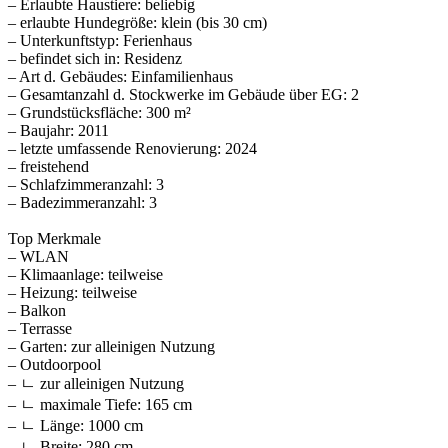
– Erlaubte Haustiere: beliebig
– erlaubte Hundegröße: klein (bis 30 cm)
– Unterkunftstyp: Ferienhaus
– befindet sich in: Residenz
– Art d. Gebäudes: Einfamilienhaus
– Gesamtanzahl d. Stockwerke im Gebäude über EG: 2
– Grundstücksfläche: 300 m²
– Baujahr: 2011
– letzte umfassende Renovierung: 2024
– freistehend
– Schlafzimmeranzahl: 3
– Badezimmeranzahl: 3
Top Merkmale
– WLAN
– Klimaanlage: teilweise
– Heizung: teilweise
– Balkon
– Terrasse
– Garten: zur alleinigen Nutzung
– Outdoorpool
– ㄴ zur alleinigen Nutzung
– ㄴ maximale Tiefe: 165 cm
– ㄴ Länge: 1000 cm
– ㄴ Breite: 280 cm