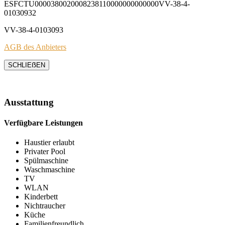
ESFCTU0000380020008238110000000000000VV-38-4-
01030932
VV-38-4-0103093
AGB des Anbieters
SCHLIEẞEN
Ausstattung
Verfügbare Leistungen
Haustier erlaubt
Privater Pool
Spülmaschine
Waschmaschine
TV
WLAN
Kinderbett
Nichtraucher
Küche
Familienfreundlich