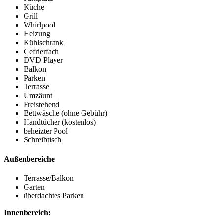
Küche
Grill
Whirlpool
Heizung
Kühlschrank
Gefrierfach
DVD Player
Balkon
Parken
Terrasse
Umzäunt
Freistehend
Bettwäsche (ohne Gebühr)
Handtücher (kostenlos)
beheizter Pool
Schreibtisch
Außenbereiche
Terrasse/Balkon
Garten
überdachtes Parken
Innenbereich: