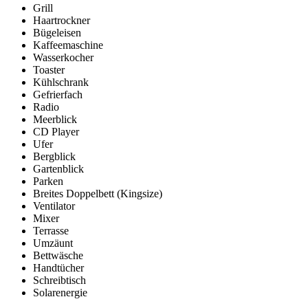
Grill
Haartrockner
Bügeleisen
Kaffeemaschine
Wasserkocher
Toaster
Kühlschrank
Gefrierfach
Radio
Meerblick
CD Player
Ufer
Bergblick
Gartenblick
Parken
Breites Doppelbett (Kingsize)
Ventilator
Mixer
Terrasse
Umzäunt
Bettwäsche
Handtücher
Schreibtisch
Solarenergie