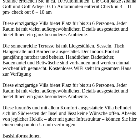
Strände erreichen Sie in ca. 10 Autominuten. Die Golfplätze Abama
Golf und Golf Adeje 10-15 Autominuten entfernt Check in 3 – 11
pm- check out 6 – 10 am
Diese einzigartige Villa bietet Platz für bis zu 6 Personen. Jeder
Raum ist mit vielen außergewöhnlichen Details ausgestattet und
bietet Ihnen ein ganz besonderes Ambiente.
Die sonnenreiche Terrasse ist mit Liegestühlen, Sesseln, Tisch,
Hängematte und Barbecue ausgestattet. Der Indoor-Pool ist
ganzjährig nutzbar und beheizt. Handtücher, Badetücher,
Bademantel und Bettwäsche sind vorhanden und werden einmal
wöchentlich getauscht. Kostenloses WiFi steht im gesamten Haus
zur Verfügung
Diese einzigartige Villa bietet Platz für bis zu 6 Personen. Jeder
Raum ist mit vielen außergewöhnlichen Details ausgestattet und
bietet Ihnen ein ganz besonderes Ambiente.
Diese luxuriös und mit allem Komfort ausgestattete Villa befindet
sich im Südwesten der Insel und lässt keine Wünsche offen. Abseits
von jeglicher Hektik – aber mit guter Infrastruktur – können Sie hier
einen entspannten Urlaub verbringen.
Basisinformationen