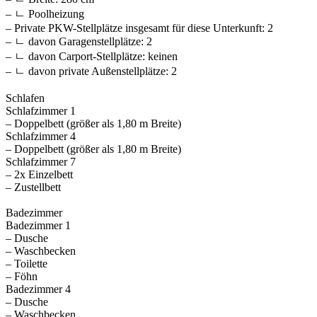
– ㄴ Poolheizung
– Private PKW-Stellplätze insgesamt für diese Unterkunft: 2
– ㄴ davon Garagenstellplätze: 2
– ㄴ davon Carport-Stellplätze: keinen
– ㄴ davon private Außen­stellplätze: 2
Schlafen
Schlafzimmer 1
– Doppelbett (größer als 1,80 m Breite)
Schlafzimmer 4
– Doppelbett (größer als 1,80 m Breite)
Schlafzimmer 7
– 2x Einzelbett
– Zustellbett
Badezimmer
Badezimmer 1
– Dusche
– Waschbecken
– Toilette
– Föhn
Badezimmer 4
– Dusche
– Waschbecken