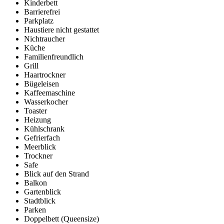
Kinderbett
Barrierefrei
Parkplatz
Haustiere nicht gestattet
Nichtraucher
Küche
Familienfreundlich
Grill
Haartrockner
Bügeleisen
Kaffeemaschine
Wasserkocher
Toaster
Heizung
Kühlschrank
Gefrierfach
Meerblick
Trockner
Safe
Blick auf den Strand
Balkon
Gartenblick
Stadtblick
Parken
Doppelbett (Queensize)