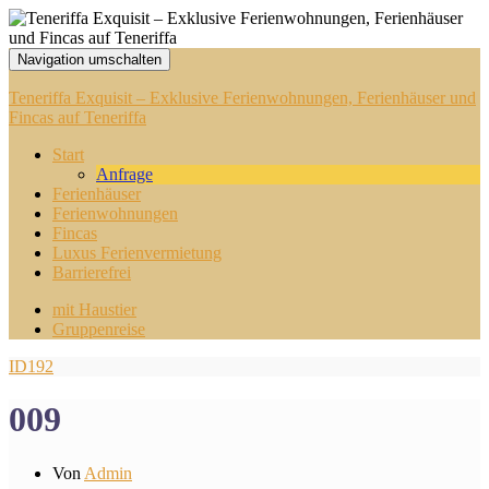
Navigation umschalten
Teneriffa Exquisit – Exklusive Ferienwohnungen, Ferienhäuser und
Fincas auf Teneriffa
Start
Anfrage
Ferienhäuser
Ferienwohnungen
Fincas
Luxus Ferienvermietung
Barrierefrei
mit Haustier
Gruppenreise
ID192
009
Von
Admin