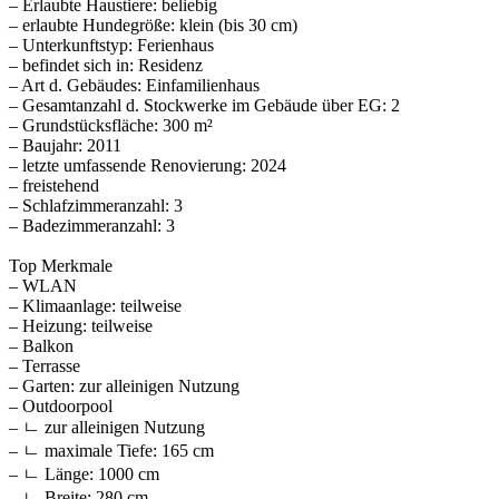
– Erlaubte Haustiere: beliebig
– erlaubte Hundegröße: klein (bis 30 cm)
– Unterkunftstyp: Ferienhaus
– befindet sich in: Residenz
– Art d. Gebäudes: Einfamilienhaus
– Gesamtanzahl d. Stockwerke im Gebäude über EG: 2
– Grundstücksfläche: 300 m²
– Baujahr: 2011
– letzte umfassende Renovierung: 2024
– freistehend
– Schlafzimmeranzahl: 3
– Badezimmeranzahl: 3
Top Merkmale
– WLAN
– Klimaanlage: teilweise
– Heizung: teilweise
– Balkon
– Terrasse
– Garten: zur alleinigen Nutzung
– Outdoorpool
– ㄴ zur alleinigen Nutzung
– ㄴ maximale Tiefe: 165 cm
– ㄴ Länge: 1000 cm
– ㄴ Breite: 280 cm