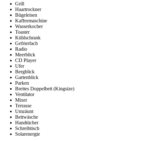
Grill
Haartrockner
Bügeleisen
Kaffeemaschine
Wasserkocher
Toaster
Kühlschrank
Gefrierfach
Radio
Meerblick
CD Player
Ufer
Bergblick
Gartenblick
Parken
Breites Doppelbett (Kingsize)
Ventilator
Mixer
Terrasse
Umzäunt
Bettwäsche
Handtücher
Schreibtisch
Solarenergie