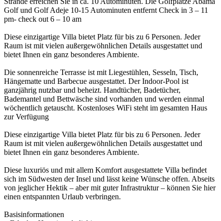
Strände erreichen Sie in ca. 10 Autominuten. Die Golfplätze Abama
Golf und Golf Adeje 10-15 Autominuten entfernt Check in 3 – 11
pm- check out 6 – 10 am
Diese einzigartige Villa bietet Platz für bis zu 6 Personen. Jeder
Raum ist mit vielen außergewöhnlichen Details ausgestattet und
bietet Ihnen ein ganz besonderes Ambiente.
Die sonnenreiche Terrasse ist mit Liegestühlen, Sesseln, Tisch,
Hängematte und Barbecue ausgestattet. Der Indoor-Pool ist
ganzjährig nutzbar und beheizt. Handtücher, Badetücher,
Bademantel und Bettwäsche sind vorhanden und werden einmal
wöchentlich getauscht. Kostenloses WiFi steht im gesamten Haus
zur Verfügung
Diese einzigartige Villa bietet Platz für bis zu 6 Personen. Jeder
Raum ist mit vielen außergewöhnlichen Details ausgestattet und
bietet Ihnen ein ganz besonderes Ambiente.
Diese luxuriös und mit allem Komfort ausgestattete Villa befindet
sich im Südwesten der Insel und lässt keine Wünsche offen. Abseits
von jeglicher Hektik – aber mit guter Infrastruktur – können Sie hier
einen entspannten Urlaub verbringen.
Basisinformationen