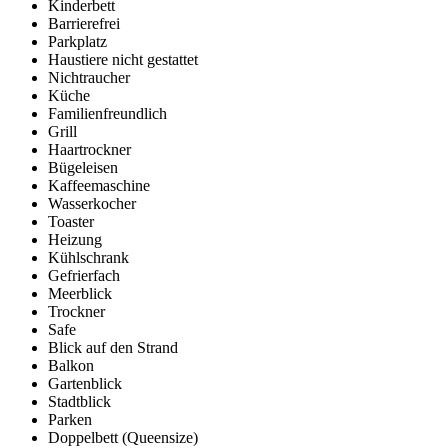
Kinderbett
Barrierefrei
Parkplatz
Haustiere nicht gestattet
Nichtraucher
Küche
Familienfreundlich
Grill
Haartrockner
Bügeleisen
Kaffeemaschine
Wasserkocher
Toaster
Heizung
Kühlschrank
Gefrierfach
Meerblick
Trockner
Safe
Blick auf den Strand
Balkon
Gartenblick
Stadtblick
Parken
Doppelbett (Queensize)