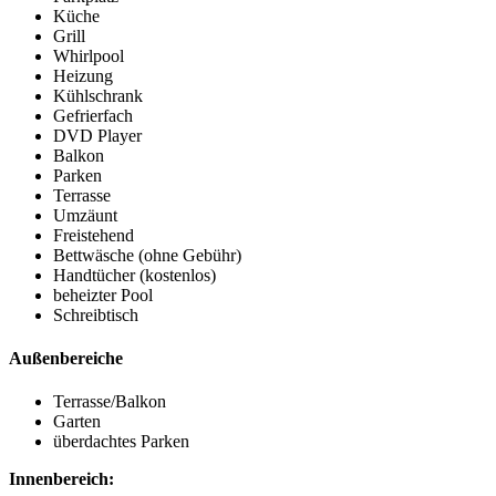
Küche
Grill
Whirlpool
Heizung
Kühlschrank
Gefrierfach
DVD Player
Balkon
Parken
Terrasse
Umzäunt
Freistehend
Bettwäsche (ohne Gebühr)
Handtücher (kostenlos)
beheizter Pool
Schreibtisch
Außenbereiche
Terrasse/Balkon
Garten
überdachtes Parken
Innenbereich: