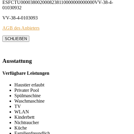
ESFCTU0000380020008238110000000000000VV-38-4-
01030932
VV-38-4-0103093
AGB des Anbieters
SCHLIEẞEN
Ausstattung
Verfügbare Leistungen
Haustier erlaubt
Privater Pool
Spülmaschine
Waschmaschine
TV
WLAN
Kinderbett
Nichtraucher
Küche
Familienfreundlich