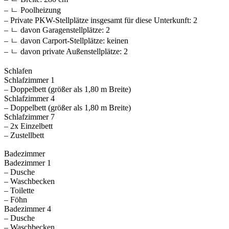
– ㄴ Poolheizung
– Private PKW-Stellplätze insgesamt für diese Unterkunft: 2
– ㄴ davon Garagenstellplätze: 2
– ㄴ davon Carport-Stellplätze: keinen
– ㄴ davon private Außen­stellplätze: 2
Schlafen
Schlafzimmer 1
– Doppelbett (größer als 1,80 m Breite)
Schlafzimmer 4
– Doppelbett (größer als 1,80 m Breite)
Schlafzimmer 7
– 2x Einzelbett
– Zustellbett
Badezimmer
Badezimmer 1
– Dusche
– Waschbecken
– Toilette
– Föhn
Badezimmer 4
– Dusche
– Waschbecken