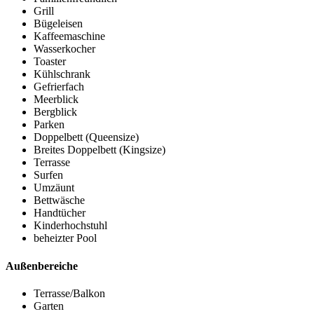
Grill
Bügeleisen
Kaffeemaschine
Wasserkocher
Toaster
Kühlschrank
Gefrierfach
Meerblick
Bergblick
Parken
Doppelbett (Queensize)
Breites Doppelbett (Kingsize)
Terrasse
Surfen
Umzäunt
Bettwäsche
Handtücher
Kinderhochstuhl
beheizter Pool
Außenbereiche
Terrasse/Balkon
Garten