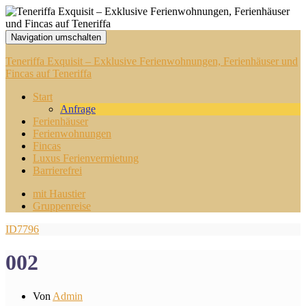
Navigation umschalten
Teneriffa Exquisit – Exklusive Ferienwohnungen, Ferienhäuser und
Fincas auf Teneriffa
Start
Anfrage
Ferienhäuser
Ferienwohnungen
Fincas
Luxus Ferienvermietung
Barrierefrei
mit Haustier
Gruppenreise
ID7796
002
Von
Admin