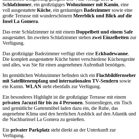
Schlafzimmer
, ein großzügiges
Wohnzimmer mit Kamin
, eine
voll ausgestattete
Küche
, ein geräumiges
Badezimmer
sowie eine
große Terrasse mit wunderschönem
Meerblick und Blick auf die
Insel La Gomera
.
Das erste Schlafzimmer ist mit einem
Doppelbett und einem Safe
ausgestattet. Im zweiten Schlafzimmer stehen
zwei Einzelbetten
zur
Verfügung.
Das großzügige Badezimmer verfügt über eine
Eckbadewanne
.
Die komplett ausgestattete Küche bietet verschiedene Küchengeräte
und alles, was Sie für einen angenehmen Aufenthalt benötigen.
Im gemütlichen Wohnzimmer befinden sich ein
Flachbildfernseher
mit Satellitenempfang und internationalen TV-Sendern
sowie
ein Kamin.
WLAN
steht ebenfalls zur Verfügung.
Ein besonderes Highlight ist die großzügige Terrasse mit einem
privaten Jacuzzi für bis zu 4 Personen
. Sonnenliegen, ein Tisch
und gemütliche Gartenmöbel laden dazu ein, die Ruhe, das
angenehme Klima und den herrlichen Ausblick auf den Atlantik und
die Nachbarinsel La Gomera zu genießen.
Ein
privater Parkplatz
steht direkt an der Unterkunft zur
Verfügung.