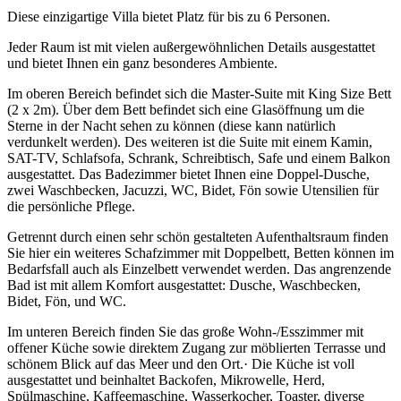
Diese einzigartige Villa bietet Platz für bis zu 6 Personen.
Jeder Raum ist mit vielen außergewöhnlichen Details ausgestattet
und bietet Ihnen ein ganz besonderes Ambiente.
Im oberen Bereich befindet sich die Master-Suite mit King Size Bett
(2 x 2m). Über dem Bett befindet sich eine Glasöffnung um die
Sterne in der Nacht sehen zu können (diese kann natürlich
verdunkelt werden). Des weiteren ist die Suite mit einem Kamin,
SAT-TV, Schlafsofa, Schrank, Schreibtisch, Safe und einem Balkon
ausgestattet. Das Badezimmer bietet Ihnen eine Doppel-Dusche,
zwei Waschbecken, Jacuzzi, WC, Bidet, Fön sowie Utensilien für
die persönliche Pflege.
Getrennt durch einen sehr schön gestalteten Aufenthaltsraum finden
Sie hier ein weiteres Schafzimmer mit Doppelbett, Betten können im
Bedarfsfall auch als Einzelbett verwendet werden. Das angrenzende
Bad ist mit allem Komfort ausgestattet: Dusche, Waschbecken,
Bidet, Fön, und WC.
Im unteren Bereich finden Sie das große Wohn-/Esszimmer mit
offener Küche sowie direktem Zugang zur möblierten Terrasse und
schönem Blick auf das Meer und den Ort.· Die Küche ist voll
ausgestattet und beinhaltet Backofen, Mikrowelle, Herd,
Spülmaschine, Kaffeemaschine, Wasserkocher, Toaster, diverse