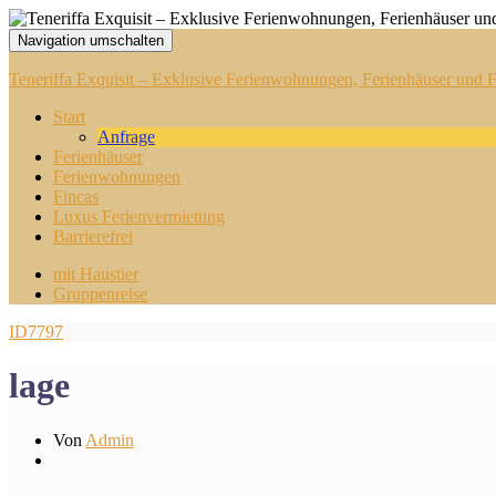
Navigation umschalten
Teneriffa Exquisit – Exklusive Ferienwohnungen, Ferienhäuser und Fi
Start
Anfrage
Ferienhäuser
Ferienwohnungen
Fincas
Luxus Ferienvermietung
Barrierefrei
mit Haustier
Gruppenreise
ID7797
lage
Von
Admin