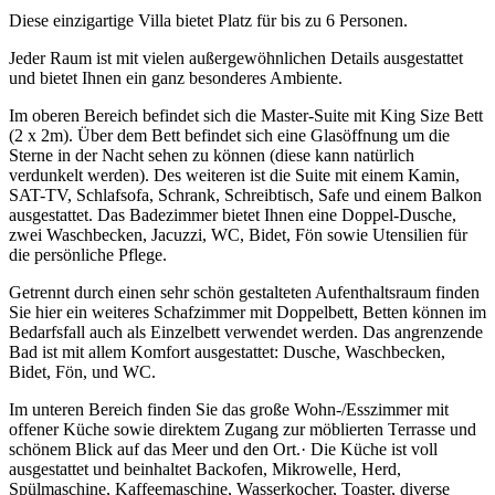
Diese einzigartige Villa bietet Platz für bis zu 6 Personen.
Jeder Raum ist mit vielen außergewöhnlichen Details ausgestattet
und bietet Ihnen ein ganz besonderes Ambiente.
Im oberen Bereich befindet sich die Master-Suite mit King Size Bett
(2 x 2m). Über dem Bett befindet sich eine Glasöffnung um die
Sterne in der Nacht sehen zu können (diese kann natürlich
verdunkelt werden). Des weiteren ist die Suite mit einem Kamin,
SAT-TV, Schlafsofa, Schrank, Schreibtisch, Safe und einem Balkon
ausgestattet. Das Badezimmer bietet Ihnen eine Doppel-Dusche,
zwei Waschbecken, Jacuzzi, WC, Bidet, Fön sowie Utensilien für
die persönliche Pflege.
Getrennt durch einen sehr schön gestalteten Aufenthaltsraum finden
Sie hier ein weiteres Schafzimmer mit Doppelbett, Betten können im
Bedarfsfall auch als Einzelbett verwendet werden. Das angrenzende
Bad ist mit allem Komfort ausgestattet: Dusche, Waschbecken,
Bidet, Fön, und WC.
Im unteren Bereich finden Sie das große Wohn-/Esszimmer mit
offener Küche sowie direktem Zugang zur möblierten Terrasse und
schönem Blick auf das Meer und den Ort.· Die Küche ist voll
ausgestattet und beinhaltet Backofen, Mikrowelle, Herd,
Spülmaschine, Kaffeemaschine, Wasserkocher, Toaster, diverse