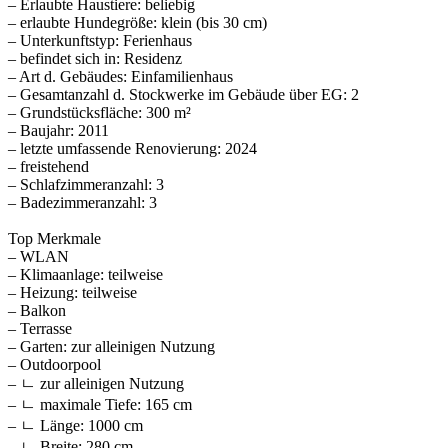
– Erlaubte Haustiere: beliebig
– erlaubte Hundegröße: klein (bis 30 cm)
– Unterkunftstyp: Ferienhaus
– befindet sich in: Residenz
– Art d. Gebäudes: Einfamilienhaus
– Gesamtanzahl d. Stockwerke im Gebäude über EG: 2
– Grundstücksfläche: 300 m²
– Baujahr: 2011
– letzte umfassende Renovierung: 2024
– freistehend
– Schlafzimmeranzahl: 3
– Badezimmeranzahl: 3
Top Merkmale
– WLAN
– Klimaanlage: teilweise
– Heizung: teilweise
– Balkon
– Terrasse
– Garten: zur alleinigen Nutzung
– Outdoorpool
– ㄴ zur alleinigen Nutzung
– ㄴ maximale Tiefe: 165 cm
– ㄴ Länge: 1000 cm
– ㄴ Breite: 280 cm