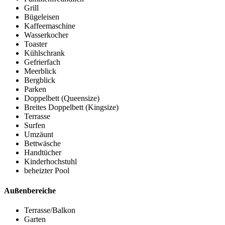
Grill
Bügeleisen
Kaffeemaschine
Wasserkocher
Toaster
Kühlschrank
Gefrierfach
Meerblick
Bergblick
Parken
Doppelbett (Queensize)
Breites Doppelbett (Kingsize)
Terrasse
Surfen
Umzäunt
Bettwäsche
Handtücher
Kinderhochstuhl
beheizter Pool
Außenbereiche
Terrasse/Balkon
Garten