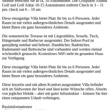
Strände erreichen Sie in ca. 10 Autominuten. Die Golfplätze Abama
Golf und Golf Adeje 10-15 Autominuten entfernt Check in 3 – 11
pm- check out 6 – 10 am
Diese einzigartige Villa bietet Platz für bis zu 6 Personen. Jeder
Raum ist mit vielen außergewöhnlichen Details ausgestattet und
bietet Ihnen ein ganz besonderes Ambiente.
Die sonnenreiche Terrasse ist mit Liegestühlen, Sesseln, Tisch,
Hängematte und Barbecue ausgestattet. Der Indoor-Pool ist
ganzjährig nutzbar und beheizt. Handtücher, Badetücher,
Bademantel und Bettwäsche sind vorhanden und werden einmal
wöchentlich getauscht. Kostenloses WiFi steht im gesamten Haus
zur Verfügung
Diese einzigartige Villa bietet Platz für bis zu 6 Personen. Jeder
Raum ist mit vielen außergewöhnlichen Details ausgestattet und
bietet Ihnen ein ganz besonderes Ambiente.
Diese luxuriös und mit allem Komfort ausgestattete Villa befindet
sich im Südwesten der Insel und lässt keine Wünsche offen. Abseits
von jeglicher Hektik – aber mit guter Infrastruktur – können Sie hier
einen entspannten Urlaub verbringen.
Basisinformationen