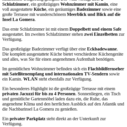
Schlafzimmer
, ein großzügiges
Wohnzimmer mit Kamin
, eine
voll ausgestattete
Küche
, ein geräumiges
Badezimmer
sowie eine
große Terrasse mit wunderschönem
Meerblick und Blick auf die
Insel La Gomera
.
Das erste Schlafzimmer ist mit einem
Doppelbett und einem Safe
ausgestattet. Im zweiten Schlafzimmer stehen
zwei Einzelbetten
zur
Verfügung.
Das großzügige Badezimmer verfügt über eine
Eckbadewanne
.
Die komplett ausgestattete Küche bietet verschiedene Küchengeräte
und alles, was Sie für einen angenehmen Aufenthalt benötigen.
Im gemütlichen Wohnzimmer befinden sich ein
Flachbildfernseher
mit Satellitenempfang und internationalen TV-Sendern
sowie
ein Kamin.
WLAN
steht ebenfalls zur Verfügung.
Ein besonderes Highlight ist die großzügige Terrasse mit einem
privaten Jacuzzi für bis zu 4 Personen
. Sonnenliegen, ein Tisch
und gemütliche Gartenmöbel laden dazu ein, die Ruhe, das
angenehme Klima und den herrlichen Ausblick auf den Atlantik und
die Nachbarinsel La Gomera zu genießen.
Ein
privater Parkplatz
steht direkt an der Unterkunft zur
Verfügung.