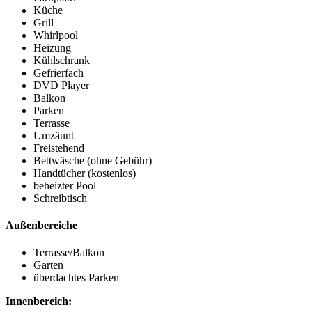
Küche
Grill
Whirlpool
Heizung
Kühlschrank
Gefrierfach
DVD Player
Balkon
Parken
Terrasse
Umzäunt
Freistehend
Bettwäsche (ohne Gebühr)
Handtücher (kostenlos)
beheizter Pool
Schreibtisch
Außenbereiche
Terrasse/Balkon
Garten
überdachtes Parken
Innenbereich: