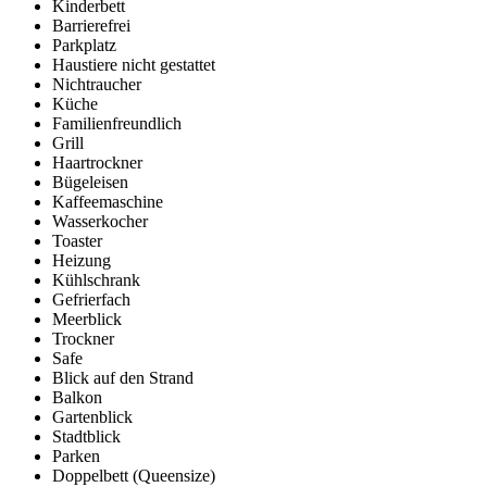
Kinderbett
Barrierefrei
Parkplatz
Haustiere nicht gestattet
Nichtraucher
Küche
Familienfreundlich
Grill
Haartrockner
Bügeleisen
Kaffeemaschine
Wasserkocher
Toaster
Heizung
Kühlschrank
Gefrierfach
Meerblick
Trockner
Safe
Blick auf den Strand
Balkon
Gartenblick
Stadtblick
Parken
Doppelbett (Queensize)