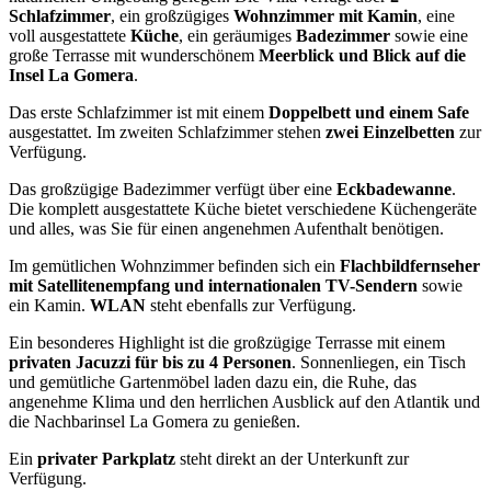
Schlafzimmer
, ein großzügiges
Wohnzimmer mit Kamin
, eine
voll ausgestattete
Küche
, ein geräumiges
Badezimmer
sowie eine
große Terrasse mit wunderschönem
Meerblick und Blick auf die
Insel La Gomera
.
Das erste Schlafzimmer ist mit einem
Doppelbett und einem Safe
ausgestattet. Im zweiten Schlafzimmer stehen
zwei Einzelbetten
zur
Verfügung.
Das großzügige Badezimmer verfügt über eine
Eckbadewanne
.
Die komplett ausgestattete Küche bietet verschiedene Küchengeräte
und alles, was Sie für einen angenehmen Aufenthalt benötigen.
Im gemütlichen Wohnzimmer befinden sich ein
Flachbildfernseher
mit Satellitenempfang und internationalen TV-Sendern
sowie
ein Kamin.
WLAN
steht ebenfalls zur Verfügung.
Ein besonderes Highlight ist die großzügige Terrasse mit einem
privaten Jacuzzi für bis zu 4 Personen
. Sonnenliegen, ein Tisch
und gemütliche Gartenmöbel laden dazu ein, die Ruhe, das
angenehme Klima und den herrlichen Ausblick auf den Atlantik und
die Nachbarinsel La Gomera zu genießen.
Ein
privater Parkplatz
steht direkt an der Unterkunft zur
Verfügung.