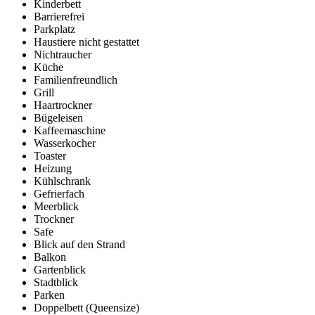
Kinderbett
Barrierefrei
Parkplatz
Haustiere nicht gestattet
Nichtraucher
Küche
Familienfreundlich
Grill
Haartrockner
Bügeleisen
Kaffeemaschine
Wasserkocher
Toaster
Heizung
Kühlschrank
Gefrierfach
Meerblick
Trockner
Safe
Blick auf den Strand
Balkon
Gartenblick
Stadtblick
Parken
Doppelbett (Queensize)