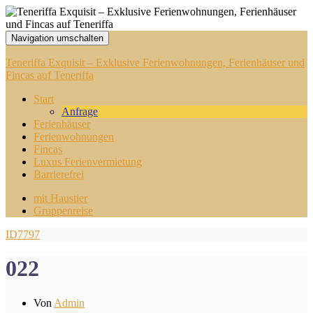
Navigation umschalten
Teneriffa Exquisit – Exklusive Ferienwohnungen, Ferienhäuser und
Fincas auf Teneriffa
Start
Anfrage
Ferienhäuser
Ferienwohnungen
Fincas
Luxus Ferienvermietung
Barrierefrei
mit Haustier
Gruppenreise
ID7797
022
Von
Admin