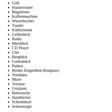
Grill
Haartrockner
Bügeleisen
Kaffeemaschine
Wasserkocher
Toaster
Kühlschrank
Gefrierfach
Radio
Meerblick
CD Player
Ufer
Bergblick
Gartenblick
Parken
Breites Doppelbett (Kingsize)
Ventilator
Mixer
Terrasse
Umzäunt
Bettwäsche
Handtücher
Schreibtisch
Solarenergie