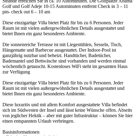
Strände erreichen Sie in ca. 10 Autominuten. Die Golfplätze Abama
Golf und Golf Adeje 10-15 Autominuten entfernt Check in 3 – 11
pm- check out 6 – 10 am
Diese einzigartige Villa bietet Platz für bis zu 6 Personen. Jeder
Raum ist mit vielen außergewöhnlichen Details ausgestattet und
bietet Ihnen ein ganz besonderes Ambiente.
Die sonnenreiche Terrasse ist mit Liegestühlen, Sesseln, Tisch,
Hängematte und Barbecue ausgestattet. Der Indoor-Pool ist
ganzjährig nutzbar und beheizt. Handtücher, Badetücher,
Bademantel und Bettwäsche sind vorhanden und werden einmal
wöchentlich getauscht. Kostenloses WiFi steht im gesamten Haus
zur Verfügung
Diese einzigartige Villa bietet Platz für bis zu 6 Personen. Jeder
Raum ist mit vielen außergewöhnlichen Details ausgestattet und
bietet Ihnen ein ganz besonderes Ambiente.
Diese luxuriös und mit allem Komfort ausgestattete Villa befindet
sich im Südwesten der Insel und lässt keine Wünsche offen. Abseits
von jeglicher Hektik – aber mit guter Infrastruktur – können Sie hier
einen entspannten Urlaub verbringen.
Basisinformationen