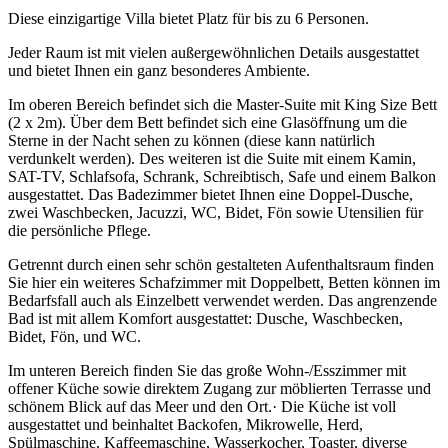
Diese einzigartige Villa bietet Platz für bis zu 6 Personen.
Jeder Raum ist mit vielen außergewöhnlichen Details ausgestattet
und bietet Ihnen ein ganz besonderes Ambiente.
Im oberen Bereich befindet sich die Master-Suite mit King Size Bett
(2 x 2m). Über dem Bett befindet sich eine Glasöffnung um die
Sterne in der Nacht sehen zu können (diese kann natürlich
verdunkelt werden). Des weiteren ist die Suite mit einem Kamin,
SAT-TV, Schlafsofa, Schrank, Schreibtisch, Safe und einem Balkon
ausgestattet. Das Badezimmer bietet Ihnen eine Doppel-Dusche,
zwei Waschbecken, Jacuzzi, WC, Bidet, Fön sowie Utensilien für
die persönliche Pflege.
Getrennt durch einen sehr schön gestalteten Aufenthaltsraum finden
Sie hier ein weiteres Schafzimmer mit Doppelbett, Betten können im
Bedarfsfall auch als Einzelbett verwendet werden. Das angrenzende
Bad ist mit allem Komfort ausgestattet: Dusche, Waschbecken,
Bidet, Fön, und WC.
Im unteren Bereich finden Sie das große Wohn-/Esszimmer mit
offener Küche sowie direktem Zugang zur möblierten Terrasse und
schönem Blick auf das Meer und den Ort.· Die Küche ist voll
ausgestattet und beinhaltet Backofen, Mikrowelle, Herd,
Spülmaschine, Kaffeemaschine, Wasserkocher, Toaster, diverse