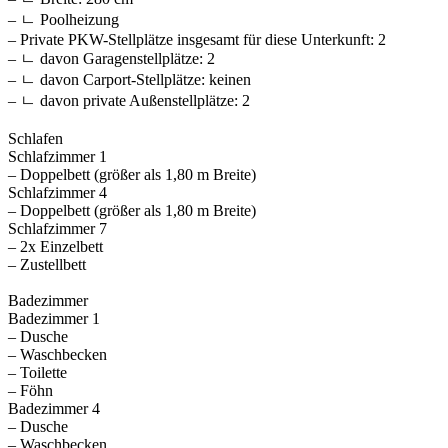
– ㄴ Poolheizung
– Private PKW-Stellplätze insgesamt für diese Unterkunft: 2
– ㄴ davon Garagenstellplätze: 2
– ㄴ davon Carport-Stellplätze: keinen
– ㄴ davon private Außen­stellplätze: 2
Schlafen
Schlafzimmer 1
– Doppelbett (größer als 1,80 m Breite)
Schlafzimmer 4
– Doppelbett (größer als 1,80 m Breite)
Schlafzimmer 7
– 2x Einzelbett
– Zustellbett
Badezimmer
Badezimmer 1
– Dusche
– Waschbecken
– Toilette
– Föhn
Badezimmer 4
– Dusche
– Waschbecken