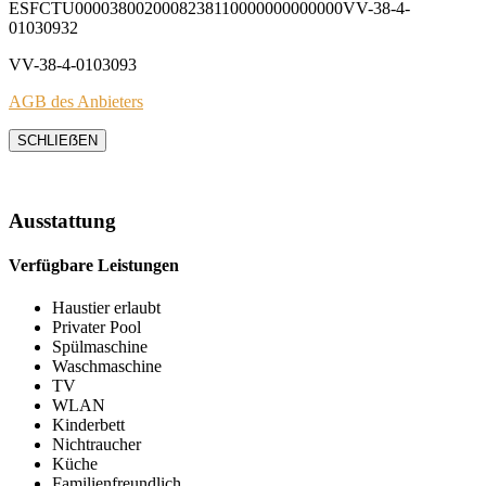
ESFCTU0000380020008238110000000000000VV-38-4-
01030932
VV-38-4-0103093
AGB des Anbieters
SCHLIEẞEN
Ausstattung
Verfügbare Leistungen
Haustier erlaubt
Privater Pool
Spülmaschine
Waschmaschine
TV
WLAN
Kinderbett
Nichtraucher
Küche
Familienfreundlich