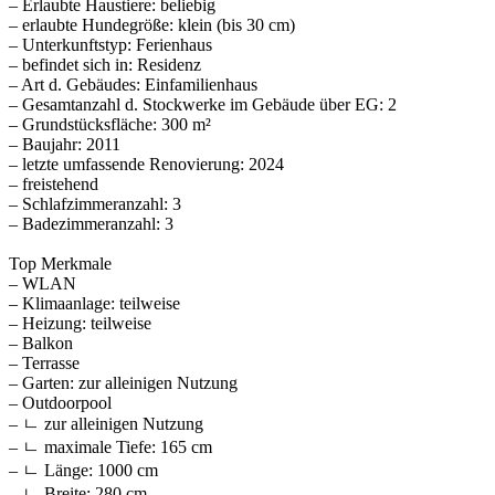
– Erlaubte Haustiere: beliebig
– erlaubte Hundegröße: klein (bis 30 cm)
– Unterkunftstyp: Ferienhaus
– befindet sich in: Residenz
– Art d. Gebäudes: Einfamilienhaus
– Gesamtanzahl d. Stockwerke im Gebäude über EG: 2
– Grundstücksfläche: 300 m²
– Baujahr: 2011
– letzte umfassende Renovierung: 2024
– freistehend
– Schlafzimmeranzahl: 3
– Badezimmeranzahl: 3
Top Merkmale
– WLAN
– Klimaanlage: teilweise
– Heizung: teilweise
– Balkon
– Terrasse
– Garten: zur alleinigen Nutzung
– Outdoorpool
– ㄴ zur alleinigen Nutzung
– ㄴ maximale Tiefe: 165 cm
– ㄴ Länge: 1000 cm
– ㄴ Breite: 280 cm