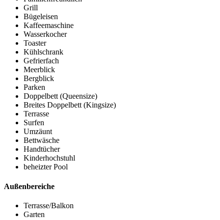
Grill
Bügeleisen
Kaffeemaschine
Wasserkocher
Toaster
Kühlschrank
Gefrierfach
Meerblick
Bergblick
Parken
Doppelbett (Queensize)
Breites Doppelbett (Kingsize)
Terrasse
Surfen
Umzäunt
Bettwäsche
Handtücher
Kinderhochstuhl
beheizter Pool
Außenbereiche
Terrasse/Balkon
Garten