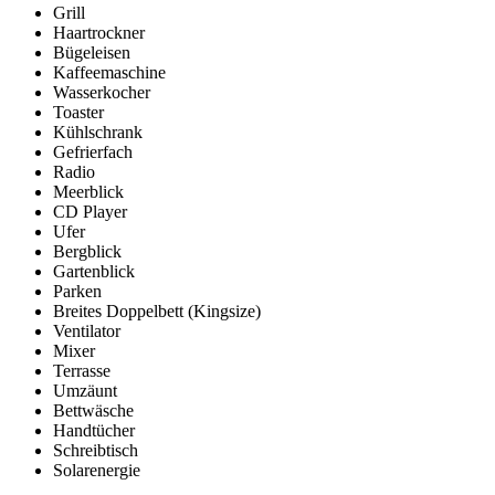
Grill
Haartrockner
Bügeleisen
Kaffeemaschine
Wasserkocher
Toaster
Kühlschrank
Gefrierfach
Radio
Meerblick
CD Player
Ufer
Bergblick
Gartenblick
Parken
Breites Doppelbett (Kingsize)
Ventilator
Mixer
Terrasse
Umzäunt
Bettwäsche
Handtücher
Schreibtisch
Solarenergie