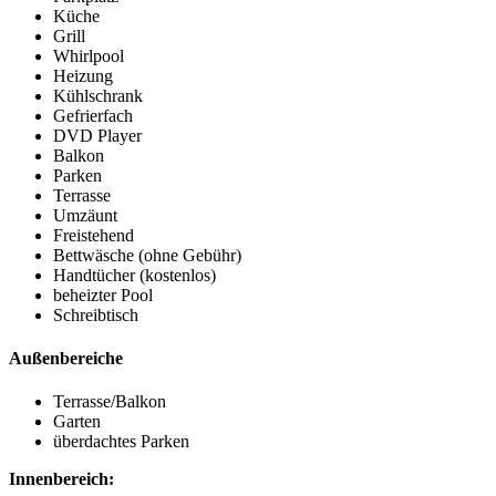
Küche
Grill
Whirlpool
Heizung
Kühlschrank
Gefrierfach
DVD Player
Balkon
Parken
Terrasse
Umzäunt
Freistehend
Bettwäsche (ohne Gebühr)
Handtücher (kostenlos)
beheizter Pool
Schreibtisch
Außenbereiche
Terrasse/Balkon
Garten
überdachtes Parken
Innenbereich: