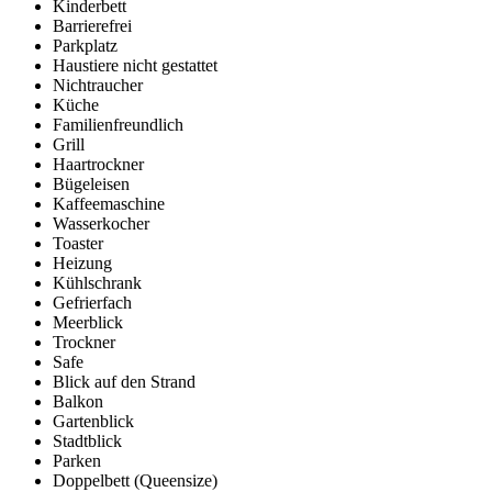
Kinderbett
Barrierefrei
Parkplatz
Haustiere nicht gestattet
Nichtraucher
Küche
Familienfreundlich
Grill
Haartrockner
Bügeleisen
Kaffeemaschine
Wasserkocher
Toaster
Heizung
Kühlschrank
Gefrierfach
Meerblick
Trockner
Safe
Blick auf den Strand
Balkon
Gartenblick
Stadtblick
Parken
Doppelbett (Queensize)