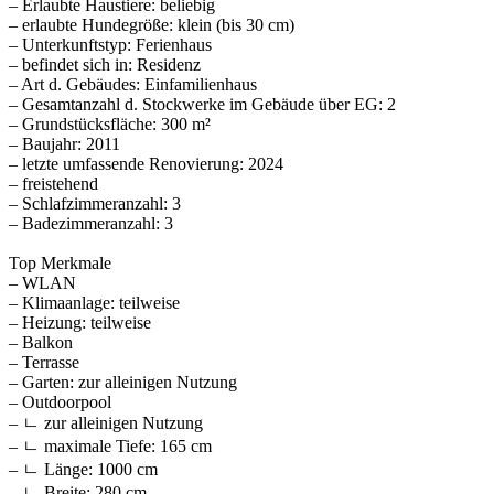
– Erlaubte Haustiere: beliebig
– erlaubte Hundegröße: klein (bis 30 cm)
– Unterkunftstyp: Ferienhaus
– befindet sich in: Residenz
– Art d. Gebäudes: Einfamilienhaus
– Gesamtanzahl d. Stockwerke im Gebäude über EG: 2
– Grundstücksfläche: 300 m²
– Baujahr: 2011
– letzte umfassende Renovierung: 2024
– freistehend
– Schlafzimmeranzahl: 3
– Badezimmeranzahl: 3
Top Merkmale
– WLAN
– Klimaanlage: teilweise
– Heizung: teilweise
– Balkon
– Terrasse
– Garten: zur alleinigen Nutzung
– Outdoorpool
– ㄴ zur alleinigen Nutzung
– ㄴ maximale Tiefe: 165 cm
– ㄴ Länge: 1000 cm
– ㄴ Breite: 280 cm