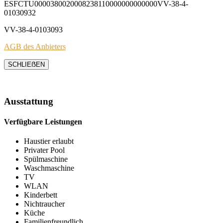
ESFCTU0000380020008238110000000000000VV-38-4-
01030932
VV-38-4-0103093
AGB des Anbieters
SCHLIEẞEN
Ausstattung
Verfügbare Leistungen
Haustier erlaubt
Privater Pool
Spülmaschine
Waschmaschine
TV
WLAN
Kinderbett
Nichtraucher
Küche
Familienfreundlich