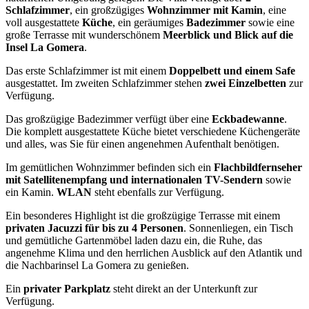
Schlafzimmer
, ein großzügiges
Wohnzimmer mit Kamin
, eine
voll ausgestattete
Küche
, ein geräumiges
Badezimmer
sowie eine
große Terrasse mit wunderschönem
Meerblick und Blick auf die
Insel La Gomera
.
Das erste Schlafzimmer ist mit einem
Doppelbett und einem Safe
ausgestattet. Im zweiten Schlafzimmer stehen
zwei Einzelbetten
zur
Verfügung.
Das großzügige Badezimmer verfügt über eine
Eckbadewanne
.
Die komplett ausgestattete Küche bietet verschiedene Küchengeräte
und alles, was Sie für einen angenehmen Aufenthalt benötigen.
Im gemütlichen Wohnzimmer befinden sich ein
Flachbildfernseher
mit Satellitenempfang und internationalen TV-Sendern
sowie
ein Kamin.
WLAN
steht ebenfalls zur Verfügung.
Ein besonderes Highlight ist die großzügige Terrasse mit einem
privaten Jacuzzi für bis zu 4 Personen
. Sonnenliegen, ein Tisch
und gemütliche Gartenmöbel laden dazu ein, die Ruhe, das
angenehme Klima und den herrlichen Ausblick auf den Atlantik und
die Nachbarinsel La Gomera zu genießen.
Ein
privater Parkplatz
steht direkt an der Unterkunft zur
Verfügung.