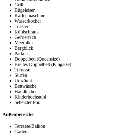
Grill
Bügeleisen
Kaffeemaschine
Wasserkocher
Toaster
Kühlschrank
Gefrierfach
Meerblick
Bergblick
Parken
Doppelbett (Queensize)
Breites Doppelbett (Kingsize)
Terrasse
Surfen
Umzäunt
Bettwäsche
Handtücher
Kinderhochstuhl
beheizter Pool
Außenbereiche
Terrasse/Balkon
Garten