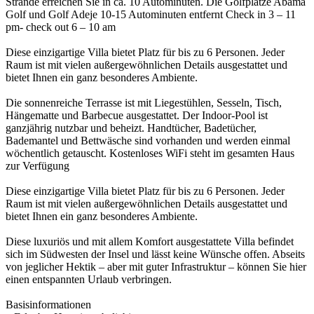
Strände erreichen Sie in ca. 10 Autominuten. Die Golfplätze Abama
Golf und Golf Adeje 10-15 Autominuten entfernt Check in 3 – 11
pm- check out 6 – 10 am
Diese einzigartige Villa bietet Platz für bis zu 6 Personen. Jeder
Raum ist mit vielen außergewöhnlichen Details ausgestattet und
bietet Ihnen ein ganz besonderes Ambiente.
Die sonnenreiche Terrasse ist mit Liegestühlen, Sesseln, Tisch,
Hängematte und Barbecue ausgestattet. Der Indoor-Pool ist
ganzjährig nutzbar und beheizt. Handtücher, Badetücher,
Bademantel und Bettwäsche sind vorhanden und werden einmal
wöchentlich getauscht. Kostenloses WiFi steht im gesamten Haus
zur Verfügung
Diese einzigartige Villa bietet Platz für bis zu 6 Personen. Jeder
Raum ist mit vielen außergewöhnlichen Details ausgestattet und
bietet Ihnen ein ganz besonderes Ambiente.
Diese luxuriös und mit allem Komfort ausgestattete Villa befindet
sich im Südwesten der Insel und lässt keine Wünsche offen. Abseits
von jeglicher Hektik – aber mit guter Infrastruktur – können Sie hier
einen entspannten Urlaub verbringen.
Basisinformationen