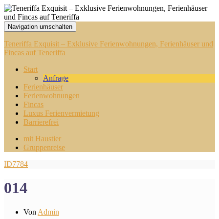
Navigation umschalten
Teneriffa Exquisit – Exklusive Ferienwohnungen, Ferienhäuser und
Fincas auf Teneriffa
Start
Anfrage
Ferienhäuser
Ferienwohnungen
Fincas
Luxus Ferienvermietung
Barrierefrei
mit Haustier
Gruppenreise
ID7784
014
Von
Admin