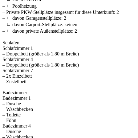
– ㄴ Poolheizung
– Private PKW-Stellplätze insgesamt für diese Unterkunft: 2
– ㄴ davon Garagenstellplätze: 2
– ㄴ davon Carport-Stellplätze: keinen
– ㄴ davon private Außen­stellplätze: 2
Schlafen
Schlafzimmer 1
– Doppelbett (größer als 1,80 m Breite)
Schlafzimmer 4
– Doppelbett (größer als 1,80 m Breite)
Schlafzimmer 7
– 2x Einzelbett
– Zustellbett
Badezimmer
Badezimmer 1
– Dusche
– Waschbecken
– Toilette
– Föhn
Badezimmer 4
– Dusche
– Waschbecken