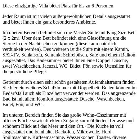
Diese einzigartige Villa bietet Platz für bis zu 6 Personen.
Jeder Raum ist mit vielen außergewöhnlichen Details ausgestattet
und bietet Ihnen ein ganz besonderes Ambiente.
Im oberen Bereich befindet sich die Master-Suite mit King Size Bett
(2 x 2m). Über dem Bett befindet sich eine Glasöffnung um die
Sterne in der Nacht sehen zu können (diese kann natürlich
verdunkelt werden). Des weiteren ist die Suite mit einem Kamin,
SAT-TV, Schlafsofa, Schrank, Schreibtisch, Safe und einem Balkon
ausgestattet. Das Badezimmer bietet Ihnen eine Doppel-Dusche,
zwei Waschbecken, Jacuzzi, WC, Bidet, Fön sowie Utensilien für
die persönliche Pflege.
Getrennt durch einen sehr schön gestalteten Aufenthaltsraum finden
Sie hier ein weiteres Schafzimmer mit Doppelbett, Betten können im
Bedarfsfall auch als Einzelbett verwendet werden. Das angrenzende
Bad ist mit allem Komfort ausgestattet: Dusche, Waschbecken,
Bidet, Fön, und WC.
Im unteren Bereich finden Sie das große Wohn-/Esszimmer mit
offener Küche sowie direktem Zugang zur möblierten Terrasse und
schönem Blick auf das Meer und den Ort.· Die Küche ist voll
ausgestattet und beinhaltet Backofen, Mikrowelle, Herd,
Spülmaschine, Kaffeemaschine, Wasserkocher, Toaster, diverse