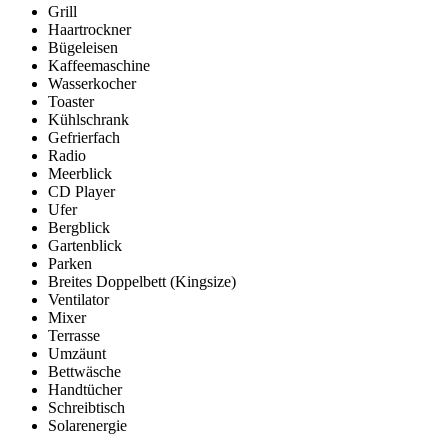
Grill
Haartrockner
Bügeleisen
Kaffeemaschine
Wasserkocher
Toaster
Kühlschrank
Gefrierfach
Radio
Meerblick
CD Player
Ufer
Bergblick
Gartenblick
Parken
Breites Doppelbett (Kingsize)
Ventilator
Mixer
Terrasse
Umzäunt
Bettwäsche
Handtücher
Schreibtisch
Solarenergie