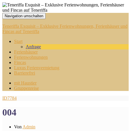
Navigation umschalten
Teneriffa Exquisit – Exklusive Ferienwohnungen, Ferienhäuser und
Fincas auf Teneriffa
Start
Anfrage
Ferienhäuser
Ferienwohnungen
Fincas
Luxus Ferienvermietung
Barrierefrei
mit Haustier
Gruppenreise
ID7784
004
Von
Admin