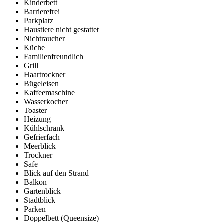
Kinderbett
Barrierefrei
Parkplatz
Haustiere nicht gestattet
Nichtraucher
Küche
Familienfreundlich
Grill
Haartrockner
Bügeleisen
Kaffeemaschine
Wasserkocher
Toaster
Heizung
Kühlschrank
Gefrierfach
Meerblick
Trockner
Safe
Blick auf den Strand
Balkon
Gartenblick
Stadtblick
Parken
Doppelbett (Queensize)