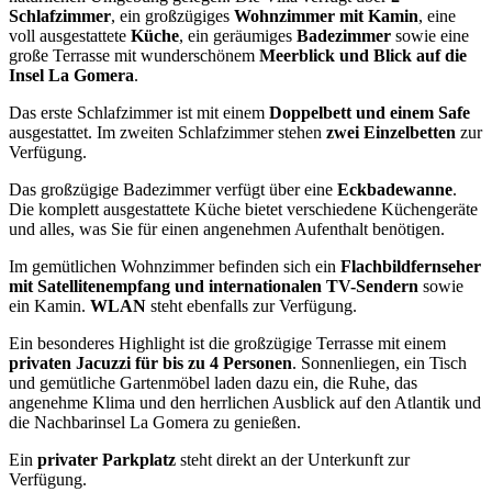
Schlafzimmer
, ein großzügiges
Wohnzimmer mit Kamin
, eine
voll ausgestattete
Küche
, ein geräumiges
Badezimmer
sowie eine
große Terrasse mit wunderschönem
Meerblick und Blick auf die
Insel La Gomera
.
Das erste Schlafzimmer ist mit einem
Doppelbett und einem Safe
ausgestattet. Im zweiten Schlafzimmer stehen
zwei Einzelbetten
zur
Verfügung.
Das großzügige Badezimmer verfügt über eine
Eckbadewanne
.
Die komplett ausgestattete Küche bietet verschiedene Küchengeräte
und alles, was Sie für einen angenehmen Aufenthalt benötigen.
Im gemütlichen Wohnzimmer befinden sich ein
Flachbildfernseher
mit Satellitenempfang und internationalen TV-Sendern
sowie
ein Kamin.
WLAN
steht ebenfalls zur Verfügung.
Ein besonderes Highlight ist die großzügige Terrasse mit einem
privaten Jacuzzi für bis zu 4 Personen
. Sonnenliegen, ein Tisch
und gemütliche Gartenmöbel laden dazu ein, die Ruhe, das
angenehme Klima und den herrlichen Ausblick auf den Atlantik und
die Nachbarinsel La Gomera zu genießen.
Ein
privater Parkplatz
steht direkt an der Unterkunft zur
Verfügung.