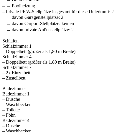
– ㄴ Poolheizung
– Private PKW-Stellplätze insgesamt für diese Unterkunft: 2
– ㄴ davon Garagenstellplätze: 2
– ㄴ davon Carport-Stellplätze: keinen
– ㄴ davon private Außen­stellplätze: 2
Schlafen
Schlafzimmer 1
– Doppelbett (größer als 1,80 m Breite)
Schlafzimmer 4
– Doppelbett (größer als 1,80 m Breite)
Schlafzimmer 7
– 2x Einzelbett
– Zustellbett
Badezimmer
Badezimmer 1
– Dusche
– Waschbecken
– Toilette
– Föhn
Badezimmer 4
– Dusche
– Waschbecken