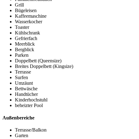
Grill
Bügeleisen
Kaffeemaschine
Wasserkocher
Toaster
Kühlschrank
Gefrierfach
Meerblick
Bergblick
Parken
Doppelbett (Queensize)
Breites Doppelbett (Kingsize)
Terrasse
Surfen
Umzäunt
Bettwäsche
Handtücher
Kinderhochstuhl
beheizter Pool
Außenbereiche
Terrasse/Balkon
Garten