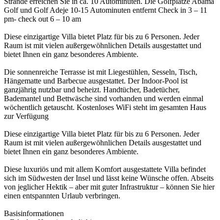
Strände erreichen Sie in ca. 10 Autominuten. Die Golfplätze Abama
Golf und Golf Adeje 10-15 Autominuten entfernt Check in 3 – 11
pm- check out 6 – 10 am
Diese einzigartige Villa bietet Platz für bis zu 6 Personen. Jeder
Raum ist mit vielen außergewöhnlichen Details ausgestattet und
bietet Ihnen ein ganz besonderes Ambiente.
Die sonnenreiche Terrasse ist mit Liegestühlen, Sesseln, Tisch,
Hängematte und Barbecue ausgestattet. Der Indoor-Pool ist
ganzjährig nutzbar und beheizt. Handtücher, Badetücher,
Bademantel und Bettwäsche sind vorhanden und werden einmal
wöchentlich getauscht. Kostenloses WiFi steht im gesamten Haus
zur Verfügung
Diese einzigartige Villa bietet Platz für bis zu 6 Personen. Jeder
Raum ist mit vielen außergewöhnlichen Details ausgestattet und
bietet Ihnen ein ganz besonderes Ambiente.
Diese luxuriös und mit allem Komfort ausgestattete Villa befindet
sich im Südwesten der Insel und lässt keine Wünsche offen. Abseits
von jeglicher Hektik – aber mit guter Infrastruktur – können Sie hier
einen entspannten Urlaub verbringen.
Basisinformationen