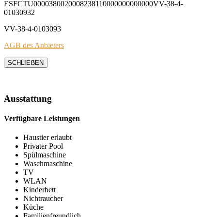
ESFCTU0000380020008238110000000000000VV-38-4-
01030932
VV-38-4-0103093
AGB des Anbieters
SCHLIEẞEN
Ausstattung
Verfügbare Leistungen
Haustier erlaubt
Privater Pool
Spülmaschine
Waschmaschine
TV
WLAN
Kinderbett
Nichtraucher
Küche
Familienfreundlich