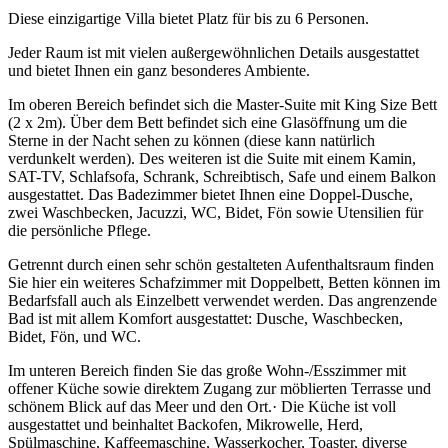
Diese einzigartige Villa bietet Platz für bis zu 6 Personen.
Jeder Raum ist mit vielen außergewöhnlichen Details ausgestattet
und bietet Ihnen ein ganz besonderes Ambiente.
Im oberen Bereich befindet sich die Master-Suite mit King Size Bett
(2 x 2m). Über dem Bett befindet sich eine Glasöffnung um die
Sterne in der Nacht sehen zu können (diese kann natürlich
verdunkelt werden). Des weiteren ist die Suite mit einem Kamin,
SAT-TV, Schlafsofa, Schrank, Schreibtisch, Safe und einem Balkon
ausgestattet. Das Badezimmer bietet Ihnen eine Doppel-Dusche,
zwei Waschbecken, Jacuzzi, WC, Bidet, Fön sowie Utensilien für
die persönliche Pflege.
Getrennt durch einen sehr schön gestalteten Aufenthaltsraum finden
Sie hier ein weiteres Schafzimmer mit Doppelbett, Betten können im
Bedarfsfall auch als Einzelbett verwendet werden. Das angrenzende
Bad ist mit allem Komfort ausgestattet: Dusche, Waschbecken,
Bidet, Fön, und WC.
Im unteren Bereich finden Sie das große Wohn-/Esszimmer mit
offener Küche sowie direktem Zugang zur möblierten Terrasse und
schönem Blick auf das Meer und den Ort.· Die Küche ist voll
ausgestattet und beinhaltet Backofen, Mikrowelle, Herd,
Spülmaschine, Kaffeemaschine, Wasserkocher, Toaster, diverse