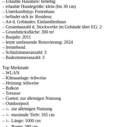
– Erlaubte Haustiere: beliebig
– erlaubte Hundegröße: klein (bis 30 cm)
– Unterkunftstyp: Ferienhaus
– befindet sich in: Residenz
– Art d. Gebäudes: Einfamilienhaus
– Gesamtanzahl d. Stockwerke im Gebäude über EG: 2
– Grundstücksfläche: 300 m²
– Baujahr: 2011
– letzte umfassende Renovierung: 2024
– freistehend
– Schlafzimmeranzahl: 3
– Badezimmeranzahl: 3
Top Merkmale
– WLAN
– Klimaanlage: teilweise
– Heizung: teilweise
– Balkon
– Terrasse
– Garten: zur alleinigen Nutzung
– Outdoorpool
– ㄴ zur alleinigen Nutzung
– ㄴ maximale Tiefe: 165 cm
– ㄴ Länge: 1000 cm
– ㄴ Breite: 280 cm