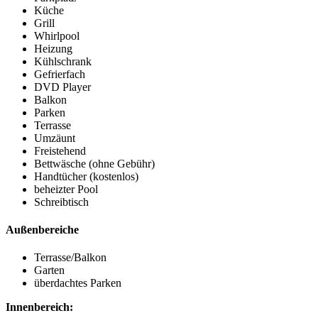
Küche
Grill
Whirlpool
Heizung
Kühlschrank
Gefrierfach
DVD Player
Balkon
Parken
Terrasse
Umzäunt
Freistehend
Bettwäsche (ohne Gebühr)
Handtücher (kostenlos)
beheizter Pool
Schreibtisch
Außenbereiche
Terrasse/Balkon
Garten
überdachtes Parken
Innenbereich: