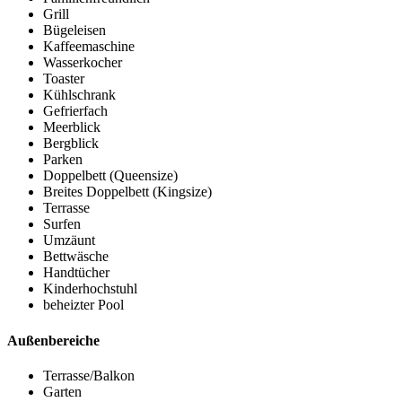
Grill
Bügeleisen
Kaffeemaschine
Wasserkocher
Toaster
Kühlschrank
Gefrierfach
Meerblick
Bergblick
Parken
Doppelbett (Queensize)
Breites Doppelbett (Kingsize)
Terrasse
Surfen
Umzäunt
Bettwäsche
Handtücher
Kinderhochstuhl
beheizter Pool
Außenbereiche
Terrasse/Balkon
Garten