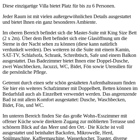
Diese einzigartige Villa bietet Platz für bis zu 6 Personen.
Jeder Raum ist mit vielen außergewöhnlichen Details ausgestattet
und bietet Ihnen ein ganz besonderes Ambiente.
Im oberen Bereich befindet sich die Master-Suite mit King Size Bett
(2 x 2m). Über dem Bett befindet sich eine Glasöffnung um die
Sterne in der Nacht sehen zu können (diese kann natürlich
verdunkelt werden). Des weiteren ist die Suite mit einem Kamin,
SAT-TV, Schlafsofa, Schrank, Schreibtisch, Safe und einem Balkon
ausgestattet. Das Badezimmer bietet Ihnen eine Doppel-Dusche,
zwei Waschbecken, Jacuzzi, WC, Bidet, Fön sowie Utensilien für
die persönliche Pflege.
Getrennt durch einen sehr schön gestalteten Aufenthaltsraum finden
Sie hier ein weiteres Schafzimmer mit Doppelbett, Betten können im
Bedarfsfall auch als Einzelbett verwendet werden. Das angrenzende
Bad ist mit allem Komfort ausgestattet: Dusche, Waschbecken,
Bidet, Fön, und WC.
Im unteren Bereich finden Sie das große Wohn-/Esszimmer mit
offener Küche sowie direktem Zugang zur möblierten Terrasse und
schönem Blick auf das Meer und den Ort.· Die Küche ist voll
ausgestattet und beinhaltet Backofen, Mikrowelle, Herd,
Spülmaschine, Kaffeemaschine, Wasserkocher, Toaster, diverse