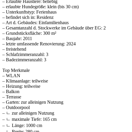
– Erlaubte Haustiere: beliebig
– erlaubte Hundegröße: klein (bis 30 cm)
– Unterkunftstyp: Ferienhaus
– befindet sich in: Residenz
– Art d. Gebäudes: Einfamilienhaus
– Gesamtanzahl d. Stockwerke im Gebäude über EG: 2
– Grundstücksfläche: 300 m²
– Baujahr: 2011
– letzte umfassende Renovierung: 2024
– freistehend
– Schlafzimmeranzahl: 3
– Badezimmeranzahl: 3
Top Merkmale
– WLAN
– Klimaanlage: teilweise
– Heizung: teilweise
– Balkon
– Terrasse
– Garten: zur alleinigen Nutzung
– Outdoorpool
– ㄴ zur alleinigen Nutzung
– ㄴ maximale Tiefe: 165 cm
– ㄴ Länge: 1000 cm
– ㄴ Breite: 280 cm