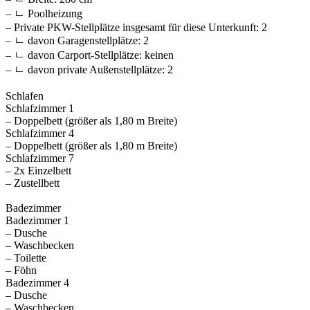
– ㄴ Poolheizung
– Private PKW-Stellplätze insgesamt für diese Unterkunft: 2
– ㄴ davon Garagenstellplätze: 2
– ㄴ davon Carport-Stellplätze: keinen
– ㄴ davon private Außen­stellplätze: 2
Schlafen
Schlafzimmer 1
– Doppelbett (größer als 1,80 m Breite)
Schlafzimmer 4
– Doppelbett (größer als 1,80 m Breite)
Schlafzimmer 7
– 2x Einzelbett
– Zustellbett
Badezimmer
Badezimmer 1
– Dusche
– Waschbecken
– Toilette
– Föhn
Badezimmer 4
– Dusche
– Waschbecken