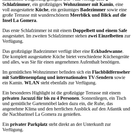
Schlafzimmer
, ein großzügiges
Wohnzimmer mit Kamin
, eine
voll ausgestattete
Küche
, ein geräumiges
Badezimmer
sowie eine
große Terrasse mit wunderschönem
Meerblick und Blick auf die
Insel La Gomera
.
Das erste Schlafzimmer ist mit einem
Doppelbett und einem Safe
ausgestattet. Im zweiten Schlafzimmer stehen
zwei Einzelbetten
zur
Verfügung.
Das großzügige Badezimmer verfügt über eine
Eckbadewanne
.
Die komplett ausgestattete Küche bietet verschiedene Küchengeräte
und alles, was Sie für einen angenehmen Aufenthalt benötigen.
Im gemütlichen Wohnzimmer befinden sich ein
Flachbildfernseher
mit Satellitenempfang und internationalen TV-Sendern
sowie
ein Kamin.
WLAN
steht ebenfalls zur Verfügung.
Ein besonderes Highlight ist die großzügige Terrasse mit einem
privaten Jacuzzi für bis zu 4 Personen
. Sonnenliegen, ein Tisch
und gemütliche Gartenmöbel laden dazu ein, die Ruhe, das
angenehme Klima und den herrlichen Ausblick auf den Atlantik und
die Nachbarinsel La Gomera zu genießen.
Ein
privater Parkplatz
steht direkt an der Unterkunft zur
Verfügung.