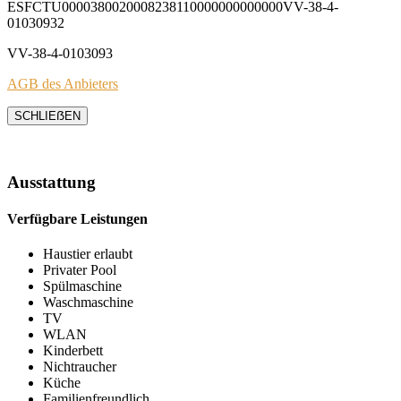
ESFCTU0000380020008238110000000000000VV-38-4-
01030932
VV-38-4-0103093
AGB des Anbieters
SCHLIEẞEN
Ausstattung
Verfügbare Leistungen
Haustier erlaubt
Privater Pool
Spülmaschine
Waschmaschine
TV
WLAN
Kinderbett
Nichtraucher
Küche
Familienfreundlich