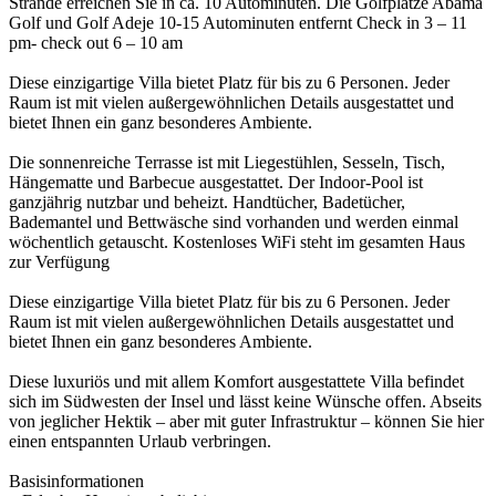
Strände erreichen Sie in ca. 10 Autominuten. Die Golfplätze Abama
Golf und Golf Adeje 10-15 Autominuten entfernt Check in 3 – 11
pm- check out 6 – 10 am
Diese einzigartige Villa bietet Platz für bis zu 6 Personen. Jeder
Raum ist mit vielen außergewöhnlichen Details ausgestattet und
bietet Ihnen ein ganz besonderes Ambiente.
Die sonnenreiche Terrasse ist mit Liegestühlen, Sesseln, Tisch,
Hängematte und Barbecue ausgestattet. Der Indoor-Pool ist
ganzjährig nutzbar und beheizt. Handtücher, Badetücher,
Bademantel und Bettwäsche sind vorhanden und werden einmal
wöchentlich getauscht. Kostenloses WiFi steht im gesamten Haus
zur Verfügung
Diese einzigartige Villa bietet Platz für bis zu 6 Personen. Jeder
Raum ist mit vielen außergewöhnlichen Details ausgestattet und
bietet Ihnen ein ganz besonderes Ambiente.
Diese luxuriös und mit allem Komfort ausgestattete Villa befindet
sich im Südwesten der Insel und lässt keine Wünsche offen. Abseits
von jeglicher Hektik – aber mit guter Infrastruktur – können Sie hier
einen entspannten Urlaub verbringen.
Basisinformationen