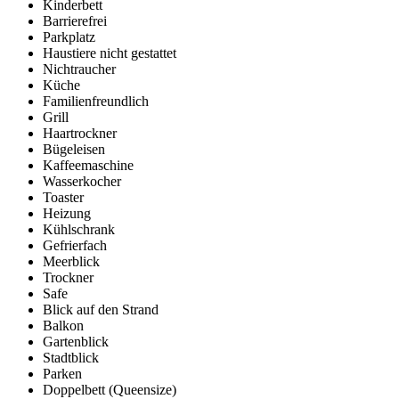
Kinderbett
Barrierefrei
Parkplatz
Haustiere nicht gestattet
Nichtraucher
Küche
Familienfreundlich
Grill
Haartrockner
Bügeleisen
Kaffeemaschine
Wasserkocher
Toaster
Heizung
Kühlschrank
Gefrierfach
Meerblick
Trockner
Safe
Blick auf den Strand
Balkon
Gartenblick
Stadtblick
Parken
Doppelbett (Queensize)