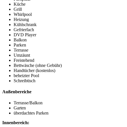
Küche
Grill
Whirlpool
Heizung
Kühlschrank
Gefrierfach
DVD Player
Balkon
Parken
Terrasse
Umzäunt
Freistehend
Bettwäsche (ohne Gebühr)
Handtücher (kostenlos)
beheizter Pool
Schreibtisch
Außenbereiche
Terrasse/Balkon
Garten
überdachtes Parken
Innenbereich: