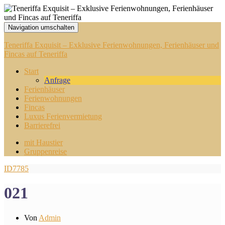
Navigation umschalten
Teneriffa Exquisit – Exklusive Ferienwohnungen, Ferienhäuser und
Fincas auf Teneriffa
Start
Anfrage
Ferienhäuser
Ferienwohnungen
Fincas
Luxus Ferienvermietung
Barrierefrei
mit Haustier
Gruppenreise
ID7785
021
Von
Admin