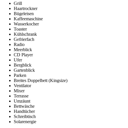
Grill
Haartrockner
Bügeleisen
Kaffeemaschine
Wasserkocher
Toaster
Kühlschrank
Gefrierfach
Radio
Meerblick
CD Player
Ufer
Bergblick
Gartenblick
Parken
Breites Doppelbett (Kingsize)
Ventilator
Mixer
Terrasse
Umzäunt
Bettwäsche
Handtücher
Schreibtisch
Solarenergie