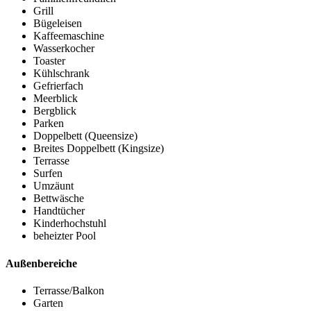
Grill
Bügeleisen
Kaffeemaschine
Wasserkocher
Toaster
Kühlschrank
Gefrierfach
Meerblick
Bergblick
Parken
Doppelbett (Queensize)
Breites Doppelbett (Kingsize)
Terrasse
Surfen
Umzäunt
Bettwäsche
Handtücher
Kinderhochstuhl
beheizter Pool
Außenbereiche
Terrasse/Balkon
Garten