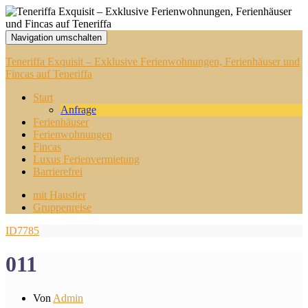
Navigation umschalten
Teneriffa Exquisit – Exklusive Ferienwohnungen, Ferienhäuser und
Fincas auf Teneriffa
Start
Anfrage
Ferienhäuser
Ferienwohnungen
Fincas
Luxus Ferienvermietung
Barrierefrei
mit Haustier
Gruppenreise
ID7785
011
Von
Admin