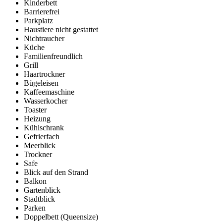
Kinderbett
Barrierefrei
Parkplatz
Haustiere nicht gestattet
Nichtraucher
Küche
Familienfreundlich
Grill
Haartrockner
Bügeleisen
Kaffeemaschine
Wasserkocher
Toaster
Heizung
Kühlschrank
Gefrierfach
Meerblick
Trockner
Safe
Blick auf den Strand
Balkon
Gartenblick
Stadtblick
Parken
Doppelbett (Queensize)