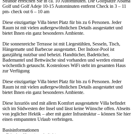
Strände erreichen Sie in ca. 10 Autominuten. Die Golfplätze Abama
Golf und Golf Adeje 10-15 Autominuten entfernt Check in 3 – 11
pm- check out 6 – 10 am
Diese einzigartige Villa bietet Platz für bis zu 6 Personen. Jeder
Raum ist mit vielen außergewöhnlichen Details ausgestattet und
bietet Ihnen ein ganz besonderes Ambiente.
Die sonnenreiche Terrasse ist mit Liegestühlen, Sesseln, Tisch,
Hängematte und Barbecue ausgestattet. Der Indoor-Pool ist
ganzjährig nutzbar und beheizt. Handtücher, Badetücher,
Bademantel und Bettwäsche sind vorhanden und werden einmal
wöchentlich getauscht. Kostenloses WiFi steht im gesamten Haus
zur Verfügung
Diese einzigartige Villa bietet Platz für bis zu 6 Personen. Jeder
Raum ist mit vielen außergewöhnlichen Details ausgestattet und
bietet Ihnen ein ganz besonderes Ambiente.
Diese luxuriös und mit allem Komfort ausgestattete Villa befindet
sich im Südwesten der Insel und lässt keine Wünsche offen. Abseits
von jeglicher Hektik – aber mit guter Infrastruktur – können Sie hier
einen entspannten Urlaub verbringen.
Basisinformationen