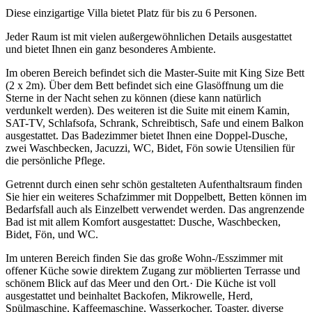
Diese einzigartige Villa bietet Platz für bis zu 6 Personen.
Jeder Raum ist mit vielen außergewöhnlichen Details ausgestattet
und bietet Ihnen ein ganz besonderes Ambiente.
Im oberen Bereich befindet sich die Master-Suite mit King Size Bett
(2 x 2m). Über dem Bett befindet sich eine Glasöffnung um die
Sterne in der Nacht sehen zu können (diese kann natürlich
verdunkelt werden). Des weiteren ist die Suite mit einem Kamin,
SAT-TV, Schlafsofa, Schrank, Schreibtisch, Safe und einem Balkon
ausgestattet. Das Badezimmer bietet Ihnen eine Doppel-Dusche,
zwei Waschbecken, Jacuzzi, WC, Bidet, Fön sowie Utensilien für
die persönliche Pflege.
Getrennt durch einen sehr schön gestalteten Aufenthaltsraum finden
Sie hier ein weiteres Schafzimmer mit Doppelbett, Betten können im
Bedarfsfall auch als Einzelbett verwendet werden. Das angrenzende
Bad ist mit allem Komfort ausgestattet: Dusche, Waschbecken,
Bidet, Fön, und WC.
Im unteren Bereich finden Sie das große Wohn-/Esszimmer mit
offener Küche sowie direktem Zugang zur möblierten Terrasse und
schönem Blick auf das Meer und den Ort.· Die Küche ist voll
ausgestattet und beinhaltet Backofen, Mikrowelle, Herd,
Spülmaschine, Kaffeemaschine, Wasserkocher, Toaster, diverse