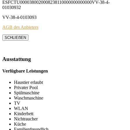
ESFCTU0000380020008238110000000000000VV-38-4-
01030932
VV-38-4-0103093
AGB des Anbieters
SCHLIEẞEN
Ausstattung
Verfügbare Leistungen
Haustier erlaubt
Privater Pool
Spülmaschine
Waschmaschine
TV
WLAN
Kinderbett
Nichtraucher
Küche
Familienfreundlich