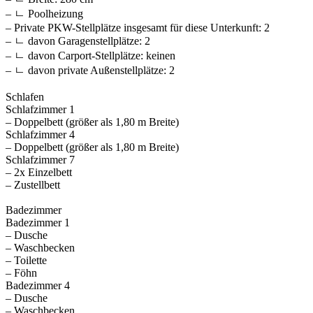
– ㄴ Poolheizung
– Private PKW-Stellplätze insgesamt für diese Unterkunft: 2
– ㄴ davon Garagenstellplätze: 2
– ㄴ davon Carport-Stellplätze: keinen
– ㄴ davon private Außen­stellplätze: 2
Schlafen
Schlafzimmer 1
– Doppelbett (größer als 1,80 m Breite)
Schlafzimmer 4
– Doppelbett (größer als 1,80 m Breite)
Schlafzimmer 7
– 2x Einzelbett
– Zustellbett
Badezimmer
Badezimmer 1
– Dusche
– Waschbecken
– Toilette
– Föhn
Badezimmer 4
– Dusche
– Waschbecken