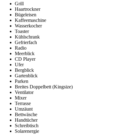
Grill
Haartrockner
Bügeleisen
Kaffeemaschine
Wasserkocher
Toaster
Kühlschrank
Gefrierfach
Radio
Meerblick
CD Player
Ufer
Bergblick
Gartenblick
Parken
Breites Doppelbett (Kingsize)
Ventilator
Mixer
Terrasse
Umzäunt
Bettwäsche
Handtücher
Schreibtisch
Solarenergie