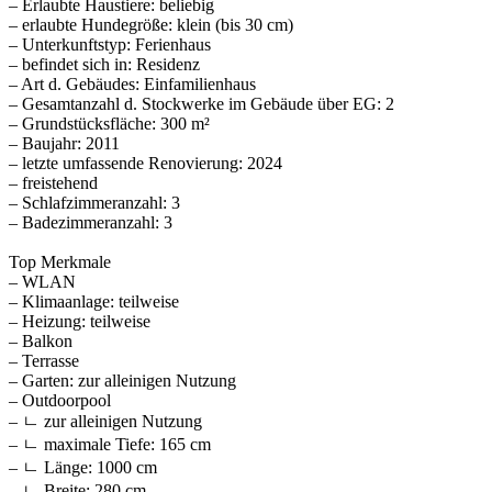
– Erlaubte Haustiere: beliebig
– erlaubte Hundegröße: klein (bis 30 cm)
– Unterkunftstyp: Ferienhaus
– befindet sich in: Residenz
– Art d. Gebäudes: Einfamilienhaus
– Gesamtanzahl d. Stockwerke im Gebäude über EG: 2
– Grundstücksfläche: 300 m²
– Baujahr: 2011
– letzte umfassende Renovierung: 2024
– freistehend
– Schlafzimmeranzahl: 3
– Badezimmeranzahl: 3
Top Merkmale
– WLAN
– Klimaanlage: teilweise
– Heizung: teilweise
– Balkon
– Terrasse
– Garten: zur alleinigen Nutzung
– Outdoorpool
– ㄴ zur alleinigen Nutzung
– ㄴ maximale Tiefe: 165 cm
– ㄴ Länge: 1000 cm
– ㄴ Breite: 280 cm