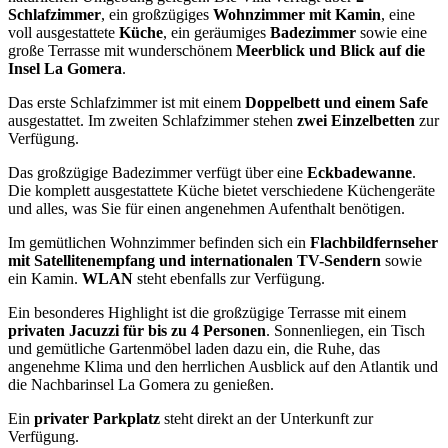
Schlafzimmer
, ein großzügiges
Wohnzimmer mit Kamin
, eine
voll ausgestattete
Küche
, ein geräumiges
Badezimmer
sowie eine
große Terrasse mit wunderschönem
Meerblick und Blick auf die
Insel La Gomera
.
Das erste Schlafzimmer ist mit einem
Doppelbett und einem Safe
ausgestattet. Im zweiten Schlafzimmer stehen
zwei Einzelbetten
zur
Verfügung.
Das großzügige Badezimmer verfügt über eine
Eckbadewanne
.
Die komplett ausgestattete Küche bietet verschiedene Küchengeräte
und alles, was Sie für einen angenehmen Aufenthalt benötigen.
Im gemütlichen Wohnzimmer befinden sich ein
Flachbildfernseher
mit Satellitenempfang und internationalen TV-Sendern
sowie
ein Kamin.
WLAN
steht ebenfalls zur Verfügung.
Ein besonderes Highlight ist die großzügige Terrasse mit einem
privaten Jacuzzi für bis zu 4 Personen
. Sonnenliegen, ein Tisch
und gemütliche Gartenmöbel laden dazu ein, die Ruhe, das
angenehme Klima und den herrlichen Ausblick auf den Atlantik und
die Nachbarinsel La Gomera zu genießen.
Ein
privater Parkplatz
steht direkt an der Unterkunft zur
Verfügung.