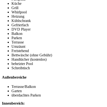
Küche
Grill
Whirlpool
Heizung
Kühlschrank
Gefrierfach
DVD Player
Balkon
Parken
Terrasse
Umzäunt
Freistehend
Bettwäsche (ohne Gebühr)
Handtücher (kostenlos)
beheizter Pool
Schreibtisch
Außenbereiche
Terrasse/Balkon
Garten
überdachtes Parken
Innenbereich: