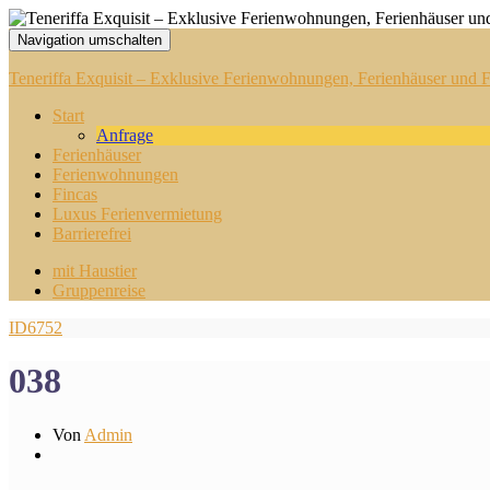
Navigation umschalten
Teneriffa Exquisit – Exklusive Ferienwohnungen, Ferienhäuser und Fi
Start
Anfrage
Ferienhäuser
Ferienwohnungen
Fincas
Luxus Ferienvermietung
Barrierefrei
mit Haustier
Gruppenreise
ID6752
038
Von
Admin