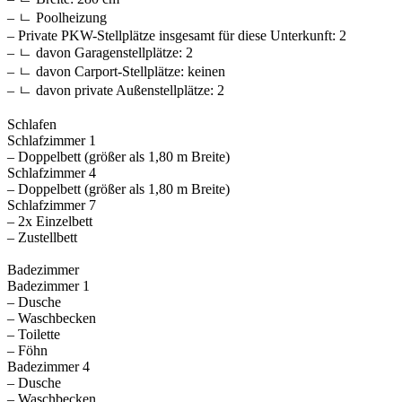
– ㄴ Poolheizung
– Private PKW-Stellplätze insgesamt für diese Unterkunft: 2
– ㄴ davon Garagenstellplätze: 2
– ㄴ davon Carport-Stellplätze: keinen
– ㄴ davon private Außen­stellplätze: 2
Schlafen
Schlafzimmer 1
– Doppelbett (größer als 1,80 m Breite)
Schlafzimmer 4
– Doppelbett (größer als 1,80 m Breite)
Schlafzimmer 7
– 2x Einzelbett
– Zustellbett
Badezimmer
Badezimmer 1
– Dusche
– Waschbecken
– Toilette
– Föhn
Badezimmer 4
– Dusche
– Waschbecken