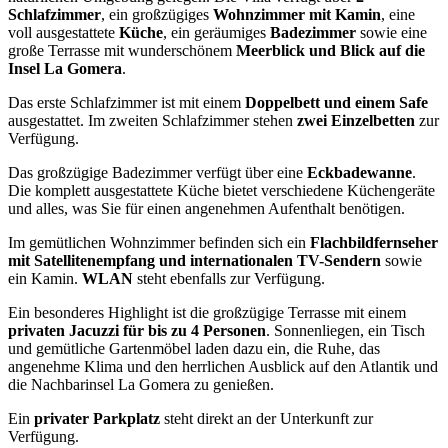
Schlafzimmer
, ein großzügiges
Wohnzimmer mit Kamin
, eine
voll ausgestattete
Küche
, ein geräumiges
Badezimmer
sowie eine
große Terrasse mit wunderschönem
Meerblick und Blick auf die
Insel La Gomera
.
Das erste Schlafzimmer ist mit einem
Doppelbett und einem Safe
ausgestattet. Im zweiten Schlafzimmer stehen
zwei Einzelbetten
zur
Verfügung.
Das großzügige Badezimmer verfügt über eine
Eckbadewanne
.
Die komplett ausgestattete Küche bietet verschiedene Küchengeräte
und alles, was Sie für einen angenehmen Aufenthalt benötigen.
Im gemütlichen Wohnzimmer befinden sich ein
Flachbildfernseher
mit Satellitenempfang und internationalen TV-Sendern
sowie
ein Kamin.
WLAN
steht ebenfalls zur Verfügung.
Ein besonderes Highlight ist die großzügige Terrasse mit einem
privaten Jacuzzi für bis zu 4 Personen
. Sonnenliegen, ein Tisch
und gemütliche Gartenmöbel laden dazu ein, die Ruhe, das
angenehme Klima und den herrlichen Ausblick auf den Atlantik und
die Nachbarinsel La Gomera zu genießen.
Ein
privater Parkplatz
steht direkt an der Unterkunft zur
Verfügung.