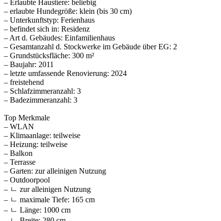
– Erlaubte Haustiere: beliebig
– erlaubte Hundegröße: klein (bis 30 cm)
– Unterkunftstyp: Ferienhaus
– befindet sich in: Residenz
– Art d. Gebäudes: Einfamilienhaus
– Gesamtanzahl d. Stockwerke im Gebäude über EG: 2
– Grundstücksfläche: 300 m²
– Baujahr: 2011
– letzte umfassende Renovierung: 2024
– freistehend
– Schlafzimmeranzahl: 3
– Badezimmeranzahl: 3
Top Merkmale
– WLAN
– Klimaanlage: teilweise
– Heizung: teilweise
– Balkon
– Terrasse
– Garten: zur alleinigen Nutzung
– Outdoorpool
– ㄴ zur alleinigen Nutzung
– ㄴ maximale Tiefe: 165 cm
– ㄴ Länge: 1000 cm
– ㄴ Breite: 280 cm