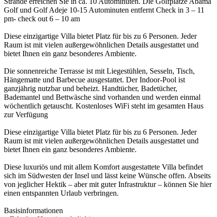
Strände erreichen Sie in ca. 10 Autominuten. Die Golfplätze Abama
Golf und Golf Adeje 10-15 Autominuten entfernt Check in 3 – 11
pm- check out 6 – 10 am
Diese einzigartige Villa bietet Platz für bis zu 6 Personen. Jeder
Raum ist mit vielen außergewöhnlichen Details ausgestattet und
bietet Ihnen ein ganz besonderes Ambiente.
Die sonnenreiche Terrasse ist mit Liegestühlen, Sesseln, Tisch,
Hängematte und Barbecue ausgestattet. Der Indoor-Pool ist
ganzjährig nutzbar und beheizt. Handtücher, Badetücher,
Bademantel und Bettwäsche sind vorhanden und werden einmal
wöchentlich getauscht. Kostenloses WiFi steht im gesamten Haus
zur Verfügung
Diese einzigartige Villa bietet Platz für bis zu 6 Personen. Jeder
Raum ist mit vielen außergewöhnlichen Details ausgestattet und
bietet Ihnen ein ganz besonderes Ambiente.
Diese luxuriös und mit allem Komfort ausgestattete Villa befindet
sich im Südwesten der Insel und lässt keine Wünsche offen. Abseits
von jeglicher Hektik – aber mit guter Infrastruktur – können Sie hier
einen entspannten Urlaub verbringen.
Basisinformationen