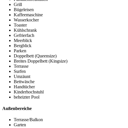
Grill
Bügeleisen
Kaffeemaschine
Wasserkocher
Toaster
Kühlschrank
Gefrierfach
Meerblick
Bergblick
Parken
Doppelbett (Queensize)
Breites Doppelbett (Kingsize)
Terrasse
Surfen
Umzäunt
Bettwäsche
Handtücher
Kinderhochstuhl
beheizter Pool
Außenbereiche
Terrasse/Balkon
Garten