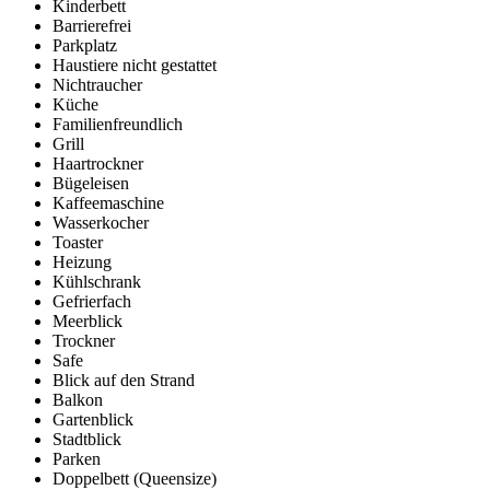
Kinderbett
Barrierefrei
Parkplatz
Haustiere nicht gestattet
Nichtraucher
Küche
Familienfreundlich
Grill
Haartrockner
Bügeleisen
Kaffeemaschine
Wasserkocher
Toaster
Heizung
Kühlschrank
Gefrierfach
Meerblick
Trockner
Safe
Blick auf den Strand
Balkon
Gartenblick
Stadtblick
Parken
Doppelbett (Queensize)