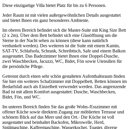
Diese einzigartige Villa bietet Platz für bis zu 6 Personen.
Jeder Raum ist mit vielen außergewöhnlichen Details ausgestattet
und bietet Ihnen ein ganz besonderes Ambiente.
Im oberen Bereich befindet sich die Master-Suite mit King Size Bett
(2 x 2m). Über dem Bett befindet sich eine Glasöffnung um die
Sterne in der Nacht sehen zu können (diese kann natürlich
verdunkelt werden). Des weiteren ist die Suite mit einem Kamin,
SAT-TV, Schlafsofa, Schrank, Schreibtisch, Safe und einem Balkon
ausgestattet. Das Badezimmer bietet Ihnen eine Doppel-Dusche,
zwei Waschbecken, Jacuzzi, WC, Bidet, Fön sowie Utensilien für
die persönliche Pflege.
Getrennt durch einen sehr schön gestalteten Aufenthaltsraum finden
Sie hier ein weiteres Schafzimmer mit Doppelbett, Betten können im
Bedarfsfall auch als Einzelbett verwendet werden. Das angrenzende
Bad ist mit allem Komfort ausgestattet: Dusche, Waschbecken,
Bidet, Fön, und WC.
Im unteren Bereich finden Sie das große Wohn-/Esszimmer mit
offener Küche sowie direktem Zugang zur möblierten Terrasse und
schönem Blick auf das Meer und den Ort.· Die Küche ist voll
ausgestattet und beinhaltet Backofen, Mikrowelle, Herd,
Spülmaschine, Kaffeemaschine, Wasserkocher, Toaster, diverse