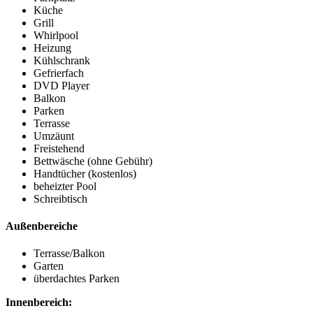
Küche
Grill
Whirlpool
Heizung
Kühlschrank
Gefrierfach
DVD Player
Balkon
Parken
Terrasse
Umzäunt
Freistehend
Bettwäsche (ohne Gebühr)
Handtücher (kostenlos)
beheizter Pool
Schreibtisch
Außenbereiche
Terrasse/Balkon
Garten
überdachtes Parken
Innenbereich: