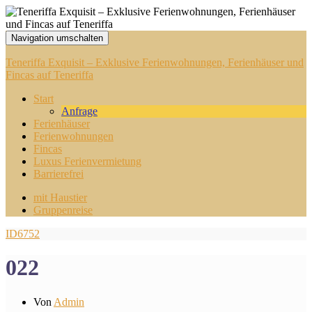
Navigation umschalten
Teneriffa Exquisit – Exklusive Ferienwohnungen, Ferienhäuser und
Fincas auf Teneriffa
Start
Anfrage
Ferienhäuser
Ferienwohnungen
Fincas
Luxus Ferienvermietung
Barrierefrei
mit Haustier
Gruppenreise
ID6752
022
Von
Admin