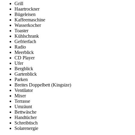
Grill
Haartrockner
Bügeleisen
Kaffeemaschine
Wasserkocher
Toaster
Kühlschrank
Gefrierfach
Radio
Meerblick
CD Player
Ufer
Bergblick
Gartenblick
Parken
Breites Doppelbett (Kingsize)
Ventilator
Mixer
Terrasse
Umzäunt
Bettwäsche
Handtücher
Schreibtisch
Solarenergie