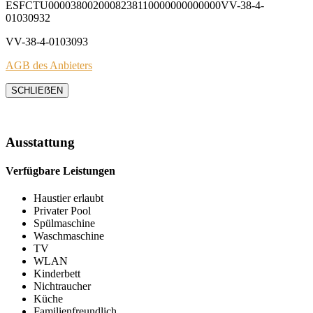
ESFCTU0000380020008238110000000000000VV-38-4-
01030932
VV-38-4-0103093
AGB des Anbieters
SCHLIEẞEN
Ausstattung
Verfügbare Leistungen
Haustier erlaubt
Privater Pool
Spülmaschine
Waschmaschine
TV
WLAN
Kinderbett
Nichtraucher
Küche
Familienfreundlich