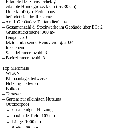
– Erlaubte Haustiere: beliebig
– erlaubte Hundegröße: klein (bis 30 cm)
– Unterkunftstyp: Ferienhaus
– befindet sich in: Residenz
– Art d. Gebäudes: Einfamilienhaus
– Gesamtanzahl d. Stockwerke im Gebäude über EG: 2
– Grundstücksfläche: 300 m²
– Baujahr: 2011
– letzte umfassende Renovierung: 2024
– freistehend
– Schlafzimmeranzahl: 3
– Badezimmeranzahl: 3
Top Merkmale
– WLAN
– Klimaanlage: teilweise
– Heizung: teilweise
– Balkon
– Terrasse
– Garten: zur alleinigen Nutzung
– Outdoorpool
– ㄴ zur alleinigen Nutzung
– ㄴ maximale Tiefe: 165 cm
– ㄴ Länge: 1000 cm
– ㄴ Breite: 280 cm