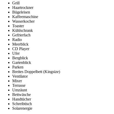
Grill
Haartrockner
Bügeleisen
Kaffeemaschine
Wasserkocher
Toaster
Kühlschrank
Gefrierfach
Radio
Meerblick
CD Player
Ufer
Bergblick
Gartenblick
Parken
Breites Doppelbett (Kingsize)
Ventilator
Mixer
Terrasse
Umzäunt
Bettwäsche
Handtücher
Schreibtisch
Solarenergie