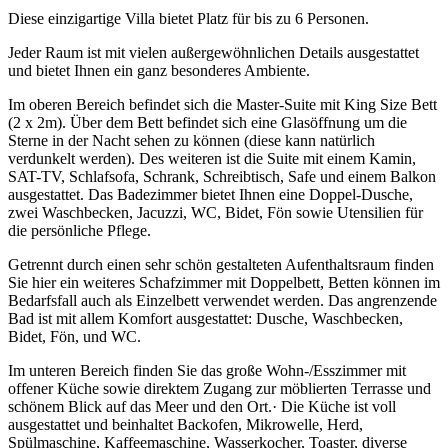
Diese einzigartige Villa bietet Platz für bis zu 6 Personen.
Jeder Raum ist mit vielen außergewöhnlichen Details ausgestattet
und bietet Ihnen ein ganz besonderes Ambiente.
Im oberen Bereich befindet sich die Master-Suite mit King Size Bett
(2 x 2m). Über dem Bett befindet sich eine Glasöffnung um die
Sterne in der Nacht sehen zu können (diese kann natürlich
verdunkelt werden). Des weiteren ist die Suite mit einem Kamin,
SAT-TV, Schlafsofa, Schrank, Schreibtisch, Safe und einem Balkon
ausgestattet. Das Badezimmer bietet Ihnen eine Doppel-Dusche,
zwei Waschbecken, Jacuzzi, WC, Bidet, Fön sowie Utensilien für
die persönliche Pflege.
Getrennt durch einen sehr schön gestalteten Aufenthaltsraum finden
Sie hier ein weiteres Schafzimmer mit Doppelbett, Betten können im
Bedarfsfall auch als Einzelbett verwendet werden. Das angrenzende
Bad ist mit allem Komfort ausgestattet: Dusche, Waschbecken,
Bidet, Fön, und WC.
Im unteren Bereich finden Sie das große Wohn-/Esszimmer mit
offener Küche sowie direktem Zugang zur möblierten Terrasse und
schönem Blick auf das Meer und den Ort.· Die Küche ist voll
ausgestattet und beinhaltet Backofen, Mikrowelle, Herd,
Spülmaschine, Kaffeemaschine, Wasserkocher, Toaster, diverse