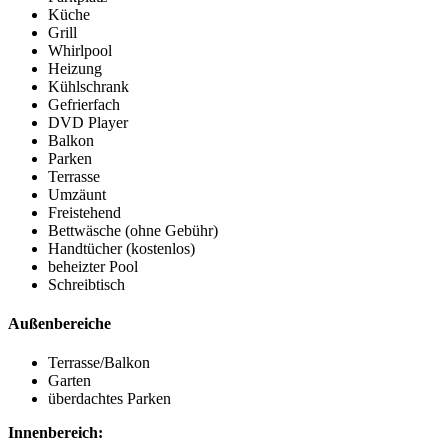
Küche
Grill
Whirlpool
Heizung
Kühlschrank
Gefrierfach
DVD Player
Balkon
Parken
Terrasse
Umzäunt
Freistehend
Bettwäsche (ohne Gebühr)
Handtücher (kostenlos)
beheizter Pool
Schreibtisch
Außenbereiche
Terrasse/Balkon
Garten
überdachtes Parken
Innenbereich: