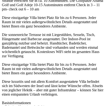
Strände erreichen Sie in ca. 10 Autominuten. Die Golfplätze Abama
Golf und Golf Adeje 10-15 Autominuten entfernt Check in 3 – 11
pm- check out 6 – 10 am
Diese einzigartige Villa bietet Platz für bis zu 6 Personen. Jeder
Raum ist mit vielen außergewöhnlichen Details ausgestattet und
bietet Ihnen ein ganz besonderes Ambiente.
Die sonnenreiche Terrasse ist mit Liegestühlen, Sesseln, Tisch,
Hängematte und Barbecue ausgestattet. Der Indoor-Pool ist
ganzjährig nutzbar und beheizt. Handtücher, Badetücher,
Bademantel und Bettwäsche sind vorhanden und werden einmal
wöchentlich getauscht. Kostenloses WiFi steht im gesamten Haus
zur Verfügung
Diese einzigartige Villa bietet Platz für bis zu 6 Personen. Jeder
Raum ist mit vielen außergewöhnlichen Details ausgestattet und
bietet Ihnen ein ganz besonderes Ambiente.
Diese luxuriös und mit allem Komfort ausgestattete Villa befindet
sich im Südwesten der Insel und lässt keine Wünsche offen. Abseits
von jeglicher Hektik – aber mit guter Infrastruktur – können Sie hier
einen entspannten Urlaub verbringen.
Basisinformationen