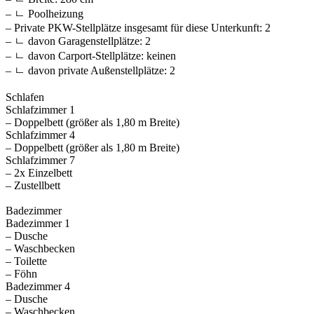
– ㄴ Poolheizung
– Private PKW-Stellplätze insgesamt für diese Unterkunft: 2
– ㄴ davon Garagenstellplätze: 2
– ㄴ davon Carport-Stellplätze: keinen
– ㄴ davon private Außen­stellplätze: 2
Schlafen
Schlafzimmer 1
– Doppelbett (größer als 1,80 m Breite)
Schlafzimmer 4
– Doppelbett (größer als 1,80 m Breite)
Schlafzimmer 7
– 2x Einzelbett
– Zustellbett
Badezimmer
Badezimmer 1
– Dusche
– Waschbecken
– Toilette
– Föhn
Badezimmer 4
– Dusche
– Waschbecken