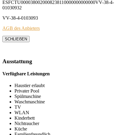
ESFCTU0000380020008238110000000000000VV-38-4-
01030932
VV-38-4-0103093
AGB des Anbieters
SCHLIEẞEN
Ausstattung
Verfügbare Leistungen
Haustier erlaubt
Privater Pool
Spülmaschine
Waschmaschine
TV
WLAN
Kinderbett
Nichtraucher
Küche
Familienfreundlich