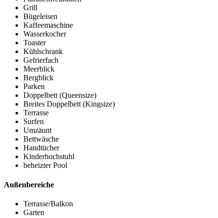
Grill
Bügeleisen
Kaffeemaschine
Wasserkocher
Toaster
Kühlschrank
Gefrierfach
Meerblick
Bergblick
Parken
Doppelbett (Queensize)
Breites Doppelbett (Kingsize)
Terrasse
Surfen
Umzäunt
Bettwäsche
Handtücher
Kinderhochstuhl
beheizter Pool
Außenbereiche
Terrasse/Balkon
Garten