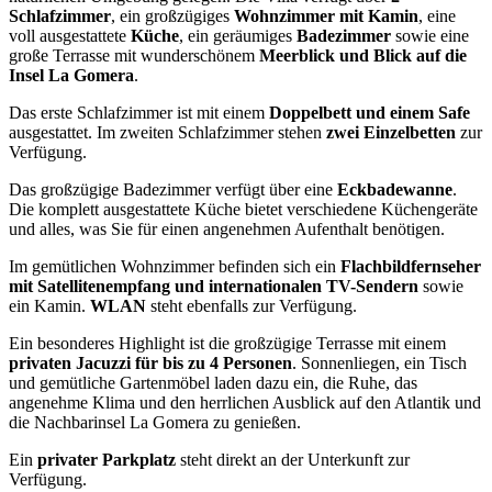
Schlafzimmer
, ein großzügiges
Wohnzimmer mit Kamin
, eine
voll ausgestattete
Küche
, ein geräumiges
Badezimmer
sowie eine
große Terrasse mit wunderschönem
Meerblick und Blick auf die
Insel La Gomera
.
Das erste Schlafzimmer ist mit einem
Doppelbett und einem Safe
ausgestattet. Im zweiten Schlafzimmer stehen
zwei Einzelbetten
zur
Verfügung.
Das großzügige Badezimmer verfügt über eine
Eckbadewanne
.
Die komplett ausgestattete Küche bietet verschiedene Küchengeräte
und alles, was Sie für einen angenehmen Aufenthalt benötigen.
Im gemütlichen Wohnzimmer befinden sich ein
Flachbildfernseher
mit Satellitenempfang und internationalen TV-Sendern
sowie
ein Kamin.
WLAN
steht ebenfalls zur Verfügung.
Ein besonderes Highlight ist die großzügige Terrasse mit einem
privaten Jacuzzi für bis zu 4 Personen
. Sonnenliegen, ein Tisch
und gemütliche Gartenmöbel laden dazu ein, die Ruhe, das
angenehme Klima und den herrlichen Ausblick auf den Atlantik und
die Nachbarinsel La Gomera zu genießen.
Ein
privater Parkplatz
steht direkt an der Unterkunft zur
Verfügung.