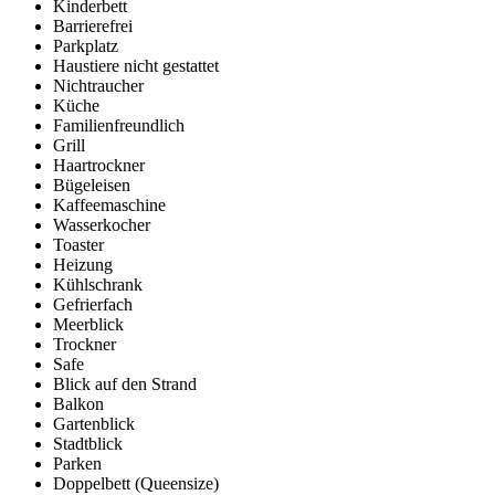
Kinderbett
Barrierefrei
Parkplatz
Haustiere nicht gestattet
Nichtraucher
Küche
Familienfreundlich
Grill
Haartrockner
Bügeleisen
Kaffeemaschine
Wasserkocher
Toaster
Heizung
Kühlschrank
Gefrierfach
Meerblick
Trockner
Safe
Blick auf den Strand
Balkon
Gartenblick
Stadtblick
Parken
Doppelbett (Queensize)