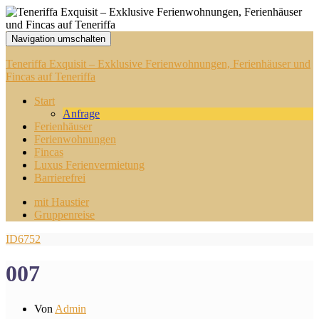
Navigation umschalten
Teneriffa Exquisit – Exklusive Ferienwohnungen, Ferienhäuser und
Fincas auf Teneriffa
Start
Anfrage
Ferienhäuser
Ferienwohnungen
Fincas
Luxus Ferienvermietung
Barrierefrei
mit Haustier
Gruppenreise
ID6752
007
Von
Admin