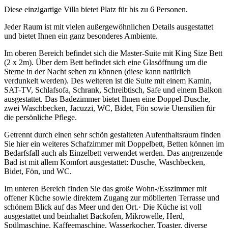
Diese einzigartige Villa bietet Platz für bis zu 6 Personen.
Jeder Raum ist mit vielen außergewöhnlichen Details ausgestattet
und bietet Ihnen ein ganz besonderes Ambiente.
Im oberen Bereich befindet sich die Master-Suite mit King Size Bett
(2 x 2m). Über dem Bett befindet sich eine Glasöffnung um die
Sterne in der Nacht sehen zu können (diese kann natürlich
verdunkelt werden). Des weiteren ist die Suite mit einem Kamin,
SAT-TV, Schlafsofa, Schrank, Schreibtisch, Safe und einem Balkon
ausgestattet. Das Badezimmer bietet Ihnen eine Doppel-Dusche,
zwei Waschbecken, Jacuzzi, WC, Bidet, Fön sowie Utensilien für
die persönliche Pflege.
Getrennt durch einen sehr schön gestalteten Aufenthaltsraum finden
Sie hier ein weiteres Schafzimmer mit Doppelbett, Betten können im
Bedarfsfall auch als Einzelbett verwendet werden. Das angrenzende
Bad ist mit allem Komfort ausgestattet: Dusche, Waschbecken,
Bidet, Fön, und WC.
Im unteren Bereich finden Sie das große Wohn-/Esszimmer mit
offener Küche sowie direktem Zugang zur möblierten Terrasse und
schönem Blick auf das Meer und den Ort.· Die Küche ist voll
ausgestattet und beinhaltet Backofen, Mikrowelle, Herd,
Spülmaschine, Kaffeemaschine, Wasserkocher, Toaster, diverse