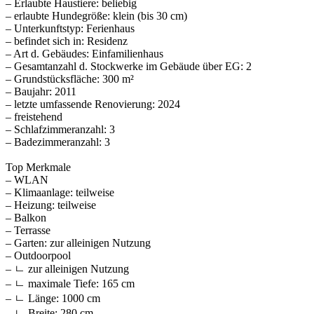
– Erlaubte Haustiere: beliebig
– erlaubte Hundegröße: klein (bis 30 cm)
– Unterkunftstyp: Ferienhaus
– befindet sich in: Residenz
– Art d. Gebäudes: Einfamilienhaus
– Gesamtanzahl d. Stockwerke im Gebäude über EG: 2
– Grundstücksfläche: 300 m²
– Baujahr: 2011
– letzte umfassende Renovierung: 2024
– freistehend
– Schlafzimmeranzahl: 3
– Badezimmeranzahl: 3
Top Merkmale
– WLAN
– Klimaanlage: teilweise
– Heizung: teilweise
– Balkon
– Terrasse
– Garten: zur alleinigen Nutzung
– Outdoorpool
– ㄴ zur alleinigen Nutzung
– ㄴ maximale Tiefe: 165 cm
– ㄴ Länge: 1000 cm
– ㄴ Breite: 280 cm