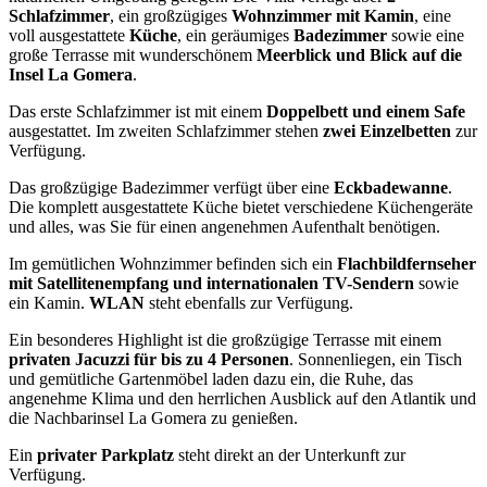
Schlafzimmer
, ein großzügiges
Wohnzimmer mit Kamin
, eine
voll ausgestattete
Küche
, ein geräumiges
Badezimmer
sowie eine
große Terrasse mit wunderschönem
Meerblick und Blick auf die
Insel La Gomera
.
Das erste Schlafzimmer ist mit einem
Doppelbett und einem Safe
ausgestattet. Im zweiten Schlafzimmer stehen
zwei Einzelbetten
zur
Verfügung.
Das großzügige Badezimmer verfügt über eine
Eckbadewanne
.
Die komplett ausgestattete Küche bietet verschiedene Küchengeräte
und alles, was Sie für einen angenehmen Aufenthalt benötigen.
Im gemütlichen Wohnzimmer befinden sich ein
Flachbildfernseher
mit Satellitenempfang und internationalen TV-Sendern
sowie
ein Kamin.
WLAN
steht ebenfalls zur Verfügung.
Ein besonderes Highlight ist die großzügige Terrasse mit einem
privaten Jacuzzi für bis zu 4 Personen
. Sonnenliegen, ein Tisch
und gemütliche Gartenmöbel laden dazu ein, die Ruhe, das
angenehme Klima und den herrlichen Ausblick auf den Atlantik und
die Nachbarinsel La Gomera zu genießen.
Ein
privater Parkplatz
steht direkt an der Unterkunft zur
Verfügung.