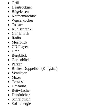
Grill
Haartrockner
Bügeleisen
Kaffeemaschine
Wasserkocher
Toaster
Kühlschrank
Gefrierfach
Radio
Meerblick
CD Player
Ufer
Bergblick
Gartenblick
Parken
Breites Doppelbett (Kingsize)
Ventilator
Mixer
Terrasse
Umzäunt
Bettwäsche
Handtücher
Schreibtisch
Solarenergie