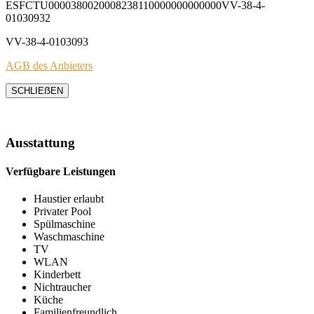
ESFCTU0000380020008238110000000000000VV-38-4-
01030932
VV-38-4-0103093
AGB des Anbieters
SCHLIEẞEN
Ausstattung
Verfügbare Leistungen
Haustier erlaubt
Privater Pool
Spülmaschine
Waschmaschine
TV
WLAN
Kinderbett
Nichtraucher
Küche
Familienfreundlich