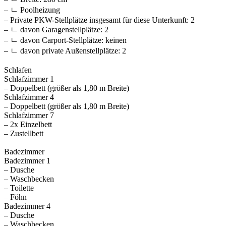
– ㄴ Poolheizung
– Private PKW-Stellplätze insgesamt für diese Unterkunft: 2
– ㄴ davon Garagenstellplätze: 2
– ㄴ davon Carport-Stellplätze: keinen
– ㄴ davon private Außen­stellplätze: 2
Schlafen
Schlafzimmer 1
– Doppelbett (größer als 1,80 m Breite)
Schlafzimmer 4
– Doppelbett (größer als 1,80 m Breite)
Schlafzimmer 7
– 2x Einzelbett
– Zustellbett
Badezimmer
Badezimmer 1
– Dusche
– Waschbecken
– Toilette
– Föhn
Badezimmer 4
– Dusche
– Waschbecken