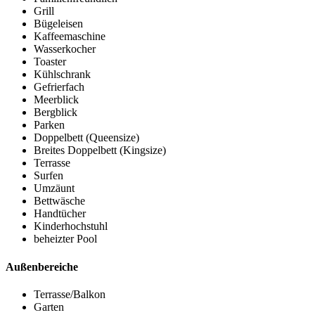
Grill
Bügeleisen
Kaffeemaschine
Wasserkocher
Toaster
Kühlschrank
Gefrierfach
Meerblick
Bergblick
Parken
Doppelbett (Queensize)
Breites Doppelbett (Kingsize)
Terrasse
Surfen
Umzäunt
Bettwäsche
Handtücher
Kinderhochstuhl
beheizter Pool
Außenbereiche
Terrasse/Balkon
Garten