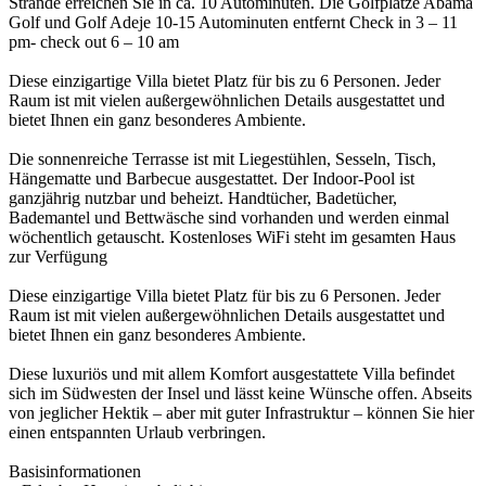
Strände erreichen Sie in ca. 10 Autominuten. Die Golfplätze Abama
Golf und Golf Adeje 10-15 Autominuten entfernt Check in 3 – 11
pm- check out 6 – 10 am
Diese einzigartige Villa bietet Platz für bis zu 6 Personen. Jeder
Raum ist mit vielen außergewöhnlichen Details ausgestattet und
bietet Ihnen ein ganz besonderes Ambiente.
Die sonnenreiche Terrasse ist mit Liegestühlen, Sesseln, Tisch,
Hängematte und Barbecue ausgestattet. Der Indoor-Pool ist
ganzjährig nutzbar und beheizt. Handtücher, Badetücher,
Bademantel und Bettwäsche sind vorhanden und werden einmal
wöchentlich getauscht. Kostenloses WiFi steht im gesamten Haus
zur Verfügung
Diese einzigartige Villa bietet Platz für bis zu 6 Personen. Jeder
Raum ist mit vielen außergewöhnlichen Details ausgestattet und
bietet Ihnen ein ganz besonderes Ambiente.
Diese luxuriös und mit allem Komfort ausgestattete Villa befindet
sich im Südwesten der Insel und lässt keine Wünsche offen. Abseits
von jeglicher Hektik – aber mit guter Infrastruktur – können Sie hier
einen entspannten Urlaub verbringen.
Basisinformationen