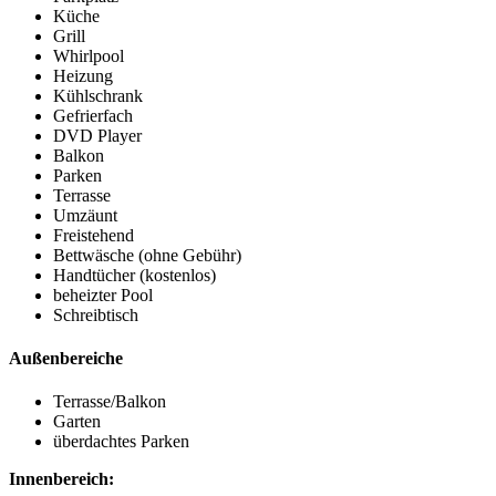
Küche
Grill
Whirlpool
Heizung
Kühlschrank
Gefrierfach
DVD Player
Balkon
Parken
Terrasse
Umzäunt
Freistehend
Bettwäsche (ohne Gebühr)
Handtücher (kostenlos)
beheizter Pool
Schreibtisch
Außenbereiche
Terrasse/Balkon
Garten
überdachtes Parken
Innenbereich: