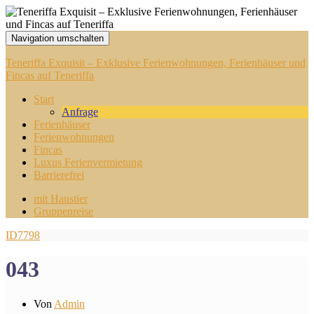
Navigation umschalten
Teneriffa Exquisit – Exklusive Ferienwohnungen, Ferienhäuser und
Fincas auf Teneriffa
Start
Anfrage
Ferienhäuser
Ferienwohnungen
Fincas
Luxus Ferienvermietung
Barrierefrei
mit Haustier
Gruppenreise
ID7798
043
Von
Admin