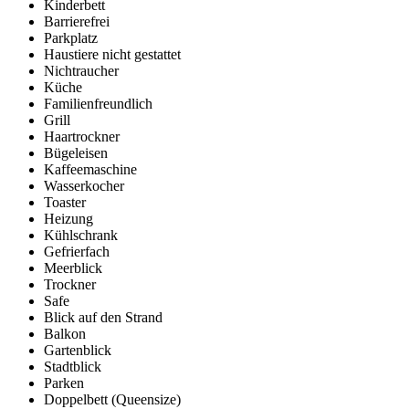
Kinderbett
Barrierefrei
Parkplatz
Haustiere nicht gestattet
Nichtraucher
Küche
Familienfreundlich
Grill
Haartrockner
Bügeleisen
Kaffeemaschine
Wasserkocher
Toaster
Heizung
Kühlschrank
Gefrierfach
Meerblick
Trockner
Safe
Blick auf den Strand
Balkon
Gartenblick
Stadtblick
Parken
Doppelbett (Queensize)