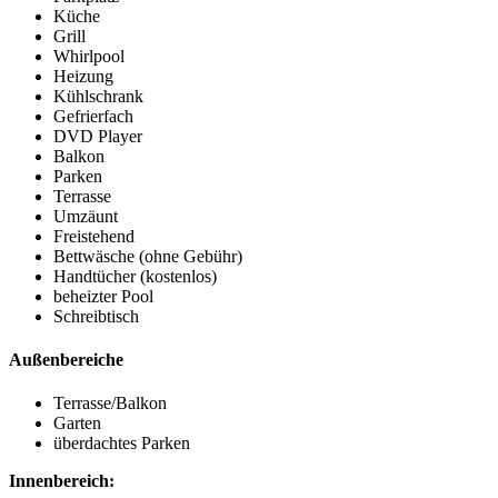
Küche
Grill
Whirlpool
Heizung
Kühlschrank
Gefrierfach
DVD Player
Balkon
Parken
Terrasse
Umzäunt
Freistehend
Bettwäsche (ohne Gebühr)
Handtücher (kostenlos)
beheizter Pool
Schreibtisch
Außenbereiche
Terrasse/Balkon
Garten
überdachtes Parken
Innenbereich: