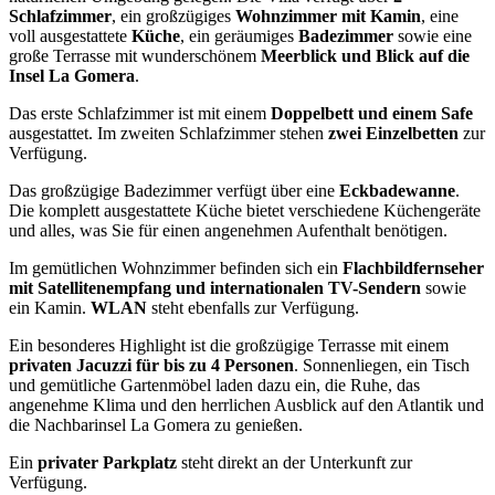
Schlafzimmer
, ein großzügiges
Wohnzimmer mit Kamin
, eine
voll ausgestattete
Küche
, ein geräumiges
Badezimmer
sowie eine
große Terrasse mit wunderschönem
Meerblick und Blick auf die
Insel La Gomera
.
Das erste Schlafzimmer ist mit einem
Doppelbett und einem Safe
ausgestattet. Im zweiten Schlafzimmer stehen
zwei Einzelbetten
zur
Verfügung.
Das großzügige Badezimmer verfügt über eine
Eckbadewanne
.
Die komplett ausgestattete Küche bietet verschiedene Küchengeräte
und alles, was Sie für einen angenehmen Aufenthalt benötigen.
Im gemütlichen Wohnzimmer befinden sich ein
Flachbildfernseher
mit Satellitenempfang und internationalen TV-Sendern
sowie
ein Kamin.
WLAN
steht ebenfalls zur Verfügung.
Ein besonderes Highlight ist die großzügige Terrasse mit einem
privaten Jacuzzi für bis zu 4 Personen
. Sonnenliegen, ein Tisch
und gemütliche Gartenmöbel laden dazu ein, die Ruhe, das
angenehme Klima und den herrlichen Ausblick auf den Atlantik und
die Nachbarinsel La Gomera zu genießen.
Ein
privater Parkplatz
steht direkt an der Unterkunft zur
Verfügung.