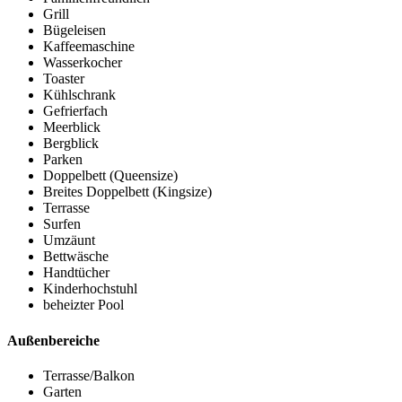
Grill
Bügeleisen
Kaffeemaschine
Wasserkocher
Toaster
Kühlschrank
Gefrierfach
Meerblick
Bergblick
Parken
Doppelbett (Queensize)
Breites Doppelbett (Kingsize)
Terrasse
Surfen
Umzäunt
Bettwäsche
Handtücher
Kinderhochstuhl
beheizter Pool
Außenbereiche
Terrasse/Balkon
Garten