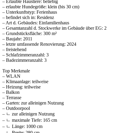
– Erlaubte Haustiere: beliebig
– erlaubte Hundegröße: klein (bis 30 cm)
– Unterkunftstyp: Ferienhaus
– befindet sich in: Residenz
– Art d. Gebäudes: Einfamilienhaus
– Gesamtanzahl d. Stockwerke im Gebäude über EG: 2
– Grundstücksfläche: 300 m²
– Baujahr: 2011
– letzte umfassende Renovierung: 2024
– freistehend
– Schlafzimmeranzahl: 3
– Badezimmeranzahl: 3
Top Merkmale
– WLAN
– Klimaanlage: teilweise
– Heizung: teilweise
– Balkon
– Terrasse
– Garten: zur alleinigen Nutzung
– Outdoorpool
– ㄴ zur alleinigen Nutzung
– ㄴ maximale Tiefe: 165 cm
– ㄴ Länge: 1000 cm
– ㄴ Breite: 280 cm