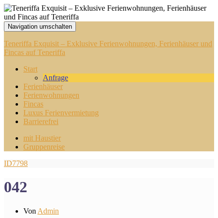
Navigation umschalten
Teneriffa Exquisit – Exklusive Ferienwohnungen, Ferienhäuser und
Fincas auf Teneriffa
Start
Anfrage
Ferienhäuser
Ferienwohnungen
Fincas
Luxus Ferienvermietung
Barrierefrei
mit Haustier
Gruppenreise
ID7798
042
Von
Admin