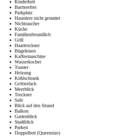
Kinderbett
Barrierefrei
Parkplatz
Haustiere nicht gestattet
Nichtraucher
Küche
Familienfreundlich
Grill
Haartrockner
Bügeleisen
Kaffeemaschine
Wasserkocher
Toaster
Heizung
Kühlschrank
Gefrierfach
Meerblick
Trockner
Safe
Blick auf den Strand
Balkon
Gartenblick
Stadtblick
Parken
Doppelbett (Queensize)