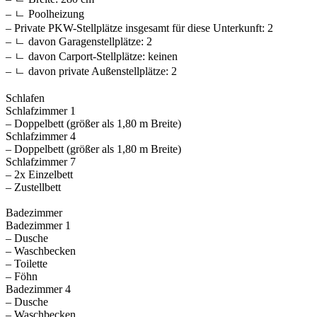
– ㄴ Poolheizung
– Private PKW-Stellplätze insgesamt für diese Unterkunft: 2
– ㄴ davon Garagenstellplätze: 2
– ㄴ davon Carport-Stellplätze: keinen
– ㄴ davon private Außen­stellplätze: 2
Schlafen
Schlafzimmer 1
– Doppelbett (größer als 1,80 m Breite)
Schlafzimmer 4
– Doppelbett (größer als 1,80 m Breite)
Schlafzimmer 7
– 2x Einzelbett
– Zustellbett
Badezimmer
Badezimmer 1
– Dusche
– Waschbecken
– Toilette
– Föhn
Badezimmer 4
– Dusche
– Waschbecken