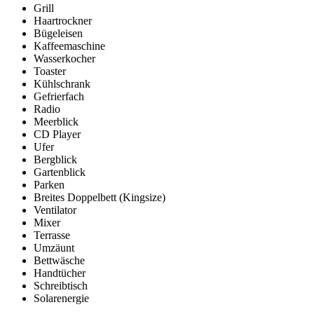
Grill
Haartrockner
Bügeleisen
Kaffeemaschine
Wasserkocher
Toaster
Kühlschrank
Gefrierfach
Radio
Meerblick
CD Player
Ufer
Bergblick
Gartenblick
Parken
Breites Doppelbett (Kingsize)
Ventilator
Mixer
Terrasse
Umzäunt
Bettwäsche
Handtücher
Schreibtisch
Solarenergie