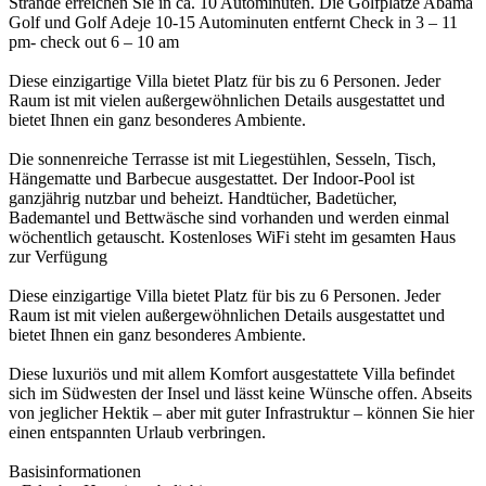
Strände erreichen Sie in ca. 10 Autominuten. Die Golfplätze Abama
Golf und Golf Adeje 10-15 Autominuten entfernt Check in 3 – 11
pm- check out 6 – 10 am
Diese einzigartige Villa bietet Platz für bis zu 6 Personen. Jeder
Raum ist mit vielen außergewöhnlichen Details ausgestattet und
bietet Ihnen ein ganz besonderes Ambiente.
Die sonnenreiche Terrasse ist mit Liegestühlen, Sesseln, Tisch,
Hängematte und Barbecue ausgestattet. Der Indoor-Pool ist
ganzjährig nutzbar und beheizt. Handtücher, Badetücher,
Bademantel und Bettwäsche sind vorhanden und werden einmal
wöchentlich getauscht. Kostenloses WiFi steht im gesamten Haus
zur Verfügung
Diese einzigartige Villa bietet Platz für bis zu 6 Personen. Jeder
Raum ist mit vielen außergewöhnlichen Details ausgestattet und
bietet Ihnen ein ganz besonderes Ambiente.
Diese luxuriös und mit allem Komfort ausgestattete Villa befindet
sich im Südwesten der Insel und lässt keine Wünsche offen. Abseits
von jeglicher Hektik – aber mit guter Infrastruktur – können Sie hier
einen entspannten Urlaub verbringen.
Basisinformationen