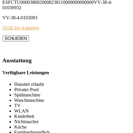
ESFCTU0000380020008238110000000000000VV-38-4-
01030932
VV-38-4-0103093
AGB des Anbieters
SCHLIEẞEN
Ausstattung
Verfügbare Leistungen
Haustier erlaubt
Privater Pool
Spülmaschine
Waschmaschine
TV
WLAN
Kinderbett
Nichtraucher
Küche
Familienfreundlich