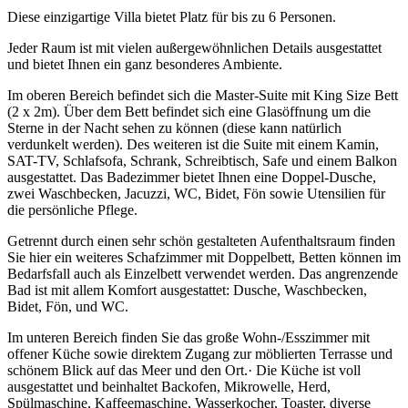
Diese einzigartige Villa bietet Platz für bis zu 6 Personen.
Jeder Raum ist mit vielen außergewöhnlichen Details ausgestattet
und bietet Ihnen ein ganz besonderes Ambiente.
Im oberen Bereich befindet sich die Master-Suite mit King Size Bett
(2 x 2m). Über dem Bett befindet sich eine Glasöffnung um die
Sterne in der Nacht sehen zu können (diese kann natürlich
verdunkelt werden). Des weiteren ist die Suite mit einem Kamin,
SAT-TV, Schlafsofa, Schrank, Schreibtisch, Safe und einem Balkon
ausgestattet. Das Badezimmer bietet Ihnen eine Doppel-Dusche,
zwei Waschbecken, Jacuzzi, WC, Bidet, Fön sowie Utensilien für
die persönliche Pflege.
Getrennt durch einen sehr schön gestalteten Aufenthaltsraum finden
Sie hier ein weiteres Schafzimmer mit Doppelbett, Betten können im
Bedarfsfall auch als Einzelbett verwendet werden. Das angrenzende
Bad ist mit allem Komfort ausgestattet: Dusche, Waschbecken,
Bidet, Fön, und WC.
Im unteren Bereich finden Sie das große Wohn-/Esszimmer mit
offener Küche sowie direktem Zugang zur möblierten Terrasse und
schönem Blick auf das Meer und den Ort.· Die Küche ist voll
ausgestattet und beinhaltet Backofen, Mikrowelle, Herd,
Spülmaschine, Kaffeemaschine, Wasserkocher, Toaster, diverse