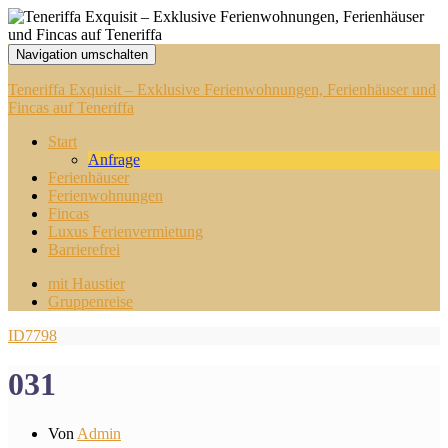
Navigation umschalten
Teneriffa Exquisit – Exklusive Ferienwohnungen, Ferienhäuser und
Fincas auf Teneriffa
Start
Anfrage
Ferienhäuser
Ferienwohnungen
Fincas
Luxus Ferienvermietung
Barrierefrei
mit Haustier
Gruppenreise
ID7798
031
Von
Admin