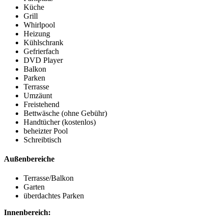
Küche
Grill
Whirlpool
Heizung
Kühlschrank
Gefrierfach
DVD Player
Balkon
Parken
Terrasse
Umzäunt
Freistehend
Bettwäsche (ohne Gebühr)
Handtücher (kostenlos)
beheizter Pool
Schreibtisch
Außenbereiche
Terrasse/Balkon
Garten
überdachtes Parken
Innenbereich: