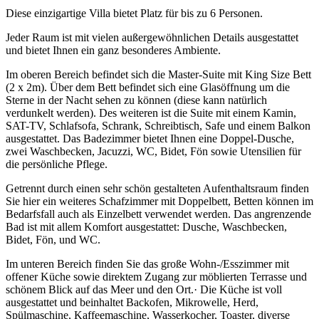
Diese einzigartige Villa bietet Platz für bis zu 6 Personen.
Jeder Raum ist mit vielen außergewöhnlichen Details ausgestattet
und bietet Ihnen ein ganz besonderes Ambiente.
Im oberen Bereich befindet sich die Master-Suite mit King Size Bett
(2 x 2m). Über dem Bett befindet sich eine Glasöffnung um die
Sterne in der Nacht sehen zu können (diese kann natürlich
verdunkelt werden). Des weiteren ist die Suite mit einem Kamin,
SAT-TV, Schlafsofa, Schrank, Schreibtisch, Safe und einem Balkon
ausgestattet. Das Badezimmer bietet Ihnen eine Doppel-Dusche,
zwei Waschbecken, Jacuzzi, WC, Bidet, Fön sowie Utensilien für
die persönliche Pflege.
Getrennt durch einen sehr schön gestalteten Aufenthaltsraum finden
Sie hier ein weiteres Schafzimmer mit Doppelbett, Betten können im
Bedarfsfall auch als Einzelbett verwendet werden. Das angrenzende
Bad ist mit allem Komfort ausgestattet: Dusche, Waschbecken,
Bidet, Fön, und WC.
Im unteren Bereich finden Sie das große Wohn-/Esszimmer mit
offener Küche sowie direktem Zugang zur möblierten Terrasse und
schönem Blick auf das Meer und den Ort.· Die Küche ist voll
ausgestattet und beinhaltet Backofen, Mikrowelle, Herd,
Spülmaschine, Kaffeemaschine, Wasserkocher, Toaster, diverse