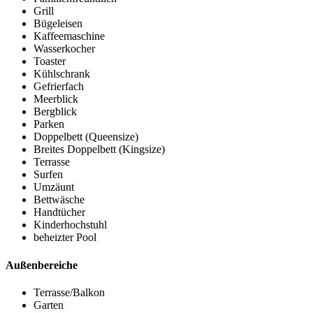
Grill
Bügeleisen
Kaffeemaschine
Wasserkocher
Toaster
Kühlschrank
Gefrierfach
Meerblick
Bergblick
Parken
Doppelbett (Queensize)
Breites Doppelbett (Kingsize)
Terrasse
Surfen
Umzäunt
Bettwäsche
Handtücher
Kinderhochstuhl
beheizter Pool
Außenbereiche
Terrasse/Balkon
Garten