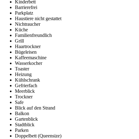
Kinderbett
Barrierefrei
Parkplatz
Haustiere nicht gestattet
Nichtraucher
Küche
Familienfreundlich
Grill
Haartrockner
Bügeleisen
Kaffeemaschine
Wasserkocher
Toaster
Heizung
Kühlschrank
Gefrierfach
Meerblick
Trockner
Safe
Blick auf den Strand
Balkon
Gartenblick
Stadtblick
Parken
Doppelbett (Queensize)