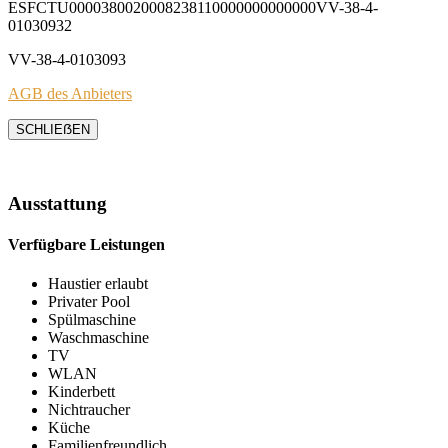
ESFCTU0000380020008238110000000000000VV-38-4-
01030932
VV-38-4-0103093
AGB des Anbieters
SCHLIEẞEN
Ausstattung
Verfügbare Leistungen
Haustier erlaubt
Privater Pool
Spülmaschine
Waschmaschine
TV
WLAN
Kinderbett
Nichtraucher
Küche
Familienfreundlich