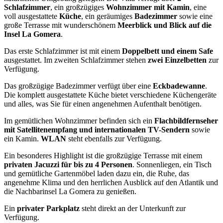
Schlafzimmer
, ein großzügiges
Wohnzimmer mit Kamin
, eine
voll ausgestattete
Küche
, ein geräumiges
Badezimmer
sowie eine
große Terrasse mit wunderschönem
Meerblick und Blick auf die
Insel La Gomera
.
Das erste Schlafzimmer ist mit einem
Doppelbett und einem Safe
ausgestattet. Im zweiten Schlafzimmer stehen
zwei Einzelbetten
zur
Verfügung.
Das großzügige Badezimmer verfügt über eine
Eckbadewanne
.
Die komplett ausgestattete Küche bietet verschiedene Küchengeräte
und alles, was Sie für einen angenehmen Aufenthalt benötigen.
Im gemütlichen Wohnzimmer befinden sich ein
Flachbildfernseher
mit Satellitenempfang und internationalen TV-Sendern
sowie
ein Kamin.
WLAN
steht ebenfalls zur Verfügung.
Ein besonderes Highlight ist die großzügige Terrasse mit einem
privaten Jacuzzi für bis zu 4 Personen
. Sonnenliegen, ein Tisch
und gemütliche Gartenmöbel laden dazu ein, die Ruhe, das
angenehme Klima und den herrlichen Ausblick auf den Atlantik und
die Nachbarinsel La Gomera zu genießen.
Ein
privater Parkplatz
steht direkt an der Unterkunft zur
Verfügung.