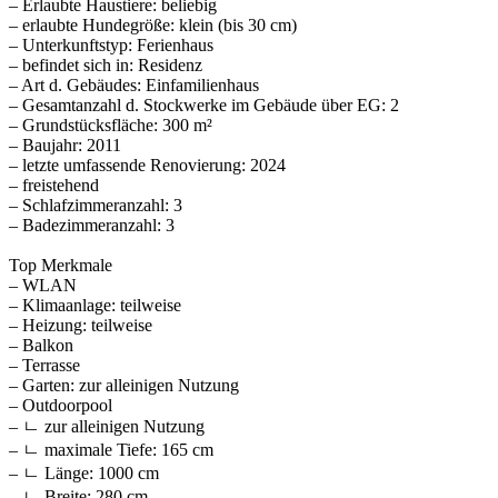
– Erlaubte Haustiere: beliebig
– erlaubte Hundegröße: klein (bis 30 cm)
– Unterkunftstyp: Ferienhaus
– befindet sich in: Residenz
– Art d. Gebäudes: Einfamilienhaus
– Gesamtanzahl d. Stockwerke im Gebäude über EG: 2
– Grundstücksfläche: 300 m²
– Baujahr: 2011
– letzte umfassende Renovierung: 2024
– freistehend
– Schlafzimmeranzahl: 3
– Badezimmeranzahl: 3
Top Merkmale
– WLAN
– Klimaanlage: teilweise
– Heizung: teilweise
– Balkon
– Terrasse
– Garten: zur alleinigen Nutzung
– Outdoorpool
– ㄴ zur alleinigen Nutzung
– ㄴ maximale Tiefe: 165 cm
– ㄴ Länge: 1000 cm
– ㄴ Breite: 280 cm