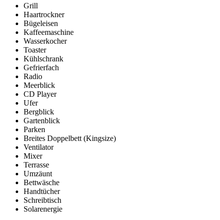
Grill
Haartrockner
Bügeleisen
Kaffeemaschine
Wasserkocher
Toaster
Kühlschrank
Gefrierfach
Radio
Meerblick
CD Player
Ufer
Bergblick
Gartenblick
Parken
Breites Doppelbett (Kingsize)
Ventilator
Mixer
Terrasse
Umzäunt
Bettwäsche
Handtücher
Schreibtisch
Solarenergie