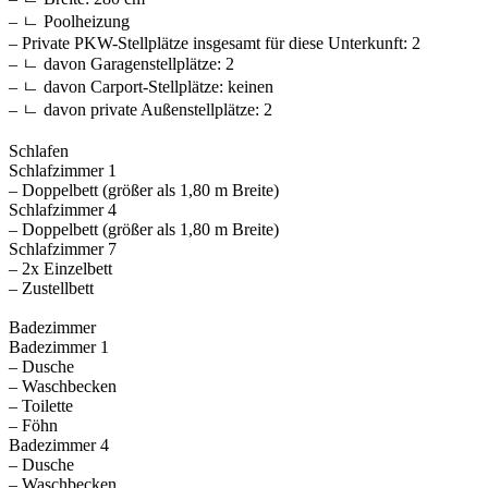
– ㄴ Poolheizung
– Private PKW-Stellplätze insgesamt für diese Unterkunft: 2
– ㄴ davon Garagenstellplätze: 2
– ㄴ davon Carport-Stellplätze: keinen
– ㄴ davon private Außen­stellplätze: 2
Schlafen
Schlafzimmer 1
– Doppelbett (größer als 1,80 m Breite)
Schlafzimmer 4
– Doppelbett (größer als 1,80 m Breite)
Schlafzimmer 7
– 2x Einzelbett
– Zustellbett
Badezimmer
Badezimmer 1
– Dusche
– Waschbecken
– Toilette
– Föhn
Badezimmer 4
– Dusche
– Waschbecken