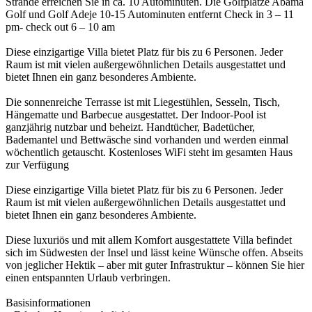
Strände erreichen Sie in ca. 10 Autominuten. Die Golfplätze Abama
Golf und Golf Adeje 10-15 Autominuten entfernt Check in 3 – 11
pm- check out 6 – 10 am
Diese einzigartige Villa bietet Platz für bis zu 6 Personen. Jeder
Raum ist mit vielen außergewöhnlichen Details ausgestattet und
bietet Ihnen ein ganz besonderes Ambiente.
Die sonnenreiche Terrasse ist mit Liegestühlen, Sesseln, Tisch,
Hängematte und Barbecue ausgestattet. Der Indoor-Pool ist
ganzjährig nutzbar und beheizt. Handtücher, Badetücher,
Bademantel und Bettwäsche sind vorhanden und werden einmal
wöchentlich getauscht. Kostenloses WiFi steht im gesamten Haus
zur Verfügung
Diese einzigartige Villa bietet Platz für bis zu 6 Personen. Jeder
Raum ist mit vielen außergewöhnlichen Details ausgestattet und
bietet Ihnen ein ganz besonderes Ambiente.
Diese luxuriös und mit allem Komfort ausgestattete Villa befindet
sich im Südwesten der Insel und lässt keine Wünsche offen. Abseits
von jeglicher Hektik – aber mit guter Infrastruktur – können Sie hier
einen entspannten Urlaub verbringen.
Basisinformationen