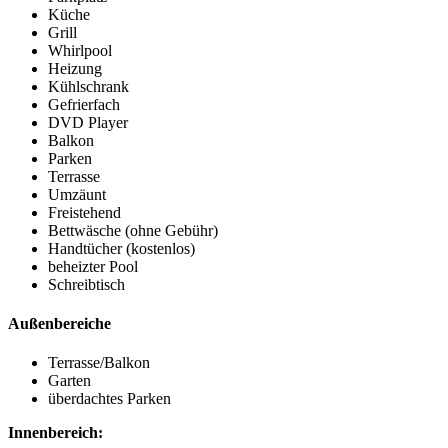
Küche
Grill
Whirlpool
Heizung
Kühlschrank
Gefrierfach
DVD Player
Balkon
Parken
Terrasse
Umzäunt
Freistehend
Bettwäsche (ohne Gebühr)
Handtücher (kostenlos)
beheizter Pool
Schreibtisch
Außenbereiche
Terrasse/Balkon
Garten
überdachtes Parken
Innenbereich: