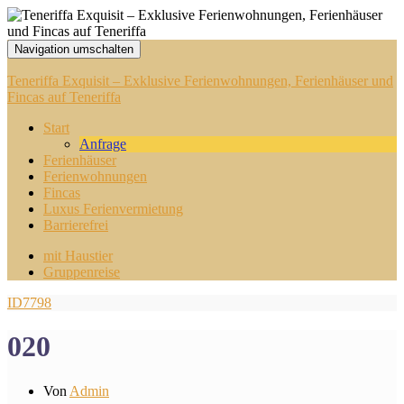
Navigation umschalten
Teneriffa Exquisit – Exklusive Ferienwohnungen, Ferienhäuser und
Fincas auf Teneriffa
Start
Anfrage
Ferienhäuser
Ferienwohnungen
Fincas
Luxus Ferienvermietung
Barrierefrei
mit Haustier
Gruppenreise
ID7798
020
Von
Admin