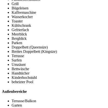
Grill
Bügeleisen
Kaffeemaschine
Wasserkocher
Toaster
Kühlschrank
Gefrierfach
Meerblick
Bergblick
Parken
Doppelbett (Queensize)
Breites Doppelbett (Kingsize)
Terrasse
Surfen
Umzäunt
Bettwäsche
Handtücher
Kinderhochstuhl
beheizter Pool
Außenbereiche
Terrasse/Balkon
Garten