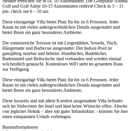
Strände erreichen Sie in ca. 10 Autominuten. Die Golfplätze Abama
Golf und Golf Adeje 10-15 Autominuten entfernt Check in 3 – 11
pm- check out 6 – 10 am
Diese einzigartige Villa bietet Platz für bis zu 6 Personen. Jeder
Raum ist mit vielen außergewöhnlichen Details ausgestattet und
bietet Ihnen ein ganz besonderes Ambiente.
Die sonnenreiche Terrasse ist mit Liegestühlen, Sesseln, Tisch,
Hängematte und Barbecue ausgestattet. Der Indoor-Pool ist
ganzjährig nutzbar und beheizt. Handtücher, Badetücher,
Bademantel und Bettwäsche sind vorhanden und werden einmal
wöchentlich getauscht. Kostenloses WiFi steht im gesamten Haus
zur Verfügung
Diese einzigartige Villa bietet Platz für bis zu 6 Personen. Jeder
Raum ist mit vielen außergewöhnlichen Details ausgestattet und
bietet Ihnen ein ganz besonderes Ambiente.
Diese luxuriös und mit allem Komfort ausgestattete Villa befindet
sich im Südwesten der Insel und lässt keine Wünsche offen. Abseits
von jeglicher Hektik – aber mit guter Infrastruktur – können Sie hier
einen entspannten Urlaub verbringen.
Basisinformationen