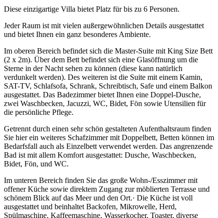
Diese einzigartige Villa bietet Platz für bis zu 6 Personen.
Jeder Raum ist mit vielen außergewöhnlichen Details ausgestattet
und bietet Ihnen ein ganz besonderes Ambiente.
Im oberen Bereich befindet sich die Master-Suite mit King Size Bett
(2 x 2m). Über dem Bett befindet sich eine Glasöffnung um die
Sterne in der Nacht sehen zu können (diese kann natürlich
verdunkelt werden). Des weiteren ist die Suite mit einem Kamin,
SAT-TV, Schlafsofa, Schrank, Schreibtisch, Safe und einem Balkon
ausgestattet. Das Badezimmer bietet Ihnen eine Doppel-Dusche,
zwei Waschbecken, Jacuzzi, WC, Bidet, Fön sowie Utensilien für
die persönliche Pflege.
Getrennt durch einen sehr schön gestalteten Aufenthaltsraum finden
Sie hier ein weiteres Schafzimmer mit Doppelbett, Betten können im
Bedarfsfall auch als Einzelbett verwendet werden. Das angrenzende
Bad ist mit allem Komfort ausgestattet: Dusche, Waschbecken,
Bidet, Fön, und WC.
Im unteren Bereich finden Sie das große Wohn-/Esszimmer mit
offener Küche sowie direktem Zugang zur möblierten Terrasse und
schönem Blick auf das Meer und den Ort.· Die Küche ist voll
ausgestattet und beinhaltet Backofen, Mikrowelle, Herd,
Spülmaschine, Kaffeemaschine, Wasserkocher, Toaster, diverse