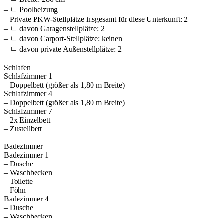
– ㄴ Poolheizung
– Private PKW-Stellplätze insgesamt für diese Unterkunft: 2
– ㄴ davon Garagenstellplätze: 2
– ㄴ davon Carport-Stellplätze: keinen
– ㄴ davon private Außen­stellplätze: 2
Schlafen
Schlafzimmer 1
– Doppelbett (größer als 1,80 m Breite)
Schlafzimmer 4
– Doppelbett (größer als 1,80 m Breite)
Schlafzimmer 7
– 2x Einzelbett
– Zustellbett
Badezimmer
Badezimmer 1
– Dusche
– Waschbecken
– Toilette
– Föhn
Badezimmer 4
– Dusche
– Waschbecken