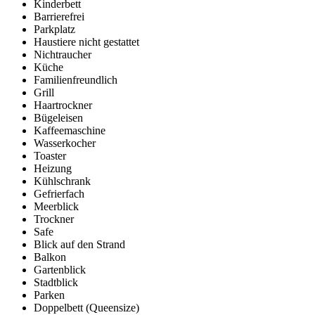
Kinderbett
Barrierefrei
Parkplatz
Haustiere nicht gestattet
Nichtraucher
Küche
Familienfreundlich
Grill
Haartrockner
Bügeleisen
Kaffeemaschine
Wasserkocher
Toaster
Heizung
Kühlschrank
Gefrierfach
Meerblick
Trockner
Safe
Blick auf den Strand
Balkon
Gartenblick
Stadtblick
Parken
Doppelbett (Queensize)