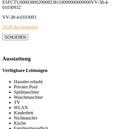
ESFCTU0000380020008238110000000000000VV-38-4-
01030932
VV-38-4-0103093
AGB des Anbieters
SCHLIEẞEN
Ausstattung
Verfügbare Leistungen
Haustier erlaubt
Privater Pool
Spülmaschine
Waschmaschine
TV
WLAN
Kinderbett
Nichtraucher
Küche
Familienfreundlich