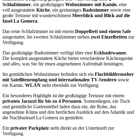
Schlafzimmer
, ein großzügiges
Wohnzimmer mit Kamin
, eine
voll ausgestattete
Küche
, ein geräumiges
Badezimmer
sowie eine
große Terrasse mit wunderschönem
Meerblick und Blick auf die
Insel La Gomera
.
Das erste Schlafzimmer ist mit einem
Doppelbett und einem Safe
ausgestattet. Im zweiten Schlafzimmer stehen
zwei Einzelbetten
zur
Verfügung.
Das großzügige Badezimmer verfügt über eine
Eckbadewanne
.
Die komplett ausgestattete Küche bietet verschiedene Küchengeräte
und alles, was Sie für einen angenehmen Aufenthalt benötigen.
Im gemütlichen Wohnzimmer befinden sich ein
Flachbildfernseher
mit Satellitenempfang und internationalen TV-Sendern
sowie
ein Kamin.
WLAN
steht ebenfalls zur Verfügung.
Ein besonderes Highlight ist die großzügige Terrasse mit einem
privaten Jacuzzi für bis zu 4 Personen
. Sonnenliegen, ein Tisch
und gemütliche Gartenmöbel laden dazu ein, die Ruhe, das
angenehme Klima und den herrlichen Ausblick auf den Atlantik und
die Nachbarinsel La Gomera zu genießen.
Ein
privater Parkplatz
steht direkt an der Unterkunft zur
Verfügung.