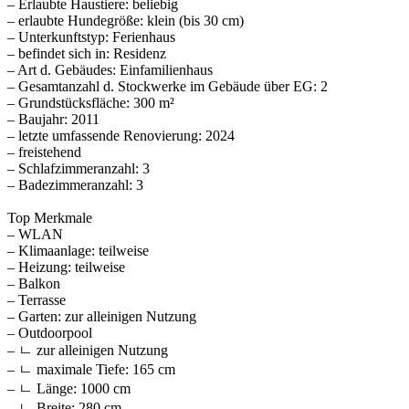
– Erlaubte Haustiere: beliebig
– erlaubte Hundegröße: klein (bis 30 cm)
– Unterkunftstyp: Ferienhaus
– befindet sich in: Residenz
– Art d. Gebäudes: Einfamilienhaus
– Gesamtanzahl d. Stockwerke im Gebäude über EG: 2
– Grundstücksfläche: 300 m²
– Baujahr: 2011
– letzte umfassende Renovierung: 2024
– freistehend
– Schlafzimmeranzahl: 3
– Badezimmeranzahl: 3
Top Merkmale
– WLAN
– Klimaanlage: teilweise
– Heizung: teilweise
– Balkon
– Terrasse
– Garten: zur alleinigen Nutzung
– Outdoorpool
– ㄴ zur alleinigen Nutzung
– ㄴ maximale Tiefe: 165 cm
– ㄴ Länge: 1000 cm
– ㄴ Breite: 280 cm