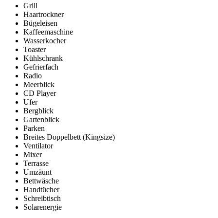
Grill
Haartrockner
Bügeleisen
Kaffeemaschine
Wasserkocher
Toaster
Kühlschrank
Gefrierfach
Radio
Meerblick
CD Player
Ufer
Bergblick
Gartenblick
Parken
Breites Doppelbett (Kingsize)
Ventilator
Mixer
Terrasse
Umzäunt
Bettwäsche
Handtücher
Schreibtisch
Solarenergie