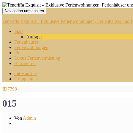
Navigation umschalten
Teneriffa Exquisit – Exklusive Ferienwohnungen, Ferienhäuser und Fi
Start
Anfrage
Ferienhäuser
Ferienwohnungen
Fincas
Luxus Ferienvermietung
Barrierefrei
mit Haustier
Gruppenreise
ID7798
015
Von
Admin