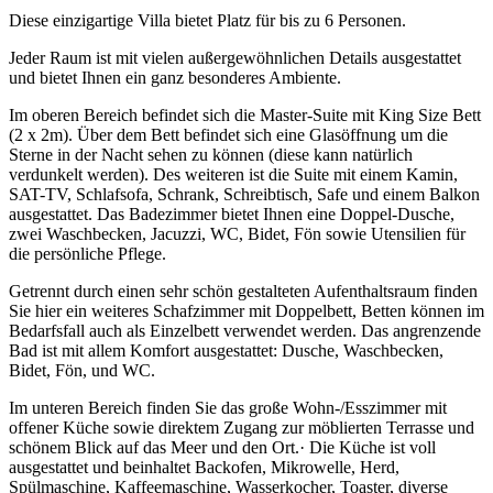
Diese einzigartige Villa bietet Platz für bis zu 6 Personen.
Jeder Raum ist mit vielen außergewöhnlichen Details ausgestattet
und bietet Ihnen ein ganz besonderes Ambiente.
Im oberen Bereich befindet sich die Master-Suite mit King Size Bett
(2 x 2m). Über dem Bett befindet sich eine Glasöffnung um die
Sterne in der Nacht sehen zu können (diese kann natürlich
verdunkelt werden). Des weiteren ist die Suite mit einem Kamin,
SAT-TV, Schlafsofa, Schrank, Schreibtisch, Safe und einem Balkon
ausgestattet. Das Badezimmer bietet Ihnen eine Doppel-Dusche,
zwei Waschbecken, Jacuzzi, WC, Bidet, Fön sowie Utensilien für
die persönliche Pflege.
Getrennt durch einen sehr schön gestalteten Aufenthaltsraum finden
Sie hier ein weiteres Schafzimmer mit Doppelbett, Betten können im
Bedarfsfall auch als Einzelbett verwendet werden. Das angrenzende
Bad ist mit allem Komfort ausgestattet: Dusche, Waschbecken,
Bidet, Fön, und WC.
Im unteren Bereich finden Sie das große Wohn-/Esszimmer mit
offener Küche sowie direktem Zugang zur möblierten Terrasse und
schönem Blick auf das Meer und den Ort.· Die Küche ist voll
ausgestattet und beinhaltet Backofen, Mikrowelle, Herd,
Spülmaschine, Kaffeemaschine, Wasserkocher, Toaster, diverse