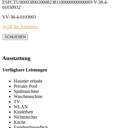
ESFCTU0000380020008238110000000000000VV-38-4-
01030932
VV-38-4-0103093
AGB des Anbieters
SCHLIEẞEN
Ausstattung
Verfügbare Leistungen
Haustier erlaubt
Privater Pool
Spülmaschine
Waschmaschine
TV
WLAN
Kinderbett
Nichtraucher
Küche
Familienfreundlich