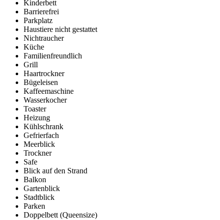
Kinderbett
Barrierefrei
Parkplatz
Haustiere nicht gestattet
Nichtraucher
Küche
Familienfreundlich
Grill
Haartrockner
Bügeleisen
Kaffeemaschine
Wasserkocher
Toaster
Heizung
Kühlschrank
Gefrierfach
Meerblick
Trockner
Safe
Blick auf den Strand
Balkon
Gartenblick
Stadtblick
Parken
Doppelbett (Queensize)