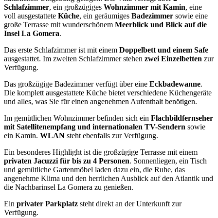
Schlafzimmer
, ein großzügiges
Wohnzimmer mit Kamin
, eine
voll ausgestattete
Küche
, ein geräumiges
Badezimmer
sowie eine
große Terrasse mit wunderschönem
Meerblick und Blick auf die
Insel La Gomera
.
Das erste Schlafzimmer ist mit einem
Doppelbett und einem Safe
ausgestattet. Im zweiten Schlafzimmer stehen
zwei Einzelbetten
zur
Verfügung.
Das großzügige Badezimmer verfügt über eine
Eckbadewanne
.
Die komplett ausgestattete Küche bietet verschiedene Küchengeräte
und alles, was Sie für einen angenehmen Aufenthalt benötigen.
Im gemütlichen Wohnzimmer befinden sich ein
Flachbildfernseher
mit Satellitenempfang und internationalen TV-Sendern
sowie
ein Kamin.
WLAN
steht ebenfalls zur Verfügung.
Ein besonderes Highlight ist die großzügige Terrasse mit einem
privaten Jacuzzi für bis zu 4 Personen
. Sonnenliegen, ein Tisch
und gemütliche Gartenmöbel laden dazu ein, die Ruhe, das
angenehme Klima und den herrlichen Ausblick auf den Atlantik und
die Nachbarinsel La Gomera zu genießen.
Ein
privater Parkplatz
steht direkt an der Unterkunft zur
Verfügung.