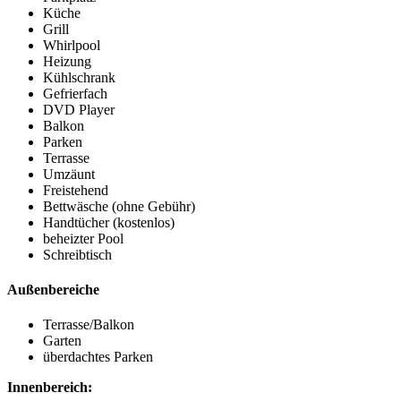
Küche
Grill
Whirlpool
Heizung
Kühlschrank
Gefrierfach
DVD Player
Balkon
Parken
Terrasse
Umzäunt
Freistehend
Bettwäsche (ohne Gebühr)
Handtücher (kostenlos)
beheizter Pool
Schreibtisch
Außenbereiche
Terrasse/Balkon
Garten
überdachtes Parken
Innenbereich: