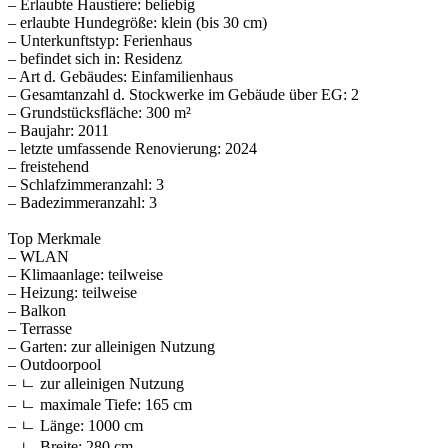
– Erlaubte Haustiere: beliebig
– erlaubte Hundegröße: klein (bis 30 cm)
– Unterkunftstyp: Ferienhaus
– befindet sich in: Residenz
– Art d. Gebäudes: Einfamilienhaus
– Gesamtanzahl d. Stockwerke im Gebäude über EG: 2
– Grundstücksfläche: 300 m²
– Baujahr: 2011
– letzte umfassende Renovierung: 2024
– freistehend
– Schlafzimmeranzahl: 3
– Badezimmeranzahl: 3
Top Merkmale
– WLAN
– Klimaanlage: teilweise
– Heizung: teilweise
– Balkon
– Terrasse
– Garten: zur alleinigen Nutzung
– Outdoorpool
– ㄴ zur alleinigen Nutzung
– ㄴ maximale Tiefe: 165 cm
– ㄴ Länge: 1000 cm
– ㄴ Breite: 280 cm