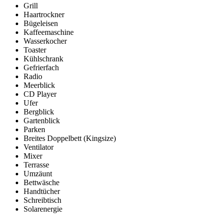
Grill
Haartrockner
Bügeleisen
Kaffeemaschine
Wasserkocher
Toaster
Kühlschrank
Gefrierfach
Radio
Meerblick
CD Player
Ufer
Bergblick
Gartenblick
Parken
Breites Doppelbett (Kingsize)
Ventilator
Mixer
Terrasse
Umzäunt
Bettwäsche
Handtücher
Schreibtisch
Solarenergie