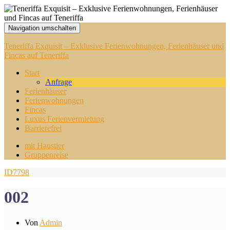
Navigation umschalten
Teneriffa Exquisit – Exklusive Ferienwohnungen, Ferienhäuser und
Fincas auf Teneriffa
Start
Anfrage
Ferienhäuser
Ferienwohnungen
Fincas
Luxus Ferienvermietung
Barrierefrei
mit Haustier
Gruppenreise
ID7798
002
Von
Admin