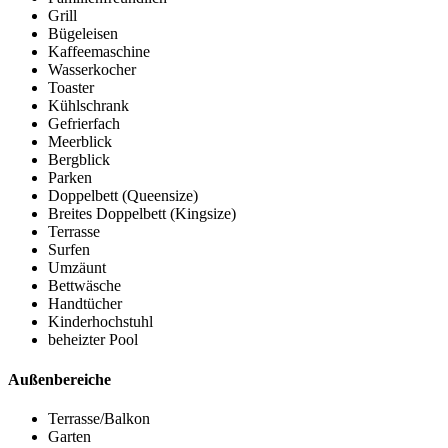
Grill
Bügeleisen
Kaffeemaschine
Wasserkocher
Toaster
Kühlschrank
Gefrierfach
Meerblick
Bergblick
Parken
Doppelbett (Queensize)
Breites Doppelbett (Kingsize)
Terrasse
Surfen
Umzäunt
Bettwäsche
Handtücher
Kinderhochstuhl
beheizter Pool
Außenbereiche
Terrasse/Balkon
Garten