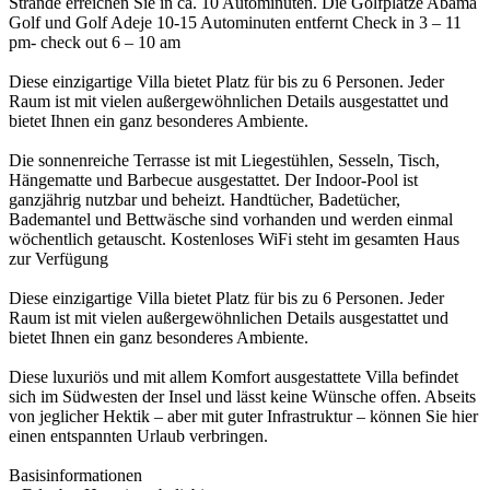
Strände erreichen Sie in ca. 10 Autominuten. Die Golfplätze Abama
Golf und Golf Adeje 10-15 Autominuten entfernt Check in 3 – 11
pm- check out 6 – 10 am
Diese einzigartige Villa bietet Platz für bis zu 6 Personen. Jeder
Raum ist mit vielen außergewöhnlichen Details ausgestattet und
bietet Ihnen ein ganz besonderes Ambiente.
Die sonnenreiche Terrasse ist mit Liegestühlen, Sesseln, Tisch,
Hängematte und Barbecue ausgestattet. Der Indoor-Pool ist
ganzjährig nutzbar und beheizt. Handtücher, Badetücher,
Bademantel und Bettwäsche sind vorhanden und werden einmal
wöchentlich getauscht. Kostenloses WiFi steht im gesamten Haus
zur Verfügung
Diese einzigartige Villa bietet Platz für bis zu 6 Personen. Jeder
Raum ist mit vielen außergewöhnlichen Details ausgestattet und
bietet Ihnen ein ganz besonderes Ambiente.
Diese luxuriös und mit allem Komfort ausgestattete Villa befindet
sich im Südwesten der Insel und lässt keine Wünsche offen. Abseits
von jeglicher Hektik – aber mit guter Infrastruktur – können Sie hier
einen entspannten Urlaub verbringen.
Basisinformationen