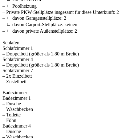
– ㄴ Poolheizung
– Private PKW-Stellplätze insgesamt für diese Unterkunft: 2
– ㄴ davon Garagenstellplätze: 2
– ㄴ davon Carport-Stellplätze: keinen
– ㄴ davon private Außen­stellplätze: 2
Schlafen
Schlafzimmer 1
– Doppelbett (größer als 1,80 m Breite)
Schlafzimmer 4
– Doppelbett (größer als 1,80 m Breite)
Schlafzimmer 7
– 2x Einzelbett
– Zustellbett
Badezimmer
Badezimmer 1
– Dusche
– Waschbecken
– Toilette
– Föhn
Badezimmer 4
– Dusche
– Waschbecken