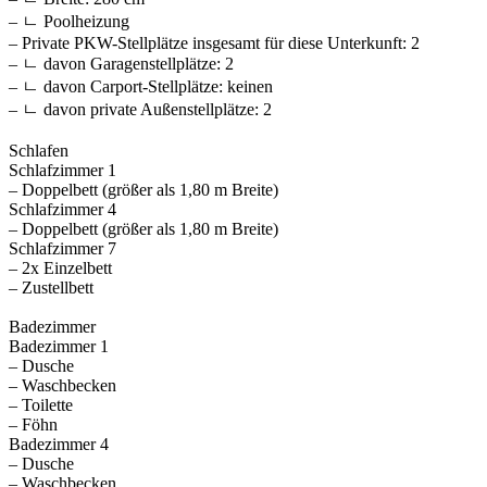
– ㄴ Poolheizung
– Private PKW-Stellplätze insgesamt für diese Unterkunft: 2
– ㄴ davon Garagenstellplätze: 2
– ㄴ davon Carport-Stellplätze: keinen
– ㄴ davon private Außen­stellplätze: 2
Schlafen
Schlafzimmer 1
– Doppelbett (größer als 1,80 m Breite)
Schlafzimmer 4
– Doppelbett (größer als 1,80 m Breite)
Schlafzimmer 7
– 2x Einzelbett
– Zustellbett
Badezimmer
Badezimmer 1
– Dusche
– Waschbecken
– Toilette
– Föhn
Badezimmer 4
– Dusche
– Waschbecken