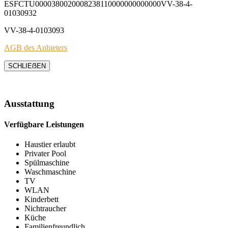
ESFCTU0000380020008238110000000000000VV-38-4-
01030932
VV-38-4-0103093
AGB des Anbieters
SCHLIEẞEN
Ausstattung
Verfügbare Leistungen
Haustier erlaubt
Privater Pool
Spülmaschine
Waschmaschine
TV
WLAN
Kinderbett
Nichtraucher
Küche
Familienfreundlich