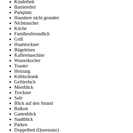
Kinderbett
Barrierefrei
Parkplatz
Haustiere nicht gestattet
Nichtraucher
Küche
Familienfreundlich
Grill
Haartrockner
Bügeleisen
Kaffeemaschine
Wasserkocher
Toaster
Heizung
Kühlschrank
Gefrierfach
Meerblick
Trockner
Safe
Blick auf den Strand
Balkon
Gartenblick
Stadtblick
Parken
Doppelbett (Queensize)