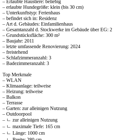
– Erlaubte Haustiere: beliebig
– erlaubte Hundegröße: klein (bis 30 cm)
– Unterkunftstyp: Ferienhaus
– befindet sich in: Residenz
– Art d. Gebäudes: Einfamilienhaus
– Gesamtanzahl d. Stockwerke im Gebäude über EG: 2
– Grundstücksfläche: 300 m²
– Baujahr: 2011
– letzte umfassende Renovierung: 2024
– freistehend
– Schlafzimmeranzahl: 3
– Badezimmeranzahl: 3
Top Merkmale
– WLAN
– Klimaanlage: teilweise
– Heizung: teilweise
– Balkon
– Terrasse
– Garten: zur alleinigen Nutzung
– Outdoorpool
– ㄴ zur alleinigen Nutzung
– ㄴ maximale Tiefe: 165 cm
– ㄴ Länge: 1000 cm
– ㄴ Breite: 280 cm