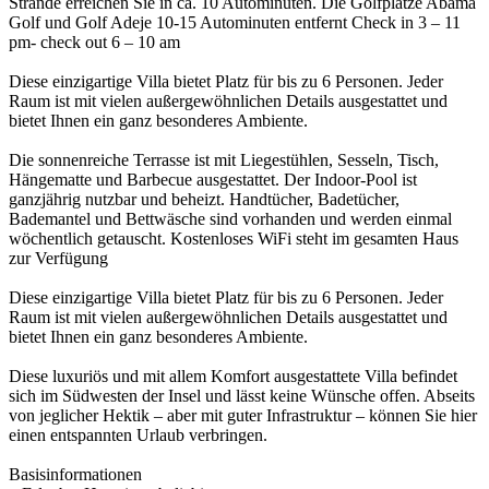
Strände erreichen Sie in ca. 10 Autominuten. Die Golfplätze Abama
Golf und Golf Adeje 10-15 Autominuten entfernt Check in 3 – 11
pm- check out 6 – 10 am
Diese einzigartige Villa bietet Platz für bis zu 6 Personen. Jeder
Raum ist mit vielen außergewöhnlichen Details ausgestattet und
bietet Ihnen ein ganz besonderes Ambiente.
Die sonnenreiche Terrasse ist mit Liegestühlen, Sesseln, Tisch,
Hängematte und Barbecue ausgestattet. Der Indoor-Pool ist
ganzjährig nutzbar und beheizt. Handtücher, Badetücher,
Bademantel und Bettwäsche sind vorhanden und werden einmal
wöchentlich getauscht. Kostenloses WiFi steht im gesamten Haus
zur Verfügung
Diese einzigartige Villa bietet Platz für bis zu 6 Personen. Jeder
Raum ist mit vielen außergewöhnlichen Details ausgestattet und
bietet Ihnen ein ganz besonderes Ambiente.
Diese luxuriös und mit allem Komfort ausgestattete Villa befindet
sich im Südwesten der Insel und lässt keine Wünsche offen. Abseits
von jeglicher Hektik – aber mit guter Infrastruktur – können Sie hier
einen entspannten Urlaub verbringen.
Basisinformationen