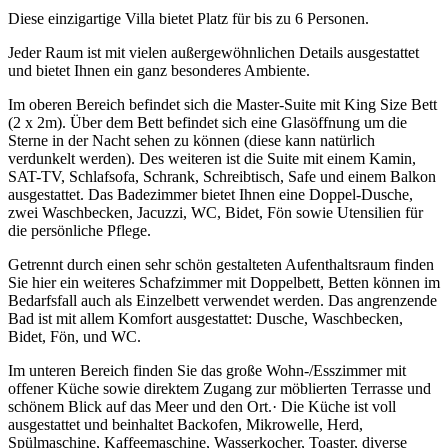
Diese einzigartige Villa bietet Platz für bis zu 6 Personen.
Jeder Raum ist mit vielen außergewöhnlichen Details ausgestattet
und bietet Ihnen ein ganz besonderes Ambiente.
Im oberen Bereich befindet sich die Master-Suite mit King Size Bett
(2 x 2m). Über dem Bett befindet sich eine Glasöffnung um die
Sterne in der Nacht sehen zu können (diese kann natürlich
verdunkelt werden). Des weiteren ist die Suite mit einem Kamin,
SAT-TV, Schlafsofa, Schrank, Schreibtisch, Safe und einem Balkon
ausgestattet. Das Badezimmer bietet Ihnen eine Doppel-Dusche,
zwei Waschbecken, Jacuzzi, WC, Bidet, Fön sowie Utensilien für
die persönliche Pflege.
Getrennt durch einen sehr schön gestalteten Aufenthaltsraum finden
Sie hier ein weiteres Schafzimmer mit Doppelbett, Betten können im
Bedarfsfall auch als Einzelbett verwendet werden. Das angrenzende
Bad ist mit allem Komfort ausgestattet: Dusche, Waschbecken,
Bidet, Fön, und WC.
Im unteren Bereich finden Sie das große Wohn-/Esszimmer mit
offener Küche sowie direktem Zugang zur möblierten Terrasse und
schönem Blick auf das Meer und den Ort.· Die Küche ist voll
ausgestattet und beinhaltet Backofen, Mikrowelle, Herd,
Spülmaschine, Kaffeemaschine, Wasserkocher, Toaster, diverse