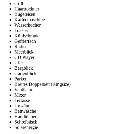
Grill
Haartrockner
Bügeleisen
Kaffeemaschine
Wasserkocher
Toaster
Kühlschrank
Gefrierfach
Radio
Meerblick
CD Player
Ufer
Bergblick
Gartenblick
Parken
Breites Doppelbett (Kingsize)
Ventilator
Mixer
Terrasse
Umzäunt
Bettwäsche
Handtücher
Schreibtisch
Solarenergie