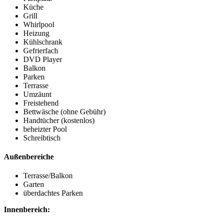
Küche
Grill
Whirlpool
Heizung
Kühlschrank
Gefrierfach
DVD Player
Balkon
Parken
Terrasse
Umzäunt
Freistehend
Bettwäsche (ohne Gebühr)
Handtücher (kostenlos)
beheizter Pool
Schreibtisch
Außenbereiche
Terrasse/Balkon
Garten
überdachtes Parken
Innenbereich: