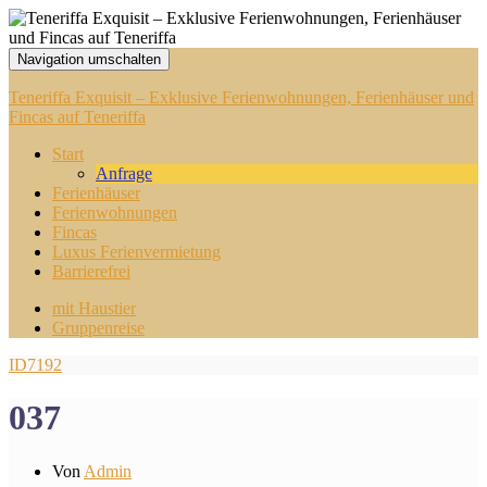
Navigation umschalten
Teneriffa Exquisit – Exklusive Ferienwohnungen, Ferienhäuser und
Fincas auf Teneriffa
Start
Anfrage
Ferienhäuser
Ferienwohnungen
Fincas
Luxus Ferienvermietung
Barrierefrei
mit Haustier
Gruppenreise
ID7192
037
Von
Admin