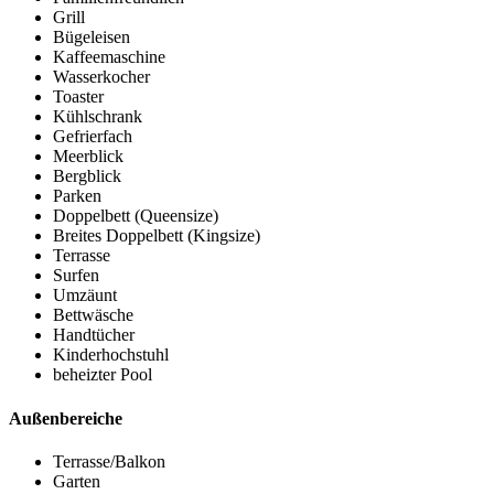
Grill
Bügeleisen
Kaffeemaschine
Wasserkocher
Toaster
Kühlschrank
Gefrierfach
Meerblick
Bergblick
Parken
Doppelbett (Queensize)
Breites Doppelbett (Kingsize)
Terrasse
Surfen
Umzäunt
Bettwäsche
Handtücher
Kinderhochstuhl
beheizter Pool
Außenbereiche
Terrasse/Balkon
Garten