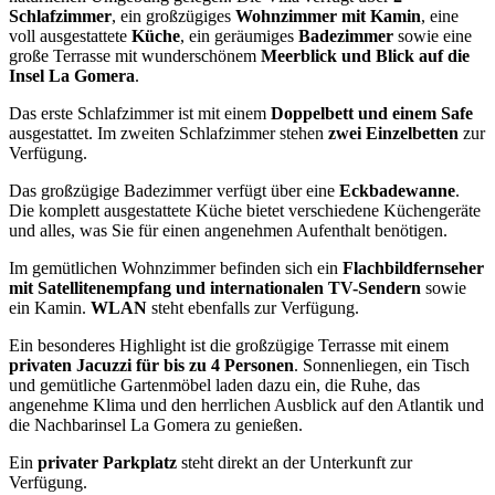
Schlafzimmer
, ein großzügiges
Wohnzimmer mit Kamin
, eine
voll ausgestattete
Küche
, ein geräumiges
Badezimmer
sowie eine
große Terrasse mit wunderschönem
Meerblick und Blick auf die
Insel La Gomera
.
Das erste Schlafzimmer ist mit einem
Doppelbett und einem Safe
ausgestattet. Im zweiten Schlafzimmer stehen
zwei Einzelbetten
zur
Verfügung.
Das großzügige Badezimmer verfügt über eine
Eckbadewanne
.
Die komplett ausgestattete Küche bietet verschiedene Küchengeräte
und alles, was Sie für einen angenehmen Aufenthalt benötigen.
Im gemütlichen Wohnzimmer befinden sich ein
Flachbildfernseher
mit Satellitenempfang und internationalen TV-Sendern
sowie
ein Kamin.
WLAN
steht ebenfalls zur Verfügung.
Ein besonderes Highlight ist die großzügige Terrasse mit einem
privaten Jacuzzi für bis zu 4 Personen
. Sonnenliegen, ein Tisch
und gemütliche Gartenmöbel laden dazu ein, die Ruhe, das
angenehme Klima und den herrlichen Ausblick auf den Atlantik und
die Nachbarinsel La Gomera zu genießen.
Ein
privater Parkplatz
steht direkt an der Unterkunft zur
Verfügung.