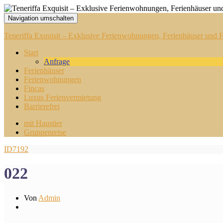
Navigation umschalten
Teneriffa Exquisit – Exklusive Ferienwohnungen, Ferienhäuser und Fi
Start
Anfrage
Ferienhäuser
Ferienwohnungen
Fincas
Luxus Ferienvermietung
Barrierefrei
mit Haustier
Gruppenreise
ID7192
022
Von
Admin