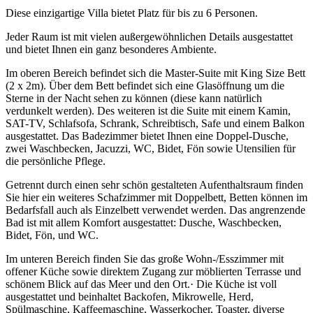
Diese einzigartige Villa bietet Platz für bis zu 6 Personen.
Jeder Raum ist mit vielen außergewöhnlichen Details ausgestattet
und bietet Ihnen ein ganz besonderes Ambiente.
Im oberen Bereich befindet sich die Master-Suite mit King Size Bett
(2 x 2m). Über dem Bett befindet sich eine Glasöffnung um die
Sterne in der Nacht sehen zu können (diese kann natürlich
verdunkelt werden). Des weiteren ist die Suite mit einem Kamin,
SAT-TV, Schlafsofa, Schrank, Schreibtisch, Safe und einem Balkon
ausgestattet. Das Badezimmer bietet Ihnen eine Doppel-Dusche,
zwei Waschbecken, Jacuzzi, WC, Bidet, Fön sowie Utensilien für
die persönliche Pflege.
Getrennt durch einen sehr schön gestalteten Aufenthaltsraum finden
Sie hier ein weiteres Schafzimmer mit Doppelbett, Betten können im
Bedarfsfall auch als Einzelbett verwendet werden. Das angrenzende
Bad ist mit allem Komfort ausgestattet: Dusche, Waschbecken,
Bidet, Fön, und WC.
Im unteren Bereich finden Sie das große Wohn-/Esszimmer mit
offener Küche sowie direktem Zugang zur möblierten Terrasse und
schönem Blick auf das Meer und den Ort.· Die Küche ist voll
ausgestattet und beinhaltet Backofen, Mikrowelle, Herd,
Spülmaschine, Kaffeemaschine, Wasserkocher, Toaster, diverse