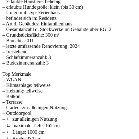
– Erlaubte Haustiere: beliebig
– erlaubte Hundegröße: klein (bis 30 cm)
– Unterkunftstyp: Ferienhaus
– befindet sich in: Residenz
– Art d. Gebäudes: Einfamilienhaus
– Gesamtanzahl d. Stockwerke im Gebäude über EG: 2
– Grundstücksfläche: 300 m²
– Baujahr: 2011
– letzte umfassende Renovierung: 2024
– freistehend
– Schlafzimmeranzahl: 3
– Badezimmeranzahl: 3
Top Merkmale
– WLAN
– Klimaanlage: teilweise
– Heizung: teilweise
– Balkon
– Terrasse
– Garten: zur alleinigen Nutzung
– Outdoorpool
– ㄴ zur alleinigen Nutzung
– ㄴ maximale Tiefe: 165 cm
– ㄴ Länge: 1000 cm
– ㄴ Breite: 280 cm