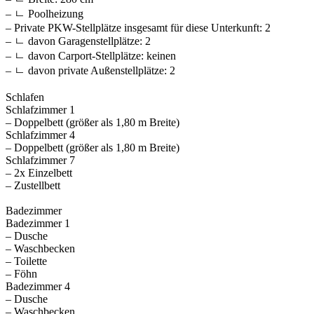
– ㄴ Poolheizung
– Private PKW-Stellplätze insgesamt für diese Unterkunft: 2
– ㄴ davon Garagenstellplätze: 2
– ㄴ davon Carport-Stellplätze: keinen
– ㄴ davon private Außen­stellplätze: 2
Schlafen
Schlafzimmer 1
– Doppelbett (größer als 1,80 m Breite)
Schlafzimmer 4
– Doppelbett (größer als 1,80 m Breite)
Schlafzimmer 7
– 2x Einzelbett
– Zustellbett
Badezimmer
Badezimmer 1
– Dusche
– Waschbecken
– Toilette
– Föhn
Badezimmer 4
– Dusche
– Waschbecken