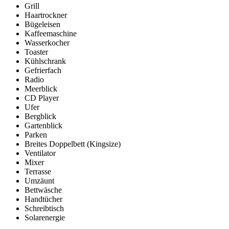
Grill
Haartrockner
Bügeleisen
Kaffeemaschine
Wasserkocher
Toaster
Kühlschrank
Gefrierfach
Radio
Meerblick
CD Player
Ufer
Bergblick
Gartenblick
Parken
Breites Doppelbett (Kingsize)
Ventilator
Mixer
Terrasse
Umzäunt
Bettwäsche
Handtücher
Schreibtisch
Solarenergie