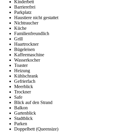
Kinderbett
Barrierefrei
Parkplatz
Haustiere nicht gestattet
Nichtraucher
Küche
Familienfreundlich
Grill
Haartrockner
Bügeleisen
Kaffeemaschine
Wasserkocher
Toaster
Heizung
Kühlschrank
Gefrierfach
Meerblick
Trockner
Safe
Blick auf den Strand
Balkon
Gartenblick
Stadtblick
Parken
Doppelbett (Queensize)