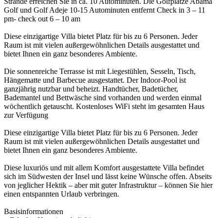
Strände erreichen Sie in ca. 10 Autominuten. Die Golfplätze Abama
Golf und Golf Adeje 10-15 Autominuten entfernt Check in 3 – 11
pm- check out 6 – 10 am
Diese einzigartige Villa bietet Platz für bis zu 6 Personen. Jeder
Raum ist mit vielen außergewöhnlichen Details ausgestattet und
bietet Ihnen ein ganz besonderes Ambiente.
Die sonnenreiche Terrasse ist mit Liegestühlen, Sesseln, Tisch,
Hängematte und Barbecue ausgestattet. Der Indoor-Pool ist
ganzjährig nutzbar und beheizt. Handtücher, Badetücher,
Bademantel und Bettwäsche sind vorhanden und werden einmal
wöchentlich getauscht. Kostenloses WiFi steht im gesamten Haus
zur Verfügung
Diese einzigartige Villa bietet Platz für bis zu 6 Personen. Jeder
Raum ist mit vielen außergewöhnlichen Details ausgestattet und
bietet Ihnen ein ganz besonderes Ambiente.
Diese luxuriös und mit allem Komfort ausgestattete Villa befindet
sich im Südwesten der Insel und lässt keine Wünsche offen. Abseits
von jeglicher Hektik – aber mit guter Infrastruktur – können Sie hier
einen entspannten Urlaub verbringen.
Basisinformationen