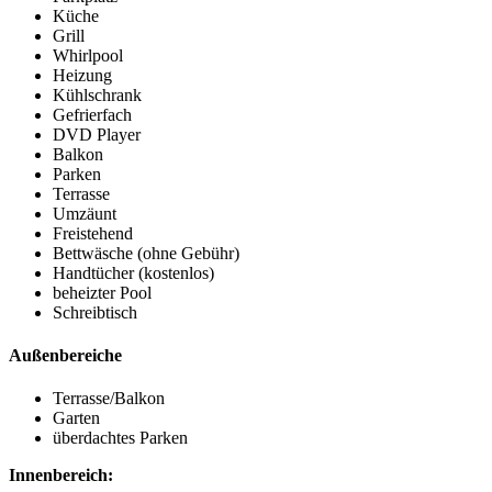
Küche
Grill
Whirlpool
Heizung
Kühlschrank
Gefrierfach
DVD Player
Balkon
Parken
Terrasse
Umzäunt
Freistehend
Bettwäsche (ohne Gebühr)
Handtücher (kostenlos)
beheizter Pool
Schreibtisch
Außenbereiche
Terrasse/Balkon
Garten
überdachtes Parken
Innenbereich: