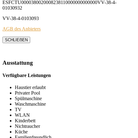
ESFCTU0000380020008238110000000000000VV-38-4-
01030932
VV-38-4-0103093
AGB des Anbieters
SCHLIEẞEN
Ausstattung
Verfügbare Leistungen
Haustier erlaubt
Privater Pool
Spülmaschine
Waschmaschine
TV
WLAN
Kinderbett
Nichtraucher
Küche
Familienfreundlich