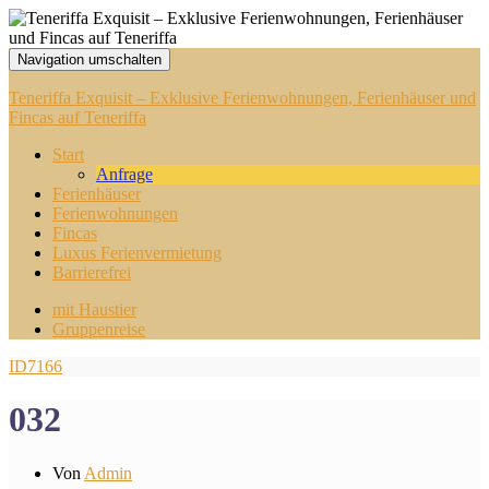
Navigation umschalten
Teneriffa Exquisit – Exklusive Ferienwohnungen, Ferienhäuser und
Fincas auf Teneriffa
Start
Anfrage
Ferienhäuser
Ferienwohnungen
Fincas
Luxus Ferienvermietung
Barrierefrei
mit Haustier
Gruppenreise
ID7166
032
Von
Admin