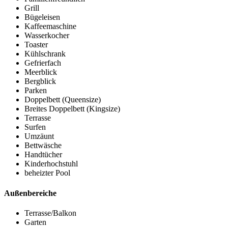
Grill
Bügeleisen
Kaffeemaschine
Wasserkocher
Toaster
Kühlschrank
Gefrierfach
Meerblick
Bergblick
Parken
Doppelbett (Queensize)
Breites Doppelbett (Kingsize)
Terrasse
Surfen
Umzäunt
Bettwäsche
Handtücher
Kinderhochstuhl
beheizter Pool
Außenbereiche
Terrasse/Balkon
Garten