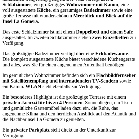
Schlafzimmer
, ein großzügiges
Wohnzimmer mit Kamin
, eine
voll ausgestattete
Küche
, ein geräumiges
Badezimmer
sowie eine
große Terrasse mit wunderschönem
Meerblick und Blick auf die
Insel La Gomera
.
Das erste Schlafzimmer ist mit einem
Doppelbett und einem Safe
ausgestattet. Im zweiten Schlafzimmer stehen
zwei Einzelbetten
zur
Verfügung.
Das großzügige Badezimmer verfügt über eine
Eckbadewanne
.
Die komplett ausgestattete Küche bietet verschiedene Küchengeräte
und alles, was Sie für einen angenehmen Aufenthalt benötigen.
Im gemütlichen Wohnzimmer befinden sich ein
Flachbildfernseher
mit Satellitenempfang und internationalen TV-Sendern
sowie
ein Kamin.
WLAN
steht ebenfalls zur Verfügung.
Ein besonderes Highlight ist die großzügige Terrasse mit einem
privaten Jacuzzi für bis zu 4 Personen
. Sonnenliegen, ein Tisch
und gemütliche Gartenmöbel laden dazu ein, die Ruhe, das
angenehme Klima und den herrlichen Ausblick auf den Atlantik und
die Nachbarinsel La Gomera zu genießen.
Ein
privater Parkplatz
steht direkt an der Unterkunft zur
Verfügung.