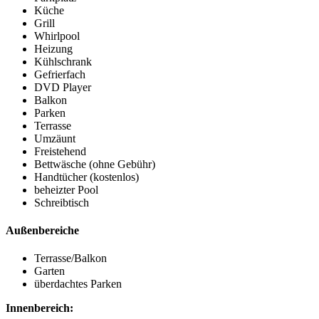
Küche
Grill
Whirlpool
Heizung
Kühlschrank
Gefrierfach
DVD Player
Balkon
Parken
Terrasse
Umzäunt
Freistehend
Bettwäsche (ohne Gebühr)
Handtücher (kostenlos)
beheizter Pool
Schreibtisch
Außenbereiche
Terrasse/Balkon
Garten
überdachtes Parken
Innenbereich: