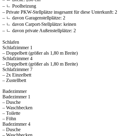
– ㄴ Poolheizung
– Private PKW-Stellplätze insgesamt für diese Unterkunft: 2
– ㄴ davon Garagenstellplätze: 2
– ㄴ davon Carport-Stellplätze: keinen
– ㄴ davon private Außen­stellplätze: 2
Schlafen
Schlafzimmer 1
– Doppelbett (größer als 1,80 m Breite)
Schlafzimmer 4
– Doppelbett (größer als 1,80 m Breite)
Schlafzimmer 7
– 2x Einzelbett
– Zustellbett
Badezimmer
Badezimmer 1
– Dusche
– Waschbecken
– Toilette
– Föhn
Badezimmer 4
– Dusche
– Waschbecken