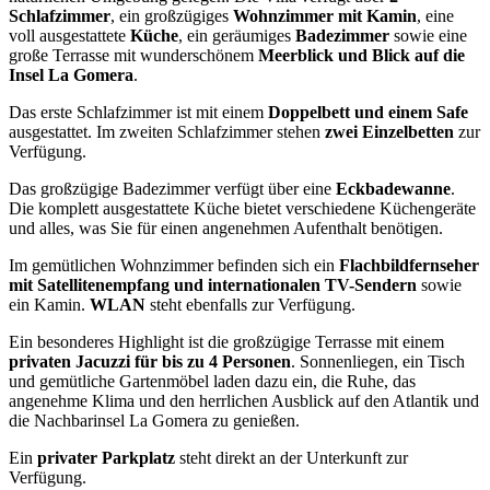
Schlafzimmer
, ein großzügiges
Wohnzimmer mit Kamin
, eine
voll ausgestattete
Küche
, ein geräumiges
Badezimmer
sowie eine
große Terrasse mit wunderschönem
Meerblick und Blick auf die
Insel La Gomera
.
Das erste Schlafzimmer ist mit einem
Doppelbett und einem Safe
ausgestattet. Im zweiten Schlafzimmer stehen
zwei Einzelbetten
zur
Verfügung.
Das großzügige Badezimmer verfügt über eine
Eckbadewanne
.
Die komplett ausgestattete Küche bietet verschiedene Küchengeräte
und alles, was Sie für einen angenehmen Aufenthalt benötigen.
Im gemütlichen Wohnzimmer befinden sich ein
Flachbildfernseher
mit Satellitenempfang und internationalen TV-Sendern
sowie
ein Kamin.
WLAN
steht ebenfalls zur Verfügung.
Ein besonderes Highlight ist die großzügige Terrasse mit einem
privaten Jacuzzi für bis zu 4 Personen
. Sonnenliegen, ein Tisch
und gemütliche Gartenmöbel laden dazu ein, die Ruhe, das
angenehme Klima und den herrlichen Ausblick auf den Atlantik und
die Nachbarinsel La Gomera zu genießen.
Ein
privater Parkplatz
steht direkt an der Unterkunft zur
Verfügung.