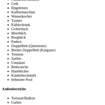
Grill
Bügeleisen
Kaffeemaschine
Wasserkocher
Toaster
Kühlschrank
Gefrierfach
Meerblick
Bergblick
Parken
Doppelbett (Queensize)
Breites Doppelbett (Kingsize)
Terrasse
Surfen
Umzäunt
Bettwäsche
Handtücher
Kinderhochstuhl
beheizter Pool
Außenbereiche
Terrasse/Balkon
Garten