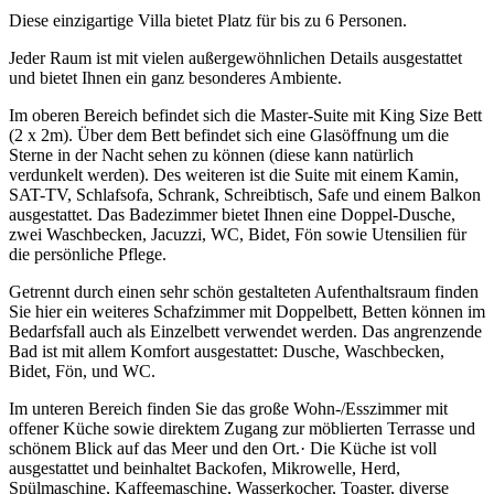
Diese einzigartige Villa bietet Platz für bis zu 6 Personen.
Jeder Raum ist mit vielen außergewöhnlichen Details ausgestattet
und bietet Ihnen ein ganz besonderes Ambiente.
Im oberen Bereich befindet sich die Master-Suite mit King Size Bett
(2 x 2m). Über dem Bett befindet sich eine Glasöffnung um die
Sterne in der Nacht sehen zu können (diese kann natürlich
verdunkelt werden). Des weiteren ist die Suite mit einem Kamin,
SAT-TV, Schlafsofa, Schrank, Schreibtisch, Safe und einem Balkon
ausgestattet. Das Badezimmer bietet Ihnen eine Doppel-Dusche,
zwei Waschbecken, Jacuzzi, WC, Bidet, Fön sowie Utensilien für
die persönliche Pflege.
Getrennt durch einen sehr schön gestalteten Aufenthaltsraum finden
Sie hier ein weiteres Schafzimmer mit Doppelbett, Betten können im
Bedarfsfall auch als Einzelbett verwendet werden. Das angrenzende
Bad ist mit allem Komfort ausgestattet: Dusche, Waschbecken,
Bidet, Fön, und WC.
Im unteren Bereich finden Sie das große Wohn-/Esszimmer mit
offener Küche sowie direktem Zugang zur möblierten Terrasse und
schönem Blick auf das Meer und den Ort.· Die Küche ist voll
ausgestattet und beinhaltet Backofen, Mikrowelle, Herd,
Spülmaschine, Kaffeemaschine, Wasserkocher, Toaster, diverse