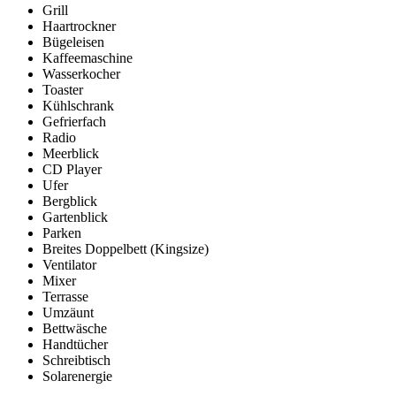
Grill
Haartrockner
Bügeleisen
Kaffeemaschine
Wasserkocher
Toaster
Kühlschrank
Gefrierfach
Radio
Meerblick
CD Player
Ufer
Bergblick
Gartenblick
Parken
Breites Doppelbett (Kingsize)
Ventilator
Mixer
Terrasse
Umzäunt
Bettwäsche
Handtücher
Schreibtisch
Solarenergie