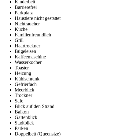
Kinderbett
Barrierefrei
Parkplatz
Haustiere nicht gestattet
Nichtraucher
Küche
Familienfreundlich
Grill
Haartrockner
Bügeleisen
Kaffeemaschine
Wasserkocher
Toaster
Heizung
Kühlschrank
Gefrierfach
Meerblick
Trockner
Safe
Blick auf den Strand
Balkon
Gartenblick
Stadtblick
Parken
Doppelbett (Queensize)