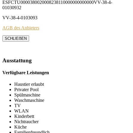
ESFCTU0000380020008238110000000000000VV-38-4-
01030932
VV-38-4-0103093
AGB des Anbieters
SCHLIEẞEN
Ausstattung
Verfügbare Leistungen
Haustier erlaubt
Privater Pool
Spülmaschine
Waschmaschine
TV
WLAN
Kinderbett
Nichtraucher
Küche
Familienfreundlich