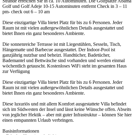
Strände erreichen Sie in ca. 10 Autominuten. Die Golfplätze Abama
Golf und Golf Adeje 10-15 Autominuten entfernt Check in 3 – 11
pm- check out 6 – 10 am
Diese einzigartige Villa bietet Platz für bis zu 6 Personen. Jeder
Raum ist mit vielen außergewöhnlichen Details ausgestattet und
bietet Ihnen ein ganz besonderes Ambiente.
Die sonnenreiche Terrasse ist mit Liegestühlen, Sesseln, Tisch,
Hängematte und Barbecue ausgestattet. Der Indoor-Pool ist
ganzjährig nutzbar und beheizt. Handtücher, Badetücher,
Bademantel und Bettwäsche sind vorhanden und werden einmal
wöchentlich getauscht. Kostenloses WiFi steht im gesamten Haus
zur Verfügung
Diese einzigartige Villa bietet Platz für bis zu 6 Personen. Jeder
Raum ist mit vielen außergewöhnlichen Details ausgestattet und
bietet Ihnen ein ganz besonderes Ambiente.
Diese luxuriös und mit allem Komfort ausgestattete Villa befindet
sich im Südwesten der Insel und lässt keine Wünsche offen. Abseits
von jeglicher Hektik – aber mit guter Infrastruktur – können Sie hier
einen entspannten Urlaub verbringen.
Basisinformationen