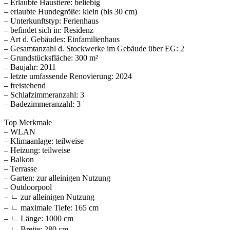
– Erlaubte Haustiere: beliebig
– erlaubte Hundegröße: klein (bis 30 cm)
– Unterkunftstyp: Ferienhaus
– befindet sich in: Residenz
– Art d. Gebäudes: Einfamilienhaus
– Gesamtanzahl d. Stockwerke im Gebäude über EG: 2
– Grundstücksfläche: 300 m²
– Baujahr: 2011
– letzte umfassende Renovierung: 2024
– freistehend
– Schlafzimmeranzahl: 3
– Badezimmeranzahl: 3
Top Merkmale
– WLAN
– Klimaanlage: teilweise
– Heizung: teilweise
– Balkon
– Terrasse
– Garten: zur alleinigen Nutzung
– Outdoorpool
– ㄴ zur alleinigen Nutzung
– ㄴ maximale Tiefe: 165 cm
– ㄴ Länge: 1000 cm
– ㄴ Breite: 280 cm