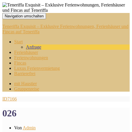
Navigation umschalten
Teneriffa Exquisit – Exklusive Ferienwohnungen, Ferienhäuser und
Fincas auf Teneriffa
Start
Anfrage
Ferienhäuser
Ferienwohnungen
Fincas
Luxus Ferienvermietung
Barrierefrei
mit Haustier
Gruppenreise
ID7166
026
Von
Admin