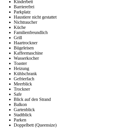
Kinderbett
Barrierefrei
Parkplatz
Haustiere nicht gestattet
Nichtraucher
Küche
Familienfreundlich
Grill
Haartrockner
Bügeleisen
Kaffeemaschine
Wasserkocher
Toaster
Heizung
Kühlschrank
Gefrierfach
Meerblick
Trockner
Safe
Blick auf den Strand
Balkon
Gartenblick
Stadtblick
Parken
Doppelbett (Queensize)