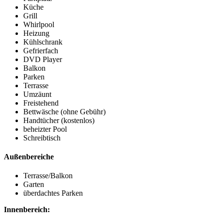
Küche
Grill
Whirlpool
Heizung
Kühlschrank
Gefrierfach
DVD Player
Balkon
Parken
Terrasse
Umzäunt
Freistehend
Bettwäsche (ohne Gebühr)
Handtücher (kostenlos)
beheizter Pool
Schreibtisch
Außenbereiche
Terrasse/Balkon
Garten
überdachtes Parken
Innenbereich: