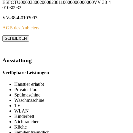
ESFCTU0000380020008238110000000000000VV-38-4-
01030932
VV-38-4-0103093
AGB des Anbieters
SCHLIEẞEN
Ausstattung
Verfügbare Leistungen
Haustier erlaubt
Privater Pool
Spülmaschine
Waschmaschine
TV
WLAN
Kinderbett
Nichtraucher
Küche
Familienfreundlich