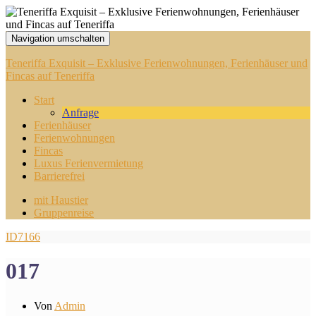
Navigation umschalten
Teneriffa Exquisit – Exklusive Ferienwohnungen, Ferienhäuser und
Fincas auf Teneriffa
Start
Anfrage
Ferienhäuser
Ferienwohnungen
Fincas
Luxus Ferienvermietung
Barrierefrei
mit Haustier
Gruppenreise
ID7166
017
Von
Admin