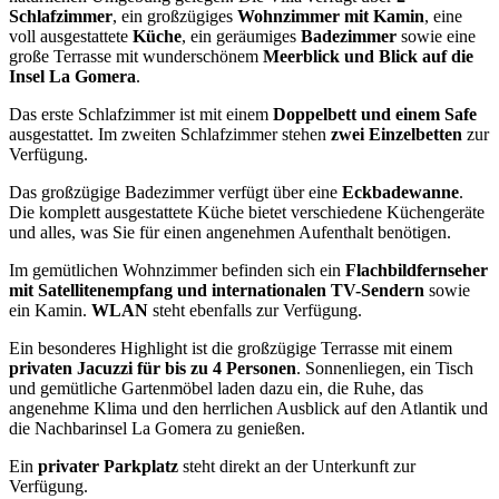
Schlafzimmer
, ein großzügiges
Wohnzimmer mit Kamin
, eine
voll ausgestattete
Küche
, ein geräumiges
Badezimmer
sowie eine
große Terrasse mit wunderschönem
Meerblick und Blick auf die
Insel La Gomera
.
Das erste Schlafzimmer ist mit einem
Doppelbett und einem Safe
ausgestattet. Im zweiten Schlafzimmer stehen
zwei Einzelbetten
zur
Verfügung.
Das großzügige Badezimmer verfügt über eine
Eckbadewanne
.
Die komplett ausgestattete Küche bietet verschiedene Küchengeräte
und alles, was Sie für einen angenehmen Aufenthalt benötigen.
Im gemütlichen Wohnzimmer befinden sich ein
Flachbildfernseher
mit Satellitenempfang und internationalen TV-Sendern
sowie
ein Kamin.
WLAN
steht ebenfalls zur Verfügung.
Ein besonderes Highlight ist die großzügige Terrasse mit einem
privaten Jacuzzi für bis zu 4 Personen
. Sonnenliegen, ein Tisch
und gemütliche Gartenmöbel laden dazu ein, die Ruhe, das
angenehme Klima und den herrlichen Ausblick auf den Atlantik und
die Nachbarinsel La Gomera zu genießen.
Ein
privater Parkplatz
steht direkt an der Unterkunft zur
Verfügung.