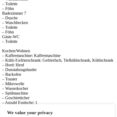
– Toilette
– Föhn
Badezimmer 7
– Dusche
– Waschbecken
– Toilette
– Föhn
Gäste-WC
– Toilette
Kochen/Wohnen
– Kaffeemaschine: Kaffeemaschine
– Kühl-/Gefrierschrank: Gefrierfach, Tiefkühlschrank, Kühlschrank
– Herd: Herd
– Dunstabzugshaube
– Backofen
– Toaster
– Mikrowelle
– Wasserkocher
– Spülmaschine
– Geschirrtücher
– Anzahl Esstische: 1
– Gesamtzahl Sitzplätze: 7
– Anzahl Wohnzimmer: 1
We value your privacy