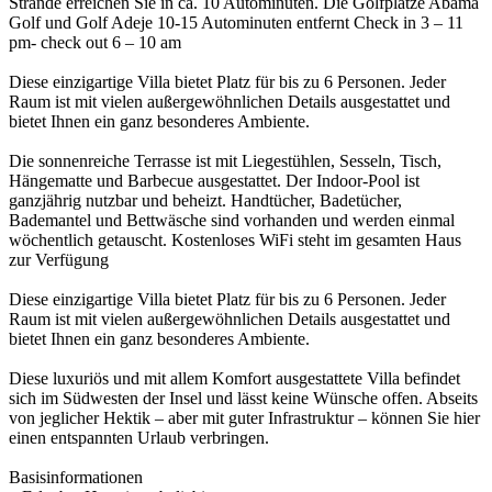
Strände erreichen Sie in ca. 10 Autominuten. Die Golfplätze Abama
Golf und Golf Adeje 10-15 Autominuten entfernt Check in 3 – 11
pm- check out 6 – 10 am
Diese einzigartige Villa bietet Platz für bis zu 6 Personen. Jeder
Raum ist mit vielen außergewöhnlichen Details ausgestattet und
bietet Ihnen ein ganz besonderes Ambiente.
Die sonnenreiche Terrasse ist mit Liegestühlen, Sesseln, Tisch,
Hängematte und Barbecue ausgestattet. Der Indoor-Pool ist
ganzjährig nutzbar und beheizt. Handtücher, Badetücher,
Bademantel und Bettwäsche sind vorhanden und werden einmal
wöchentlich getauscht. Kostenloses WiFi steht im gesamten Haus
zur Verfügung
Diese einzigartige Villa bietet Platz für bis zu 6 Personen. Jeder
Raum ist mit vielen außergewöhnlichen Details ausgestattet und
bietet Ihnen ein ganz besonderes Ambiente.
Diese luxuriös und mit allem Komfort ausgestattete Villa befindet
sich im Südwesten der Insel und lässt keine Wünsche offen. Abseits
von jeglicher Hektik – aber mit guter Infrastruktur – können Sie hier
einen entspannten Urlaub verbringen.
Basisinformationen