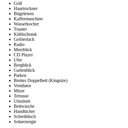
Grill
Haartrockner
Bügeleisen
Kaffeemaschine
Wasserkocher
Toaster
Kühlschrank
Gefrierfach
Radio
Meerblick
CD Player
Ufer
Bergblick
Gartenblick
Parken
Breites Doppelbett (Kingsize)
Ventilator
Mixer
Terrasse
Umzäunt
Bettwäsche
Handtücher
Schreibtisch
Solarenergie