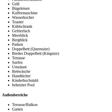
Grill
Bügeleisen
Kaffeemaschine
Wasserkocher
Toaster
Kühlschrank
Gefrierfach
Meerblick
Bergblick
Parken
Doppelbett (Queensize)
Breites Doppelbett (Kingsize)
Terrasse
Surfen
Umzäunt
Bettwäsche
Handtücher
Kinderhochstuhl
beheizter Pool
Außenbereiche
Terrasse/Balkon
Garten