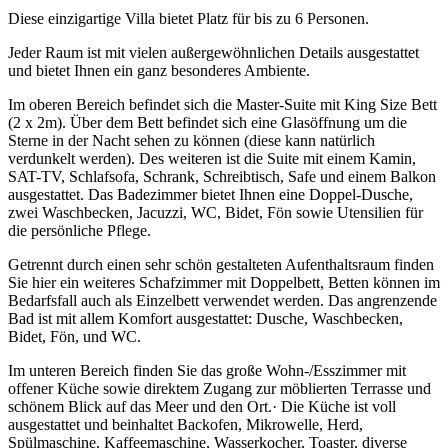
Diese einzigartige Villa bietet Platz für bis zu 6 Personen.
Jeder Raum ist mit vielen außergewöhnlichen Details ausgestattet
und bietet Ihnen ein ganz besonderes Ambiente.
Im oberen Bereich befindet sich die Master-Suite mit King Size Bett
(2 x 2m). Über dem Bett befindet sich eine Glasöffnung um die
Sterne in der Nacht sehen zu können (diese kann natürlich
verdunkelt werden). Des weiteren ist die Suite mit einem Kamin,
SAT-TV, Schlafsofa, Schrank, Schreibtisch, Safe und einem Balkon
ausgestattet. Das Badezimmer bietet Ihnen eine Doppel-Dusche,
zwei Waschbecken, Jacuzzi, WC, Bidet, Fön sowie Utensilien für
die persönliche Pflege.
Getrennt durch einen sehr schön gestalteten Aufenthaltsraum finden
Sie hier ein weiteres Schafzimmer mit Doppelbett, Betten können im
Bedarfsfall auch als Einzelbett verwendet werden. Das angrenzende
Bad ist mit allem Komfort ausgestattet: Dusche, Waschbecken,
Bidet, Fön, und WC.
Im unteren Bereich finden Sie das große Wohn-/Esszimmer mit
offener Küche sowie direktem Zugang zur möblierten Terrasse und
schönem Blick auf das Meer und den Ort.· Die Küche ist voll
ausgestattet und beinhaltet Backofen, Mikrowelle, Herd,
Spülmaschine, Kaffeemaschine, Wasserkocher, Toaster, diverse