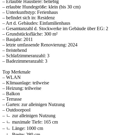
– Erlaubte Haustiere: beliebig
– erlaubte Hundegröße: klein (bis 30 cm)
– Unterkunftstyp: Ferienhaus
– befindet sich in: Residenz
– Art d. Gebäudes: Einfamilienhaus
– Gesamtanzahl d. Stockwerke im Gebäude über EG: 2
– Grundstücksfläche: 300 m²
– Baujahr: 2011
– letzte umfassende Renovierung: 2024
– freistehend
– Schlafzimmeranzahl: 3
– Badezimmeranzahl: 3
Top Merkmale
– WLAN
– Klimaanlage: teilweise
– Heizung: teilweise
– Balkon
– Terrasse
– Garten: zur alleinigen Nutzung
– Outdoorpool
– ㄴ zur alleinigen Nutzung
– ㄴ maximale Tiefe: 165 cm
– ㄴ Länge: 1000 cm
– ㄴ Breite: 280 cm