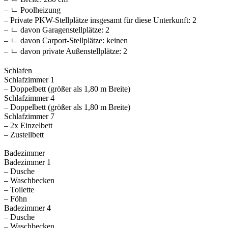
– ㄴ Poolheizung
– Private PKW-Stellplätze insgesamt für diese Unterkunft: 2
– ㄴ davon Garagenstellplätze: 2
– ㄴ davon Carport-Stellplätze: keinen
– ㄴ davon private Außen­stellplätze: 2
Schlafen
Schlafzimmer 1
– Doppelbett (größer als 1,80 m Breite)
Schlafzimmer 4
– Doppelbett (größer als 1,80 m Breite)
Schlafzimmer 7
– 2x Einzelbett
– Zustellbett
Badezimmer
Badezimmer 1
– Dusche
– Waschbecken
– Toilette
– Föhn
Badezimmer 4
– Dusche
– Waschbecken