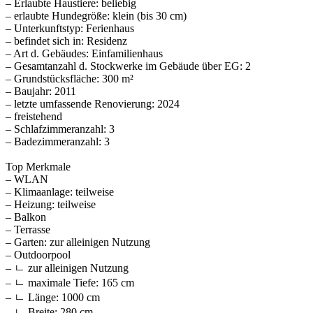
– Erlaubte Haustiere: beliebig
– erlaubte Hundegröße: klein (bis 30 cm)
– Unterkunftstyp: Ferienhaus
– befindet sich in: Residenz
– Art d. Gebäudes: Einfamilienhaus
– Gesamtanzahl d. Stockwerke im Gebäude über EG: 2
– Grundstücksfläche: 300 m²
– Baujahr: 2011
– letzte umfassende Renovierung: 2024
– freistehend
– Schlafzimmeranzahl: 3
– Badezimmeranzahl: 3
Top Merkmale
– WLAN
– Klimaanlage: teilweise
– Heizung: teilweise
– Balkon
– Terrasse
– Garten: zur alleinigen Nutzung
– Outdoorpool
– ㄴ zur alleinigen Nutzung
– ㄴ maximale Tiefe: 165 cm
– ㄴ Länge: 1000 cm
– ㄴ Breite: 280 cm