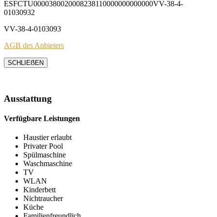
ESFCTU0000380020008238110000000000000VV-38-4-
01030932
VV-38-4-0103093
AGB des Anbieters
SCHLIEẞEN
Ausstattung
Verfügbare Leistungen
Haustier erlaubt
Privater Pool
Spülmaschine
Waschmaschine
TV
WLAN
Kinderbett
Nichtraucher
Küche
Familienfreundlich