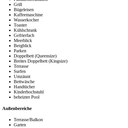
Grill
Bügeleisen
Kaffeemaschine
Wasserkocher
Toaster
Kühlschrank
Gefrierfach
Meerblick
Bergblick
Parken
Doppelbett (Queensize)
Breites Doppelbett (Kingsize)
Terrasse
Surfen
Umzäunt
Bettwäsche
Handtücher
Kinderhochstuhl
beheizter Pool
Außenbereiche
Terrasse/Balkon
Garten