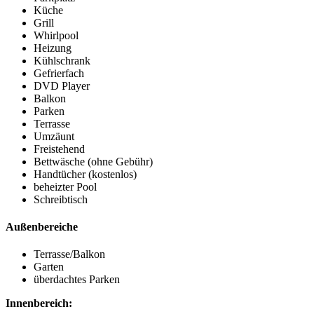
Küche
Grill
Whirlpool
Heizung
Kühlschrank
Gefrierfach
DVD Player
Balkon
Parken
Terrasse
Umzäunt
Freistehend
Bettwäsche (ohne Gebühr)
Handtücher (kostenlos)
beheizter Pool
Schreibtisch
Außenbereiche
Terrasse/Balkon
Garten
überdachtes Parken
Innenbereich: