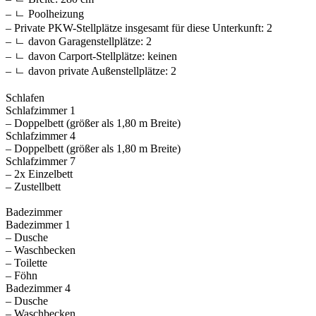
– ㄴ Poolheizung
– Private PKW-Stellplätze insgesamt für diese Unterkunft: 2
– ㄴ davon Garagenstellplätze: 2
– ㄴ davon Carport-Stellplätze: keinen
– ㄴ davon private Außen­stellplätze: 2
Schlafen
Schlafzimmer 1
– Doppelbett (größer als 1,80 m Breite)
Schlafzimmer 4
– Doppelbett (größer als 1,80 m Breite)
Schlafzimmer 7
– 2x Einzelbett
– Zustellbett
Badezimmer
Badezimmer 1
– Dusche
– Waschbecken
– Toilette
– Föhn
Badezimmer 4
– Dusche
– Waschbecken