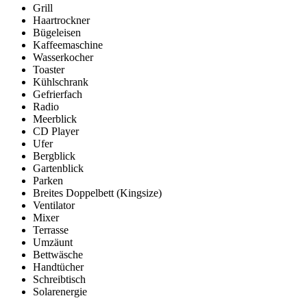
Grill
Haartrockner
Bügeleisen
Kaffeemaschine
Wasserkocher
Toaster
Kühlschrank
Gefrierfach
Radio
Meerblick
CD Player
Ufer
Bergblick
Gartenblick
Parken
Breites Doppelbett (Kingsize)
Ventilator
Mixer
Terrasse
Umzäunt
Bettwäsche
Handtücher
Schreibtisch
Solarenergie