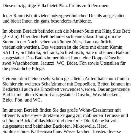
Diese einzigartige Villa bietet Platz für bis zu 6 Personen.
Jeder Raum ist mit vielen außergewöhnlichen Details ausgestattet
und bietet Ihnen ein ganz besonderes Ambiente.
Im oberen Bereich befindet sich die Master-Suite mit King Size Bett
(2 x 2m). Über dem Bett befindet sich eine Glasöffnung um die
Sterne in der Nacht sehen zu können (diese kann natürlich
verdunkelt werden). Des weiteren ist die Suite mit einem Kamin,
SAT-TV, Schlafsofa, Schrank, Schreibtisch, Safe und einem Balkon
ausgestattet. Das Badezimmer bietet Ihnen eine Doppel-Dusche,
zwei Waschbecken, Jacuzzi, WC, Bidet, Fön sowie Utensilien für
die persönliche Pflege.
Getrennt durch einen sehr schön gestalteten Aufenthaltsraum finden
Sie hier ein weiteres Schafzimmer mit Doppelbett, Betten können im
Bedarfsfall auch als Einzelbett verwendet werden. Das angrenzende
Bad ist mit allem Komfort ausgestattet: Dusche, Waschbecken,
Bidet, Fön, und WC.
Im unteren Bereich finden Sie das große Wohn-/Esszimmer mit
offener Küche sowie direktem Zugang zur möblierten Terrasse und
schönem Blick auf das Meer und den Ort.· Die Küche ist voll
ausgestattet und beinhaltet Backofen, Mikrowelle, Herd,
Spülmaschine, Kaffeemaschine, Wasserkocher, Toaster, diverse