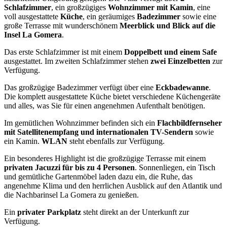
Schlafzimmer
, ein großzügiges
Wohnzimmer mit Kamin
, eine
voll ausgestattete
Küche
, ein geräumiges
Badezimmer
sowie eine
große Terrasse mit wunderschönem
Meerblick und Blick auf die
Insel La Gomera
.
Das erste Schlafzimmer ist mit einem
Doppelbett und einem Safe
ausgestattet. Im zweiten Schlafzimmer stehen
zwei Einzelbetten
zur
Verfügung.
Das großzügige Badezimmer verfügt über eine
Eckbadewanne
.
Die komplett ausgestattete Küche bietet verschiedene Küchengeräte
und alles, was Sie für einen angenehmen Aufenthalt benötigen.
Im gemütlichen Wohnzimmer befinden sich ein
Flachbildfernseher
mit Satellitenempfang und internationalen TV-Sendern
sowie
ein Kamin.
WLAN
steht ebenfalls zur Verfügung.
Ein besonderes Highlight ist die großzügige Terrasse mit einem
privaten Jacuzzi für bis zu 4 Personen
. Sonnenliegen, ein Tisch
und gemütliche Gartenmöbel laden dazu ein, die Ruhe, das
angenehme Klima und den herrlichen Ausblick auf den Atlantik und
die Nachbarinsel La Gomera zu genießen.
Ein
privater Parkplatz
steht direkt an der Unterkunft zur
Verfügung.