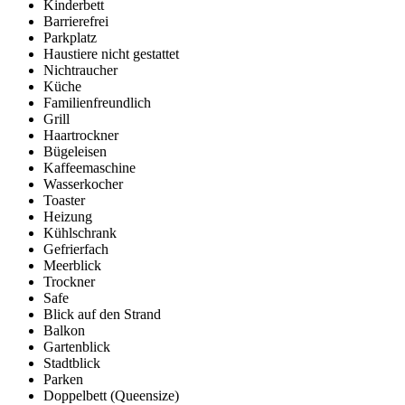
Kinderbett
Barrierefrei
Parkplatz
Haustiere nicht gestattet
Nichtraucher
Küche
Familienfreundlich
Grill
Haartrockner
Bügeleisen
Kaffeemaschine
Wasserkocher
Toaster
Heizung
Kühlschrank
Gefrierfach
Meerblick
Trockner
Safe
Blick auf den Strand
Balkon
Gartenblick
Stadtblick
Parken
Doppelbett (Queensize)