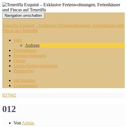
Navigation umschalten
Teneriffa Exquisit – Exklusive Ferienwohnungen, Ferienhäuser und
Fincas auf Teneriffa
Start
Anfrage
Ferienhäuser
Ferienwohnungen
Fincas
Luxus Ferienvermietung
Barrierefrei
mit Haustier
Gruppenreise
ID7602
012
Von
Admin