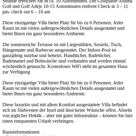
Strände erreichen Sie in ca. 10 Autominuten. Die Golfplätze Abama
Golf und Golf Adeje 10-15 Autominuten entfernt Check in 3 – 11
pm- check out 6 – 10 am
Diese einzigartige Villa bietet Platz für bis zu 6 Personen. Jeder
Raum ist mit vielen außergewöhnlichen Details ausgestattet und
bietet Ihnen ein ganz besonderes Ambiente.
Die sonnenreiche Terrasse ist mit Liegestühlen, Sesseln, Tisch,
Hängematte und Barbecue ausgestattet. Der Indoor-Pool ist
ganzjährig nutzbar und beheizt. Handtücher, Badetücher,
Bademantel und Bettwäsche sind vorhanden und werden einmal
wöchentlich getauscht. Kostenloses WiFi steht im gesamten Haus
zur Verfügung
Diese einzigartige Villa bietet Platz für bis zu 6 Personen. Jeder
Raum ist mit vielen außergewöhnlichen Details ausgestattet und
bietet Ihnen ein ganz besonderes Ambiente.
Diese luxuriös und mit allem Komfort ausgestattete Villa befindet
sich im Südwesten der Insel und lässt keine Wünsche offen. Abseits
von jeglicher Hektik – aber mit guter Infrastruktur – können Sie hier
einen entspannten Urlaub verbringen.
Basisinformationen