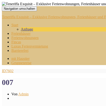
Navigation umschalten
Teneriffa Exquisit – Exklusive Ferienwohnungen, Ferienhäuser und Fi
Start
Anfrage
Ferienhäuser
Ferienwohnungen
Fincas
Luxus Ferienvermietung
Barrierefrei
mit Haustier
Gruppenreise
ID7602
007
Von
Admin