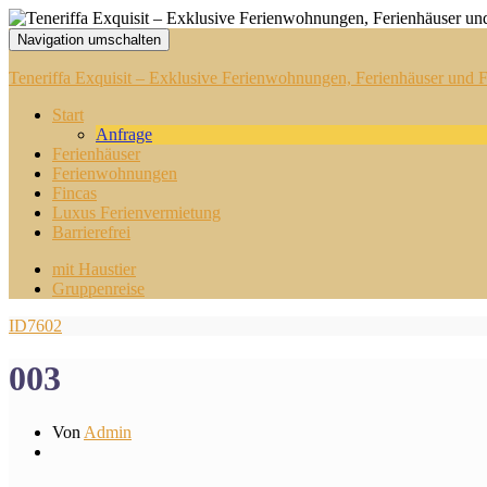
Navigation umschalten
Teneriffa Exquisit – Exklusive Ferienwohnungen, Ferienhäuser und Fi
Start
Anfrage
Ferienhäuser
Ferienwohnungen
Fincas
Luxus Ferienvermietung
Barrierefrei
mit Haustier
Gruppenreise
ID7602
003
Von
Admin