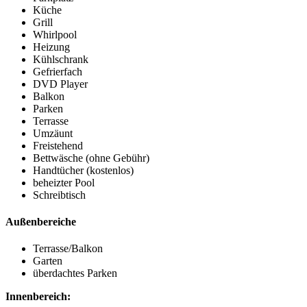
Küche
Grill
Whirlpool
Heizung
Kühlschrank
Gefrierfach
DVD Player
Balkon
Parken
Terrasse
Umzäunt
Freistehend
Bettwäsche (ohne Gebühr)
Handtücher (kostenlos)
beheizter Pool
Schreibtisch
Außenbereiche
Terrasse/Balkon
Garten
überdachtes Parken
Innenbereich: