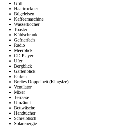
Grill
Haartrockner
Bügeleisen
Kaffeemaschine
Wasserkocher
Toaster
Kühlschrank
Gefrierfach
Radio
Meerblick
CD Player
Ufer
Bergblick
Gartenblick
Parken
Breites Doppelbett (Kingsize)
Ventilator
Mixer
Terrasse
Umzäunt
Bettwäsche
Handtücher
Schreibtisch
Solarenergie