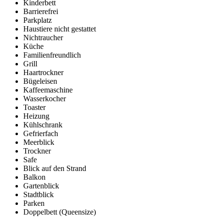
Kinderbett
Barrierefrei
Parkplatz
Haustiere nicht gestattet
Nichtraucher
Küche
Familienfreundlich
Grill
Haartrockner
Bügeleisen
Kaffeemaschine
Wasserkocher
Toaster
Heizung
Kühlschrank
Gefrierfach
Meerblick
Trockner
Safe
Blick auf den Strand
Balkon
Gartenblick
Stadtblick
Parken
Doppelbett (Queensize)