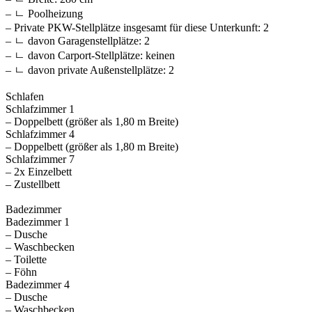
– ㄴ Poolheizung
– Private PKW-Stellplätze insgesamt für diese Unterkunft: 2
– ㄴ davon Garagenstellplätze: 2
– ㄴ davon Carport-Stellplätze: keinen
– ㄴ davon private Außen­stellplätze: 2
Schlafen
Schlafzimmer 1
– Doppelbett (größer als 1,80 m Breite)
Schlafzimmer 4
– Doppelbett (größer als 1,80 m Breite)
Schlafzimmer 7
– 2x Einzelbett
– Zustellbett
Badezimmer
Badezimmer 1
– Dusche
– Waschbecken
– Toilette
– Föhn
Badezimmer 4
– Dusche
– Waschbecken