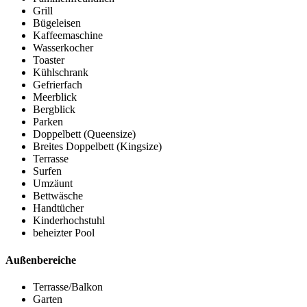
Grill
Bügeleisen
Kaffeemaschine
Wasserkocher
Toaster
Kühlschrank
Gefrierfach
Meerblick
Bergblick
Parken
Doppelbett (Queensize)
Breites Doppelbett (Kingsize)
Terrasse
Surfen
Umzäunt
Bettwäsche
Handtücher
Kinderhochstuhl
beheizter Pool
Außenbereiche
Terrasse/Balkon
Garten