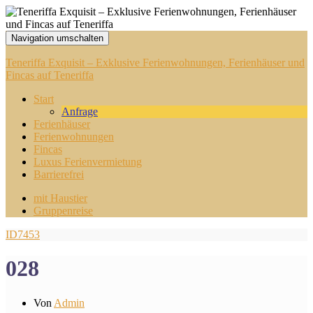
Navigation umschalten
Teneriffa Exquisit – Exklusive Ferienwohnungen, Ferienhäuser und
Fincas auf Teneriffa
Start
Anfrage
Ferienhäuser
Ferienwohnungen
Fincas
Luxus Ferienvermietung
Barrierefrei
mit Haustier
Gruppenreise
ID7453
028
Von
Admin