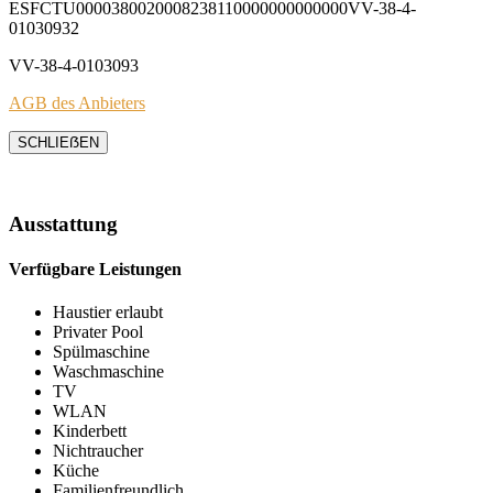
ESFCTU0000380020008238110000000000000VV-38-4-
01030932
VV-38-4-0103093
AGB des Anbieters
SCHLIEẞEN
Ausstattung
Verfügbare Leistungen
Haustier erlaubt
Privater Pool
Spülmaschine
Waschmaschine
TV
WLAN
Kinderbett
Nichtraucher
Küche
Familienfreundlich