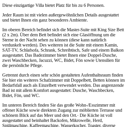
Diese einzigartige Villa bietet Platz für bis zu 6 Personen.
Jeder Raum ist mit vielen außergewöhnlichen Details ausgestattet
und bietet Ihnen ein ganz besonderes Ambiente.
Im oberen Bereich befindet sich die Master-Suite mit King Size Bett
(2 x 2m). Über dem Bett befindet sich eine Glasöffnung um die
Sterne in der Nacht sehen zu können (diese kann natürlich
verdunkelt werden). Des weiteren ist die Suite mit einem Kamin,
SAT-TV, Schlafsofa, Schrank, Schreibtisch, Safe und einem Balkon
ausgestattet. Das Badezimmer bietet Ihnen eine Doppel-Dusche,
zwei Waschbecken, Jacuzzi, WC, Bidet, Fön sowie Utensilien für
die persönliche Pflege.
Getrennt durch einen sehr schön gestalteten Aufenthaltsraum finden
Sie hier ein weiteres Schafzimmer mit Doppelbett, Betten können im
Bedarfsfall auch als Einzelbett verwendet werden. Das angrenzende
Bad ist mit allem Komfort ausgestattet: Dusche, Waschbecken,
Bidet, Fön, und WC.
Im unteren Bereich finden Sie das große Wohn-/Esszimmer mit
offener Küche sowie direktem Zugang zur möblierten Terrasse und
schönem Blick auf das Meer und den Ort.· Die Küche ist voll
ausgestattet und beinhaltet Backofen, Mikrowelle, Herd,
Spülmaschine, Kaffeemaschine, Wasserkocher, Toaster, diverse