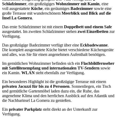
Schlafzimmer
, ein großzügiges
Wohnzimmer mit Kamin
, eine
voll ausgestattete
Küche
, ein geräumiges
Badezimmer
sowie eine
große Terrasse mit wunderschönem
Meerblick und Blick auf die
Insel La Gomera
.
Das erste Schlafzimmer ist mit einem
Doppelbett und einem Safe
ausgestattet. Im zweiten Schlafzimmer stehen
zwei Einzelbetten
zur
Verfügung.
Das großzügige Badezimmer verfügt über eine
Eckbadewanne
.
Die komplett ausgestattete Küche bietet verschiedene Küchengeräte
und alles, was Sie für einen angenehmen Aufenthalt benötigen.
Im gemütlichen Wohnzimmer befinden sich ein
Flachbildfernseher
mit Satellitenempfang und internationalen TV-Sendern
sowie
ein Kamin.
WLAN
steht ebenfalls zur Verfügung.
Ein besonderes Highlight ist die großzügige Terrasse mit einem
privaten Jacuzzi für bis zu 4 Personen
. Sonnenliegen, ein Tisch
und gemütliche Gartenmöbel laden dazu ein, die Ruhe, das
angenehme Klima und den herrlichen Ausblick auf den Atlantik und
die Nachbarinsel La Gomera zu genießen.
Ein
privater Parkplatz
steht direkt an der Unterkunft zur
Verfügung.