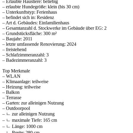
– Erlaubte Haustiere: beliebig
– erlaubte Hundegröße: klein (bis 30 cm)
– Unterkunftstyp: Ferienhaus
– befindet sich in: Residenz
– Art d. Gebäudes: Einfamilienhaus
– Gesamtanzahl d. Stockwerke im Gebäude über EG: 2
– Grundstücksfläche: 300 m²
– Baujahr: 2011
– letzte umfassende Renovierung: 2024
– freistehend
– Schlafzimmeranzahl: 3
– Badezimmeranzahl: 3
Top Merkmale
– WLAN
– Klimaanlage: teilweise
– Heizung: teilweise
– Balkon
– Terrasse
– Garten: zur alleinigen Nutzung
– Outdoorpool
– ㄴ zur alleinigen Nutzung
– ㄴ maximale Tiefe: 165 cm
– ㄴ Länge: 1000 cm
– ㄴ Breite: 280 cm