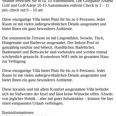
Strände erreichen Sie in ca. 10 Autominuten. Die Golfplätze Abama
Golf und Golf Adeje 10-15 Autominuten entfernt Check in 3 – 11
pm- check out 6 – 10 am
Diese einzigartige Villa bietet Platz für bis zu 6 Personen. Jeder
Raum ist mit vielen außergewöhnlichen Details ausgestattet und
bietet Ihnen ein ganz besonderes Ambiente.
Die sonnenreiche Terrasse ist mit Liegestühlen, Sesseln, Tisch,
Hängematte und Barbecue ausgestattet. Der Indoor-Pool ist
ganzjährig nutzbar und beheizt. Handtücher, Badetücher,
Bademantel und Bettwäsche sind vorhanden und werden einmal
wöchentlich getauscht. Kostenloses WiFi steht im gesamten Haus
zur Verfügung
Diese einzigartige Villa bietet Platz für bis zu 6 Personen. Jeder
Raum ist mit vielen außergewöhnlichen Details ausgestattet und
bietet Ihnen ein ganz besonderes Ambiente.
Diese luxuriös und mit allem Komfort ausgestattete Villa befindet
sich im Südwesten der Insel und lässt keine Wünsche offen. Abseits
von jeglicher Hektik – aber mit guter Infrastruktur – können Sie hier
einen entspannten Urlaub verbringen.
Basisinformationen