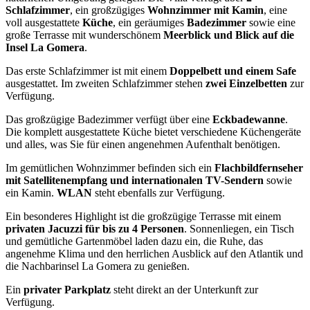
Schlafzimmer
, ein großzügiges
Wohnzimmer mit Kamin
, eine
voll ausgestattete
Küche
, ein geräumiges
Badezimmer
sowie eine
große Terrasse mit wunderschönem
Meerblick und Blick auf die
Insel La Gomera
.
Das erste Schlafzimmer ist mit einem
Doppelbett und einem Safe
ausgestattet. Im zweiten Schlafzimmer stehen
zwei Einzelbetten
zur
Verfügung.
Das großzügige Badezimmer verfügt über eine
Eckbadewanne
.
Die komplett ausgestattete Küche bietet verschiedene Küchengeräte
und alles, was Sie für einen angenehmen Aufenthalt benötigen.
Im gemütlichen Wohnzimmer befinden sich ein
Flachbildfernseher
mit Satellitenempfang und internationalen TV-Sendern
sowie
ein Kamin.
WLAN
steht ebenfalls zur Verfügung.
Ein besonderes Highlight ist die großzügige Terrasse mit einem
privaten Jacuzzi für bis zu 4 Personen
. Sonnenliegen, ein Tisch
und gemütliche Gartenmöbel laden dazu ein, die Ruhe, das
angenehme Klima und den herrlichen Ausblick auf den Atlantik und
die Nachbarinsel La Gomera zu genießen.
Ein
privater Parkplatz
steht direkt an der Unterkunft zur
Verfügung.