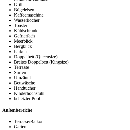
Grill
Bügeleisen
Kaffeemaschine
Wasserkocher
Toaster
Kühlschrank
Gefrierfach
Meerblick
Bergblick
Parken
Doppelbett (Queensize)
Breites Doppelbett (Kingsize)
Terrasse
Surfen
Umzäunt
Bettwäsche
Handtücher
Kinderhochstuhl
beheizter Pool
Außenbereiche
Terrasse/Balkon
Garten