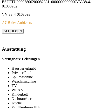
ESFCTU0000380020008238110000000000000VV-38-4-
01030932
VV-38-4-0103093
AGB des Anbieters
SCHLIEẞEN
Ausstattung
Verfügbare Leistungen
Haustier erlaubt
Privater Pool
Spülmaschine
Waschmaschine
TV
WLAN
Kinderbett
Nichtraucher
Küche
Familienfreundlich