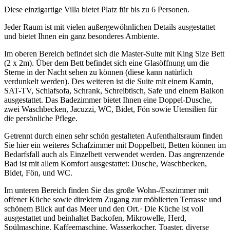
Diese einzigartige Villa bietet Platz für bis zu 6 Personen.
Jeder Raum ist mit vielen außergewöhnlichen Details ausgestattet
und bietet Ihnen ein ganz besonderes Ambiente.
Im oberen Bereich befindet sich die Master-Suite mit King Size Bett
(2 x 2m). Über dem Bett befindet sich eine Glasöffnung um die
Sterne in der Nacht sehen zu können (diese kann natürlich
verdunkelt werden). Des weiteren ist die Suite mit einem Kamin,
SAT-TV, Schlafsofa, Schrank, Schreibtisch, Safe und einem Balkon
ausgestattet. Das Badezimmer bietet Ihnen eine Doppel-Dusche,
zwei Waschbecken, Jacuzzi, WC, Bidet, Fön sowie Utensilien für
die persönliche Pflege.
Getrennt durch einen sehr schön gestalteten Aufenthaltsraum finden
Sie hier ein weiteres Schafzimmer mit Doppelbett, Betten können im
Bedarfsfall auch als Einzelbett verwendet werden. Das angrenzende
Bad ist mit allem Komfort ausgestattet: Dusche, Waschbecken,
Bidet, Fön, und WC.
Im unteren Bereich finden Sie das große Wohn-/Esszimmer mit
offener Küche sowie direktem Zugang zur möblierten Terrasse und
schönem Blick auf das Meer und den Ort.· Die Küche ist voll
ausgestattet und beinhaltet Backofen, Mikrowelle, Herd,
Spülmaschine, Kaffeemaschine, Wasserkocher, Toaster, diverse