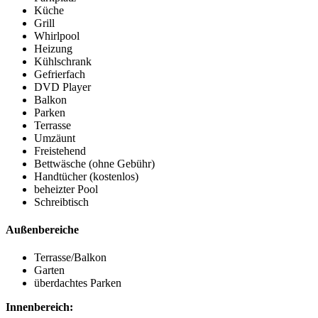
Küche
Grill
Whirlpool
Heizung
Kühlschrank
Gefrierfach
DVD Player
Balkon
Parken
Terrasse
Umzäunt
Freistehend
Bettwäsche (ohne Gebühr)
Handtücher (kostenlos)
beheizter Pool
Schreibtisch
Außenbereiche
Terrasse/Balkon
Garten
überdachtes Parken
Innenbereich: