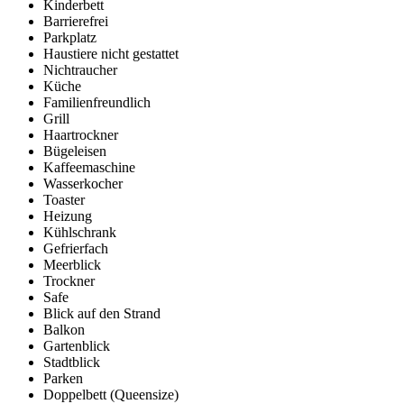
Kinderbett
Barrierefrei
Parkplatz
Haustiere nicht gestattet
Nichtraucher
Küche
Familienfreundlich
Grill
Haartrockner
Bügeleisen
Kaffeemaschine
Wasserkocher
Toaster
Heizung
Kühlschrank
Gefrierfach
Meerblick
Trockner
Safe
Blick auf den Strand
Balkon
Gartenblick
Stadtblick
Parken
Doppelbett (Queensize)