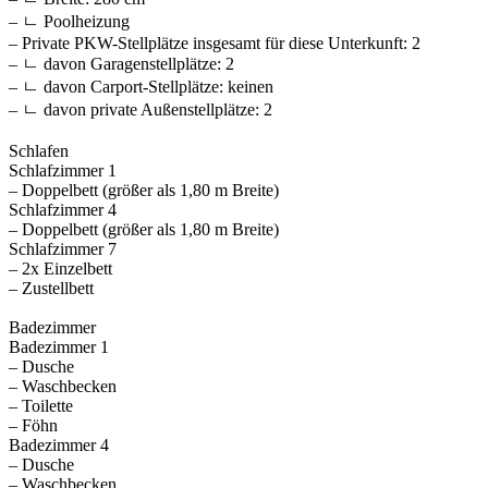
– ㄴ Poolheizung
– Private PKW-Stellplätze insgesamt für diese Unterkunft: 2
– ㄴ davon Garagenstellplätze: 2
– ㄴ davon Carport-Stellplätze: keinen
– ㄴ davon private Außen­stellplätze: 2
Schlafen
Schlafzimmer 1
– Doppelbett (größer als 1,80 m Breite)
Schlafzimmer 4
– Doppelbett (größer als 1,80 m Breite)
Schlafzimmer 7
– 2x Einzelbett
– Zustellbett
Badezimmer
Badezimmer 1
– Dusche
– Waschbecken
– Toilette
– Föhn
Badezimmer 4
– Dusche
– Waschbecken