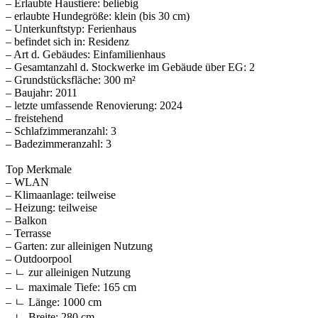
– Erlaubte Haustiere: beliebig
– erlaubte Hundegröße: klein (bis 30 cm)
– Unterkunftstyp: Ferienhaus
– befindet sich in: Residenz
– Art d. Gebäudes: Einfamilienhaus
– Gesamtanzahl d. Stockwerke im Gebäude über EG: 2
– Grundstücksfläche: 300 m²
– Baujahr: 2011
– letzte umfassende Renovierung: 2024
– freistehend
– Schlafzimmeranzahl: 3
– Badezimmeranzahl: 3
Top Merkmale
– WLAN
– Klimaanlage: teilweise
– Heizung: teilweise
– Balkon
– Terrasse
– Garten: zur alleinigen Nutzung
– Outdoorpool
– ㄴ zur alleinigen Nutzung
– ㄴ maximale Tiefe: 165 cm
– ㄴ Länge: 1000 cm
– ㄴ Breite: 280 cm