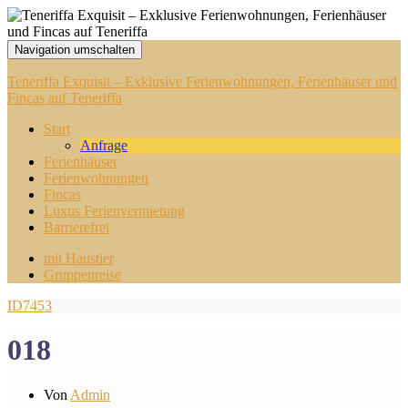
Navigation umschalten
Teneriffa Exquisit – Exklusive Ferienwohnungen, Ferienhäuser und
Fincas auf Teneriffa
Start
Anfrage
Ferienhäuser
Ferienwohnungen
Fincas
Luxus Ferienvermietung
Barrierefrei
mit Haustier
Gruppenreise
ID7453
018
Von
Admin