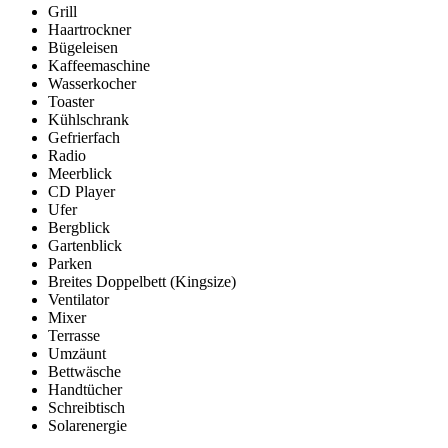
Grill
Haartrockner
Bügeleisen
Kaffeemaschine
Wasserkocher
Toaster
Kühlschrank
Gefrierfach
Radio
Meerblick
CD Player
Ufer
Bergblick
Gartenblick
Parken
Breites Doppelbett (Kingsize)
Ventilator
Mixer
Terrasse
Umzäunt
Bettwäsche
Handtücher
Schreibtisch
Solarenergie