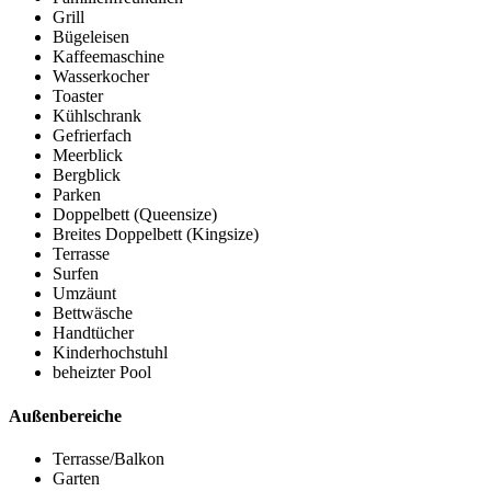
Grill
Bügeleisen
Kaffeemaschine
Wasserkocher
Toaster
Kühlschrank
Gefrierfach
Meerblick
Bergblick
Parken
Doppelbett (Queensize)
Breites Doppelbett (Kingsize)
Terrasse
Surfen
Umzäunt
Bettwäsche
Handtücher
Kinderhochstuhl
beheizter Pool
Außenbereiche
Terrasse/Balkon
Garten