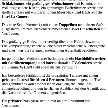
Schlafzimmer
, ein großzügiges
Wohnzimmer mit Kamin
, eine
voll ausgestattete
Küche
, ein geräumiges
Badezimmer
sowie eine
große Terrasse mit wunderschönem
Meerblick und Blick auf die
Insel La Gomera
.
Das erste Schlafzimmer ist mit einem
Doppelbett und einem Safe
ausgestattet. Im zweiten Schlafzimmer stehen
zwei Einzelbetten
zur
Verfügung.
Das großzügige Badezimmer verfügt über eine
Eckbadewanne
.
Die komplett ausgestattete Küche bietet verschiedene Küchengeräte
und alles, was Sie für einen angenehmen Aufenthalt benötigen.
Im gemütlichen Wohnzimmer befinden sich ein
Flachbildfernseher
mit Satellitenempfang und internationalen TV-Sendern
sowie
ein Kamin.
WLAN
steht ebenfalls zur Verfügung.
Ein besonderes Highlight ist die großzügige Terrasse mit einem
privaten Jacuzzi für bis zu 4 Personen
. Sonnenliegen, ein Tisch
und gemütliche Gartenmöbel laden dazu ein, die Ruhe, das
angenehme Klima und den herrlichen Ausblick auf den Atlantik und
die Nachbarinsel La Gomera zu genießen.
Ein
privater Parkplatz
steht direkt an der Unterkunft zur
Verfügung.