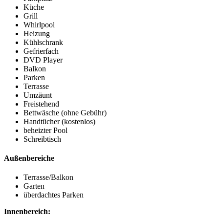
Küche
Grill
Whirlpool
Heizung
Kühlschrank
Gefrierfach
DVD Player
Balkon
Parken
Terrasse
Umzäunt
Freistehend
Bettwäsche (ohne Gebühr)
Handtücher (kostenlos)
beheizter Pool
Schreibtisch
Außenbereiche
Terrasse/Balkon
Garten
überdachtes Parken
Innenbereich: