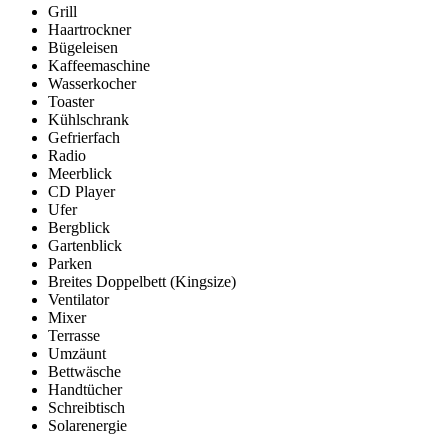
Grill
Haartrockner
Bügeleisen
Kaffeemaschine
Wasserkocher
Toaster
Kühlschrank
Gefrierfach
Radio
Meerblick
CD Player
Ufer
Bergblick
Gartenblick
Parken
Breites Doppelbett (Kingsize)
Ventilator
Mixer
Terrasse
Umzäunt
Bettwäsche
Handtücher
Schreibtisch
Solarenergie