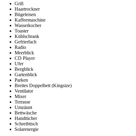
Grill
Haartrockner
Bügeleisen
Kaffeemaschine
Wasserkocher
Toaster
Kühlschrank
Gefrierfach
Radio
Meerblick
CD Player
Ufer
Bergblick
Gartenblick
Parken
Breites Doppelbett (Kingsize)
Ventilator
Mixer
Terrasse
Umzäunt
Bettwäsche
Handtücher
Schreibtisch
Solarenergie