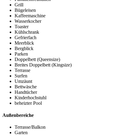
Grill
Bügeleisen
Kaffeemaschine
Wasserkocher
Toaster
Kühlschrank
Gefrierfach
Meerblick
Bergblick
Parken
Doppelbett (Queensize)
Breites Doppelbett (Kingsize)
Terrasse
Surfen
Umzäunt
Bettwäsche
Handtücher
Kinderhochstuhl
beheizter Pool
Außenbereiche
Terrasse/Balkon
Garten