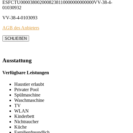
ESFCTU0000380020008238110000000000000VV-38-4-
01030932
VV-38-4-0103093
AGB des Anbieters
SCHLIEẞEN
Ausstattung
Verfügbare Leistungen
Haustier erlaubt
Privater Pool
Spülmaschine
Waschmaschine
TV
WLAN
Kinderbett
Nichtraucher
Küche
Familienfreundlich