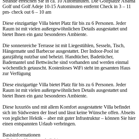
Strände erreichen Sie in ca. 10 Autominuten. Die Golfplätze Abama
Golf und Golf Adeje 10-15 Autominuten entfernt Check in 3 – 11
pm- check out 6 – 10 am
Diese einzigartige Villa bietet Platz für bis zu 6 Personen. Jeder
Raum ist mit vielen außergewöhnlichen Details ausgestattet und
bietet Ihnen ein ganz besonderes Ambiente.
Die sonnenreiche Terrasse ist mit Liegestühlen, Sesseln, Tisch,
Hängematte und Barbecue ausgestattet. Der Indoor-Pool ist
ganzjährig nutzbar und beheizt. Handtücher, Badetücher,
Bademantel und Bettwäsche sind vorhanden und werden einmal
wöchentlich getauscht. Kostenloses WiFi steht im gesamten Haus
zur Verfügung
Diese einzigartige Villa bietet Platz für bis zu 6 Personen. Jeder
Raum ist mit vielen außergewöhnlichen Details ausgestattet und
bietet Ihnen ein ganz besonderes Ambiente.
Diese luxuriös und mit allem Komfort ausgestattete Villa befindet
sich im Südwesten der Insel und lässt keine Wünsche offen. Abseits
von jeglicher Hektik – aber mit guter Infrastruktur – können Sie hier
einen entspannten Urlaub verbringen.
Basisinformationen