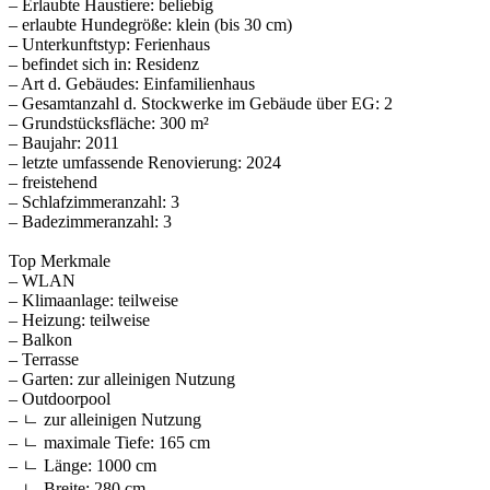
– Erlaubte Haustiere: beliebig
– erlaubte Hundegröße: klein (bis 30 cm)
– Unterkunftstyp: Ferienhaus
– befindet sich in: Residenz
– Art d. Gebäudes: Einfamilienhaus
– Gesamtanzahl d. Stockwerke im Gebäude über EG: 2
– Grundstücksfläche: 300 m²
– Baujahr: 2011
– letzte umfassende Renovierung: 2024
– freistehend
– Schlafzimmeranzahl: 3
– Badezimmeranzahl: 3
Top Merkmale
– WLAN
– Klimaanlage: teilweise
– Heizung: teilweise
– Balkon
– Terrasse
– Garten: zur alleinigen Nutzung
– Outdoorpool
– ㄴ zur alleinigen Nutzung
– ㄴ maximale Tiefe: 165 cm
– ㄴ Länge: 1000 cm
– ㄴ Breite: 280 cm