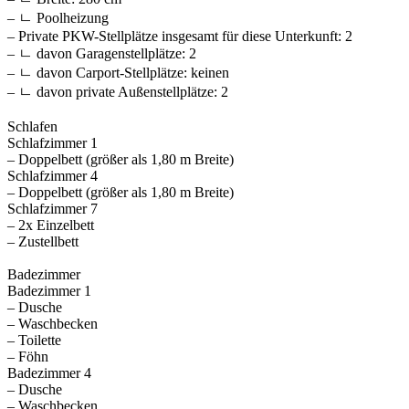
– ㄴ Poolheizung
– Private PKW-Stellplätze insgesamt für diese Unterkunft: 2
– ㄴ davon Garagenstellplätze: 2
– ㄴ davon Carport-Stellplätze: keinen
– ㄴ davon private Außen­stellplätze: 2
Schlafen
Schlafzimmer 1
– Doppelbett (größer als 1,80 m Breite)
Schlafzimmer 4
– Doppelbett (größer als 1,80 m Breite)
Schlafzimmer 7
– 2x Einzelbett
– Zustellbett
Badezimmer
Badezimmer 1
– Dusche
– Waschbecken
– Toilette
– Föhn
Badezimmer 4
– Dusche
– Waschbecken