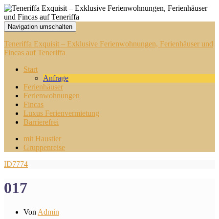
Navigation umschalten
Teneriffa Exquisit – Exklusive Ferienwohnungen, Ferienhäuser und
Fincas auf Teneriffa
Start
Anfrage
Ferienhäuser
Ferienwohnungen
Fincas
Luxus Ferienvermietung
Barrierefrei
mit Haustier
Gruppenreise
ID7774
017
Von
Admin