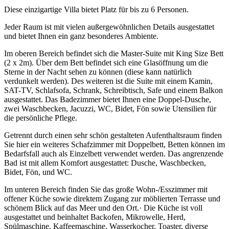
Diese einzigartige Villa bietet Platz für bis zu 6 Personen.
Jeder Raum ist mit vielen außergewöhnlichen Details ausgestattet
und bietet Ihnen ein ganz besonderes Ambiente.
Im oberen Bereich befindet sich die Master-Suite mit King Size Bett
(2 x 2m). Über dem Bett befindet sich eine Glasöffnung um die
Sterne in der Nacht sehen zu können (diese kann natürlich
verdunkelt werden). Des weiteren ist die Suite mit einem Kamin,
SAT-TV, Schlafsofa, Schrank, Schreibtisch, Safe und einem Balkon
ausgestattet. Das Badezimmer bietet Ihnen eine Doppel-Dusche,
zwei Waschbecken, Jacuzzi, WC, Bidet, Fön sowie Utensilien für
die persönliche Pflege.
Getrennt durch einen sehr schön gestalteten Aufenthaltsraum finden
Sie hier ein weiteres Schafzimmer mit Doppelbett, Betten können im
Bedarfsfall auch als Einzelbett verwendet werden. Das angrenzende
Bad ist mit allem Komfort ausgestattet: Dusche, Waschbecken,
Bidet, Fön, und WC.
Im unteren Bereich finden Sie das große Wohn-/Esszimmer mit
offener Küche sowie direktem Zugang zur möblierten Terrasse und
schönem Blick auf das Meer und den Ort.· Die Küche ist voll
ausgestattet und beinhaltet Backofen, Mikrowelle, Herd,
Spülmaschine, Kaffeemaschine, Wasserkocher, Toaster, diverse