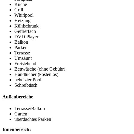
Küche
Grill
Whirlpool
Heizung
Kühlschrank
Gefrierfach
DVD Player
Balkon
Parken
Terrasse
Umzäunt
Freistehend
Bettwäsche (ohne Gebühr)
Handtücher (kostenlos)
beheizter Pool
Schreibtisch
Außenbereiche
Terrasse/Balkon
Garten
überdachtes Parken
Innenbereich: