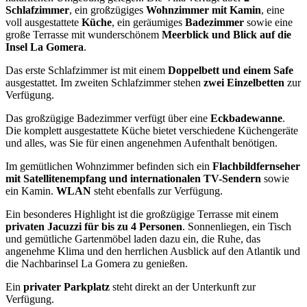
Schlafzimmer
, ein großzügiges
Wohnzimmer mit Kamin
, eine
voll ausgestattete
Küche
, ein geräumiges
Badezimmer
sowie eine
große Terrasse mit wunderschönem
Meerblick und Blick auf die
Insel La Gomera
.
Das erste Schlafzimmer ist mit einem
Doppelbett und einem Safe
ausgestattet. Im zweiten Schlafzimmer stehen
zwei Einzelbetten
zur
Verfügung.
Das großzügige Badezimmer verfügt über eine
Eckbadewanne
.
Die komplett ausgestattete Küche bietet verschiedene Küchengeräte
und alles, was Sie für einen angenehmen Aufenthalt benötigen.
Im gemütlichen Wohnzimmer befinden sich ein
Flachbildfernseher
mit Satellitenempfang und internationalen TV-Sendern
sowie
ein Kamin.
WLAN
steht ebenfalls zur Verfügung.
Ein besonderes Highlight ist die großzügige Terrasse mit einem
privaten Jacuzzi für bis zu 4 Personen
. Sonnenliegen, ein Tisch
und gemütliche Gartenmöbel laden dazu ein, die Ruhe, das
angenehme Klima und den herrlichen Ausblick auf den Atlantik und
die Nachbarinsel La Gomera zu genießen.
Ein
privater Parkplatz
steht direkt an der Unterkunft zur
Verfügung.