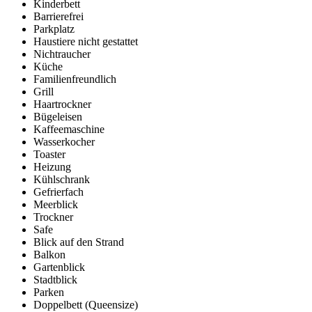
Kinderbett
Barrierefrei
Parkplatz
Haustiere nicht gestattet
Nichtraucher
Küche
Familienfreundlich
Grill
Haartrockner
Bügeleisen
Kaffeemaschine
Wasserkocher
Toaster
Heizung
Kühlschrank
Gefrierfach
Meerblick
Trockner
Safe
Blick auf den Strand
Balkon
Gartenblick
Stadtblick
Parken
Doppelbett (Queensize)