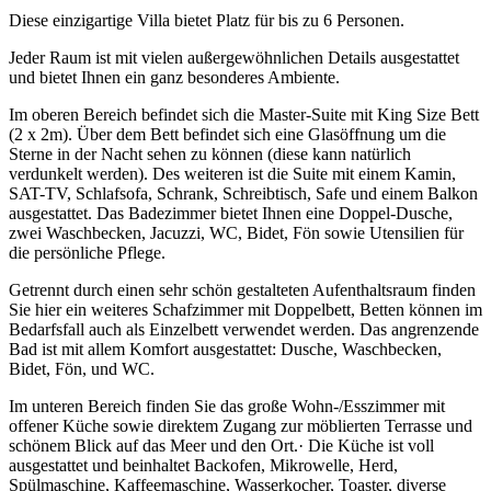
Diese einzigartige Villa bietet Platz für bis zu 6 Personen.
Jeder Raum ist mit vielen außergewöhnlichen Details ausgestattet
und bietet Ihnen ein ganz besonderes Ambiente.
Im oberen Bereich befindet sich die Master-Suite mit King Size Bett
(2 x 2m). Über dem Bett befindet sich eine Glasöffnung um die
Sterne in der Nacht sehen zu können (diese kann natürlich
verdunkelt werden). Des weiteren ist die Suite mit einem Kamin,
SAT-TV, Schlafsofa, Schrank, Schreibtisch, Safe und einem Balkon
ausgestattet. Das Badezimmer bietet Ihnen eine Doppel-Dusche,
zwei Waschbecken, Jacuzzi, WC, Bidet, Fön sowie Utensilien für
die persönliche Pflege.
Getrennt durch einen sehr schön gestalteten Aufenthaltsraum finden
Sie hier ein weiteres Schafzimmer mit Doppelbett, Betten können im
Bedarfsfall auch als Einzelbett verwendet werden. Das angrenzende
Bad ist mit allem Komfort ausgestattet: Dusche, Waschbecken,
Bidet, Fön, und WC.
Im unteren Bereich finden Sie das große Wohn-/Esszimmer mit
offener Küche sowie direktem Zugang zur möblierten Terrasse und
schönem Blick auf das Meer und den Ort.· Die Küche ist voll
ausgestattet und beinhaltet Backofen, Mikrowelle, Herd,
Spülmaschine, Kaffeemaschine, Wasserkocher, Toaster, diverse