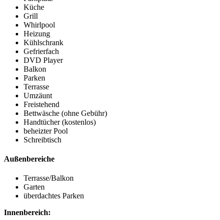
Küche
Grill
Whirlpool
Heizung
Kühlschrank
Gefrierfach
DVD Player
Balkon
Parken
Terrasse
Umzäunt
Freistehend
Bettwäsche (ohne Gebühr)
Handtücher (kostenlos)
beheizter Pool
Schreibtisch
Außenbereiche
Terrasse/Balkon
Garten
überdachtes Parken
Innenbereich: