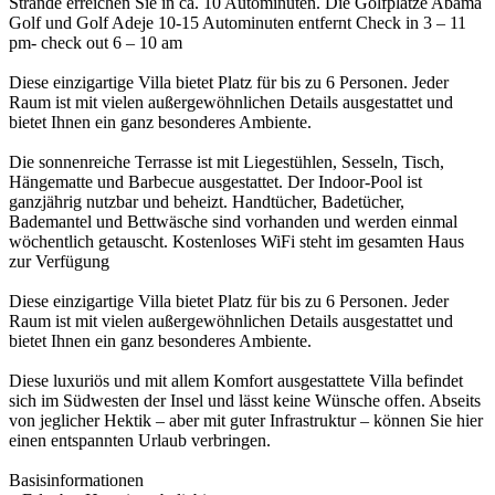
Strände erreichen Sie in ca. 10 Autominuten. Die Golfplätze Abama
Golf und Golf Adeje 10-15 Autominuten entfernt Check in 3 – 11
pm- check out 6 – 10 am
Diese einzigartige Villa bietet Platz für bis zu 6 Personen. Jeder
Raum ist mit vielen außergewöhnlichen Details ausgestattet und
bietet Ihnen ein ganz besonderes Ambiente.
Die sonnenreiche Terrasse ist mit Liegestühlen, Sesseln, Tisch,
Hängematte und Barbecue ausgestattet. Der Indoor-Pool ist
ganzjährig nutzbar und beheizt. Handtücher, Badetücher,
Bademantel und Bettwäsche sind vorhanden und werden einmal
wöchentlich getauscht. Kostenloses WiFi steht im gesamten Haus
zur Verfügung
Diese einzigartige Villa bietet Platz für bis zu 6 Personen. Jeder
Raum ist mit vielen außergewöhnlichen Details ausgestattet und
bietet Ihnen ein ganz besonderes Ambiente.
Diese luxuriös und mit allem Komfort ausgestattete Villa befindet
sich im Südwesten der Insel und lässt keine Wünsche offen. Abseits
von jeglicher Hektik – aber mit guter Infrastruktur – können Sie hier
einen entspannten Urlaub verbringen.
Basisinformationen