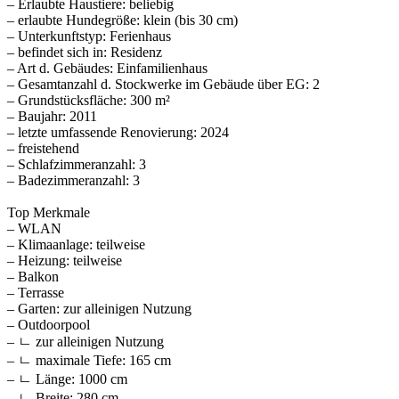
– Erlaubte Haustiere: beliebig
– erlaubte Hundegröße: klein (bis 30 cm)
– Unterkunftstyp: Ferienhaus
– befindet sich in: Residenz
– Art d. Gebäudes: Einfamilienhaus
– Gesamtanzahl d. Stockwerke im Gebäude über EG: 2
– Grundstücksfläche: 300 m²
– Baujahr: 2011
– letzte umfassende Renovierung: 2024
– freistehend
– Schlafzimmeranzahl: 3
– Badezimmeranzahl: 3
Top Merkmale
– WLAN
– Klimaanlage: teilweise
– Heizung: teilweise
– Balkon
– Terrasse
– Garten: zur alleinigen Nutzung
– Outdoorpool
– ㄴ zur alleinigen Nutzung
– ㄴ maximale Tiefe: 165 cm
– ㄴ Länge: 1000 cm
– ㄴ Breite: 280 cm