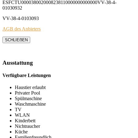
ESFCTU0000380020008238110000000000000VV-38-4-
01030932
VV-38-4-0103093
AGB des Anbieters
SCHLIEẞEN
Ausstattung
Verfügbare Leistungen
Haustier erlaubt
Privater Pool
Spülmaschine
Waschmaschine
TV
WLAN
Kinderbett
Nichtraucher
Küche
Familienfreundlich