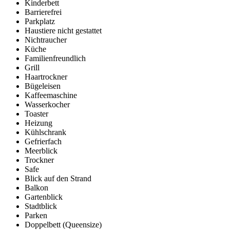
Kinderbett
Barrierefrei
Parkplatz
Haustiere nicht gestattet
Nichtraucher
Küche
Familienfreundlich
Grill
Haartrockner
Bügeleisen
Kaffeemaschine
Wasserkocher
Toaster
Heizung
Kühlschrank
Gefrierfach
Meerblick
Trockner
Safe
Blick auf den Strand
Balkon
Gartenblick
Stadtblick
Parken
Doppelbett (Queensize)