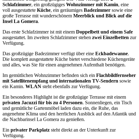
Schlafzimmer
, ein großzügiges
Wohnzimmer mit Kamin
, eine
voll ausgestattete
Küche
, ein geräumiges
Badezimmer
sowie eine
große Terrasse mit wunderschönem
Meerblick und Blick auf die
Insel La Gomera
.
Das erste Schlafzimmer ist mit einem
Doppelbett und einem Safe
ausgestattet. Im zweiten Schlafzimmer stehen
zwei Einzelbetten
zur
Verfügung.
Das großzügige Badezimmer verfügt über eine
Eckbadewanne
.
Die komplett ausgestattete Küche bietet verschiedene Küchengeräte
und alles, was Sie für einen angenehmen Aufenthalt benötigen.
Im gemütlichen Wohnzimmer befinden sich ein
Flachbildfernseher
mit Satellitenempfang und internationalen TV-Sendern
sowie
ein Kamin.
WLAN
steht ebenfalls zur Verfügung.
Ein besonderes Highlight ist die großzügige Terrasse mit einem
privaten Jacuzzi für bis zu 4 Personen
. Sonnenliegen, ein Tisch
und gemütliche Gartenmöbel laden dazu ein, die Ruhe, das
angenehme Klima und den herrlichen Ausblick auf den Atlantik und
die Nachbarinsel La Gomera zu genießen.
Ein
privater Parkplatz
steht direkt an der Unterkunft zur
Verfügung.