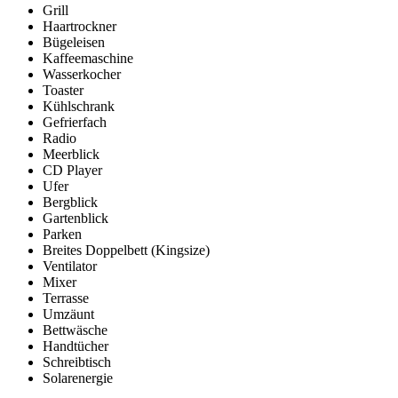
Grill
Haartrockner
Bügeleisen
Kaffeemaschine
Wasserkocher
Toaster
Kühlschrank
Gefrierfach
Radio
Meerblick
CD Player
Ufer
Bergblick
Gartenblick
Parken
Breites Doppelbett (Kingsize)
Ventilator
Mixer
Terrasse
Umzäunt
Bettwäsche
Handtücher
Schreibtisch
Solarenergie