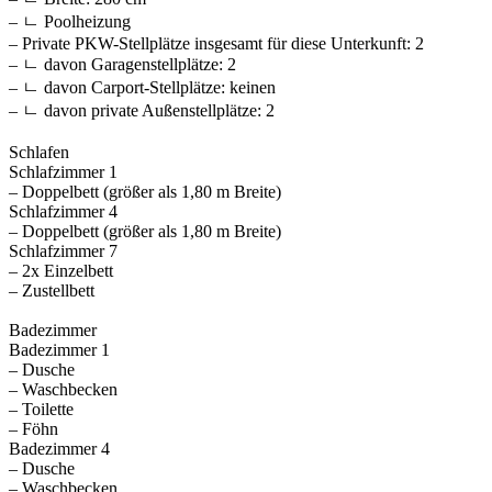
– ㄴ Poolheizung
– Private PKW-Stellplätze insgesamt für diese Unterkunft: 2
– ㄴ davon Garagenstellplätze: 2
– ㄴ davon Carport-Stellplätze: keinen
– ㄴ davon private Außen­stellplätze: 2
Schlafen
Schlafzimmer 1
– Doppelbett (größer als 1,80 m Breite)
Schlafzimmer 4
– Doppelbett (größer als 1,80 m Breite)
Schlafzimmer 7
– 2x Einzelbett
– Zustellbett
Badezimmer
Badezimmer 1
– Dusche
– Waschbecken
– Toilette
– Föhn
Badezimmer 4
– Dusche
– Waschbecken