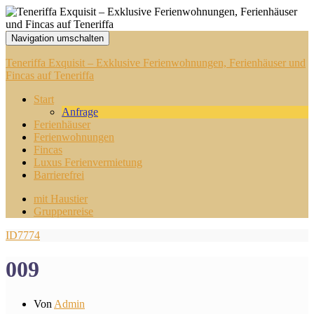
Navigation umschalten
Teneriffa Exquisit – Exklusive Ferienwohnungen, Ferienhäuser und
Fincas auf Teneriffa
Start
Anfrage
Ferienhäuser
Ferienwohnungen
Fincas
Luxus Ferienvermietung
Barrierefrei
mit Haustier
Gruppenreise
ID7774
009
Von
Admin