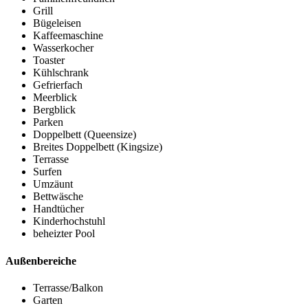
Grill
Bügeleisen
Kaffeemaschine
Wasserkocher
Toaster
Kühlschrank
Gefrierfach
Meerblick
Bergblick
Parken
Doppelbett (Queensize)
Breites Doppelbett (Kingsize)
Terrasse
Surfen
Umzäunt
Bettwäsche
Handtücher
Kinderhochstuhl
beheizter Pool
Außenbereiche
Terrasse/Balkon
Garten